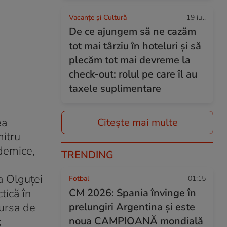
Vacanțe și Cultură
19 iul.
De ce ajungem să ne cazăm
tot mai târziu în hoteluri și să
plecăm tot mai devreme la
check-out: rolul pe care îl au
taxele suplimentare
ea
Citește mai multe
mitru
ademice,
TRENDING
 a Olguței
Fotbal
01:15
tică în
CM 2026: Spania învinge în
sursa de
prelungiri Argentina și este
;
noua CAMPIOANĂ mondială