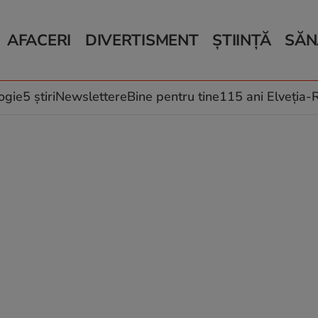
AFACERI
DIVERTISMENT
ȘTIINȚĂ
SĂN
Bani și Afaceri
Monden
Știri Știință
Știri 
Auto
Horoscop
Schimbări climati
Relații
Locuri de muncă
Muzică și Filme
Rețete
ogie
5 știri
Newslettere
Bine pentru tine
115 ani Elveția
Imobiliare.ro
Vacanțe și Cultură
Fructe
eJobs.ro
Îngriji