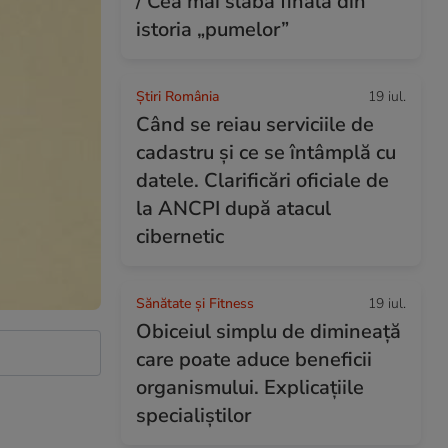
/ Cea mai slabă finală din
istoria „pumelor”
Știri România
19 iul.
Când se reiau serviciile de
cadastru și ce se întâmplă cu
datele. Clarificări oficiale de
la ANCPI după atacul
cibernetic
Sănătate și Fitness
19 iul.
Obiceiul simplu de dimineață
care poate aduce beneficii
organismului. Explicațiile
specialiștilor