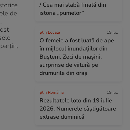
storice
/ Cea mai slabă finală din
sele de
istoria „pumelor”
,
fost
Știri Locale
19 iul.
sele
O femeie a fost luată de ape
parțin,
în mijlocul inundațiilor din
Bușteni. Zeci de mașini,
surprinse de viitură pe
drumurile din oraș
Știri România
19 iul.
Rezultatele loto din 19 iulie
2026. Numerele câștigătoare
extrase duminică