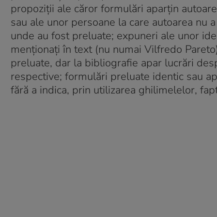
propoziții ale căror formulări aparțin autoare
sau ale unor persoane la care autoarea nu a 
unde au fost preluate; expuneri ale unor idei (
menționați în text (nu numai Vilfredo Pareto
preluate, dar la bibliografie apar lucrări d
respective; formulări preluate identic sau ap
fără a indica, prin utilizarea ghilimelelor, fa