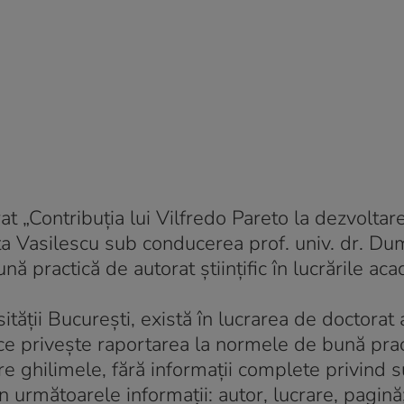
at „Contribuția lui Vilfredo Pareto la dezvoltar
a Vasilescu sub conducerea prof. univ. dr. Du
 practică de autorat științific în lucrările ac
sității București, există în lucrarea de doctorat
ce privește raportarea la normele de bună prac
între ghilimele, fără informații complete privind 
 următoarele informații: autor, lucrare, pagină