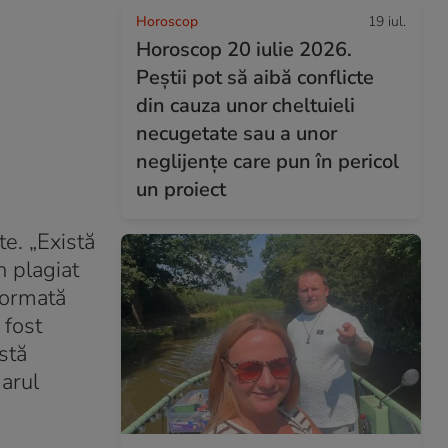
Horoscop
19 iul.
Horoscop 20 iulie 2026.
Peștii pot să aibă conflicte
din cauza unor cheltuieli
necugetate sau a unor
neglijențe care pun în pericol
un proiect
te. „Există
n plagiat
formată
 fost
stă
marul