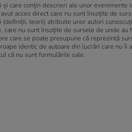
i și care conțin descrieri ale unor evenimente i
avut acces direct care nu sunt însoțite de sur
definiții, teorii) atribuite unor autori cunoscuți
), care nu sunt însoțite de sursele de unde au 
espre care se poate presupune că reprezintă sur
roape identic de autoare din lucrări care nu îi a
ptul că nu sunt formulările sale.