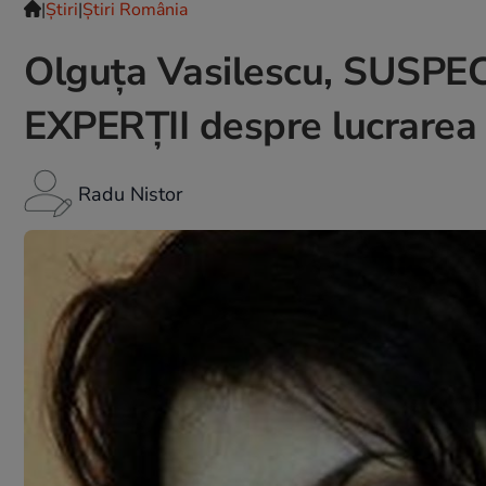
|
Ştiri
|
Știri România
Olguța Vasilescu, SUSPE
EXPERȚII despre lucrare
Radu Nistor