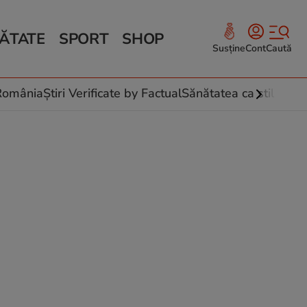
ĂTATE
SPORT
SHOP
Susține
Cont
Caută
Sănătate și Fitness
ce
 culinare
-România
Știri Verificate by Factual
Sănătatea ca stil de vi
 și legume
rea plantelor