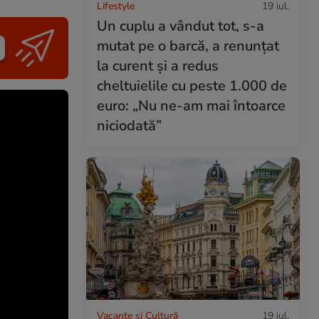
Lifestyle
19 iul.
Un cuplu a vândut tot, s-a
mutat pe o barcă, a renunțat
la curent și a redus
cheltuielile cu peste 1.000 de
euro: „Nu ne-am mai întoarce
niciodată”
Vacanțe și Cultură
19 iul.