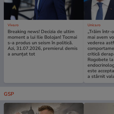
Viva.ro
Unica.ro
Breaking news! Decizia de ultim
„Trăim într-
moment a lui Ilie Bolojan! Tocmai
mai avem vo
s-a produs un seism în politică.
vederea astf
Azi, 31.07.2026, premierul demis
comportamen
a anunțat tot
critică derap
Rogobete la
endocrinolog
este accepta
a stârnit valu
GSP