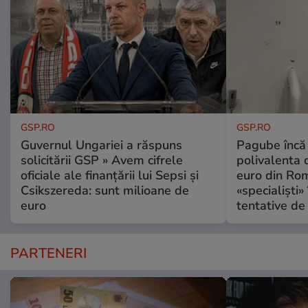
GSP.RO
GSP.RO
Guvernul Ungariei a răspuns
Pagube încă 
solicitării GSP » Avem cifrele
polivalenta 
oficiale ale finanțării lui Sepsi și
euro din Rom
Csikszereda: sunt milioane de
«specialiști»
euro
tentative de 
PARTENERI