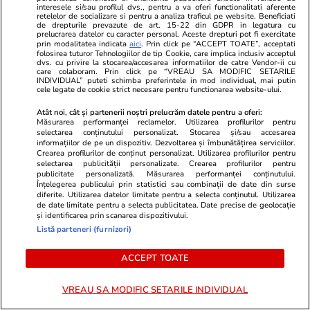
interesele si/sau profilul dvs., pentru a va oferi functionalitati aferente
retelelor de socializare si pentru a analiza traficul pe website. Beneficiati
de drepturile prevazute de art. 15-22 din GDPR in legatura cu
Schimb de replici acide între
prelucrarea datelor cu caracter personal. Aceste drepturi pot fi exercitate
Cătălin Botezatu și Eli Lăslean.
prin modalitatea indicata
aici
. Prin click pe “ACCEPT TOATE”, acceptati
folosirea tuturor Tehnologiilor de tip Cookie, care implica inclusiv acceptul
Designerul, acuzat că i-a folosit
dvs. cu privire la stocarea/accesarea informatiilor de catre Vendor-ii cu
care colaboram. Prin click pe “VREAU SA MODIFIC SETARILE
brandul creatoarei de modă.
INDIVIDUAL” puteti schimba preferintele in mod individual, mai putin
„Este atât de ipocrită”
cele legate de cookie strict necesare pentru functionarea website-ului.
Atât noi, cât și partenerii noștri prelucrăm datele pentru a oferi:
Măsurarea performanței reclamelor. Utilizarea profilurilor pentru
selectarea conținutului personalizat. Stocarea și/sau accesarea
Stiri Mondene
15:43
informațiilor de pe un dispozitiv. Dezvoltarea și îmbunătățirea serviciilor.
Crearea profilurilor de conținut personalizat. Utilizarea profilurilor pentru
selectarea publicității personalizate. Crearea profilurilor pentru
Gabriela Oțil a ajuns de urgență
publicitate personalizată. Măsurarea performanței conținutului.
Înțelegerea publicului prin statistici sau combinații de date din surse
la spital. Ce a pățit vedeta după
diferite. Utilizarea datelor limitate pentru a selecta conținutul. Utilizarea
o ieșire cu prietenele în oraș.
de date limitate pentru a selecta publicitatea. Date precise de geolocație
și identificarea prin scanarea dispozitivului.
„N-am avut niciodată ceva de
Listă parteneri (furnizori)
genul ăsta”
ACCEPT TOATE
VREAU SA MODIFIC SETARILE INDIVIDUAL
PARTENERI