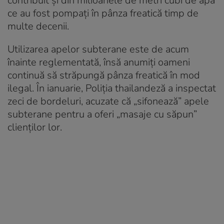
contribuit şi din milioanele de metri cubi de apă
ce au fost pompaţi în pânza freatică timp de
multe decenii.
Utilizarea apelor subterane este de acum
înainte reglementată, însă anumiţi oameni
continuă să străpungă pânza freatică în mod
ilegal. În ianuarie, Poliţia thailandeză a inspectat
zeci de bordeluri, acuzate că „sifonează” apele
subterane pentru a oferi „masaje cu săpun”
clienţilor lor.