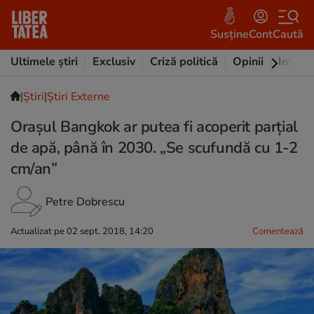
Susține
Cont
Caută
Ultimele știri
Exclusiv
Criză politică
Opinii
Intervi
|
Ştiri
|
Știri Externe
Orașul Bangkok ar putea fi acoperit parţial
de apă, până în 2030. „Se scufundă cu 1-2
cm/an”
Petre Dobrescu
Actualizat pe 02 sept. 2018, 14:20
Comentează