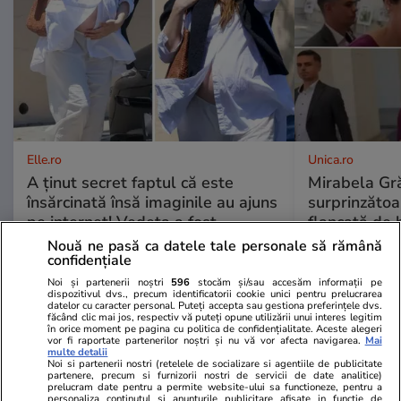
Elle.ro
Unica.ro
A ținut secret faptul că este
Mirabela Gră
însărcinată însă imaginile au ajuns
surprinzătoar
pe internet! Vedeta a fost
flancată de 
surprinsă pe stradă, iar burtica de
aflat despre
Nouă ne pasă ca datele tale personale să rămână
confidențiale
gravidă dovedește că va deveni în
de Apel
curând mamă
Noi și partenerii noștri
596
stocăm și/sau accesăm informații pe
dispozitivul dvs., precum identificatorii cookie unici pentru prelucrarea
datelor cu caracter personal. Puteți accepta sau gestiona preferințele dvs.
făcând clic mai jos, respectiv vă puteți opune utilizării unui interes legitim
în orice moment pe pagina cu politica de confidențialitate. Aceste alegeri
vor fi raportate partenerilor noștri și nu vă vor afecta navigarea.
Mai
multe detalii
MONDEN
Noi si partenerii nostri (retelele de socializare si agentiile de publicitate
partenere, precum si furnizorii nostri de servicii de date analitice)
prelucram date pentru a permite website-ului sa functioneze, pentru a
personaliza continutul si anunturile publicitare afisate in functie de
Stiri Mondene
17:00