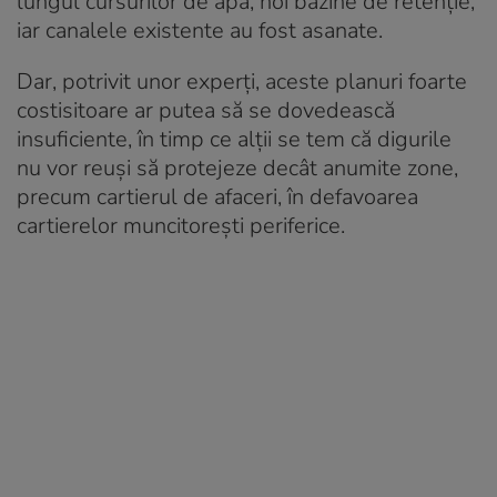
lungul cursurilor de apă, noi bazine de retenţie,
iar canalele existente au fost asanate.
Dar, potrivit unor experţi, aceste planuri foarte
costisitoare ar putea să se dovedească
insuficiente, în timp ce alţii se tem că digurile
nu vor reuşi să protejeze decât anumite zone,
precum cartierul de afaceri, în defavoarea
cartierelor muncitoreşti periferice.