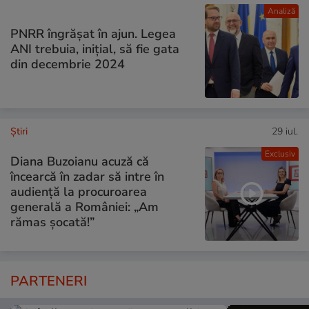
Analiză
PNRR îngrășat în ajun. Legea
ANI trebuia, inițial, să fie gata
din decembrie 2024
Ştiri
29 iul.
Exclusiv
Diana Buzoianu acuză că
încearcă în zadar să intre în
audiență la procuroarea
generală a României: „Am
rămas șocată!”
PARTENERI