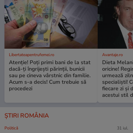
Libertateapentrufemei.ro
Avantaje.ro
Atenție! Poți primi bani de la stat
Dieta Melan
dacă-ți îngrijești părinții, bunicii
oricine! Regi
sau pe cineva vârstnic din familie.
urmează zilni
Acum s-a decis! Cum trebuie să
specialiști! 
procedezi
fiecare zi și 
acestui stil 
ȘTIRI ROMÂNIA
Politică
31 iul.