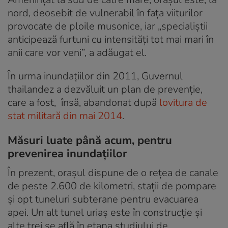
nord, deosebit de vulnerabil în faţa viiturilor
provocate de ploile musonice, iar „specialiştii
anticipează furtuni cu intensităţi tot mai mari în
anii care vor veni”, a adăugat el.
În urma inundaţiilor din 2011, Guvernul
thailandez a dezvăluit un plan de prevenţie,
care a fost, însă, abandonat după
lovitura de
stat militară din mai 2014
.
Măsuri luate până acum, pentru
prevenirea inundațiilor
În prezent, orașul dispune de o reţea de canale
de peste 2.600 de kilometri, staţii de pompare
şi opt tuneluri subterane pentru evacuarea
apei. Un alt tunel uriaş este în construcţie şi
alte trei se află în etapa studiului de