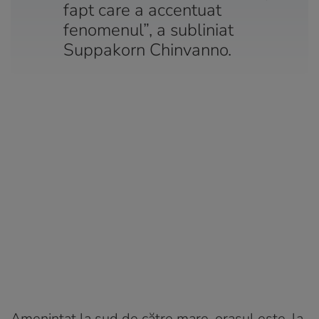
fapt care a accentuat
fenomenul”, a subliniat
Suppakorn Chinvanno.
Ameninţat la sud de către mare, oraşul este, la