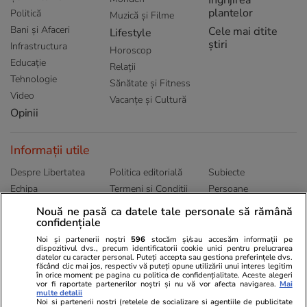
plantelor
Politică
Muzică și Filme
Bani și Afaceri
Cele mai citite
Lifestyle
știri
Infrastructura
Horoscop
Educație
Relații
Tehnologie
Sănătate și Fitness
Video
Vacanțe și Cultură
Opinii
Informații utile
Despre Libertatea
Politica editorială
Subiecte
Echipa
Termeni și Conditii
Persoane
Publicitate
Abonamente
Sitemap
Nouă ne pasă ca datele tale personale să rămână
Politica de
confidențiale
Autori
confidențialitate
Noi și partenerii noștri
596
stocăm și/sau accesăm informații pe
dispozitivul dvs., precum identificatorii cookie unici pentru prelucrarea
datelor cu caracter personal. Puteți accepta sau gestiona preferințele dvs.
Ringier România
făcând clic mai jos, respectiv vă puteți opune utilizării unui interes legitim
în orice moment pe pagina cu politica de confidențialitate. Aceste alegeri
vor fi raportate partenerilor noștri și nu vă vor afecta navigarea.
Mai
Libertatea pentru
ELLE
Locuri de muncă
multe detalii
femei
Noi si partenerii nostri (retelele de socializare si agentiile de publicitate
Gazeta Sporturilor
Imobiliare.ro