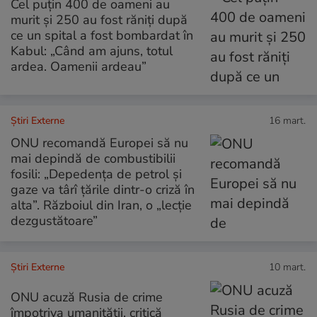
Cel puțin 400 de oameni au
murit și 250 au fost răniți după
ce un spital a fost bombardat în
Kabul: „Când am ajuns, totul
ardea. Oamenii ardeau”
Știri Externe
16 mart.
ONU recomandă Europei să nu
mai depindă de combustibilii
fosili: „Depedența de petrol și
gaze va târî țările dintr-o criză în
alta”. Războiul din Iran, o „lecție
dezgustătoare”
Știri Externe
10 mart.
ONU acuză Rusia de crime
împotriva umanității, critică