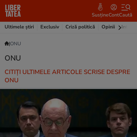
Susține
Cont
Caută
Ultimele știri
Exclusiv
Criză politică
Opinii
Intervi
|
ONU
ONU
CITIȚI ULTIMELE ARTICOLE SCRISE DESPRE
ONU