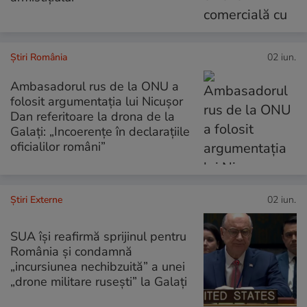
Știri România
02 iun.
Ambasadorul rus de la ONU a
folosit argumentația lui Nicușor
Dan referitoare la drona de la
Galați: „Incoerențe în declarațiile
oficialilor români”
Știri Externe
02 iun.
SUA își reafirmă sprijinul pentru
România și condamnă
„incursiunea nechibzuită” a unei
„drone militare rusești” la Galați