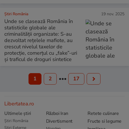
Știri România
19 nov. 2025
Unde se clasează România în
statisticile globale ale
criminalității organizate: S-au
dezvoltat rețelele mafiote, au
crescut nivelul taxelor de
protecție, comerțul cu „fake”-uri
și traficul de droguri sintetice
1
2
•••
17
Libertatea.ro
Ultimele știri
Război Iran
Retete culinare
Știri România
Divertisment
Fructe si legume
Știri Externe
Monden
Ingrijirea