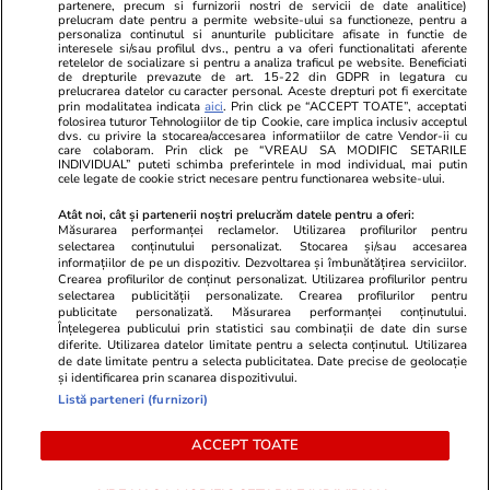
partenere, precum si furnizorii nostri de servicii de date analitice)
Unica.ro
prelucram date pentru a permite website-ului sa functioneze, pentru a
Stiri mondene
Jobradar24
personaliza continutul si anunturile publicitare afisate in functie de
Program TV
Calculator sarcina
Imoradar24
interesele si/sau profilul dvs., pentru a va oferi functionalitati aferente
retelelor de socializare si pentru a analiza traficul pe website. Beneficiati
Avantaje
Ajută Copiii
Colecții Libertatea
de drepturile prevazute de art. 15-22 din GDPR in legatura cu
prelucrarea datelor cu caracter personal. Aceste drepturi pot fi exercitate
prin modalitatea indicata
aici
. Prin click pe “ACCEPT TOATE”, acceptati
Pariază responsabil! Decizia ONJN nr. 821/25.09.2025.
folosirea tuturor Tehnologiilor de tip Cookie, care implica inclusiv acceptul
dvs. cu privire la stocarea/accesarea informatiilor de catre Vendor-ii cu
Jocurile de noroc sunt interzise minorilor.
care colaboram. Prin click pe “VREAU SA MODIFIC SETARILE
INDIVIDUAL” puteti schimba preferintele in mod individual, mai putin
cele legate de cookie strict necesare pentru functionarea website-ului.
© 2026 Ringier Romania. Toate drepturile rezervate
Atât noi, cât și partenerii noștri prelucrăm datele pentru a oferi:
Măsurarea performanței reclamelor. Utilizarea profilurilor pentru
selectarea conținutului personalizat. Stocarea și/sau accesarea
informațiilor de pe un dispozitiv. Dezvoltarea și îmbunătățirea serviciilor.
Crearea profilurilor de conținut personalizat. Utilizarea profilurilor pentru
Actualizare preferințe cookies
selectarea publicității personalizate. Crearea profilurilor pentru
publicitate personalizată. Măsurarea performanței conținutului.
Înțelegerea publicului prin statistici sau combinații de date din surse
diferite. Utilizarea datelor limitate pentru a selecta conținutul. Utilizarea
de date limitate pentru a selecta publicitatea. Date precise de geolocație
și identificarea prin scanarea dispozitivului.
Listă parteneri (furnizori)
ACCEPT TOATE