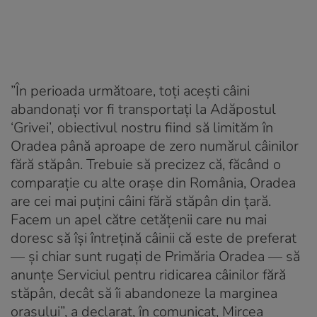
”În perioada următoare, toți acești câini
abandonați vor fi transportați la Adăpostul
‘Grivei’, obiectivul nostru fiind să limităm în
Oradea până aproape de zero numărul câinilor
fără stăpân. Trebuie să precizez că, făcând o
comparație cu alte orașe din România, Oradea
are cei mai puțini câini fără stăpân din țară.
Facem un apel către cetățenii care nu mai
doresc să își întrețină câinii că este de preferat
— și chiar sunt rugați de Primăria Oradea — să
anunțe Serviciul pentru ridicarea câinilor fără
stăpân, decât să îi abandoneze la marginea
orașului”, a declarat, în comunicat, Mircea