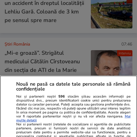
un accident în dreptul localității
Lehliu Gară. Coloană de 3 km
pe sensul spre mare
Știri România
07:46
„Mi-e groază”. Strigătul
Interviu
medicului Cătălin Cîrstoveanu
din secția de ATI de la Marie
Curie, care rămâne fără
Nouă ne pasă ca datele tale personale să rămână
asistente: „Copiii bolnavi din
confidențiale
România nu au unde să se
Noi și partenerii noștri
596
stocăm și/sau accesăm informații pe
dispozitivul dvs., precum identificatorii cookie unici pentru prelucrarea
ducă”
datelor cu caracter personal. Puteți accepta sau gestiona preferințele dvs.
făcând clic mai jos, respectiv vă puteți opune utilizării unui interes legitim
în orice moment pe pagina cu politica de confidențialitate. Aceste alegeri
vor fi raportate partenerilor noștri și nu vă vor afecta navigarea.
Mai
multe detalii
Știri România
07:38
Noi si partenerii nostri (retelele de socializare si agentiile de publicitate
partenere, precum si furnizorii nostri de servicii de date analitice)
Primăria Capitalei a anunțat ce
Exclusiv
prelucram date pentru a permite website-ului sa functioneze, pentru a
personaliza continutul si anunturile publicitare afisate in functie de