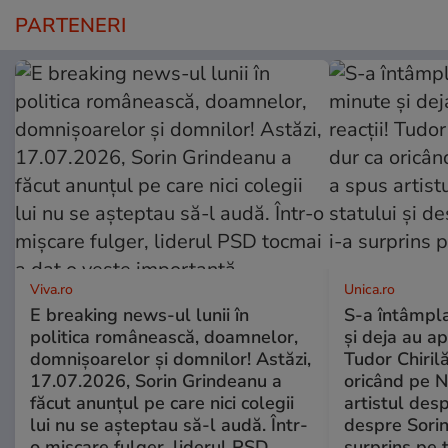
PARTENERI
Viva.ro
Unica.ro
E breaking news-ul lunii în
S-a întâmpl
politica românească, doamnelor,
și deja au ap
domnișoarelor și domnilor! Astăzi,
Tudor Chiril
17.07.2026, Sorin Grindeanu a
oricând pe N
făcut anunțul pe care nici colegii
artistul desp
lui nu se așteptau să-l audă. Într-
despre Sorin
o mișcare fulger, liderul PSD
surprins pe 