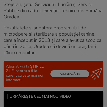
Stejeran, șeful Serviciului Lucrări și Servicii
Publice din cadrul Direcției Tehnice din Primăria
Oradea.
Rezultatele s-ar datora programului de
microcipare și sterilizare a populației canine,
care a început în 2013 și care a avut ca scop ca
până în 2016, Oradea să devină un oraș fără
câini comunitari.
Abonați-vă la
ȘTIRILE
ZILEI
pentru a fi la
ABONEAZĂ-TE
curent cu cele mai noi
informații.
URMĂREȘTE CEL MAI NOU VIDEO