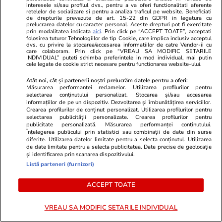
se întâmplă cu blocul din
interesele si/sau profilul dvs., pentru a va oferi functionalitati aferente
retelelor de socializare si pentru a analiza traficul pe website. Beneficiati
de drepturile prevazute de art. 15-22 din GDPR in legatura cu
Rahova afectat de explozia de
prelucrarea datelor cu caracter personal. Aceste drepturi pot fi exercitate
prin modalitatea indicata
aici
. Prin click pe “ACCEPT TOATE”, acceptati
acum 9 luni și cât a plătit pe
folosirea tuturor Tehnologiilor de tip Cookie, care implica inclusiv acceptul
dvs. cu privire la stocarea/accesarea informatiilor de catre Vendor-ii cu
chiriile locatarilor evacuați
care colaboram. Prin click pe “VREAU SA MODIFIC SETARILE
INDIVIDUAL” puteti schimba preferintele in mod individual, mai putin
cele legate de cookie strict necesare pentru functionarea website-ului.
Știri România
06:19
Atât noi, cât și partenerii noștri prelucrăm datele pentru a oferi:
Măsurarea performanței reclamelor. Utilizarea profilurilor pentru
Trei bărbați, de origine română
selectarea conținutului personalizat. Stocarea și/sau accesarea
informațiilor de pe un dispozitiv. Dezvoltarea și îmbunătățirea serviciilor.
și albaneză, prinși cu peste 111
Crearea profilurilor de conținut personalizat. Utilizarea profilurilor pentru
selectarea publicității personalizate. Crearea profilurilor pentru
kilograme de cocaină și 19.000
publicitate personalizată. Măsurarea performanței conținutului.
Înțelegerea publicului prin statistici sau combinații de date din surse
euro ascunși în cabina unui TIR,
diferite. Utilizarea datelor limitate pentru a selecta conținutul. Utilizarea
de date limitate pentru a selecta publicitatea. Date precise de geolocație
în Italia
și identificarea prin scanarea dispozitivului.
Listă parteneri (furnizori)
Opinii
09:04
ACCEPT TOATE
VREAU SA MODIFIC SETARILE INDIVIDUAL
Incertitudinea și blocajul politic