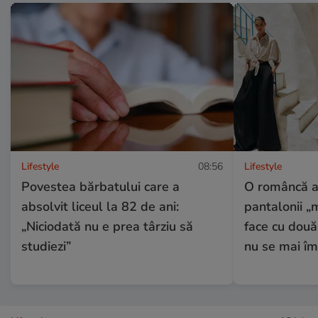
Lifestyle
08:56
Lifestyle
Povestea bărbatului care a
O româncă a 
absolvit liceul la 82 de ani:
pantalonii „m
„Niciodată nu e prea târziu să
face cu două
studiezi”
nu se mai îm