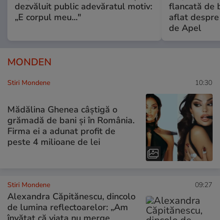
dezvăluit public adevăratul motiv:
flancată de 
„E corpul meu..."
aflat despre
de Apel
MONDEN
Stiri Mondene
10:30
Mădălina Ghenea câștigă o
grămadă de bani și în România.
Firma ei a adunat profit de
peste 4 milioane de lei
Stiri Mondene
09:27
Alexandra Căpitănescu, dincolo
de lumina reflectoarelor: „Am
învățat că viața nu merge