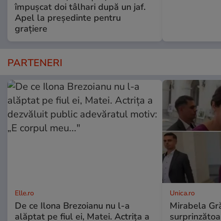
împușcat doi tâlhari după un jaf.
Apel la președinte pentru
graţiere
PARTENERI
Elle.ro
Unica.ro
De ce Ilona Brezoianu nu l-a
Mirabela Gră
alăptat pe fiul ei, Matei. Actrița a
surprinzătoar