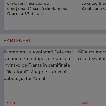
din Capri!” Scrisoarea
se culeg 9 lu
emoționantă scrisă de Ramona
3 milioane €
Olaru la 37 de ani
PARTENERI
GSP.ro
GSP.ro