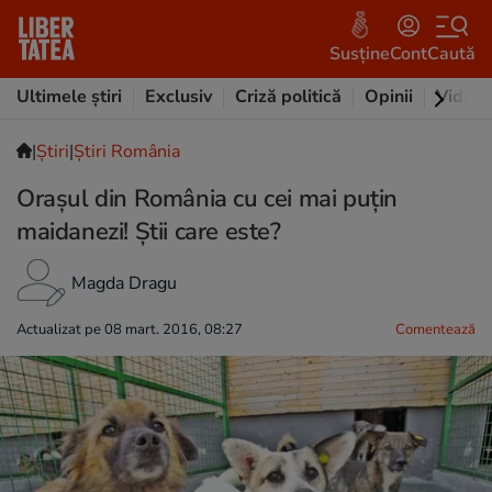
Susține
Cont
Caută
Ultimele știri
Exclusiv
Criză politică
Opinii
Video
|
Ştiri
|
Știri România
Orașul din România cu cei mai puțin
maidanezi! Știi care este?
Magda Dragu
Actualizat pe 08 mart. 2016, 08:27
Comentează