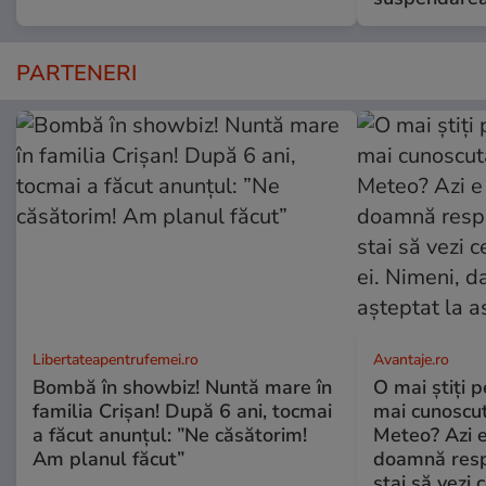
PARTENERI
Libertateapentrufemei.ro
Avantaje.ro
Bombă în showbiz! Nuntă mare în
O mai știți 
familia Crișan! După 6 ani, tocmai
mai cunoscu
a făcut anunțul: ”Ne căsătorim!
Meteo? Azi e
Am planul făcut”
doamnă respe
stai să vezi 