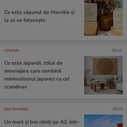
Ce este săpunul de Marsilia și
la ce se folosește
Lifestyle
08 iul.
Ce este Japandi, stilul de
amenajare care combină
minimalismul japonez cu cel
scandinav
Știri România
09:24
Un mort și trei răniți pe A2, într-