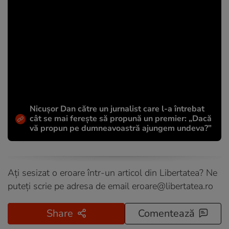
Nicușor Dan către un jurnalist care l-a întrebat
cât se mai ferește să propună un premier: „Dacă
vă propun pe dumneavoastră ajungem undeva?”
Ați sesizat o eroare într-un articol din Libertatea? Ne
puteți scrie pe adresa de email
eroare@libertatea.ro
Share
Comentează