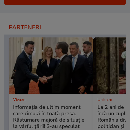
PARTENERI
Viva.ro
Unica.ro
Informația de ultim moment
La 2 ani de l
care circulă în toată presa.
încă un cuplu
Răsturnare majoră de situație
România divo
la vârful țării! S-au speculat
politician și s