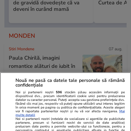
de gravidă dovedește că va
Curtea de Ap
deveni în curând mamă
MONDEN
Stiri Mondene
07 aug.
Paula Chirilă, imagini
romantice alături de iubit în
vacanța din Grecia. Mesajul
Nouă ne pasă ca datele tale personale să rămână
emoționant transmis de
confidențiale
actriță
Noi și partenerii noștri
596
stocăm și/sau accesăm informații pe
dispozitivul dvs., precum identificatorii cookie unici pentru prelucrarea
datelor cu caracter personal. Puteți accepta sau gestiona preferințele dvs.
făcând clic mai jos, respectiv vă puteți opune utilizării unui interes legitim
în orice moment pe pagina cu politica de confidențialitate. Aceste alegeri
Stiri Mondene
07 aug.
vor fi raportate partenerilor noștri și nu vă vor afecta navigarea.
Mai
multe detalii
Ținuta purtată de Andreea
Noi si partenerii nostri (retelele de socializare si agentiile de publicitate
partenere, precum si furnizorii nostri de servicii de date analitice)
Ibacka la Untold 2026 a
prelucram date pentru a permite website-ului sa functioneze, pentru a
personaliza continutul si anunturile publicitare afisate in functie de