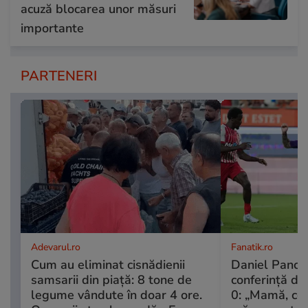
acuză blocarea unor măsuri
importante
PARTENERI
Adevarul.ro
Fanatik.ro
Cum au eliminat cisnădienii
Daniel Pancu,
samsarii din piață: 8 tone de
conferință d
legume vândute în doar 4 ore.
0: „Mamă, ce