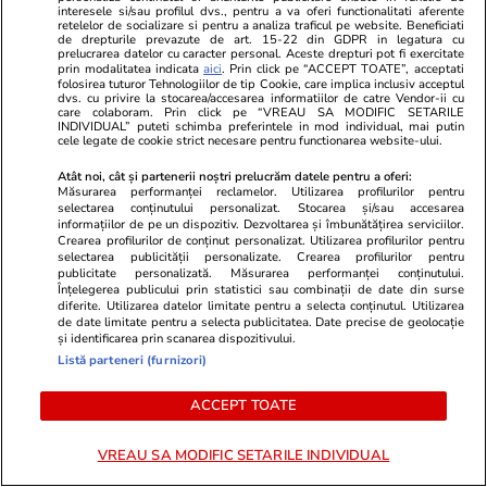
atras atenția tuturor.
interesele si/sau profilul dvs., pentru a va oferi functionalitati aferente
retelelor de socializare si pentru a analiza traficul pe website. Beneficiati
de drepturile prevazute de art. 15-22 din GDPR in legatura cu
Vedeta s-a schimbat după
prelucrarea datelor cu caracter personal. Aceste drepturi pot fi exercitate
prin modalitatea indicata
aici
. Prin click pe “ACCEPT TOATE”, acceptati
divorțul de Cabral
folosirea tuturor Tehnologiilor de tip Cookie, care implica inclusiv acceptul
dvs. cu privire la stocarea/accesarea informatiilor de catre Vendor-ii cu
care colaboram. Prin click pe “VREAU SA MODIFIC SETARILE
INDIVIDUAL” puteti schimba preferintele in mod individual, mai putin
cele legate de cookie strict necesare pentru functionarea website-ului.
PARTENERI
Atât noi, cât și partenerii noștri prelucrăm datele pentru a oferi:
Măsurarea performanței reclamelor. Utilizarea profilurilor pentru
selectarea conținutului personalizat. Stocarea și/sau accesarea
informațiilor de pe un dispozitiv. Dezvoltarea și îmbunătățirea serviciilor.
Crearea profilurilor de conținut personalizat. Utilizarea profilurilor pentru
selectarea publicității personalizate. Crearea profilurilor pentru
publicitate personalizată. Măsurarea performanței conținutului.
Înțelegerea publicului prin statistici sau combinații de date din surse
diferite. Utilizarea datelor limitate pentru a selecta conținutul. Utilizarea
de date limitate pentru a selecta publicitatea. Date precise de geolocație
și identificarea prin scanarea dispozitivului.
Listă parteneri (furnizori)
ACCEPT TOATE
TVMania.ro
ObservatorNews.
Fără filtre pe plajă! Cele mai
Mărturia Andr
VREAU SA MODIFIC SETARILE INDIVIDUAL
spectaculoase poze cu
după 3 zile de