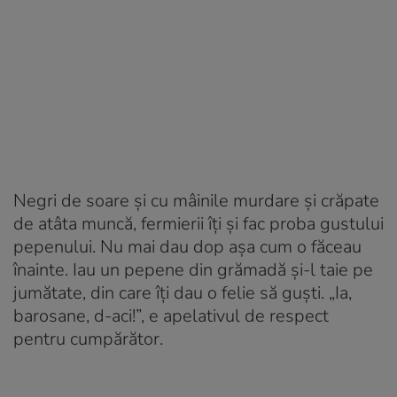
Negri de soare și cu mâinile murdare și crăpate
de atâta muncă, fermierii îți și fac proba gustului
pepenului. Nu mai dau dop așa cum o făceau
înainte. Iau un pepene din grămadă și-l taie pe
jumătate, din care îți dau o felie să guști. „Ia,
barosane, d-aci!”, e apelativul de respect
pentru cumpărător.