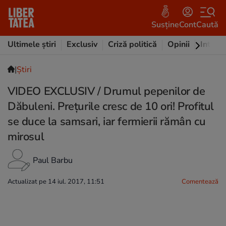
Susține
Cont
Caută
Ultimele știri
Exclusiv
Criză politică
Opinii
Intervi
|
Ştiri
VIDEO EXCLUSIV / Drumul pepenilor de
Dăbuleni. Prețurile cresc de 10 ori! Profitul
se duce la samsari, iar fermierii rămân cu
mirosul
Paul Barbu
Actualizat pe 14 iul. 2017, 11:51
Comentează