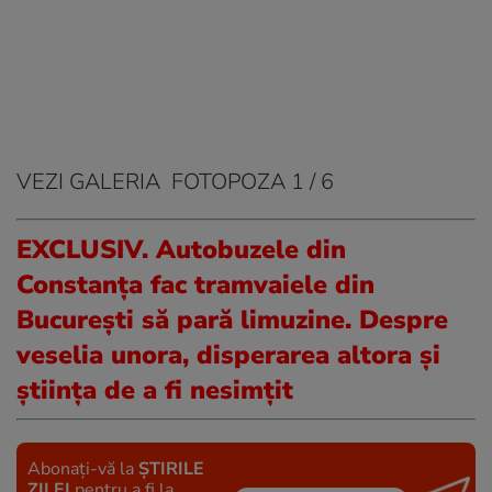
VEZI
GALERIA
FOTO
POZA
1 / 6
EXCLUSIV. Autobuzele din
Constanța fac tramvaiele din
București să pară limuzine. Despre
veselia unora, disperarea altora și
știința de a fi nesimțit
Abonați-vă la
ȘTIRILE
ZILEI
pentru a fi la