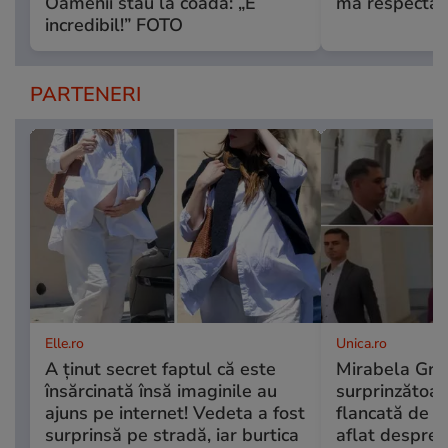
Oamenii stau la coadă: „E
mă respectați
incredibil!” FOTO
PARTENERI
Elle.ro
Unica.ro
A ținut secret faptul că este
Mirabela Grăd
însărcinată însă imaginile au
surprinzătoare
ajuns pe internet! Vedeta a fost
flancată de b
surprinsă pe stradă, iar burtica
aflat despre 