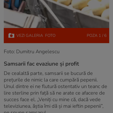
VEZI
GALERIA
FOTO
POZA
1 / 6
Foto: Dumitru Angelescu
Samsarii fac evaziune și profit
De cealaltă parte, samsarii se bucură de
prețurile de nimic la care cumpără pepenii.
Unul dintre ei ne flutură ostentativ un teanc de
lire sterline prin față să ne arate ce afacere de
succes face el. „Veniți cu mine că, dacă vede
televiziunea, ăștia îmi dă și mai ieftin pepenii”,
ne spune samsarul.