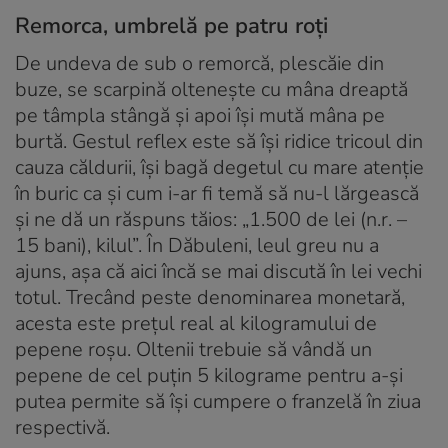
Remorca, umbrelă pe patru roți
De undeva de sub o remorcă, plescăie din
buze, se scarpină oltenește cu mâna dreaptă
pe tâmpla stângă și apoi își mută mâna pe
burtă. Gestul reflex este să își ridice tricoul din
cauza căldurii, își bagă degetul cu mare atenție
în buric ca și cum i-ar fi temă să nu-l lărgească
și ne dă un răspuns tăios: „1.500 de lei (n.r. –
15 bani), kilul”. În Dăbuleni, leul greu nu a
ajuns, așa că aici încă se mai discută în lei vechi
totul. Trecând peste denominarea monetară,
acesta este prețul real al kilogramului de
pepene roșu. Oltenii trebuie să vândă un
pepene de cel puțin 5 kilograme pentru a-și
putea permite să își cumpere o franzelă în ziua
respectivă.