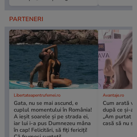
PARTENERI
Libertateapentrufemei.ro
Avantaje.ro
Gata, nu se mai ascund, e
Cum arată ve
cuplul momentului în România!
după ce și-a fă
A ieșit soarele și pe strada ei,
„Am purtat oc
iar lui i-a pus Dumnezeu mâna
casă să nu spe
în cap! Felicitări, să fiți fericiți!
Că frumoși sunteți!