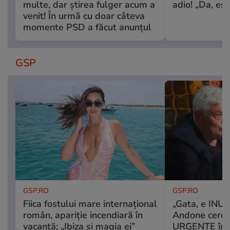
multe, dar știrea fulger acum a
adio! „Da, es
venit! În urmă cu doar câteva
momente PSD a făcut anunțul
GSP
GSP.RO
GSP.RO
Fiica fostului mare internațional
„Gata, e INU
român, apariție incendiară în
Andone cere 
vacanță: „Ibiza și magia ei”
URGENTE în 