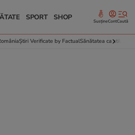
ĂTATE
SPORT
SHOP
Susține
Cont
Caută
Sănătate și Fitness
ce
 culinare
-România
Știri Verificate by Factual
Sănătatea ca stil de vi
 și legume
rea plantelor