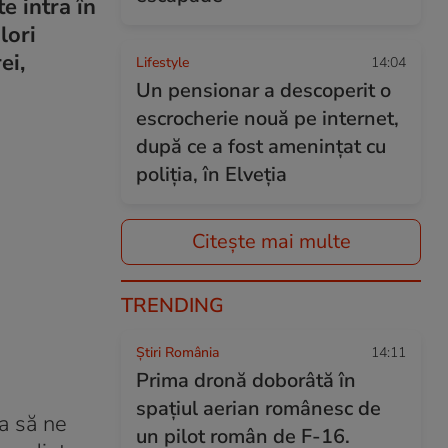
e intra în
lori
ei,
Lifestyle
14:04
Un pensionar a descoperit o
escrocherie nouă pe internet,
după ce a fost amenințat cu
poliția, în Elveția
Citește mai multe
TRENDING
Știri România
14:11
Prima dronă doborâtă în
spațiul aerian românesc de
ca să ne
un pilot român de F-16.