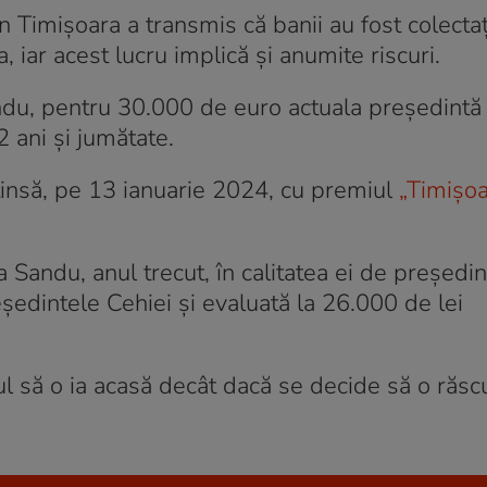
din Timișoara a transmis că banii au fost colectaț
, iar acest lucru implică și anumite riscuri.
andu, pentru 30.000 de euro actuala președintă
 ani și jumătate.
tinsă, pe 13 ianuarie 2024, cu premiul
„Timişoa
Sandu, anul trecut, în calitatea ei de președin
eședintele Cehiei și evaluată la 26.000 de lei
eptul să o ia acasă decât dacă se decide să o ră