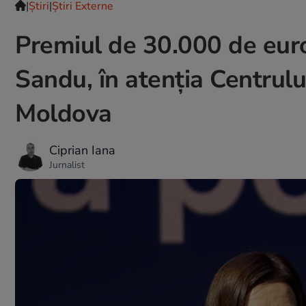
|
Ştiri
|
Știri Externe
Premiul de 30.000 de euro
Sandu, în atenția Centrulu
Moldova
Ciprian Iana
Jurnalist