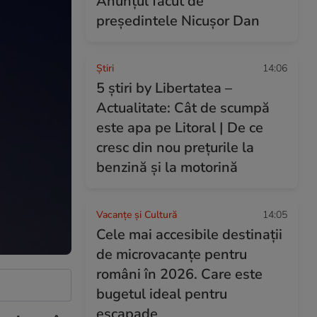
Anunțul făcut de
președintele Nicușor Dan
Ştiri
14:06
5 știri by Libertatea –
Actualitate: Cât de scumpă
este apa pe Litoral | De ce
cresc din nou prețurile la
benzină și la motorină
Vacanțe și Cultură
14:05
Cele mai accesibile destinații
de microvacanțe pentru
români în 2026. Care este
bugetul ideal pentru
escapade