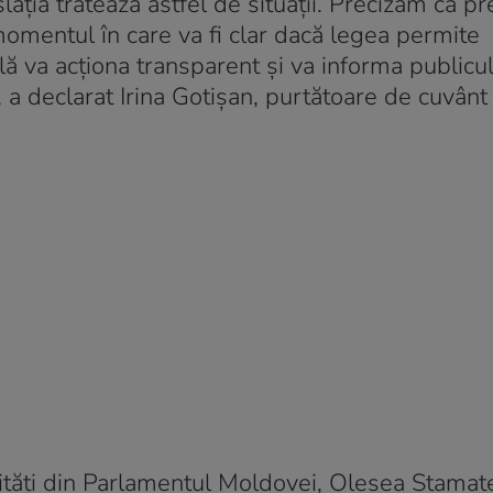
ația tratează astfel de situații. Precizăm că p
omentul în care va fi clar dacă legea permite
ală va acționa transparent și va informa public
, a declarat Irina Gotișan, purtătoare de cuvânt
nități din Parlamentul Moldovei, Olesea Stamate