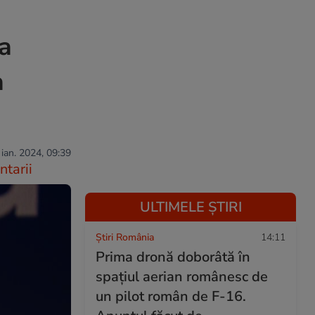
a
a
 ian. 2024, 09:39
tarii
ULTIMELE ȘTIRI
Știri România
14:11
Prima dronă doborâtă în
spațiul aerian românesc de
un pilot român de F-16.