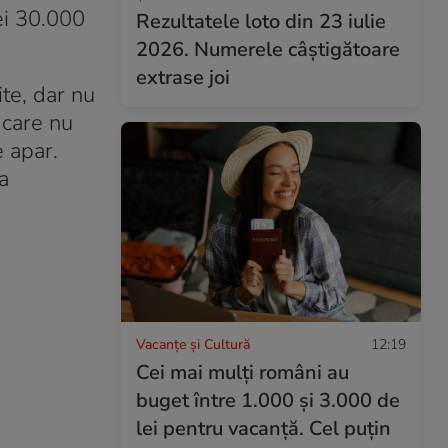
cei 30.000
Rezultatele loto din 23 iulie
2026. Numerele câștigătoare
extrase joi
te, dar nu
 care nu
e apar.
a
Vacanțe și Cultură
12:19
Cei mai mulți români au
buget între 1.000 și 3.000 de
lei pentru vacanță. Cel puțin