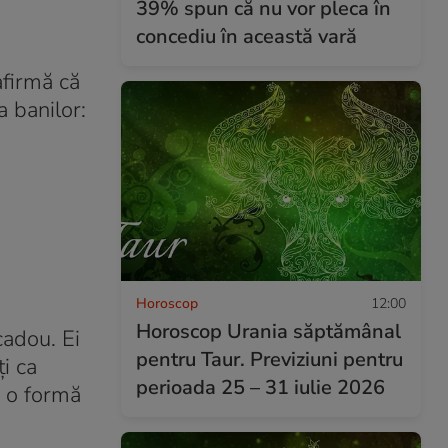
39% spun că nu vor pleca în
concediu în această vară
afirmă că
a banilor:
Horoscop
12:00
Horoscop Urania săptămânal
cadou. Ei
pentru Taur. Previziuni pentru
ți ca
perioada 25 – 31 iulie 2026
e o formă