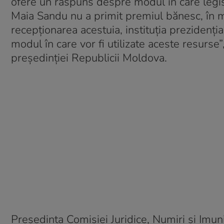
ofere un răspuns despre modul în care legisl
Maia Sandu nu a primit premiul bănesc, în m
recepționarea acestuia, instituția prezidenți
modul în care vor fi utilizate aceste resurse”
președinției Republicii Moldova.
Președinta Comisiei Juridice, Numiri și Imu