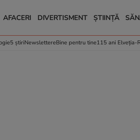
AFACERI
DIVERTISMENT
ȘTIINȚĂ
SĂN
Bani și Afaceri
Monden
Știri Știință
Știri 
Auto
Horoscop
Schimbări climati
Relații
Locuri de muncă
Muzică și Filme
Rețete
ogie
5 știri
Newslettere
Bine pentru tine
115 ani Elveția
Imobiliare.ro
Vacanțe și Cultură
Fructe
eJobs.ro
Îngriji