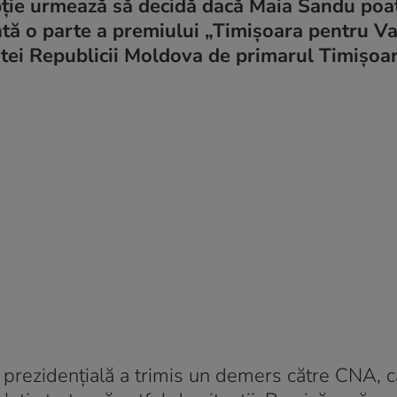
pție urmează să decidă dacă Maia Sandu poat
ntă o parte a premiului „Timișoara pentru Va
ntei Republicii Moldova de primarul Timișoar
ția prezidențială a trimis un demers către CNA, 