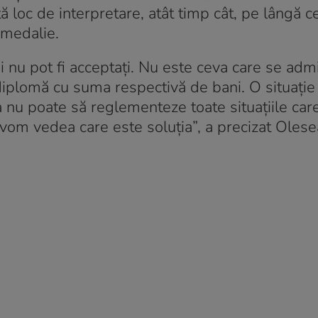
tă loc de interpretare, atât timp cât, pe lângă 
 medalie.
 nu pot fi acceptați. Nu este ceva care se admi
diplomă cu suma respectivă de bani. O situație
 nu poate să reglementeze toate situațiile car
 vom vedea care este soluția”, a precizat Olese