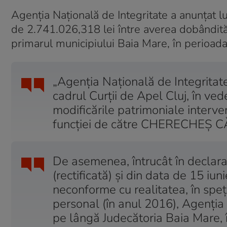
Agenția Națională de Integritate a anunțat lu
de 2.741.026,318 lei între averea dobândită 
primarul municipiului Baia Mare, în perioa
„Agenția Națională de Integritate
cadrul Curţii de Apel Cluj, în vede
modificările patrimoniale interveni
funcției de către CHERECHEȘ C
De asemenea, întrucât în declara
(rectificată) și din data de 15 iu
neconforme cu realitatea, în sp
personal (în anul 2016), Agenția 
pe lângă Judecătoria Baia Mare, în