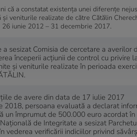
ni că a constatat existența unei diferențe nejus
și veniturile realizate de către Cătălin Cherec
da 26 iunie 2012 – 31 decembrie 2017.
 a sesizat Comisia de cercetare a averilor 
rea începerii acțiunii de control cu privire l
te și veniturile realizate în perioada exercit
ĂTĂLIN.
țiile de avere din data de 17 iulie 2017
nie 2018, persoana evaluată a declarat infor
eță un împrumut de 500.000 euro acordat î
Națională de Integritate a sesizat Parchetu
 vederea verificării indiciilor privind săvâr