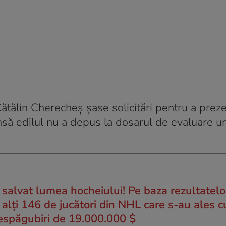
Cătălin Cherecheș șase solicitări pentru a prez
însă edilul nu a depus la dosarul de evaluare u
a salvat lumea hocheiului! Pe baza rezultatelo
, alți 146 de jucători din NHL care s-au ales c
despăgubiri de 19.000.000 $