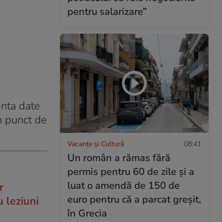
pentru salarizare”
enta date
n punct de
Vacanțe și Cultură
08:41
Un român a rămas fără
permis pentru 60 de zile și a
luat o amendă de 150 de
r
euro pentru că a parcat greșit,
u leziuni
în Grecia