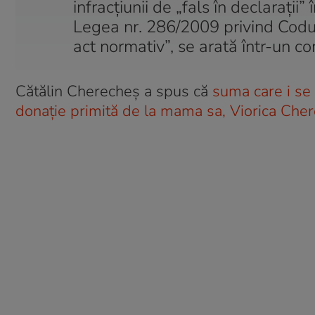
infracțiunii de „fals în declarații
Legea nr. 286/2009 privind Codul p
act normativ”, se arată într-un c
Cătălin Cherecheș a spus că
suma care i se 
donație primită de la mama sa, Viorica Che