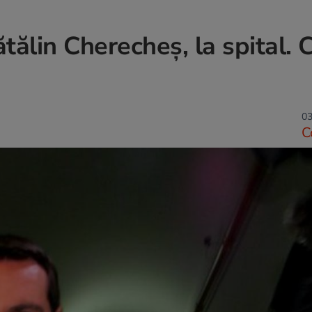
tălin Cherecheș, la spital. 
03
C