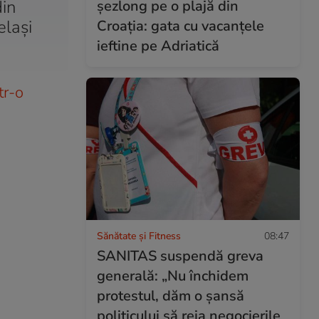
din
șezlong pe o plajă din
elași
Croația: gata cu vacanțele
ieftine pe Adriatică
tr-o
Sănătate și Fitness
08:47
SANITAS suspendă greva
generală: „Nu închidem
protestul, dăm o șansă
politicului să reia negocierile