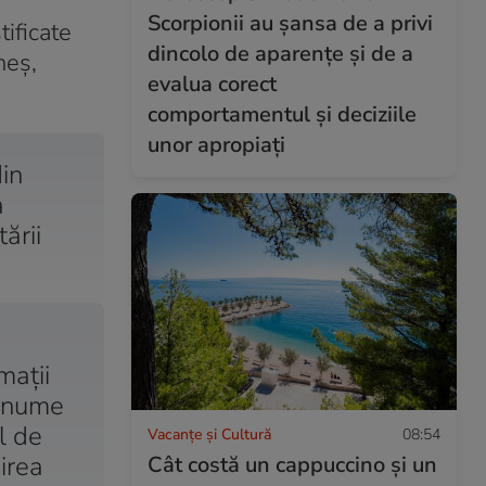
Scorpionii au șansa de a privi
tificate
dincolo de aparențe și de a
heș,
evalua corect
comportamentul și deciziile
unor apropiați
din
a
ării
mații
n nume
l de
Vacanțe și Cultură
08:54
șirea
Cât costă un cappuccino și un