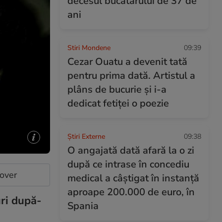
decesul bucătarului de 37 de
ani
Stiri Mondene
09:39
Cezar Ouatu a devenit tată
pentru prima dată. Artistul a
plâns de bucurie și i-a
dedicat fetiței o poezie
Știri Externe
09:38
O angajată dată afară la o zi
după ce intrase în concediu
cover
medical a câștigat în instanță
aproape 200.000 de euro, în
uri după-
Spania