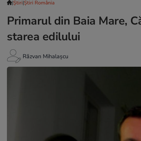
|
Ştiri
|
Știri România
Primarul din Baia Mare, Că
starea edilului
Răzvan Mihalașcu