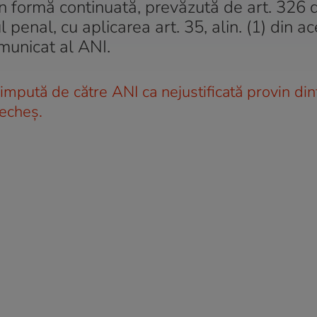
” în formă continuată, prevăzută de art. 326 
enal, cu aplicarea art. 35, alin. (1) din ac
omunicat al ANI.
impută de către ANI ca nejustificată provin din
recheș.