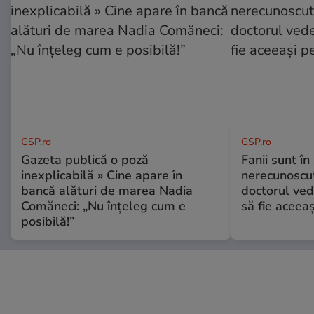
GSP.ro
GSP.ro
Gazeta publică o poză
Fanii sunt în 
inexplicabilă » Cine apare în
nerecunoscut
bancă alături de marea Nadia
doctorul ved
Comăneci: „Nu înțeleg cum e
să fie aceea
posibilă!”