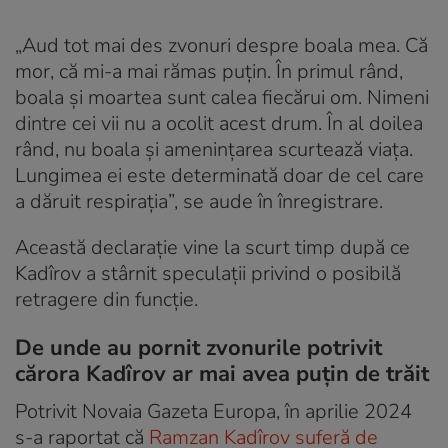
„Aud tot mai des zvonuri despre boala mea. Că
mor, că mi-a mai rămas puțin. În primul rând,
boala și moartea sunt calea fiecărui om. Nimeni
dintre cei vii nu a ocolit acest drum. În al doilea
rând, nu boala și amenințarea scurtează viața.
Lungimea ei este determinată doar de cel care
a dăruit respirația”, se aude în înregistrare.
Această declarație vine la scurt timp după ce
Kadîrov a stârnit speculații privind o posibilă
retragere din funcție.
De unde au pornit zvonurile potrivit
cărora Kadîrov ar mai avea puțin de trăit
Potrivit Novaia Gazeta Europa, în aprilie 2024
s-a raportat că
Ramzan Kadîrov suferă de