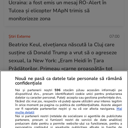
Ucraina: a fost emis un mesaj RO-Alert în
Tulcea și elicopter MApN trimis să
monitorizeze zona
Știri Externe
07:00
Beatrice Keul, elvețianca născută la Cluj care
susține că Donald Trump a vrut să o agreseze
sexual, la New York: „Eram Heidi în Țara
Prădătorilor. Primeau «carne proaspătă» tot
timpul. Sper să nu sfârșesc ca Virginia Giuffre”
Nouă ne pasă ca datele tale personale să rămână
confidențiale
Noi și partenerii noștri
596
stocăm și/sau accesăm informații pe
Știri România
06:45
dispozitivul dvs., precum identificatorii cookie unici pentru prelucrarea
datelor cu caracter personal. Puteți accepta sau gestiona preferințele dvs.
Încă o navă din Marea Neagră a fost avariată
făcând clic mai jos, respectiv vă puteți opune utilizării unui interes legitim
în orice moment pe pagina cu politica de confidențialitate. Aceste alegeri
vor fi raportate partenerilor noștri și nu vă vor afecta navigarea.
Mai
lângă Sfântu Gheorghe după un posibil impact
multe detalii
Noi si partenerii nostri (retelele de socializare si agentiile de publicitate
cu o dronă maritimă sau o mină
partenere, precum si furnizorii nostri de servicii de date analitice)
prelucram date pentru a permite website-ului sa functioneze, pentru a
personaliza continutul si anunturile publicitare afisate in functie de