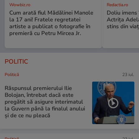
Wowbiz.ro
Redactia.ro
Cum arată fiul Mădălinei Manole
Doliu imens 
la 17 ani! Fratele regretatei
Actrița Adel
artiste a publicat o fotografie în
stins din via
premieră cu Petru Mircea Jr.
POLITIC
Politică
23 iul.
Răspunsul premierului Ilie
Bolojan, întrebat dacă este
pregătit să asigure interimatul
la Guvern până la finalul anului
și de ce nu pleacă