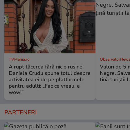
TVMania.ro
ObservatorNews
A rupt tăcerea fără nicio rușine!
Valuri de 5 m
Daniela Crudu spune totul despre
Negre. Salva
activitatea ei de pe platformele
ţină turiştii 
pentru adulți: „Fac ce vreau, e
wow!”
PARTENERI