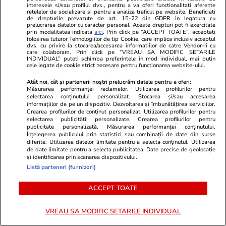
interesele si/sau profilul dvs., pentru a va oferi functionalitati aferente
retelelor de socializare si pentru a analiza traficul pe website. Beneficiati
Citește mai multe
de drepturile prevazute de art. 15-22 din GDPR in legatura cu
prelucrarea datelor cu caracter personal. Aceste drepturi pot fi exercitate
prin modalitatea indicata
aici
. Prin click pe “ACCEPT TOATE”, acceptati
folosirea tuturor Tehnologiilor de tip Cookie, care implica inclusiv acceptul
dvs. cu privire la stocarea/accesarea informatiilor de catre Vendor-ii cu
TRENDING
care colaboram. Prin click pe “VREAU SA MODIFIC SETARILE
INDIVIDUAL” puteti schimba preferintele in mod individual, mai putin
cele legate de cookie strict necesare pentru functionarea website-ului.
Horoscop
23 iul.
Atât noi, cât și partenerii noștri prelucrăm datele pentru a oferi:
Horoscop 24 iulie 2026. Vărsătorii au unele
Măsurarea performanței reclamelor. Utilizarea profilurilor pentru
selectarea conținutului personalizat. Stocarea și/sau accesarea
probleme de la locul de muncă ce dispar de la
informațiilor de pe un dispozitiv. Dezvoltarea și îmbunătățirea serviciilor.
Crearea profilurilor de conținut personalizat. Utilizarea profilurilor pentru
sine, iar altele vor deveni mai ușor de rezolvat
selectarea publicității personalizate. Crearea profilurilor pentru
publicitate personalizată. Măsurarea performanței conținutului.
Înțelegerea publicului prin statistici sau combinații de date din surse
diferite. Utilizarea datelor limitate pentru a selecta conținutul. Utilizarea
Știri România
23 iul.
de date limitate pentru a selecta publicitatea. Date precise de geolocație
și identificarea prin scanarea dispozitivului.
Rezultatele loto din 23 iulie 2026. Numerele
Listă parteneri (furnizori)
câștigătoare extrase joi
ACCEPT TOATE
Știri România
23 iul.
VREAU SA MODIFIC SETARILE INDIVIDUAL
Reportaj de la cavoul Sfântului Preot