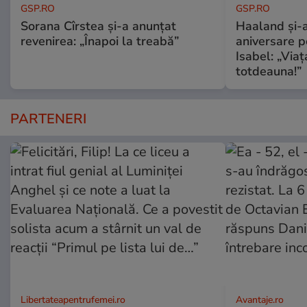
GSP.RO
GSP.RO
Sorana Cîrstea și-a anunțat
Haaland și-a
revenirea: „Înapoi la treabă”
aniversare pe
Isabel: „Via
totdeauna!”
PARTENERI
Libertateapentrufemei.ro
Avantaje.ro