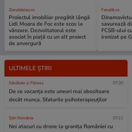
ZiaruldeIasi.ro
Fanatik.ro
Proiectul imobiliar pregătit lângă
Dinamovistu
Lidl Moara de Foc este scos la
savurează di
vânzare. Dezvoltatorul este
FCSB-ului c
asociat în piață cu un alt proiect
ironizat pe G
de anvergură
ULTIMELE ȘTIRI
Sănătate și Fitness
07:20
De ce vacanța este uneori mai obositoare
decât munca. Sfaturile psihoterapeuților
Știri România
07:11
Noi atacuri cu drone la granița României cu