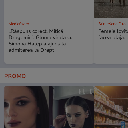
Mediafax.ro
StirileKanalD.ro
„Răspuns corect, Mitică
Femeie lovit
Dragomir”. Gluma virală cu
făcea plajă: „
Simona Halep a ajuns la
admiterea la Drept
PROMO