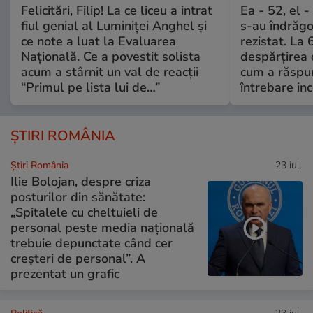
Felicitări, Filip! La ce liceu a intrat
Ea - 52, el 
fiul genial al Luminiței Anghel și
s-au îndrăgos
ce note a luat la Evaluarea
rezistat. La 
Națională. Ce a povestit solista
despărțirea 
acum a stârnit un val de reacții
cum a răspu
“Primul pe lista lui de…”
întrebare i
ȘTIRI ROMÂNIA
Știri România
23 iul.
Ilie Bolojan, despre criza
posturilor din sănătate:
„Spitalele cu cheltuieli de
personal peste media națională
trebuie depunctate când cer
creșteri de personal”. A
prezentat un grafic