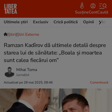
Susține
Cont
Caută
Ultimele știri
Exclusiv
Criză politică
Opinii
Video
|
Ştiri
|
Știri Externe
Ramzan Kadîrov dă ultimele detalii despre
starea lui de sănătate: „Boala și moartea
sunt calea fiecărui om”
Mihai Toma
Jurnalist
Actualizat pe 28 mai 2025, 08:46
Comentează