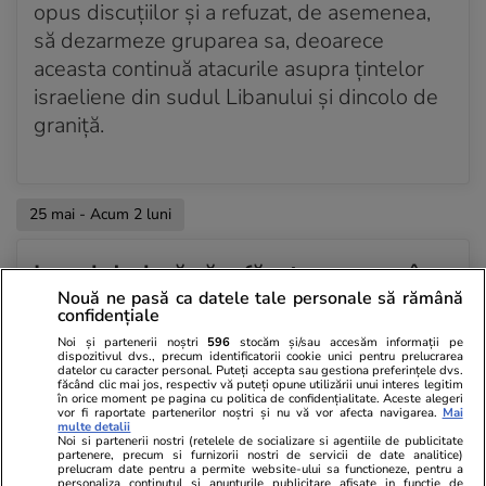
opus discuțiilor și a refuzat, de asemenea,
să dezarmeze gruparea sa, deoarece
aceasta continuă atacurile asupra țintelor
israeliene din sudul Libanului și dincolo de
graniță.
25 mai - Acum 2 luni
Iranul declară că a făcut progrese în
multe chestiuni cu SUA, dar că un
Nouă ne pasă ca datele tale personale să rămână
confidențiale
acord nu este iminent
Noi și partenerii noștri
596
stocăm și/sau accesăm informații pe
dispozitivul dvs., precum identificatorii cookie unici pentru prelucrarea
Iranul a declarat luni că Teheranul și
datelor cu caracter personal. Puteți accepta sau gestiona preferințele dvs.
făcând clic mai jos, respectiv vă puteți opune utilizării unui interes legitim
Washingtonul au ajuns la înțelegeri asupra
în orice moment pe pagina cu politica de confidențialitate. Aceste alegeri
vor fi raportate partenerilor noștri și nu vă vor afecta navigarea.
Mai
multor chestiuni în cadrul schimburilor de
multe detalii
Noi si partenerii nostri (retelele de socializare si agentiile de publicitate
replici privind un acord pentru încheierea
partenere, precum si furnizorii nostri de servicii de date analitice)
prelucram date pentru a permite website-ului sa functioneze, pentru a
războiului, dar a avertizat că un acord nu
personaliza continutul si anunturile publicitare afisate in functie de