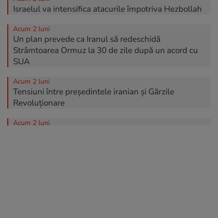
Israelul va intensifica atacurile împotriva Hezbollah
Acum 2 luni
Un plan prevede ca Iranul să redeschidă
Strâmtoarea Ormuz la 30 de zile după un acord cu
SUA
Acum 2 luni
Tensiuni între președintele iranian și Gărzile
Revoluționare
Acum 2 luni
Donald Trump spune că 13 americani au murit
pentru a se asigura că Iranul nu va avea niciodată
arme nucleare
Acum 2 luni
Iranul vrea să-și trimită uraniul îmbogățit în China
Acum 2 luni
Donald Trump introduce Acordurile Abraham în