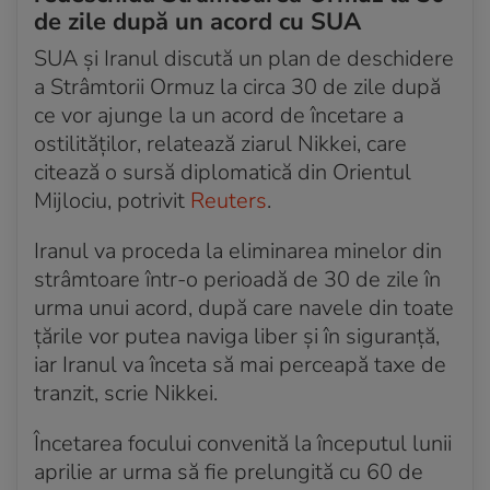
Acum 2 luni
de zile după un acord cu SUA
SUA spun că un acord cu Iranul este încă posibil, în
SUA și Iranul discută un plan de deschidere
timp ce Trump temperează așteptările
a Strâmtorii Ormuz la circa 30 de zile după
Acum 2 luni
ce vor ajunge la un acord de încetare a
Un soldat israelian a fost ucis în sudul Libanului
ostilităților, relatează ziarul Nikkei, care
citează o sursă diplomatică din Orientul
Acum 2 luni
Marco Rubio spune că un acord cu Iranul este încă
Mijlociu, potrivit
Reuters
.
posibil luni
Iranul va proceda la eliminarea minelor din
Acum 2 luni
strâmtoare într-o perioadă de 30 de zile în
Revoltă în Congresul SUA: republicanii critică dur
urma unui acord, după care navele din toate
cedările lui Trump în acordul cu Iranul
țările vor putea naviga liber și în siguranță,
iar Iranul va înceta să mai perceapă taxe de
Acum 2 luni
SUA și Iran, aproape de un acord istoric pentru
tranzit, scrie Nikkei.
oprirea definitivă a conflictului
Încetarea focului convenită la începutul lunii
aprilie ar urma să fie prelungită cu 60 de