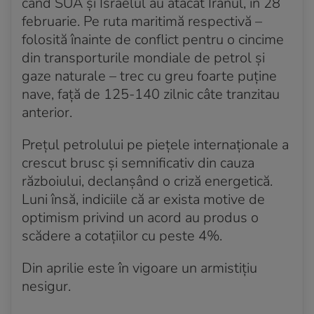
când SUA și Israelul au atacat Iranul, în 28
februarie. Pe ruta maritimă respectivă –
folosită înainte de conflict pentru o cincime
din transporturile mondiale de petrol și
gaze naturale – trec cu greu foarte puține
nave, față de 125-140 zilnic câte tranzitau
anterior.
Prețul petrolului pe piețele internaționale a
crescut brusc și semnificativ din cauza
războiului, declanșând o criză energetică.
Luni însă, indiciile că ar exista motive de
optimism privind un acord au produs o
scădere a cotațiilor cu peste 4%.
Din aprilie este în vigoare un armistițiu
nesigur.