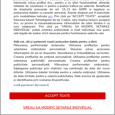
interesele si/sau profilul dvs., pentru a va oferi functionalitati aferente
este iminent.
retelelor de socializare si pentru a analiza traficul pe website. Beneficiati
de drepturile prevazute de art. 15-22 din GDPR in legatura cu
prelucrarea datelor cu caracter personal. Aceste drepturi pot fi exercitate
„Este corect să spunem că am ajuns la o
prin modalitatea indicata
aici
. Prin click pe “ACCEPT TOATE”, acceptati
folosirea tuturor Tehnologiilor de tip Cookie, care implica inclusiv acceptul
concluzie cu privire la o mare parte din
dvs. cu privire la stocarea/accesarea informatiilor de catre Vendor-ii cu
care colaboram. Prin click pe “VREAU SA MODIFIC SETARILE
problemele discutate”, a declarat purtătorul
INDIVIDUAL” puteti schimba preferintele in mod individual, mai putin
cele legate de cookie strict necesare pentru functionarea website-ului.
de cuvânt al Ministerului de Externe,
Atât noi, cât și partenerii noștri prelucrăm datele pentru a oferi:
Esmaeil Baqaei, în cadrul unei conferințe de
Măsurarea performanței reclamelor. Utilizarea profilurilor pentru
presă săptămânale.
selectarea conținutului personalizat. Stocarea și/sau accesarea
informațiilor de pe un dispozitiv. Dezvoltarea și îmbunătățirea serviciilor.
Crearea profilurilor de conținut personalizat. Utilizarea profilurilor pentru
„Dar a spune că asta înseamnă că semnarea
selectarea publicității personalizate. Crearea profilurilor pentru
publicitate personalizată. Măsurarea performanței conținutului.
unui acord este iminentă – nimeni nu poate
Înțelegerea publicului prin statistici sau combinații de date din surse
diferite. Utilizarea datelor limitate pentru a selecta conținutul. Utilizarea
face o astfel de afirmație”, a spus el,
de date limitate pentru a selecta publicitatea. Date precise de geolocație
și identificarea prin scanarea dispozitivului.
acuzând Washingtonul de „contradicții” și
Listă parteneri (furnizori)
schimbându-și pozițiile.
ACCEPT TOATE
Aceste declarații vin după ce Iranul a
anunțat că finalizează un acord-cadru în 14
VREAU SA MODIFIC SETARILE INDIVIDUAL
puncte pentru încheierea războiului cu