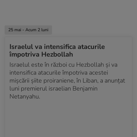
ecuația pentru Iran
Acum 2 luni
Doi miniștri israelieni de extremă-dreapta cer
25 mai - Acum 2 luni
intensificarea războiului împotriva Hezbollah
Acum 2 luni
Israelul va intensifica atacurile
Regimul de la Teheran pune condiții pentru
împotriva Hezbollah
redeschiderea Strâmtorii Ormuz
Israelul este în război cu Hezbollah și va
Acum 2 luni
intensifica atacurile împotriva acestei
Un ministru israelian de extremă dreapta cere
mișcării șiite proiraniene, în Liban, a anunțat
revenirea la luptele „intensive” în Liban
luni premierul israelian Benjamin
Netanyahu.
Acum 2 luni
Iranul declară că a făcut progrese în multe chestiuni
cu SUA, dar că un acord nu este iminent
Acum 2 luni
Președintele Libanului a declarat că retragerea
Israelului este „nenegociabilă”