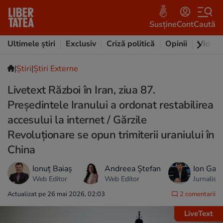
Susține
Cont
Caută
Ultimele știri
Exclusiv
Criză politică
Opinii
Video
|
Ştiri
|
Știri Externe
Livetext Război în Iran, ziua 87.
Președintele Iranului a ordonat restabilirea
accesului la internet / Gărzile
Revoluționare se opun trimiterii uraniului în
China
Ionuț Baiaș
Andreea Ștefan
Ion Gai
Web Editor
Web Editor
Jurnalist
Actualizat pe 26 mai 2026, 02:03
2 comentarii
LiveText