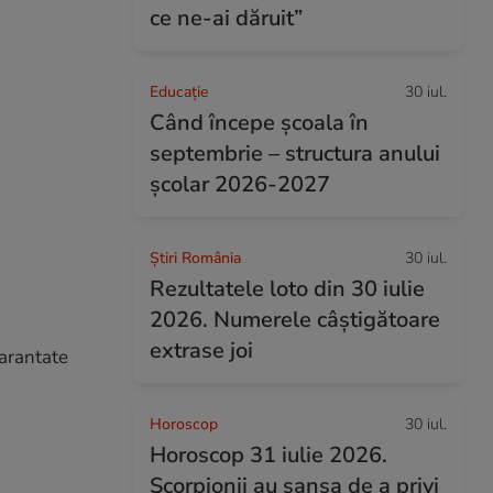
ce ne-ai dăruit”
Educație
30 iul.
Când începe şcoala în
septembrie – structura anului
şcolar 2026-2027
Știri România
30 iul.
Rezultatele loto din 30 iulie
2026. Numerele câștigătoare
extrase joi
garantate
Horoscop
30 iul.
Horoscop 31 iulie 2026.
Scorpionii au șansa de a privi