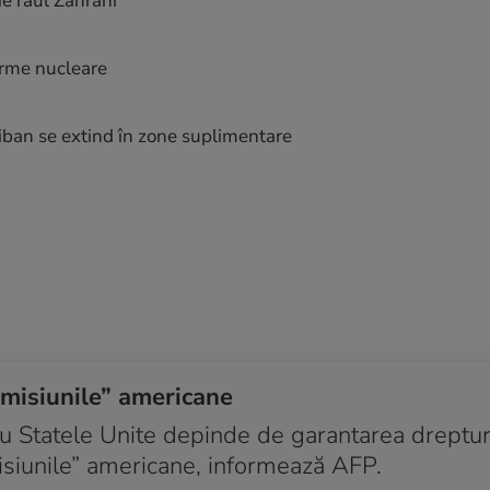
de râul Zahrani
arme nucleare
Liban se extind în zone suplimentare
omisiunile” americane
cu Statele Unite depinde de garantarea dreptur
isiunile” americane, informează AFP.