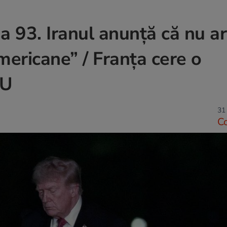
ua 93. Iranul anunță că nu a
mericane” / Franța cere o
NU
31
C