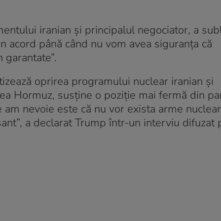
ului iranian și principalul negociator, a subl
un acord până când nu vom avea siguranța că
n garantate”.
izează oprirea programului nuclear iranian și
area Hormuz, susține o poziție mai fermă din pa
e am nevoie este că nu vor exista arme nuclea
sant”, a declarat Trump într-un interviu difuzat