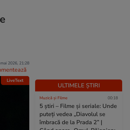
re
 mai 2026, 21:28
omentează
LiveText
ULTIMELE ȘTIRI
Muzică și Filme
00:18
5 știri – Filme și seriale: Unde
puteţi vedea „Diavolul se
îmbracă de la Prada 2” |