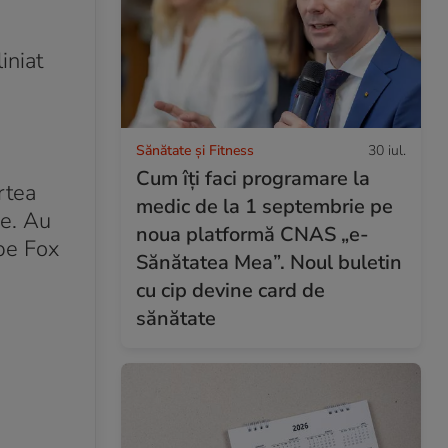
iniat
Sănătate și Fitness
30 iul.
Cum îți faci programare la
rtea
medic de la 1 septembrie pe
re. Au
noua platformă CNAS „e-
 pe Fox
Sănătatea Mea”. Noul buletin
cu cip devine card de
sănătate