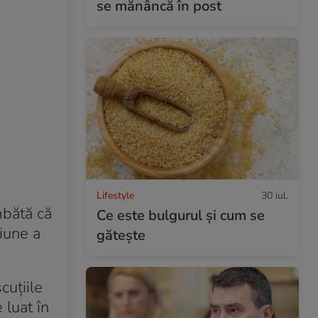
se mănâncă în post
Lifestyle
30 iul.
mbătă că
Ce este bulgurul și cum se
iune a
gătește
cuțiile
 luat în