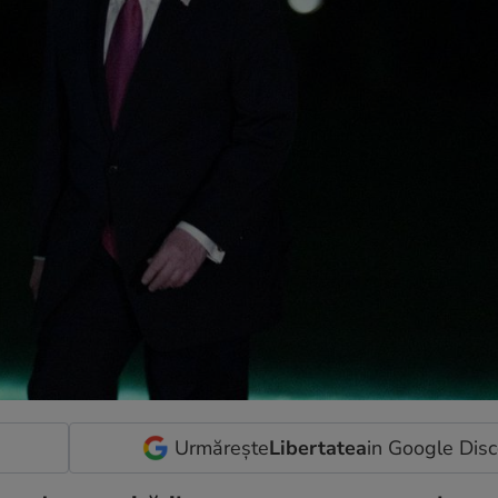
Urmărește
Libertatea
in Google Dis