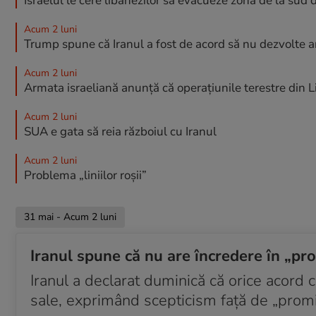
Israelul le cere libanezilor să evacueze zona de la sud 
Acum 2 luni
Trump spune că Iranul a fost de acord să nu dezvolte 
Acum 2 luni
Armata israeliană anunță că operațiunile terestre din 
Acum 2 luni
SUA e gata să reia războiul cu Iranul
Acum 2 luni
Problema „liniilor roșii”
31 mai - Acum 2 luni
Iranul spune că nu are încredere în „pr
Iranul a declarat duminică că orice acord 
sale, exprimând scepticism față de „prom