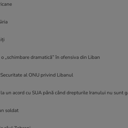
ricane
iria
iți
o „schimbare dramatică” în ofensiva din Liban
e Securitate al ONU privind Libanul
e la un acord cu SUA până când drepturile Iranului nu sunt 
un soldat