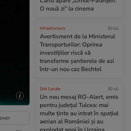
Când apare „Omul-Păianjen:
O nouă zi” la cinema
Infrastructura
30 iul.
Avertisment de la Ministerul
Transporturilor: Oprirea
investițiilor riscă să
transforme șantierele de azi
într-un nou caz Bechtel
Știri Locale
30 iul.
Un nou mesaj RO-Alert, emis
pentru județul Tulcea: mai
multe ținte au intrat în spațiul
cover
aerian al României și au
explodat apoi în Ucraina