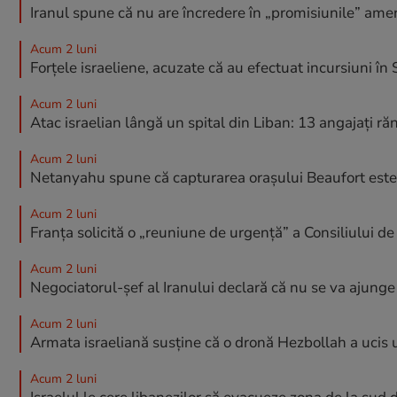
Iranul spune că nu are încredere în „promisiunile” ame
Acum 2 luni
Forțele israeliene, acuzate că au efectuat incursiuni în S
Acum 2 luni
Atac israelian lângă un spital din Liban: 13 angajați răn
Acum 2 luni
Netanyahu spune că capturarea orașului Beaufort este 
Acum 2 luni
Franța solicită o „reuniune de urgență” a Consiliului d
Acum 2 luni
Negociatorul-șef al Iranului declară că nu se va ajung
Acum 2 luni
Armata israeliană susține că o dronă Hezbollah a ucis 
Acum 2 luni