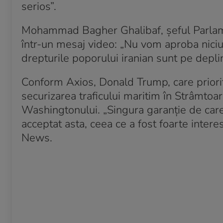
serios”.
Mohammad Bagher Ghalibaf, șeful Parlament
într-un mesaj video: „Nu vom aproba nici
drepturile poporului iranian sunt pe depli
Conform Axios, Donald Trump, care priorit
securizarea traficului maritim în Strâmto
Washingtonului. „Singura garanție de car
acceptat asta, ceea ce a fost foarte intere
News.