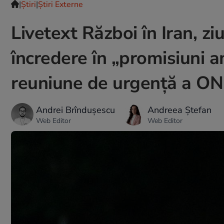
|
Ştiri
|
Știri Externe
Livetext Război în Iran, zi
încredere în „promisiuni a
reuniune de urgență a O
Andrei Brîndușescu
Andreea Ștefan
Web Editor
Web Editor