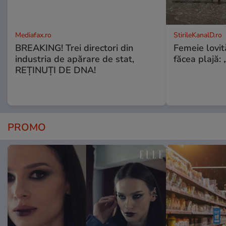
Mediafax.ro
StirileKanalD.ro
BREAKING! Trei directori din
Femeie lovit
industria de apărare de stat,
făcea plajă: „
REȚINUȚI DE DNA!
PROMO