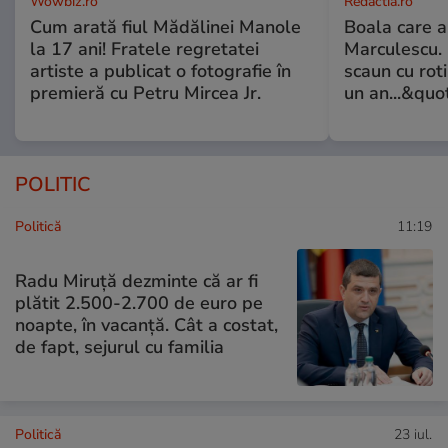
Wowbiz.ro
Redactia.ro
Cum arată fiul Mădălinei Manole
Boala care 
la 17 ani! Fratele regretatei
Marculescu. 
artiste a publicat o fotografie în
scaun cu rot
premieră cu Petru Mircea Jr.
un an...&quo
POLITIC
Politică
11:19
Radu Miruţă dezminte că ar fi
plătit 2.500-2.700 de euro pe
noapte, în vacanță. Cât a costat,
de fapt, sejurul cu familia
Politică
23 iul.