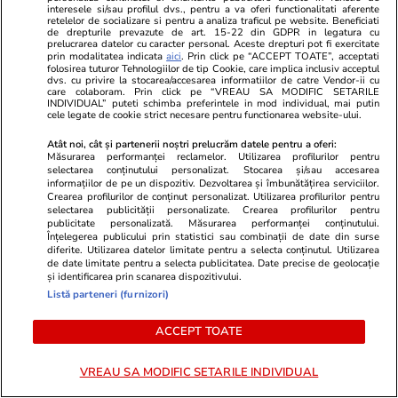
interesele si/sau profilul dvs., pentru a va oferi functionalitati aferente
apartament din Italia. Trupul Danielei era
retelelor de socializare si pentru a analiza traficul pe website. Beneficiati
de drepturile prevazute de art. 15-22 din GDPR in legatura cu
ascuns în lada patului, înfășurat într-un cearșaf
prelucrarea datelor cu caracter personal. Aceste drepturi pot fi exercitate
prin modalitatea indicata
aici
. Prin click pe “ACCEPT TOATE”, acceptati
folosirea tuturor Tehnologiilor de tip Cookie, care implica inclusiv acceptul
dvs. cu privire la stocarea/accesarea informatiilor de catre Vendor-ii cu
care colaboram. Prin click pe “VREAU SA MODIFIC SETARILE
Tehnologie
11:20
INDIVIDUAL” puteti schimba preferintele in mod individual, mai putin
cele legate de cookie strict necesare pentru functionarea website-ului.
Cât combustibil consumă, de fapt, încărcarea
Atât noi, cât și partenerii noștri prelucrăm datele pentru a oferi:
telefonului în mașină și ce se întâmplă când
Măsurarea performanței reclamelor. Utilizarea profilurilor pentru
selectarea conținutului personalizat. Stocarea și/sau accesarea
motorul este oprit
informațiilor de pe un dispozitiv. Dezvoltarea și îmbunătățirea serviciilor.
Crearea profilurilor de conținut personalizat. Utilizarea profilurilor pentru
selectarea publicității personalizate. Crearea profilurilor pentru
publicitate personalizată. Măsurarea performanței conținutului.
Politică
11:19
Înțelegerea publicului prin statistici sau combinații de date din surse
diferite. Utilizarea datelor limitate pentru a selecta conținutul. Utilizarea
Radu Miruţă dezminte că ar fi plătit 2.500-
de date limitate pentru a selecta publicitatea. Date precise de geolocație
și identificarea prin scanarea dispozitivului.
2.700 de euro pe noapte, în vacanță. Cât a
Listă parteneri (furnizori)
costat, de fapt, sejurul cu familia
ACCEPT TOATE
Citește mai multe
VREAU SA MODIFIC SETARILE INDIVIDUAL