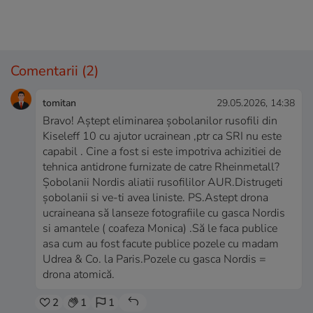
Comentarii
(2)
tomitan
29.05.2026, 14:38
Bravo! Aștept eliminarea șobolanilor rusofili din
Kiseleff 10 cu ajutor ucrainean ,ptr ca SRI nu este
capabil . Cine a fost si este impotriva achizitiei de
tehnica antidrone furnizate de catre Rheinmetall?
Șobolanii Nordis aliatii rusofililor AUR.Distrugeti
șobolanii si ve-ti avea liniste. PS.Astept drona
ucraineana să lanseze fotografiile cu gasca Nordis
si amantele ( coafeza Monica) .Să le faca publice
asa cum au fost facute publice pozele cu madam
Udrea & Co. la Paris.Pozele cu gasca Nordis =
drona atomică.
2
1
1