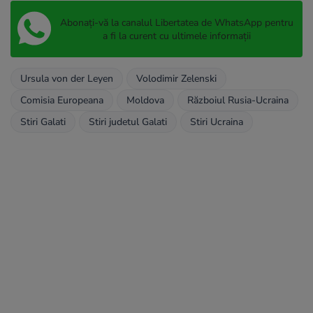
Abonați-vă la canalul Libertatea de WhatsApp pentru
a fi la curent cu ultimele informații
Ursula von der Leyen
Volodimir Zelenski
Comisia Europeana
Moldova
Războiul Rusia-Ucraina
Stiri Galati
Stiri judetul Galati
Stiri Ucraina