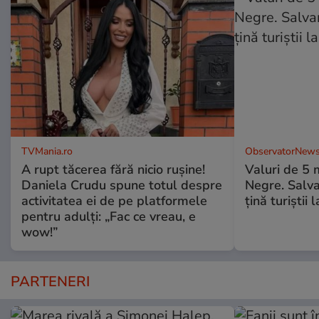
TVMania.ro
ObservatorNews
A rupt tăcerea fără nicio rușine!
Valuri de 5 m
Daniela Crudu spune totul despre
Negre. Salva
activitatea ei de pe platformele
ţină turiştii 
pentru adulți: „Fac ce vreau, e
wow!”
PARTENERI