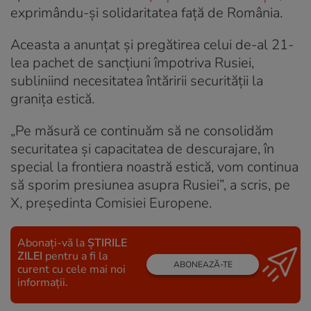
exprimându-şi solidaritatea faţă de România.
Aceasta a anunţat și pregătirea celui de-al 21-
lea pachet de sancţiuni împotriva Rusiei,
subliniind necesitatea întăririi securităţii la
graniţa estică.
„Pe măsură ce continuăm să ne consolidăm
securitatea şi capacitatea de descurajare, în
special la frontiera noastră estică, vom continua
să sporim presiunea asupra Rusiei”, a scris, pe
X, preşedinta Comisiei Europene.
Abonați-vă la
ȘTIRILE
ZILEI
pentru a fi la
ABONEAZĂ-TE
curent cu cele mai noi
informații.