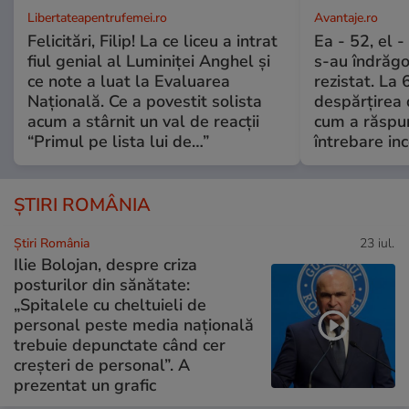
Libertateapentrufemei.ro
Avantaje.ro
Felicitări, Filip! La ce liceu a intrat
Ea - 52, el 
fiul genial al Luminiței Anghel și
s-au îndrăgos
ce note a luat la Evaluarea
rezistat. La 
Națională. Ce a povestit solista
despărțirea 
acum a stârnit un val de reacții
cum a răspu
“Primul pe lista lui de…”
întrebare i
ȘTIRI ROMÂNIA
Știri România
23 iul.
Ilie Bolojan, despre criza
posturilor din sănătate:
„Spitalele cu cheltuieli de
personal peste media națională
trebuie depunctate când cer
creșteri de personal”. A
prezentat un grafic