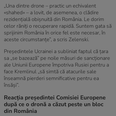
„Una dintre drone – practic un echivalent
«shahed» – a lovit, de asemenea, o clădire
rezidențială obișnuită din România. Le dorim
celor răniți o recuperare rapidă. Suntem gata să
sprijinim România în orice fel este necesar, în
aceste circumstanțe”, a scris Zelenski.
Președintele Ucrainei a subliniat faptul că țara
sa „se bazează” pe noile măsuri de sancționare
ale Uniunii Europene împotriva Rusiei pentru a
face Kremlinul „să simtă că atacurile sale
înseamnă pierderi semnificative pentru ea
însăși”.
Reacția preşedintei Comisiei Europene
după ce o dronă a căzut peste un bloc
din România