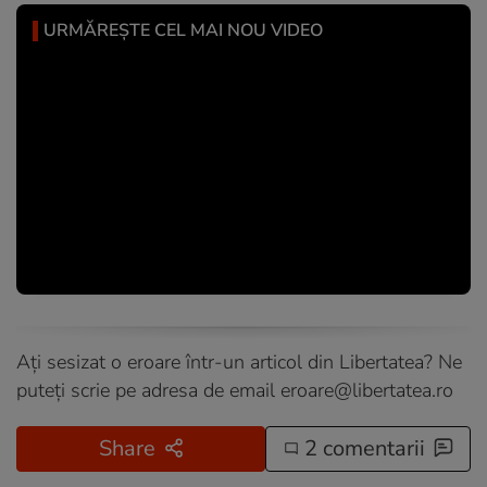
URMĂREȘTE CEL MAI NOU VIDEO
Ați sesizat o eroare într-un articol din Libertatea? Ne
puteți scrie pe adresa de email
eroare@libertatea.ro
Share
2 comentarii