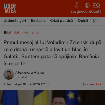
Susține
Cont
Caută
Ultimele știri
Exclusiv
Criză politică
Opinii
Video
|
Ştiri
|
Știri România
Primul mesaj al lui Volodimir Zelenski după
ce o dronă rusească a lovit un bloc, în
Galați: „Suntem gata să sprijinim România
în orice fel”
Alexandru Vlaicu
Jurnalist
Actualizat pe 30 mai 2026, 02:03
2 comentarii