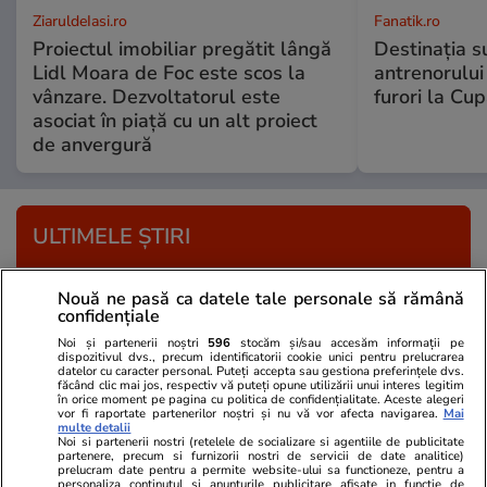
ZiaruldeIasi.ro
Fanatik.ro
Proiectul imobiliar pregătit lângă
Destinația s
Lidl Moara de Foc este scos la
antrenorului
vânzare. Dezvoltatorul este
furori la Cu
asociat în piață cu un alt proiect
de anvergură
ULTIMELE ȘTIRI
Știri România
11:28
Nouă ne pasă ca datele tale personale să rămână
confidențiale
O dronă a fost doborâtă de un pilot român de
Noi și partenerii noștri
596
stocăm și/sau accesăm informații pe
pe un avion F-16, în Buzău. Nicușor Dan: „Era
dispozitivul dvs., precum identificatorii cookie unici pentru prelucrarea
datelor cu caracter personal. Puteți accepta sau gestiona preferințele dvs.
într-o zonă nelocuită”
făcând clic mai jos, respectiv vă puteți opune utilizării unui interes legitim
în orice moment pe pagina cu politica de confidențialitate. Aceste alegeri
vor fi raportate partenerilor noștri și nu vă vor afecta navigarea.
Mai
multe detalii
Noi si partenerii nostri (retelele de socializare si agentiile de publicitate
Știri Externe
11:25
partenere, precum si furnizorii nostri de servicii de date analitice)
prelucram date pentru a permite website-ului sa functioneze, pentru a
Tânără româncă găsită moartă într-un
personaliza continutul si anunturile publicitare afisate in functie de