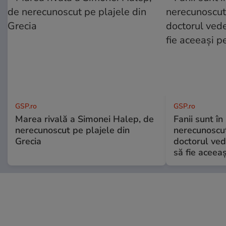
GSP.ro
GSP.ro
Marea rivală a Simonei Halep, de
Fanii sunt în 
nerecunoscut pe plajele din
nerecunoscut
Grecia
doctorul ved
să fie aceea