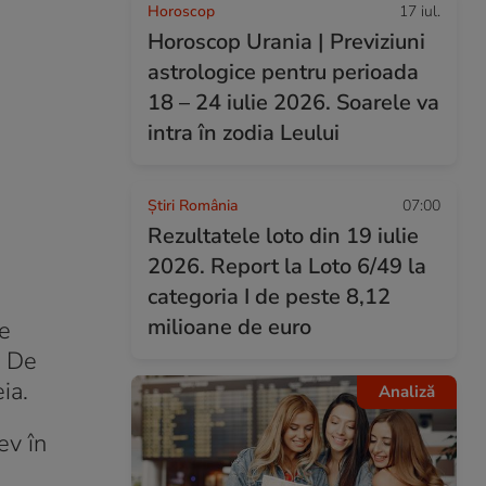
Horoscop
17 iul.
Horoscop Urania | Previziuni
astrologice pentru perioada
18 – 24 iulie 2026. Soarele va
intra în zodia Leului
Știri România
07:00
Rezultatele loto din 19 iulie
2026. Report la Loto 6/49 la
categoria I de peste 8,12
milioane de euro
te
. De
ia.
Analiză
ev în