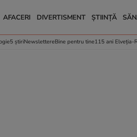
AFACERI
DIVERTISMENT
ȘTIINȚĂ
SĂN
Bani și Afaceri
Monden
Știri Știință
Știri 
Auto
Horoscop
Schimbări climati
Relații
Locuri de muncă
Muzică și Filme
Rețete
ogie
5 știri
Newslettere
Bine pentru tine
115 ani Elveția
Imobiliare.ro
Vacanțe și Cultură
Fructe
eJobs.ro
Îngriji