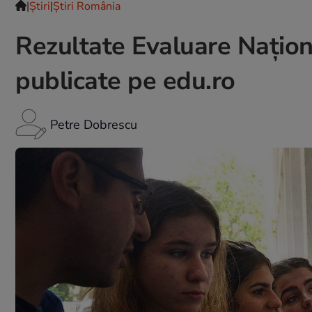
|
Ştiri
|
Știri România
Rezultate Evaluare Națion
publicate pe edu.ro
Petre Dobrescu