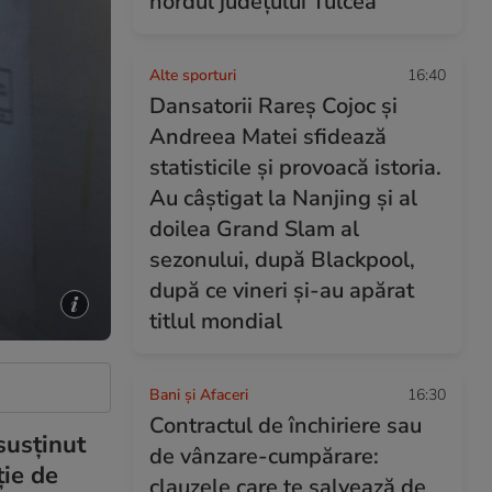
nordul județului Tulcea
Alte sporturi
16:40
Dansatorii Rareș Cojoc și
Andreea Matei sfidează
statisticile și provoacă istoria.
Au câștigat la Nanjing și al
doilea Grand Slam al
sezonului, după Blackpool,
după ce vineri și-au apărat
titlul mondial
Bani și Afaceri
16:30
Contractul de închiriere sau
susținut
de vânzare-cumpărare:
ție de
clauzele care te salvează de