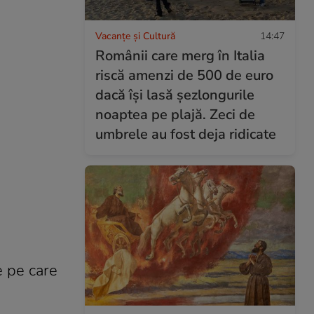
Vacanțe și Cultură
14:47
Românii care merg în Italia
riscă amenzi de 500 de euro
dacă își lasă șezlongurile
noaptea pe plajă. Zeci de
umbrele au fost deja ridicate
e pe care