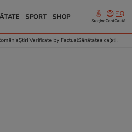
ĂTATE
SPORT
SHOP
Susține
Cont
Caută
Sănătate și Fitness
ce
 culinare
-România
Știri Verificate by Factual
Sănătatea ca stil de vi
 și legume
rea plantelor