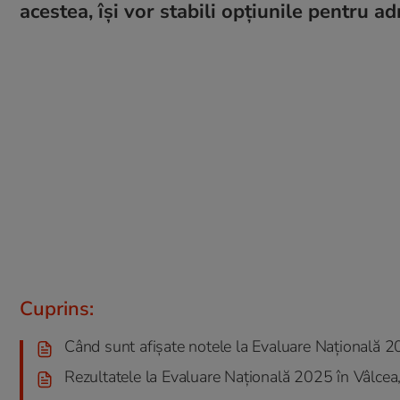
acestea, își vor stabili opțiunile pentru ad
Cuprins:
Când sunt afişate notele la Evaluare Naţională 
Rezultatele la Evaluare Națională 2025 în Vâlcea