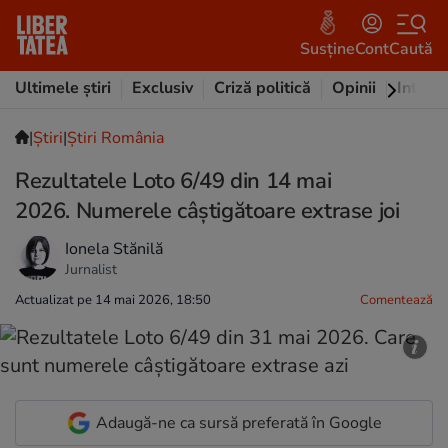
Susține
Cont
Caută
Ultimele știri
Exclusiv
Criză politică
Opinii
Intervi
|
Ştiri
|
Știri România
Rezultatele Loto 6/49 din 14 mai
2026. Numerele câștigătoare extrase joi
Ionela Stănilă
Jurnalist
Actualizat pe 14 mai 2026, 18:50
Comentează
Adaugă-ne ca sursă preferată în Google