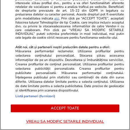
interesele si/sau profilul dvs., pentru a va oferi functionalitati aferente
retelelor de socializare si pentru a analiza traficul pe website. Beneficiati
Lifestyle
04 aug.
de drepturile prevazute de art. 15-22 din GDPR in legatura cu
prelucrarea datelor cu caracter personal. Aceste drepturi pot fi exercitate
prin modalitatea indicata
aici
. Prin click pe “ACCEPT TOATE”, acceptati
folosirea tuturor Tehnologiilor de tip Cookie, care implica inclusiv acceptul
dvs. cu privire la stocarea/accesarea informatiilor de catre Vendor-ii cu
care colaboram. Prin click pe “VREAU SA MODIFIC SETARILE
Cum se scrie corect: bineînțeles
INDIVIDUAL” puteti schimba preferintele in mod individual, mai putin
cele legate de cookie strict necesare pentru functionarea website-ului.
sau bine înțeles
Atât noi, cât și partenerii noștri prelucrăm datele pentru a oferi:
Măsurarea performanței reclamelor. Utilizarea profilurilor pentru
selectarea conținutului personalizat. Stocarea și/sau accesarea
informațiilor de pe un dispozitiv. Dezvoltarea și îmbunătățirea serviciilor.
Crearea profilurilor de conținut personalizat. Utilizarea profilurilor pentru
selectarea publicității personalizate. Crearea profilurilor pentru
Bani și Afaceri
03 aug.
publicitate personalizată. Măsurarea performanței conținutului.
Înțelegerea publicului prin statistici sau combinații de date din surse
diferite. Utilizarea datelor limitate pentru a selecta conținutul. Utilizarea
de date limitate pentru a selecta publicitatea. Date precise de geolocație
și identificarea prin scanarea dispozitivului.
Cine poate retrage banii din
Listă parteneri (furnizori)
contul unei persoane decedate
ACCEPT TOATE
VREAU SA MODIFIC SETARILE INDIVIDUAL