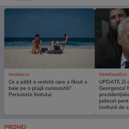
Mediafax.ro
StirileKanalD.ro
Ce a pățit o vedetă care a făcut o
UPDATE Zi d
baie pe o plajă cunoscută?
Georgescu! F
Pericolele înotului
prezidențiale
judecat pent
lovitură de s
PROMO