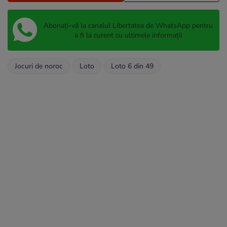
Abonați-vă la canalul Libertatea de WhatsApp pentru
a fi la curent cu ultimele informații
Jocuri de noroc
Loto
Loto 6 din 49