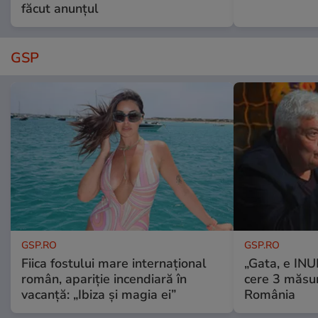
făcut anunțul
GSP
GSP.RO
GSP.RO
Fiica fostului mare internațional
„Gata, e IN
român, apariție incendiară în
cere 3 măsu
vacanță: „Ibiza și magia ei”
România