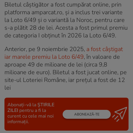
Biletul câștigător a fost cumpărat online, prin
platforma amparcat.ro, și a inclus trei variante
la Loto 6/49 și o variantă la Noroc, pentru care
s-a plătit 28 de lei. Acesta a fost primul premiu
de categoria I obținut în 2026 la Loto 6/49.
Anterior, pe 9 noiembrie 2025,
a fost câștigat
iar marele premiu la Loto 6/49
, în valoare de
aproape 49 de milioane de lei (circa 9,8
milioane de euro). Biletul a fost jucat online, pe
site-ul Loteriei Române, iar prețul a fost de 12
lei
Abonați-vă la
ȘTIRILE
ZILEI
pentru a fi la
ABONEAZĂ-TE
curent cu cele mai noi
informații.