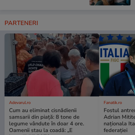
PARTENERI
Adevarul.ro
Fanatik.ro
Cum au eliminat cisnădienii
Fostul antren
samsarii din piață: 8 tone de
Adrian Mitite
legume vândute în doar 4 ore.
naționala Ita
Oamenii stau la coadă: „E
federației