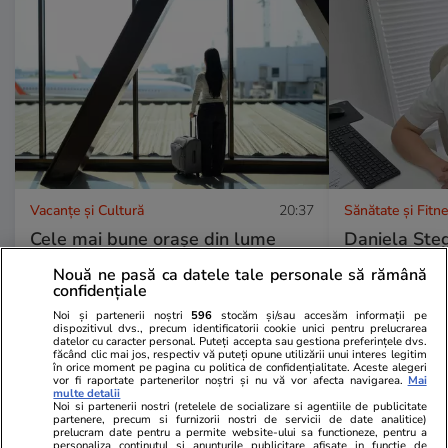
Vacanțe și Cultură
20:37
Sănătate și Fitn
Cele mai bune orașe din lume
Daniela Ste
pentru Generația Z în 2026. Unde
nutriționist
Nouă ne pasă ca datele tale personale să rămână
confidențiale
vor tinerii să trăiască și
Noise: „Scop
Noi și partenerii noștri
596
stocăm și/sau accesăm informații pe
destinațiile din Europa care
să lupte în f
dispozitivul dvs., precum identificatorii cookie unici pentru prelucrarea
datelor cu caracter personal. Puteți accepta sau gestiona preferințele dvs.
domină topul
sau cu gând
făcând clic mai jos, respectiv vă puteți opune utilizării unui interes legitim
în orice moment pe pagina cu politica de confidențialitate. Aceste alegeri
Scopul este 
vor fi raportate partenerilor noștri și nu vă vor afecta navigarea.
Mai
multe detalii
nu le mai co
Noi si partenerii nostri (retelele de socializare si agentiile de publicitate
partenere, precum si furnizorii nostri de servicii de date analitice)
prelucram date pentru a permite website-ului sa functioneze, pentru a
personaliza continutul si anunturile publicitare afisate in functie de