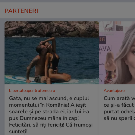
PARTENERI
Libertateapentrufemei.ro
Avantaje.ro
Gata, nu se mai ascund, e cuplul
Cum arată v
momentului în România! A ieșit
ce și-a făcut
soarele și pe strada ei, iar lui i-a
purtat ochel
pus Dumnezeu mâna în cap!
să nu sperii c
Felicitări, să fiți fericiți! Că frumoși
sunteți!