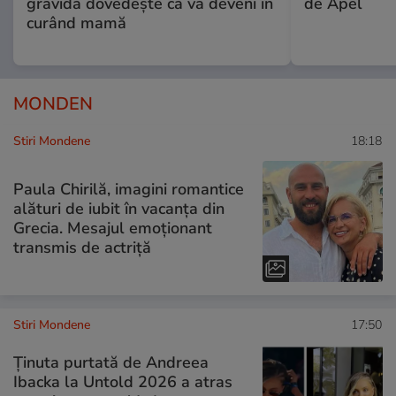
gravidă dovedește că va deveni în
de Apel
curând mamă
MONDEN
Stiri Mondene
18:18
Paula Chirilă, imagini romantice
alături de iubit în vacanța din
Grecia. Mesajul emoționant
transmis de actriță
Stiri Mondene
17:50
Ținuta purtată de Andreea
Ibacka la Untold 2026 a atras