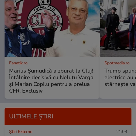
Fanatik.ro
Spotmedia.ro
Marius Şumudică a zburat la Cluj!
Trump spune 
Întâlnire decisivă cu Neluţu Varga
electrice au 
şi Marian Copilu pentru a prelua
stârnește val
CFR. Exclusiv
ULTIMELE ȘTIRI
Știri Externe
21:08