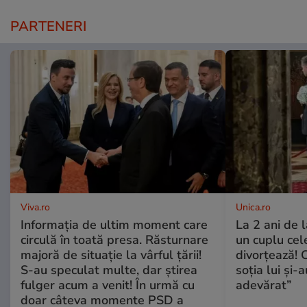
PARTENERI
Viva.ro
Unica.ro
Informația de ultim moment care
La 2 ani de 
circulă în toată presa. Răsturnare
un cuplu ce
majoră de situație la vârful țării!
divorțează! C
S-au speculat multe, dar știrea
soția lui și-
fulger acum a venit! În urmă cu
adevărat”
doar câteva momente PSD a