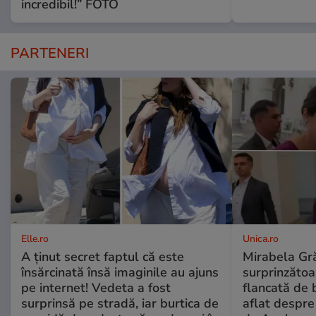
incredibil!” FOTO
PARTENERI
Elle.ro
Unica.ro
A ținut secret faptul că este
Mirabela Gră
însărcinată însă imaginile au ajuns
surprinzătoar
pe internet! Vedeta a fost
flancată de 
surprinsă pe stradă, iar burtica de
aflat despre