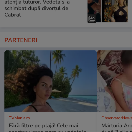
atenția tuturor. Vedeta s-a
schimbat după divorțul de
Cabral
PARTENERI
TVMania.ro
ObservatorNews
Fără filtre pe plajă! Cele mai
Mărturia And
spectaculoase poze cu vedetele
după 3 zile d