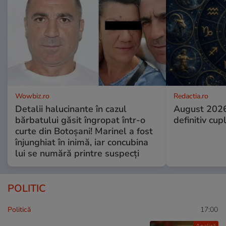
Wowbiz.ro
Redactia.ro
Detalii halucinante în cazul
August 2026
bărbatului găsit îngropat într-o
definitiv cup
curte din Botoșani! Marinel a fost
înjunghiat în inimă, iar concubina
lui se numără printre suspecți
POLITIC
Politică
17:00
Analiză