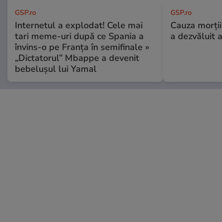
GSP.ro
GSP.ro
Internetul a explodat! Cele mai
Cauza morții
tari meme-uri după ce Spania a
a dezvăluit 
învins-o pe Franța în semifinale »
„Dictatorul” Mbappe a devenit
bebelușul lui Yamal