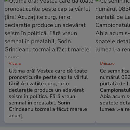
Viva.ro
Unica.ro
Ultima oră! Vestea care dă toate
Ce semnificaț
pronosticurile peste cap la vârful
numărul 083
țării! Acuzațiile curg, iar o
purtată de L
declarație produce un adevărat
Campionatul
seism în politică. Fără vreun
Abia acum s-
semnal în prealabil, Sorin
spatele deta
Grindeanu tocmai a făcut marele
lumea l-a r
anunț