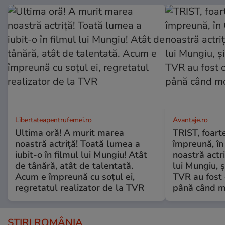
Libertateapentrufemei.ro
Avantaje.ro
Ultima oră! A murit marea
TRIST, foart
noastră actriță! Toată lumea a
împreună, în 
iubit-o în filmul lui Mungiu! Atât
noastră actri
de tânără, atât de talentată.
lui Mungiu, ș
Acum e împreună cu soțul ei,
TVR au fost 
regretatul realizator de la TVR
până când mo
ȘTIRI ROMÂNIA