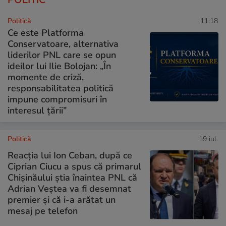
Politică
11:18
Ce este Platforma
Conservatoare, alternativa
liderilor PNL care se opun
ideilor lui Ilie Bolojan: „În
momente de criză,
responsabilitatea politică
impune compromisuri în
interesul țării”
Politică
19 iul.
Reacția lui Ion Ceban, după ce
Ciprian Ciucu a spus că primarul
Chișinăului știa înaintea PNL că
Adrian Veștea va fi desemnat
premier și că i-a arătat un
mesaj pe telefon