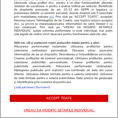
Mexic ’70”
interesele si/sau profilul dvs., pentru a va oferi functionalitati aferente
retelelor de socializare si pentru a analiza traficul pe website. Beneficiati
de drepturile prevazute de art. 15-22 din GDPR in legatura cu
prelucrarea datelor cu caracter personal. Aceste drepturi pot fi exercitate
prin modalitatea indicata
aici
. Prin click pe “ACCEPT TOATE”, acceptati
Știri Externe
12:22
folosirea tuturor Tehnologiilor de tip Cookie, care implica inclusiv acceptul
dvs. cu privire la stocarea/accesarea informatiilor de catre Vendor-ii cu
Ucraina a atacat Moscova cu peste 400 de
care colaboram. Prin click pe “VREAU SA MODIFIC SETARILE
INDIVIDUAL” puteti schimba preferintele in mod individual, mai putin
drone ucrainene, majoritatea au fost doborâte,
cele legate de cookie strict necesare pentru functionarea website-ului.
anunţă primarul
Atât noi, cât și partenerii noștri prelucrăm datele pentru a oferi:
Măsurarea performanței reclamelor. Utilizarea profilurilor pentru
selectarea conținutului personalizat. Stocarea și/sau accesarea
informațiilor de pe un dispozitiv. Dezvoltarea și îmbunătățirea serviciilor.
Citește mai multe
Crearea profilurilor de conținut personalizat. Utilizarea profilurilor pentru
selectarea publicității personalizate. Crearea profilurilor pentru
publicitate personalizată. Măsurarea performanței conținutului.
Înțelegerea publicului prin statistici sau combinații de date din surse
diferite. Utilizarea datelor limitate pentru a selecta conținutul. Utilizarea
TRENDING
de date limitate pentru a selecta publicitatea. Date precise de geolocație
și identificarea prin scanarea dispozitivului.
Listă parteneri (furnizori)
Vacanțe și Cultură
19 iul.
Mesaje de Sfântul Ilie 2026. Urări și felicitări
ACCEPT TOATE
de Sfântul Ilie 2026
VREAU SA MODIFIC SETARILE INDIVIDUAL