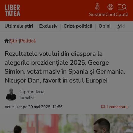
Susține
Cont
Caută
Ultimele știri
Exclusiv
Criză politică
Opinii
Video
|
Ştiri
|
Politică
Rezultatele votului din diaspora la
alegerile prezidențiale 2025. George
Simion, votat masiv în Spania și Germania.
Nicușor Dan, favorit în estul Europei
Ciprian Iana
Jurnalist
Actualizat pe 20 mai 2025, 11:56
1 comentariu