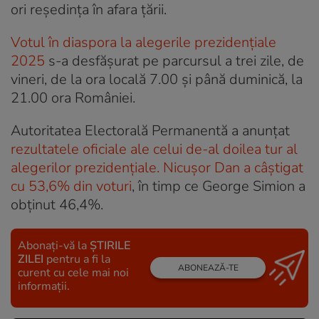
ori reședința în afara țării.
Votul în diaspora la alegerile prezidențiale
2025
s-a desfășurat pe parcursul a trei zile, de
vineri, de la ora locală 7.00 și până duminică, la
21.00 ora României.
Autoritatea Electorală Permanentă a anunțat
rezultatele oficiale ale celui de-al doilea tur al
alegerilor prezidențiale. Nicușor Dan a câștigat
cu 53,6% din voturi
, în timp ce George Simion a
obținut 46,4%.
Abonați-vă la
ȘTIRILE
ZILEI
pentru a fi la
ABONEAZĂ-TE
curent cu cele mai noi
informații.