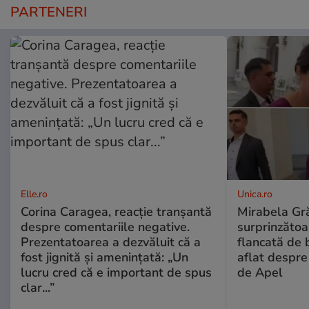
PARTENERI
Elle.ro
Unica.ro
Corina Caragea, reacție tranșantă
Mirabela Gră
despre comentariile negative.
surprinzătoar
Prezentatoarea a dezvăluit că a
flancată de 
fost jignită și amenințată: „Un
aflat despre
lucru cred că e important de spus
de Apel
clar...”