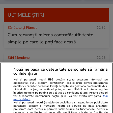
ULTIMELE ȘTIRI
Sănătate și Fitness
12:32
Cum recunoşti mierea contrafăcută: teste
simple pe care le poţi face acasă
Stiri Mondene
12:25
Cum a apărut Shakira la finala Cupei Mondiale
Nouă ne pasă ca datele tale personale să rămână
FIFA 2026. Imaginile cu artista desculță pe
confidențiale
scenă au devenit virale
Noi și partenerii noștri
596
stocăm și/sau accesăm informații pe
dispozitivul dvs., precum identificatorii cookie unici pentru prelucrarea
datelor cu caracter personal. Puteți accepta sau gestiona preferințele dvs.
făcând clic mai jos, respectiv vă puteți opune utilizării unui interes legitim
în orice moment pe pagina cu politica de confidențialitate. Aceste alegeri
Stiri Mondene
12:22
vor fi raportate partenerilor noștri și nu vă vor afecta navigarea.
Mai
multe detalii
Dan Negru, alături de Rică Răducanu la finala
Noi si partenerii nostri (retelele de socializare si agentiile de publicitate
partenere, precum si furnizorii nostri de servicii de date analitice)
Mondialului: „Privindu-l, mi-am amintit de
prelucram date pentru a permite website-ului sa functioneze, pentru a
personaliza continutul si anunturile publicitare afisate in functie de