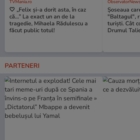
TVMania.ro
ObservatorNews
🤍 „Felix și-a dorit asta, în caz
Șoseaua care
că…” La exact un an de la
"Baltagul", 
tragedie, Mihaela Rădulescu a
turiști. Cât 
făcut public totul!
Drumul Talie
PARTENERI