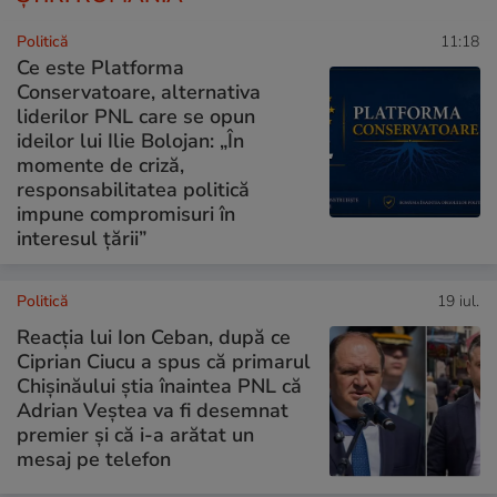
Politică
11:18
Ce este Platforma
Conservatoare, alternativa
liderilor PNL care se opun
ideilor lui Ilie Bolojan: „În
momente de criză,
responsabilitatea politică
impune compromisuri în
interesul țării”
Politică
19 iul.
Reacția lui Ion Ceban, după ce
Ciprian Ciucu a spus că primarul
Chișinăului știa înaintea PNL că
Adrian Veștea va fi desemnat
premier și că i-a arătat un
mesaj pe telefon