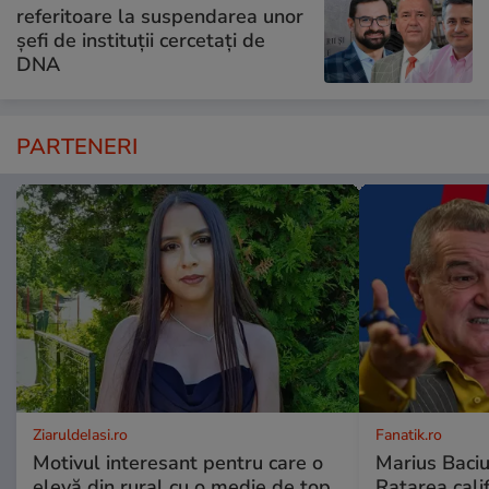
referitoare la suspendarea unor
șefi de instituții cercetați de
DNA
PARTENERI
ZiaruldeIasi.ro
Fanatik.ro
Motivul interesant pentru care o
Marius Baciu
elevă din rural cu o medie de top
Ratarea califi