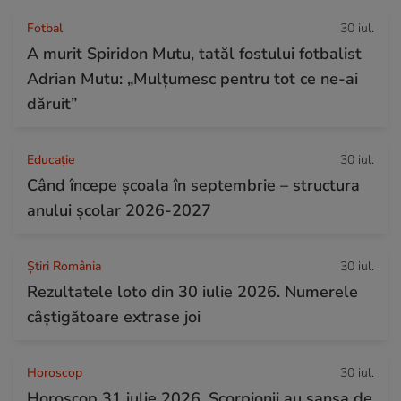
Fotbal
30 iul.
A murit Spiridon Mutu, tatăl fostului fotbalist
Adrian Mutu: „Mulțumesc pentru tot ce ne-ai
dăruit”
Educație
30 iul.
Când începe şcoala în septembrie – structura
anului şcolar 2026-2027
Știri România
30 iul.
Rezultatele loto din 30 iulie 2026. Numerele
câștigătoare extrase joi
Horoscop
30 iul.
Horoscop 31 iulie 2026. Scorpionii au șansa de