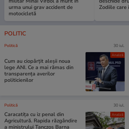
militar Mihai Vîrdol a murit în
deschide dr
urma unui grav accident de
Zodiile care 
motocicletă
POLITIC
Politică
30 iul.
Analiză
Cum au ciopârțit aleșii noua
lege ANI. Ce a mai rămas din
transparența averilor
politicienilor
Politică
30 iul.
Caracatița cu iz penal din
Analiză
Agricultură. Rapida răzgândire
a ministrului Tanczos Barna