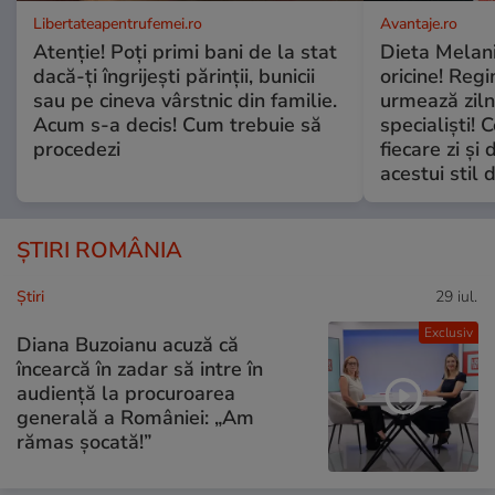
Libertateapentrufemei.ro
Avantaje.ro
Atenție! Poți primi bani de la stat
Dieta Melan
dacă-ți îngrijești părinții, bunicii
oricine! Regi
sau pe cineva vârstnic din familie.
urmează zilni
Acum s-a decis! Cum trebuie să
specialiști! 
procedezi
fiecare zi și 
acestui stil 
ȘTIRI ROMÂNIA
Ştiri
29 iul.
Exclusiv
Diana Buzoianu acuză că
încearcă în zadar să intre în
audiență la procuroarea
generală a României: „Am
rămas șocată!”