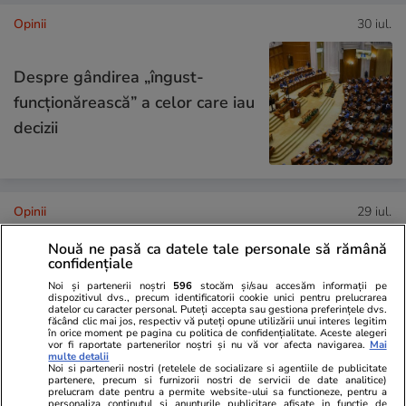
Opinii
30 iul.
Despre gândirea „îngust-
funcționărească” a celor care iau
decizii
Opinii
29 iul.
Nouă ne pasă ca datele tale personale să rămână
confidențiale
Guru C. Georgescu, patima
Noi și partenerii noștri
596
stocăm și/sau accesăm informații pe
lăudăroșeniei, plăcerea de a
dispozitivul dvs., precum identificatorii cookie unici pentru prelucrarea
datelor cu caracter personal. Puteți accepta sau gestiona preferințele dvs.
pălăvrăgi și înnebunirea națiunii
făcând clic mai jos, respectiv vă puteți opune utilizării unui interes legitim
în orice moment pe pagina cu politica de confidențialitate. Aceste alegeri
vor fi raportate partenerilor noștri și nu vă vor afecta navigarea.
Mai
multe detalii
Noi si partenerii nostri (retelele de socializare si agentiile de publicitate
partenere, precum si furnizorii nostri de servicii de date analitice)
prelucram date pentru a permite website-ului sa functioneze, pentru a
Opinii
28 iul.
personaliza continutul si anunturile publicitare afisate in functie de