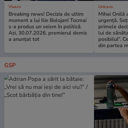
Viva.ro
Unica.ro
Breaking news! Decizia de ultim
Mihai Onilă 
moment a lui Ilie Bolojan! Tocmai
urgență. Soți
s-a produs un seism în politică.
primele decl
Azi, 30.07.2026, premierul demis
lui de sănăta
a anunțat tot
posibilul”. C
din partea m
GSP