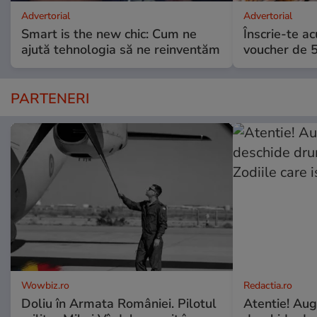
Advertorial
Advertorial
Smart is the new chic: Cum ne
Înscrie-te ac
ajută tehnologia să ne reinventăm
voucher de 5
PARTENERI
Wowbiz.ro
Redactia.ro
Doliu în Armata României. Pilotul
Atentie! Augu