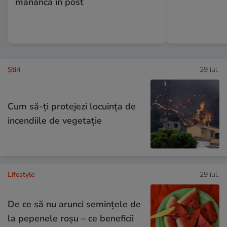
mănâncă în post
Ştiri
29 iul.
Cum să-ți protejezi locuința de
incendiile de vegetație
Lifestyle
29 iul.
De ce să nu arunci semințele de
la pepenele roșu – ce beneficii