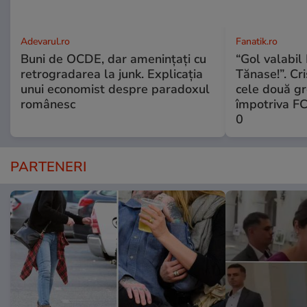
Adevarul.ro
Fanatik.ro
Buni de OCDE, dar amenințați cu
“Gol valabil 
retrogradarea la junk. Explicația
Tănase!”. Cri
unui economist despre paradoxul
cele două gr
românesc
împotriva FC
0
PARTENERI