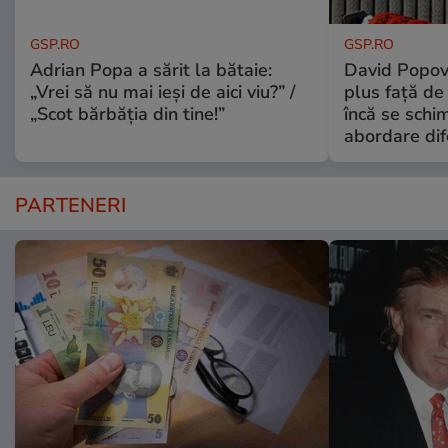
GSP.RO
GSP.RO
Adrian Popa a sărit la bătaie:
David Popovi
„Vrei să nu mai ieși de aici viu?” /
plus față de
„Scot bărbăția din tine!”
încă se schi
abordare dif
PARTENERI