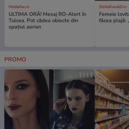
Mediafax.ro
StirileKanalD.ro
ULTIMA ORĂ! Mesaj RO-Alert în
Femeie lovit
Tulcea. Pot cădea obiecte din
făcea plajă: „
spațiul aerian
PROMO