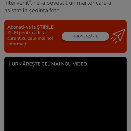
intervenit”, ne-a povestit un martor care a
asistat la şedinţa foto.
Abonați-vă la
ȘTIRILE
ZILEI
pentru a fi la
ABONEAZĂ-TE
curent cu cele mai noi
informații.
URMĂREȘTE CEL MAI NOU VIDEO