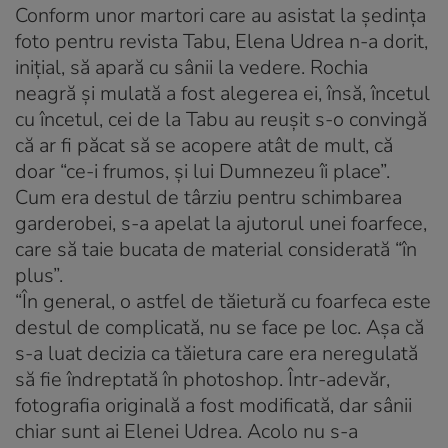
Conform unor martori care au asistat la şedinţa
foto pentru revista Tabu, Elena Udrea n-a dorit,
iniţial, să apară cu sânii la vedere. Rochia
neagră şi mulată a fost alegerea ei, însă, încetul
cu încetul, cei de la Tabu au reuşit s-o convingă
că ar fi păcat să se acopere atât de mult, că
doar “ce-i frumos, şi lui Dumnezeu îi place”.
Cum era destul de târziu pentru schimbarea
garderobei, s-a apelat la ajutorul unei foarfece,
care să taie bucata de material considerată “în
plus”.
“În general, o astfel de tăietură cu foarfeca este
destul de complicată, nu se face pe loc. Aşa că
s-a luat decizia ca tăietura care era neregulată
să fie îndreptată în photoshop. Într-adevăr,
fotografia originală a fost modificată, dar sânii
chiar sunt ai Elenei Udrea. Acolo nu s-a