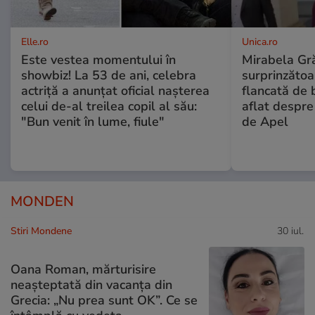
Elle.ro
Unica.ro
Este vestea momentului în
Mirabela Gră
showbiz! La 53 de ani, celebra
surprinzătoar
actriță a anunțat oficial nașterea
flancată de 
celui de-al treilea copil al său:
aflat despre
"Bun venit în lume, fiule"
de Apel
MONDEN
Stiri Mondene
30 iul.
Oana Roman, mărturisire
neașteptată din vacanța din
Grecia: „Nu prea sunt OK”. Ce se