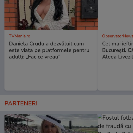
TVMania.ro
ObservatorNews
Daniela Crudu a dezvăluit cum
Cel mai ieft
este viața pe platformele pentru
Bucureşti. C
adulți: „Fac ce vreau”
Aleea Livezil
PARTENERI