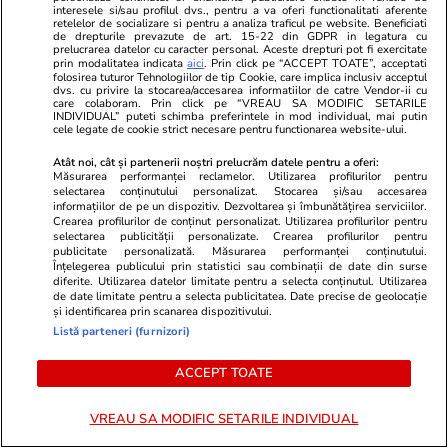
interesele si/sau profilul dvs., pentru a va oferi functionalitati aferente
retelelor de socializare si pentru a analiza traficul pe website. Beneficiati
de drepturile prevazute de art. 15-22 din GDPR in legatura cu
prelucrarea datelor cu caracter personal. Aceste drepturi pot fi exercitate
„România are atâta noroc, încât
prin modalitatea indicata
aici
. Prin click pe “ACCEPT TOATE”, acceptati
folosirea tuturor Tehnologiilor de tip Cookie, care implica inclusiv acceptul
nu-i mai trebuie politicieni”
dvs. cu privire la stocarea/accesarea informatiilor de catre Vendor-ii cu
care colaboram. Prin click pe “VREAU SA MODIFIC SETARILE
INDIVIDUAL” puteti schimba preferintele in mod individual, mai putin
cele legate de cookie strict necesare pentru functionarea website-ului.
Atât noi, cât și partenerii noștri prelucrăm datele pentru a oferi:
Măsurarea performanței reclamelor. Utilizarea profilurilor pentru
selectarea conținutului personalizat. Stocarea și/sau accesarea
Opinii
27 iul.
informațiilor de pe un dispozitiv. Dezvoltarea și îmbunătățirea serviciilor.
Crearea profilurilor de conținut personalizat. Utilizarea profilurilor pentru
selectarea publicității personalizate. Crearea profilurilor pentru
Crize de identitate și clarificări
publicitate personalizată. Măsurarea performanței conținutului.
Înțelegerea publicului prin statistici sau combinații de date din surse
doctrinare. Ce pare să anunțe
diferite. Utilizarea datelor limitate pentru a selecta conținutul. Utilizarea
de date limitate pentru a selecta publicitatea. Date precise de geolocație
dezbaterea din PNL după
și identificarea prin scanarea dispozitivului.
decesul USL
Listă parteneri (furnizori)
ACCEPT TOATE
VREAU SA MODIFIC SETARILE INDIVIDUAL
Libertatea.ro