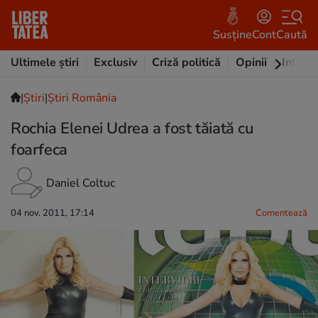
Susține
Cont
Caută
Ultimele știri
Exclusiv
Criză politică
Opinii
Intervi
|
Ştiri
|
Știri România
Rochia Elenei Udrea a fost tăiată cu
foarfeca
Daniel Coltuc
04 nov. 2011, 17:14
Comentează