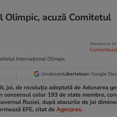
ul Olimpic, acuză Comitetul
Actualizat pe 24
Comenteaz
Urmărește
Libertatea
in Google Dis
it, joi, de rezoluţia adoptată de Adunarea ge
rin consensul celor 193 de state membre, c
guvernul Rusiei, după atacurile de joi dimine
formează EFE, citat de
Agerpres
.