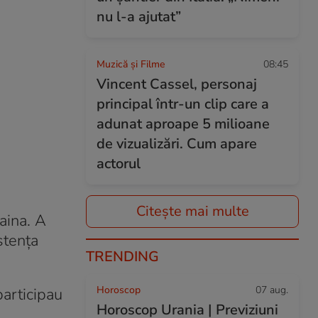
nu l-a ajutat”
Muzică și Filme
08:45
Vincent Cassel, personaj
principal într-un clip care a
adunat aproape 5 milioane
de vizualizări. Cum apare
actorul
Citește mai multe
aina. A
stenţa
TRENDING
Horoscop
07 aug.
participau
Horoscop Urania | Previziuni