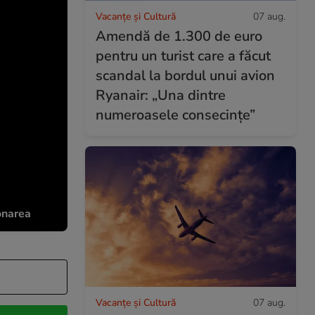
Vacanțe și Cultură
07 aug.
Amendă de 1.300 de euro
pentru un turist care a făcut
scandal la bordul unui avion
Ryanair: „Una dintre
numeroasele consecințe”
onarea
Vacanțe și Cultură
07 aug.