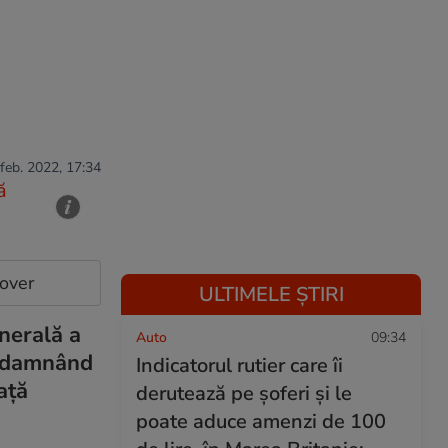
 feb. 2022, 17:34
ă
cover
ULTIMELE ȘTIRI
nerală a
Auto
09:34
ondamnând
Indicatorul rutier care îi
aţă
derutează pe șoferi și le
poate aduce amenzi de 100