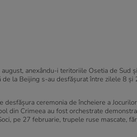
 august, anexându-i teritoriile Osetia de Sud ș
ă de la Beijing s-au desfășurat între zilele 8 și
se desfășura ceremonia de încheiere a Jocurilo
opol din Crimeea au fost orchestrate demonstraț
Soci, pe 27 februarie, trupele ruse mascate, fă