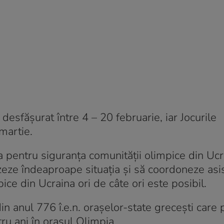
desfăşurat între 4 – 20 februarie, iar Jocurile
martie.
 pentru siguranţa comunităţii olimpice din Ucr
zeze îndeaproape situaţia şi să coordoneze asi
e din Ucraina ori de câte ori este posibil.
din anul 776 î.e.n. orașelor-state grecești care 
ru ani în orașul Olimpia.