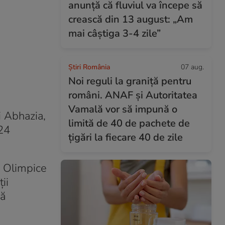
anunță că fluviul va începe să
crească din 13 august: „Am
mai câștiga 3-4 zile”
Știri România
07 aug.
Noi reguli la graniță pentru
români. ANAF și Autoritatea
Vamală vor să impună o
i Abhazia,
limită de 40 de pachete de
 24
țigări la fiecare 40 de zile
r Olimpice
ii
ră