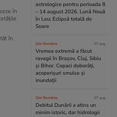
astrologice pentru perioada 8
seze în
– 14 august 2026. Lună Nouă
etățile
în Leu; Eclipsă totală de
Soare
tât în
Știri România
07 aug.
Vremea extremă a făcut
ravagii în Brașov, Cluj, Sibiu
și Bihor. Copaci doborâți,
acoperișuri smulse și
inundații
Știri România
07 aug.
Debitul Dunării a atins un
minim istoric, dar hidrologii