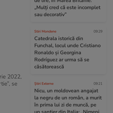
de lire, în Marea Britanie:
„Mulți cred că este incomplet
sau decorativ”
Stiri Mondene
09:29
Catedrala istorică din
Funchal, locul unde Cristiano
Ronaldo și Georgina
Rodríguez ar urma să se
căsătorească
arie 2022,
tie”, se
Știri Externe
09:21
Nicu, un moldovean angajat
la negru de un român, a murit
în prima lui zi de muncă, pe
un șantier din Italia: „Nimeni