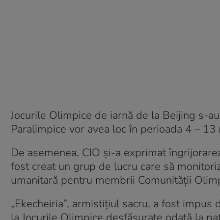
Jocurile Olimpice de iarnă de la Beijing s-au 
Paralimpice vor avea loc în perioada 4 – 13 
De asemenea, CIO și-a exprimat îngrijorarea
fost creat un grup de lucru care să monitori
umanitară pentru membrii Comunităţii Olimpic
„Ekecheiria”, armistițiul sacru, a fost impus 
la Jocurile Olimpice desfășurate odată la pat