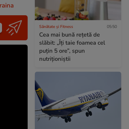
raina
Sănătate și Fitness
05:50
Cea mai bună rețetă de
slăbit: „Îți taie foamea cel
puțin 5 ore”, spun
nutriționiștii