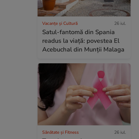
Vacanțe și Cultură
26 iul.
Satul-fantomă din Spania
readus la viață: povestea El
Acebuchal din Munții Malaga
Sănătate și Fitness
26 iul.