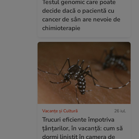
Testul genomic care poate
decide dacă o pacientă cu
cancer de sân are nevoie de
chimioterapie
Vacanțe și Cultură
26 iul.
Trucuri eficiente împotriva
țânțarilor, în vacanță: cum să
dormi liniștit în camera de