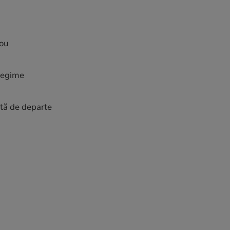
rou
tregime
uită de departe