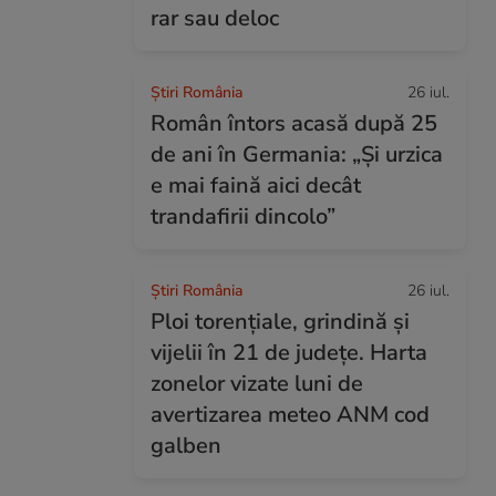
rar sau deloc
Știri România
26 iul.
Român întors acasă după 25
de ani în Germania: „Și urzica
e mai faină aici decât
trandafirii dincolo”
Știri România
26 iul.
Ploi torențiale, grindină și
vijelii în 21 de județe. Harta
zonelor vizate luni de
avertizarea meteo ANM cod
galben