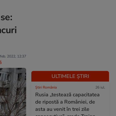
se:
ncuri
 feb. 2022, 12:37
ă
ULTIMELE ȘTIRI
Știri România
26 iul.
Rusia „testează capacitatea
de ripostă a României, de
asta au venit în trei zile