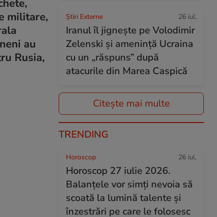
chete,
e militare,
Știri Externe
26 iul.
rala
Iranul îl jignește pe Volodimir
ineni au
Zelenski și amenință Ucraina
tru Rusia,
cu un „răspuns” după
atacurile din Marea Caspică
Citește mai multe
TRENDING
Horoscop
26 iul.
Horoscop 27 iulie 2026.
Balanțele vor simți nevoia să
scoată la lumină talente și
înzestrări pe care le folosesc