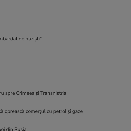
mbardat de naziști”
ru spre Crimeea şi Transnistria
ă oprească comerțul cu petrol și gaze
boi din Rusia