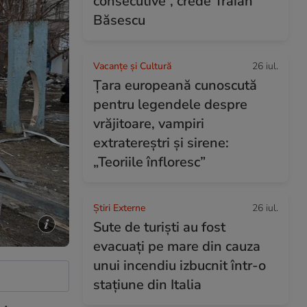
consecutive”, crede Traian
Băsescu
Vacanțe și Cultură
26 iul.
Țara europeană cunoscută
pentru legendele despre
vrăjitoare, vampiri
extratereștri și sirene:
„Teoriile înfloresc”
Știri Externe
26 iul.
Sute de turiști au fost
evacuați pe mare din cauza
unui incendiu izbucnit într-o
stațiune din Italia