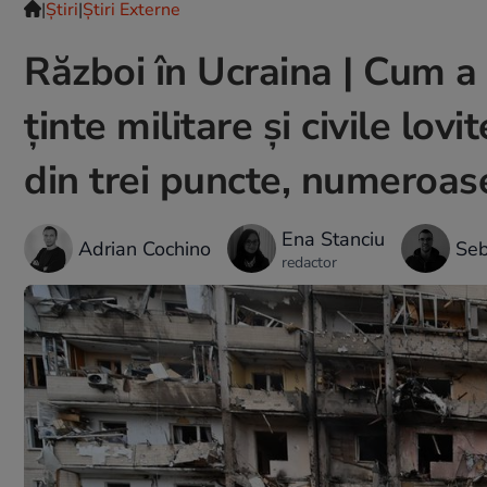
|
Ştiri
|
Știri Externe
Război în Ucraina | Cum a 
ținte militare și civile lov
din trei puncte, numeroas
Ena Stanciu
Adrian Cochino
Seb
redactor