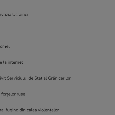
nvazia Ucrainei
”
stomel
 la internet
vit Serviciului de Stat al Grănicerilor
 forțelor ruse
, fugind din calea violențelor