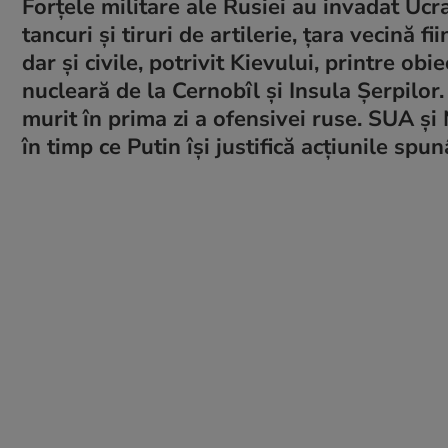
Forțele militare ale Rusiei au invadat Ucra
tancuri și tiruri de artilerie, țara vecină fi
dar și civile, potrivit Kievului, printre obi
nucleară de la Cernobîl și Insula Șerpilor.
murit în prima zi a ofensivei ruse. SUA și
în timp ce Putin își justifică acțiunile sp