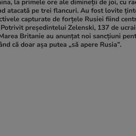
ina, la primele ore ale dimineții de joi, cu ra
ind atacată pe trei flancuri. Au fost lovite țint
ectivele capturate de forțele Rusiei fiind cent
 Potrivit președintelui Zelenski, 137 de ucra
 Marea Britanie au anunțat noi sancțiuni pen
unând că doar așa putea „să apere Rusia”.