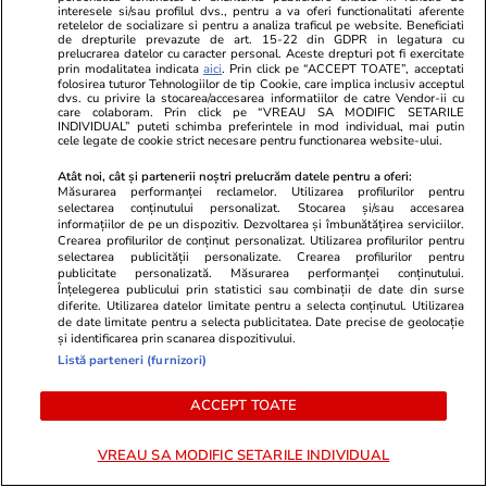
interesele si/sau profilul dvs., pentru a va oferi functionalitati aferente
Lifestyle
17 iul.
retelelor de socializare si pentru a analiza traficul pe website. Beneficiati
de drepturile prevazute de art. 15-22 din GDPR in legatura cu
prelucrarea datelor cu caracter personal. Aceste drepturi pot fi exercitate
prin modalitatea indicata
aici
. Prin click pe “ACCEPT TOATE”, acceptati
folosirea tuturor Tehnologiilor de tip Cookie, care implica inclusiv acceptul
De ce să nu păstrezi cartofii
dvs. cu privire la stocarea/accesarea informatiilor de catre Vendor-ii cu
care colaboram. Prin click pe “VREAU SA MODIFIC SETARILE
lângă ceapă
INDIVIDUAL” puteti schimba preferintele in mod individual, mai putin
cele legate de cookie strict necesare pentru functionarea website-ului.
Atât noi, cât și partenerii noștri prelucrăm datele pentru a oferi:
Măsurarea performanței reclamelor. Utilizarea profilurilor pentru
selectarea conținutului personalizat. Stocarea și/sau accesarea
informațiilor de pe un dispozitiv. Dezvoltarea și îmbunătățirea serviciilor.
Crearea profilurilor de conținut personalizat. Utilizarea profilurilor pentru
Lifestyle
20 iul.
selectarea publicității personalizate. Crearea profilurilor pentru
publicitate personalizată. Măsurarea performanței conținutului.
Înțelegerea publicului prin statistici sau combinații de date din surse
Ce este batch cooking și cum îți
diferite. Utilizarea datelor limitate pentru a selecta conținutul. Utilizarea
de date limitate pentru a selecta publicitatea. Date precise de geolocație
poate simplifica mesele
și identificarea prin scanarea dispozitivului.
Listă parteneri (furnizori)
săptămânale
ACCEPT TOATE
VREAU SA MODIFIC SETARILE INDIVIDUAL
Lifestyle
20 iul.