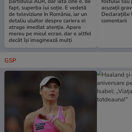
partidului AUR, dar iată cine e, de
fostului său 
fapt, superba lui soție. E vedetă
acuzații grav
de televiziune în România, iar un
Declarațiile 
detaliu uluitor despre cariera ei
comentarii
atrage imediat atenția. Apare
mereu pe micul ecran, dar e altfel
decât își imaginează mulți
GSP