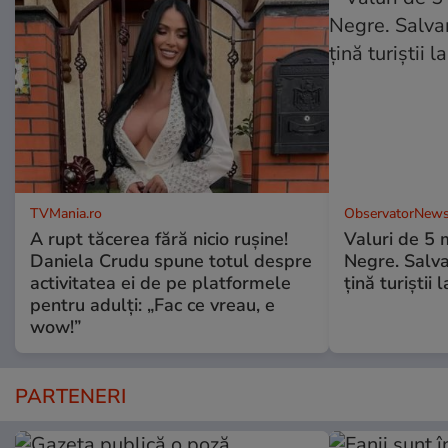
TVMania.ro
ObservatorNews
A rupt tăcerea fără nicio rușine!
Valuri de 5 m
Daniela Crudu spune totul despre
Negre. Salva
activitatea ei de pe platformele
ţină turiştii 
pentru adulți: „Fac ce vreau, e
wow!”
PARTENERI