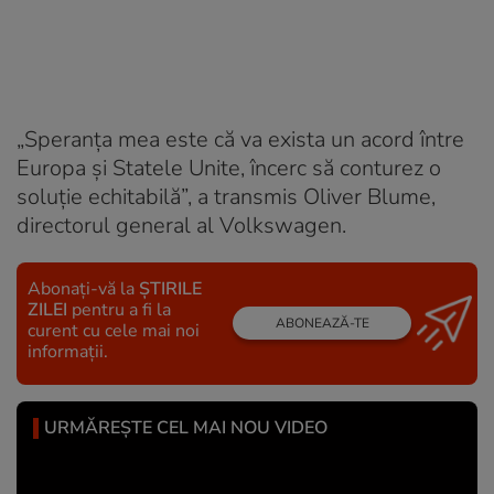
„Speranța mea este că va exista un acord între
Europa și Statele Unite, încerc să conturez o
soluție echitabilă”, a transmis Oliver Blume,
directorul general al Volkswagen.
Abonați-vă la
ȘTIRILE
ZILEI
pentru a fi la
ABONEAZĂ-TE
curent cu cele mai noi
informații.
URMĂREȘTE CEL MAI NOU VIDEO