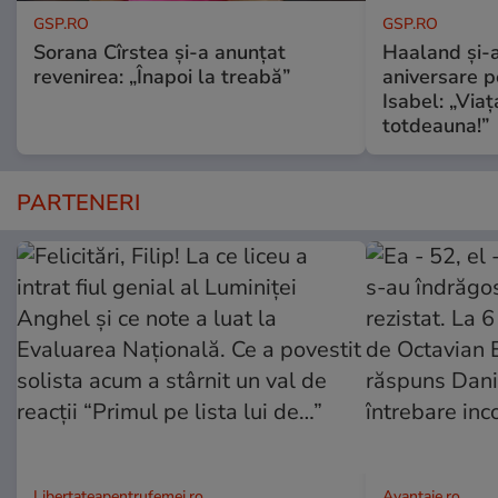
GSP.RO
GSP.RO
Sorana Cîrstea și-a anunțat
Haaland și-a
revenirea: „Înapoi la treabă”
aniversare pe
Isabel: „Via
totdeauna!”
PARTENERI
Libertateapentrufemei.ro
Avantaje.ro