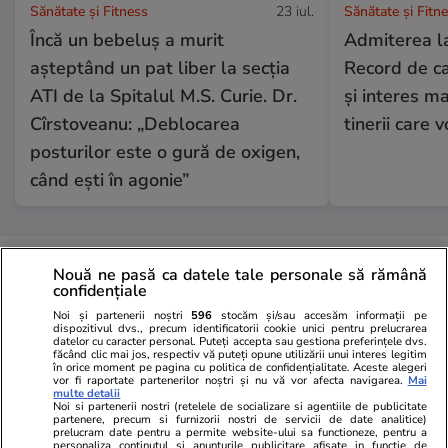
Sănătate și Fitness
23 iul.
Sănătate și Fitn
Încă un bebeluș a murit
Admiterea la
așteptând un pat liber la secția
Record de ca
ATI de la Spitalul M.S. Curie. Dr.
și interes ma
Cîrstoveanu: „Deblocarea
tinerii care 
posturilor este o gură de oxigen,
când ești în agonie”
Lifestyle
18 iul.
Nouă ne pasă ca datele tale personale să rămână
confidențiale
Noi și partenerii noștri
596
stocăm și/sau accesăm informații pe
Semnele deshidratării și cum să
dispozitivul dvs., precum identificatorii cookie unici pentru prelucrarea
datelor cu caracter personal. Puteți accepta sau gestiona preferințele dvs.
o previi
făcând clic mai jos, respectiv vă puteți opune utilizării unui interes legitim
în orice moment pe pagina cu politica de confidențialitate. Aceste alegeri
vor fi raportate partenerilor noștri și nu vă vor afecta navigarea.
Mai
multe detalii
Noi si partenerii nostri (retelele de socializare si agentiile de publicitate
partenere, precum si furnizorii nostri de servicii de date analitice)
prelucram date pentru a permite website-ului sa functioneze, pentru a
personaliza continutul si anunturile publicitare afisate in functie de