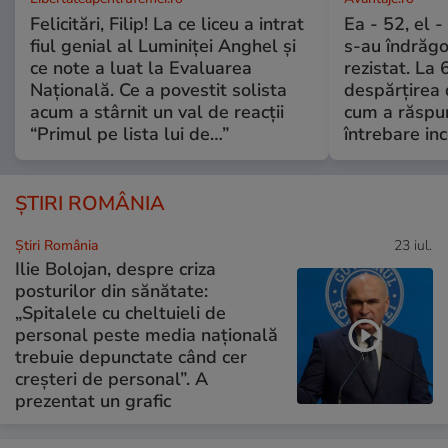
Felicitări, Filip! La ce liceu a intrat
Ea - 52, el 
fiul genial al Luminiței Anghel și
s-au îndrăgos
ce note a luat la Evaluarea
rezistat. La 
Națională. Ce a povestit solista
despărțirea 
acum a stârnit un val de reacții
cum a răspu
“Primul pe lista lui de…”
întrebare i
ȘTIRI ROMÂNIA
Știri România
23 iul.
Ilie Bolojan, despre criza
posturilor din sănătate:
„Spitalele cu cheltuieli de
personal peste media națională
trebuie depunctate când cer
creșteri de personal”. A
prezentat un grafic