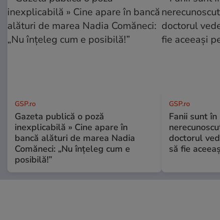
GSP.ro
GSP.ro
Gazeta publică o poză
Fanii sunt în 
inexplicabilă » Cine apare în
nerecunoscut
bancă alături de marea Nadia
doctorul ved
Comăneci: „Nu înțeleg cum e
să fie aceea
posibilă!”