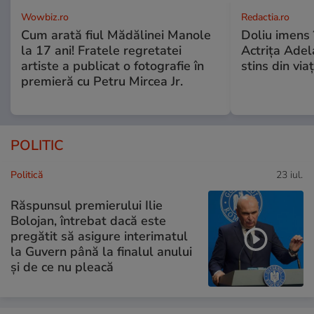
Wowbiz.ro
Redactia.ro
Cum arată fiul Mădălinei Manole
Doliu imens 
la 17 ani! Fratele regretatei
Actrița Adel
artiste a publicat o fotografie în
stins din via
premieră cu Petru Mircea Jr.
POLITIC
Politică
23 iul.
Răspunsul premierului Ilie
Bolojan, întrebat dacă este
pregătit să asigure interimatul
la Guvern până la finalul anului
și de ce nu pleacă