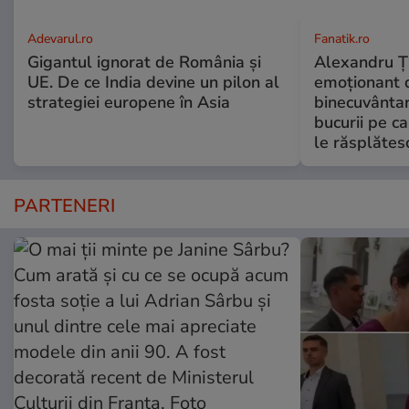
Adevarul.ro
Fanatik.ro
Gigantul ignorat de România și
Alexandru Ți
UE. De ce India devine un pilon al
emoționant 
strategiei europene în Asia
binecuvântar
bucurii pe c
le răsplătes
PARTENERI