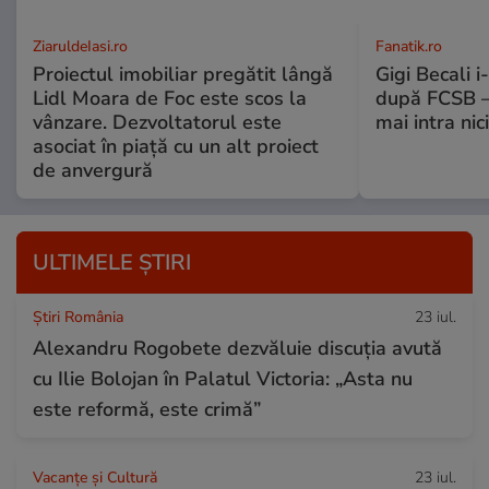
ZiaruldeIasi.ro
Fanatik.ro
Proiectul imobiliar pregătit lângă
Gigi Becali 
Lidl Moara de Foc este scos la
după FCSB –
vânzare. Dezvoltatorul este
mai intra nic
asociat în piață cu un alt proiect
de anvergură
ULTIMELE ȘTIRI
Știri România
23 iul.
Alexandru Rogobete dezvăluie discuția avută
cu Ilie Bolojan în Palatul Victoria: „Asta nu
este reformă, este crimă”
Vacanțe și Cultură
23 iul.