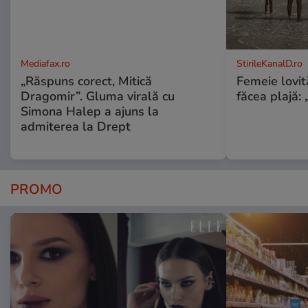
Mediafax.ro
StirileKanalD.ro
„Răspuns corect, Mitică
Femeie lovit
Dragomir”. Gluma virală cu
făcea plajă: „
Simona Halep a ajuns la
admiterea la Drept
PROMO