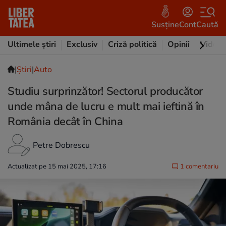
Susține
Cont
Caută
Ultimele știri
Exclusiv
Criză politică
Opinii
Video
|
Ştiri
|
Auto
Studiu surprinzător! Sectorul producător
unde mâna de lucru e mult mai ieftină în
România decât în China
Petre Dobrescu
Actualizat pe 15 mai 2025, 17:16
1 comentariu