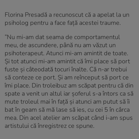
Florina Presadă a recunoscut că a apelat la un
psiholog pentru a face față acestei traume.
”Nu mi-am dat seama de comportamentul
meu, de ascundere, până nu am văzut un
psihoterapeut. Atunci mi-am amintit de toate.
Și tot atunci mi-am amintit că îmi place să port
fuste şi câteodată tocuri înalte. Că n-ar trebui
să conteze ce port. Şi am reînceput să port ce
îmi place. Din troleibuz am scăpat pentru că din
spate a venit un altul iar şoferul s-a întors ca să
mute troleul mai în faţă şi atunci am putut să îi
bat în geam să mă lase să ies, cu cei 5 în cârca
mea. Din acel atelier am scăpat când i-am spus
artistului că înregistrez ce spune.