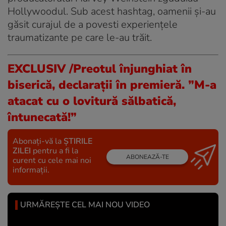
Hollywoodul. Sub acest hashtag, oamenii și-au
găsit curajul de a povesti experiențele
traumatizante pe care le-au trăit.
EXCLUSIV /Preotul înjunghiat în
biserică, declarații în premieră. ”M-a
atacat cu o lovitură sălbatică,
întunecată!”
Abonați-vă la
ȘTIRILE
ZILEI
pentru a fi la
ABONEAZĂ-TE
curent cu cele mai noi
informații.
URMĂREȘTE CEL MAI NOU VIDEO