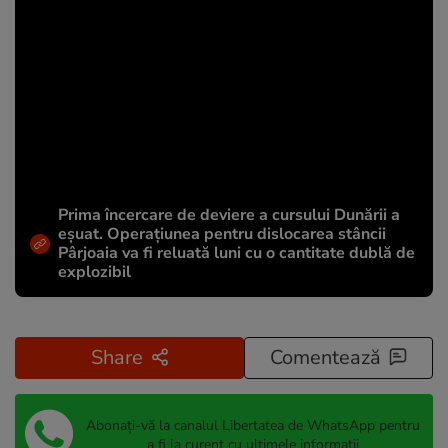
Prima încercare de deviere a cursului Dunării a
eșuat. Operațiunea pentru dislocarea stâncii
Pârjoaia va fi reluată luni cu o cantitate dublă de
explozibil
Share
Comentează
Abonați-vă la canalul Libertatea de WhatsApp pentru
a fi la curent cu ultimele informații