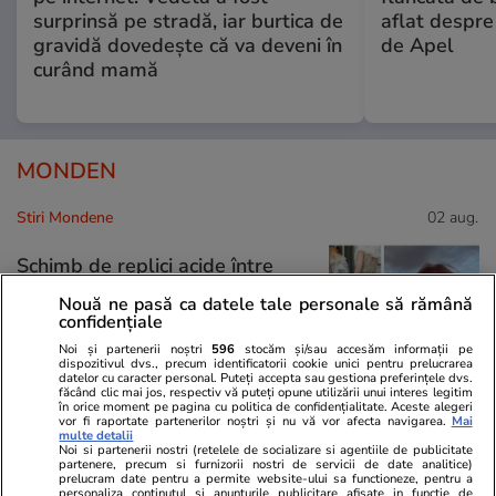
surprinsă pe stradă, iar burtica de
aflat despre
gravidă dovedește că va deveni în
de Apel
curând mamă
MONDEN
Stiri Mondene
02 aug.
Schimb de replici acide între
Cătălin Botezatu și Eli Lăslean.
Nouă ne pasă ca datele tale personale să rămână
Designerul, acuzat că i-a folosit
confidențiale
brandul creatoarei de modă.
Noi și partenerii noștri
596
stocăm și/sau accesăm informații pe
„Este atât de ipocrită”
dispozitivul dvs., precum identificatorii cookie unici pentru prelucrarea
datelor cu caracter personal. Puteți accepta sau gestiona preferințele dvs.
făcând clic mai jos, respectiv vă puteți opune utilizării unui interes legitim
în orice moment pe pagina cu politica de confidențialitate. Aceste alegeri
vor fi raportate partenerilor noștri și nu vă vor afecta navigarea.
Mai
multe detalii
Stiri Mondene
02 aug.
Noi si partenerii nostri (retelele de socializare si agentiile de publicitate
partenere, precum si furnizorii nostri de servicii de date analitice)
prelucram date pentru a permite website-ului sa functioneze, pentru a
Gabriela Oțil a ajuns de urgență
personaliza continutul si anunturile publicitare afisate in functie de