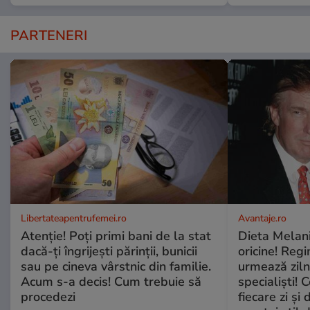
PARTENERI
Libertateapentrufemei.ro
Avantaje.ro
Atenție! Poți primi bani de la stat
Dieta Melan
dacă-ți îngrijești părinții, bunicii
oricine! Regi
sau pe cineva vârstnic din familie.
urmează zilni
Acum s-a decis! Cum trebuie să
specialiști! 
procedezi
fiecare zi și 