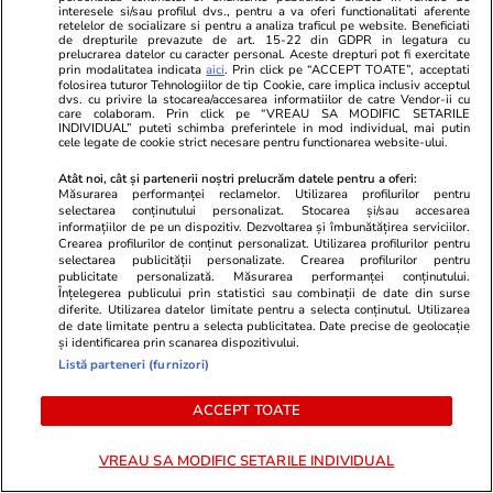
interesele si/sau profilul dvs., pentru a va oferi functionalitati aferente
la spital. Ce a pățit vedeta după
retelelor de socializare si pentru a analiza traficul pe website. Beneficiati
de drepturile prevazute de art. 15-22 din GDPR in legatura cu
o ieșire cu prietenele în oraș.
prelucrarea datelor cu caracter personal. Aceste drepturi pot fi exercitate
„N-am avut niciodată ceva de
prin modalitatea indicata
aici
. Prin click pe “ACCEPT TOATE”, acceptati
folosirea tuturor Tehnologiilor de tip Cookie, care implica inclusiv acceptul
genul ăsta”
dvs. cu privire la stocarea/accesarea informatiilor de catre Vendor-ii cu
care colaboram. Prin click pe “VREAU SA MODIFIC SETARILE
INDIVIDUAL” puteti schimba preferintele in mod individual, mai putin
cele legate de cookie strict necesare pentru functionarea website-ului.
Atât noi, cât și partenerii noștri prelucrăm datele pentru a oferi:
PARTENERI
Măsurarea performanței reclamelor. Utilizarea profilurilor pentru
selectarea conținutului personalizat. Stocarea și/sau accesarea
informațiilor de pe un dispozitiv. Dezvoltarea și îmbunătățirea serviciilor.
Crearea profilurilor de conținut personalizat. Utilizarea profilurilor pentru
selectarea publicității personalizate. Crearea profilurilor pentru
publicitate personalizată. Măsurarea performanței conținutului.
Înțelegerea publicului prin statistici sau combinații de date din surse
diferite. Utilizarea datelor limitate pentru a selecta conținutul. Utilizarea
de date limitate pentru a selecta publicitatea. Date precise de geolocație
și identificarea prin scanarea dispozitivului.
Listă parteneri (furnizori)
ACCEPT TOATE
VREAU SA MODIFIC SETARILE INDIVIDUAL
TVMania.ro
ObservatorNews