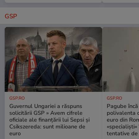
GSP
GSP.RO
GSP.RO
Guvernul Ungariei a răspuns
Pagube încă 
solicitării GSP » Avem cifrele
polivalenta 
oficiale ale finanțării lui Sepsi și
euro din Rom
Csikszereda: sunt milioane de
«specialiști»
euro
tentative de 