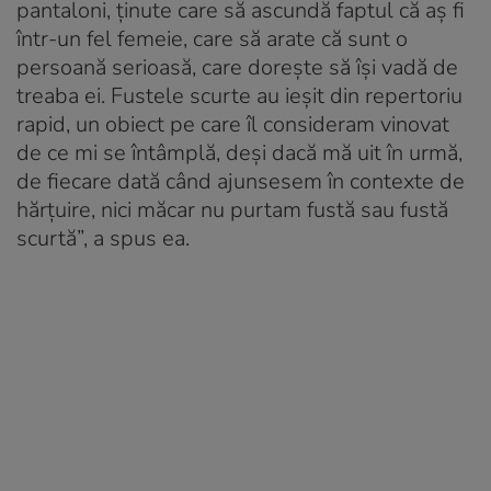
pantaloni, ţinute care să ascundă faptul că aş fi
într-un fel femeie, care să arate că sunt o
persoană serioasă, care doreşte să îşi vadă de
treaba ei. Fustele scurte au ieşit din repertoriu
rapid, un obiect pe care îl consideram vinovat
de ce mi se întâmplă, deşi dacă mă uit în urmă,
de fiecare dată când ajunsesem în contexte de
hărţuire, nici măcar nu purtam fustă sau fustă
scurtă”, a spus ea.