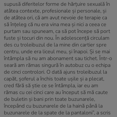
supusă diferitelor forme de hărţuire sexuală în
atâtea contexte, profesionale şi personale, și
de atâtea ori, că am avut nevoie de terapie ca
să înţeleg că nu era vina mea şi nici a ceea ce
purtam sau spuneam, ca să pot începe să port
fuste şi tocuri din nou. În adolescenţă circulam
des cu troleibuzul de la mine din cartier spre
centru, unde era liceul meu, şi înapoi. Şi se mai
întâmpla să nu am abonament sau tichet. Într-o
seară am rămas singură în autobuz cu o echipa
de cinci controlori. O dată ajuns troleibuzul la
capăt, şoferul a închis toate uşile şi a plecat,
cred fără să ştie ce se întâmpla, iar eu am
rămas cu cei cinci care au început să mă caute
de buletin şi bani prin toate buzunarele,
începând cu buzunarele de la haină până la
buzunarele de la spate de la pantaloni”, a scris