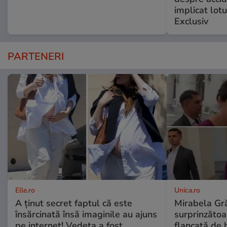
implicat lotu
Exclusiv
PARTENERI
Elle.ro
Unica.ro
A ținut secret faptul că este
Mirabela Gră
însărcinată însă imaginile au ajuns
surprinzătoar
pe internet! Vedeta a fost
flancată de 