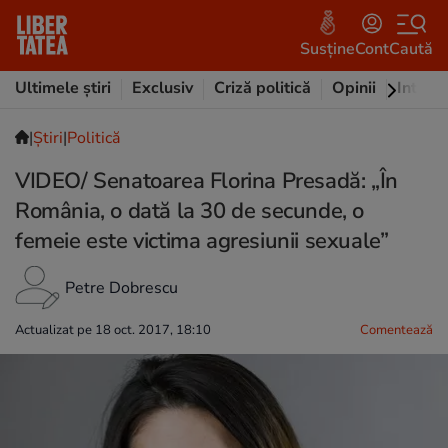
Susține
Cont
Caută
Ultimele știri
Exclusiv
Criză politică
Opinii
Intervi
|
Ştiri
|
Politică
VIDEO/ Senatoarea Florina Presadă: „În
România, o dată la 30 de secunde, o
femeie este victima agresiunii sexuale”
Petre Dobrescu
Actualizat pe 18 oct. 2017, 18:10
Comentează