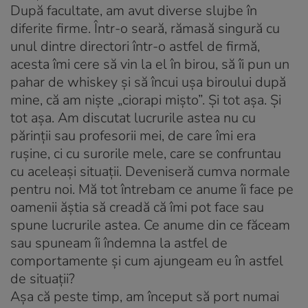
După facultate, am avut diverse slujbe în
diferite firme. Într-o seară, rămasă singură cu
unul dintre directori într-o astfel de firmă,
acesta îmi cere să vin la el în birou, să îi pun un
pahar de whiskey şi să încui uşa biroului după
mine, că am nişte „ciorapi mişto”. Şi tot aşa. Şi
tot aşa. Am discutat lucrurile astea nu cu
părinţii sau profesorii mei, de care îmi era
ruşine, ci cu surorile mele, care se confruntau
cu aceleaşi situaţii. Deveniseră cumva normale
pentru noi. Mă tot întrebam ce anume îi face pe
oamenii ăştia să creadă că îmi pot face sau
spune lucrurile astea. Ce anume din ce făceam
sau spuneam îi îndemna la astfel de
comportamente şi cum ajungeam eu în astfel
de situaţii?
Aşa că peste timp, am început să port numai