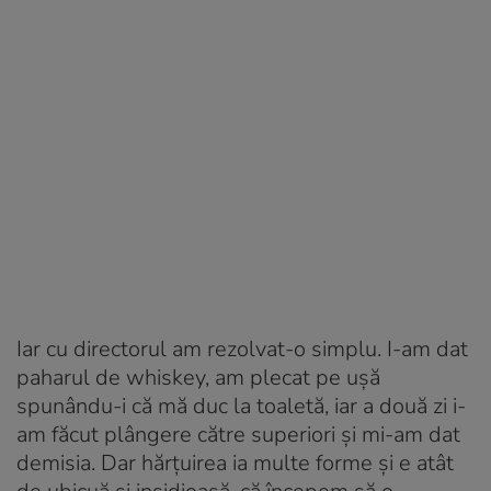
Iar cu directorul am rezolvat-o simplu. I-am dat
paharul de whiskey, am plecat pe uşă
spunându-i că mă duc la toaletă, iar a două zi i-
am făcut plângere către superiori şi mi-am dat
demisia. Dar hărţuirea ia multe forme şi e atât