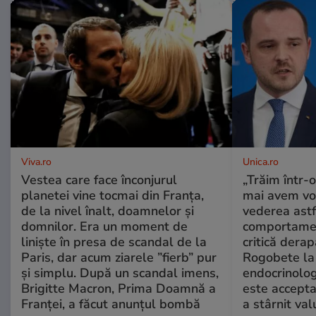
Viva.ro
Unica.ro
Vestea care face înconjurul
„Trăim într-
planetei vine tocmai din Franța,
mai avem vo
de la nivel înalt, doamnelor și
vederea astf
domnilor. Era un moment de
comportamen
liniște în presa de scandal de la
critică derap
Paris, dar acum ziarele ”fierb” pur
Rogobete la
și simplu. După un scandal imens,
endocrinolog
Brigitte Macron, Prima Doamnă a
este accepta
Franței, a făcut anunțul bombă
a stârnit valu