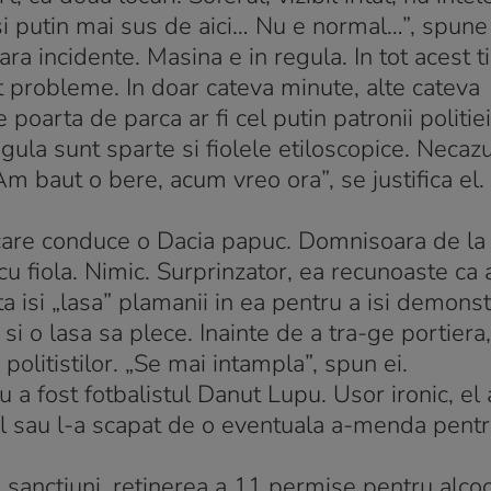
f si putin mai sus de aici… Nu e normal…”, spune
ara incidente. Masina e in regula. In tot acest t
nt probleme. In doar cateva minute, alte cateva
poarta de parca ar fi cel putin patronii politie
egula sunt sparte si fiolele etiloscopice. Necaz
„Am baut o bere, acum vreo ora”, se justifica el
 care conduce o Dacia papuc. Domnisoara de la
 cu fiola. Nimic. Surprinzator, ea recunoaste ca 
ta isi „lasa” plamanii in ea pentru a isi demons
si o lasa sa plece. Inainte de a tra-ge portiera
olitistilor. „Se mai intampla”, spun ei.
u a fost fotbalistul Danut Lupu. Usor ironic, el 
iul sau l-a scapat de o eventuala a-menda pent
 sanctiuni, retinerea a 11 permise pentru alcoo