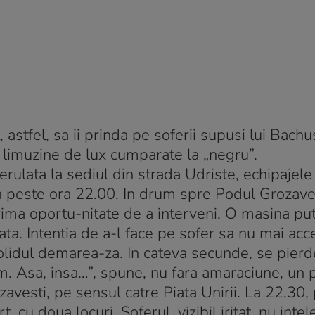
t, astfel, sa ii prinda pe soferii supusi lui Bach
 limuzine de lux cumparate la „negru”.
erulata la sediul din strada Udriste, echipajele
in peste ora 22.00. In drum spre Podul Grozave
rima oportu-nitate de a interveni. O masina put
ta. Intentia de a-l face pe sofer sa nu mai acc
olidul demarea-za. In cateva secunde, se pierd
am. Asa, insa…”, spune, nu fara amaraciune, un po
avesti, pe sensul catre Piata Unirii. La 22.30,
cu doua locuri. Soferul, vizibil iritat, nu inte