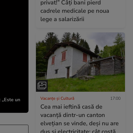
privat!” Câți bani pierd
cadrele medicale pe noua
lege a salarizării
Vacanțe și Cultură
17:00
: „Este un
Cea mai ieftină casă de
vacanță dintr-un canton
elvețian se vinde, deși nu are
duș și electricitate: cât costă