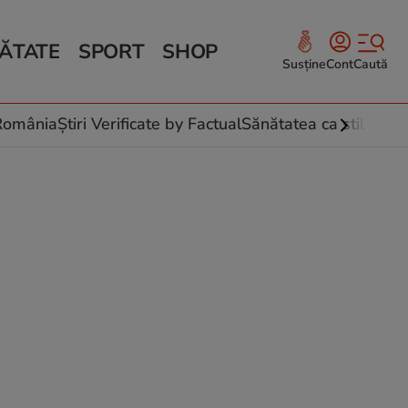
ĂTATE
SPORT
SHOP
Susține
Cont
Caută
Sănătate și Fitness
ce
 culinare
-România
Știri Verificate by Factual
Sănătatea ca stil de vi
 și legume
rea plantelor