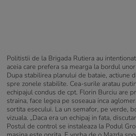
Politistii de la Brigada Rutiera au intentiona
aceia care prefera sa mearga la bordul unor
Dupa stabilirea planului de bataie, actiune d
spre zonele stabilite. Cea-surile aratau put
echipajul condus de cpt. Florin Burciu are p
straina, face legea pe soseaua inca aglomera
sortita esecului. La un semafor, pe verde, b
vizuala. „Daca era un echipaj in fata, discut
Postul de control se instaleaza la Podul Groz
masina este oprita. E vorba de o Mazda sport, 