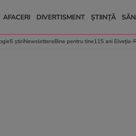
AFACERI
DIVERTISMENT
ȘTIINȚĂ
SĂN
Bani și Afaceri
Monden
Știri Știință
Știri 
Auto
Horoscop
Schimbări climati
Relații
Locuri de muncă
Muzică și Filme
Rețete
ogie
5 știri
Newslettere
Bine pentru tine
115 ani Elveția
Imobiliare.ro
Vacanțe și Cultură
Fructe
eJobs.ro
Îngriji