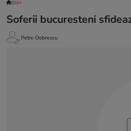
|
Ştiri
Soferii bucuresteni sfideaza
Petre Dobrescu