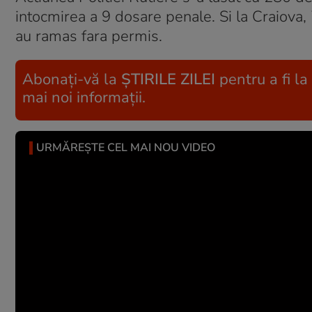
intocmirea a 9 dosare penale. Si la Craiova, 70
au ramas fara permis.
Abonați-vă la
ȘTIRILE ZILEI
pentru a fi la
mai noi informații.
URMĂREȘTE CEL MAI NOU VIDEO