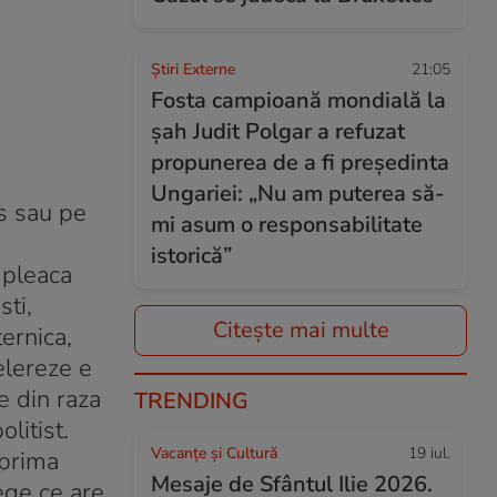
Știri Externe
21:05
Fosta campioană mondială la
șah Judit Polgar a refuzat
propunerea de a fi președinta
Ungariei: „Nu am puterea să-
us sau pe
mi asum o responsabilitate
istorică”
 pleaca
sti,
Citește mai multe
ernica,
elereze e
e din raza
TRENDING
litist.
Vacanțe și Cultură
19 iul.
 prima
Mesaje de Sfântul Ilie 2026.
lege ce are