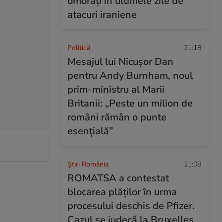
omorâți în ultimele zile de
atacuri iraniene
Politică
21:18
Mesajul lui Nicușor Dan
pentru Andy Burnham, noul
prim-ministru al Marii
Britanii: „Peste un milion de
români rămân o punte
esențială”
Știri România
21:08
ROMATSA a contestat
blocarea plăţilor în urma
procesului deschis de Pfizer.
Cazul se judecă la Bruxelles