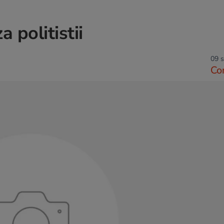
 politistii
09 s
Co