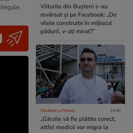
Viiturile din Bușteni s-au
ilegale,
revărsat și pe Facebook: „De
vilele construite în mijlocul
pădurii, v-ați mirat?”
Sănătate și Fitness
19:46
„Gărzile să fie plătite corect,
altfel medicii vor migra la