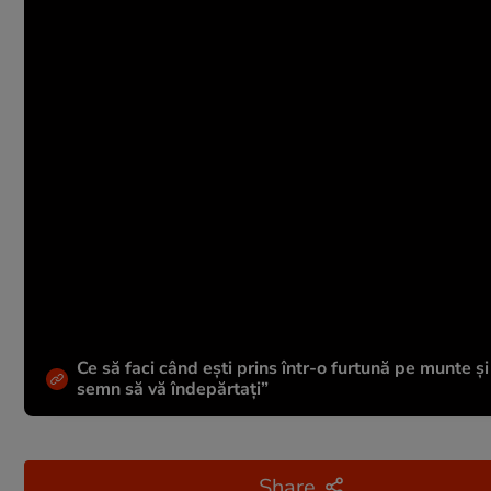
Ce să faci când ești prins într-o furtună pe munte ș
semn să vă îndepărtați”
Share