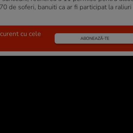
 de soferi, banuiti ca ar fi participat la raliuri 
 curent cu cele
ABONEAZĂ-TE