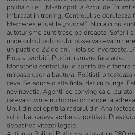
politia cu el. „M-ati oprit la Arcul de Trium
imbracat in trening. Controlul se deruleaza f
Mercedes e luat la „puricat”. Nici aici nu su
autoturisme sunt trase pe dreapta. Soferii se 
unde ochiul politistului observa ceva in ner
un pusti de 22 de ani. Fiola se inverzeste. 
Fiola a „vorbit”. Pustiul ramane fara acte.
Monotonia controlului e sparta de o tanara
miroase usor a bautura. Politistii o testeaza
ceva. Se aduce o alta fiola, dar cu punga. Fa
nevinovatia. Agentii se conving ca e „curata” 
cateva cuvinte nu tocmai ortodoxe la adresa p
Unul din cei opriti la radarul din Ana Ipatesc
schimbat cateva vorbe cu politistii. Prestig
depasirea vitezei legale.
Actiunea Politiei Rutiere s-a lasat cu 280 de