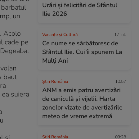
Urări și felicitări de Sfântul
 barbatul
Ilie 2026
imp, un
i. Acolo
Vacanțe și Cultură
17 iul.
ul cade pe
Ce nume se sărbătoresc de
. Degeaba.
Sfântul Ilie. Cui îi spunem La
Mulți Ani
 volan
a baut
Știri România
10:57
tra
ANM a emis patru avertizări
, ea suiera
de caniculă și vijelii. Harta
zonelor vizate de avertizările
a
meteo de vreme extremă
ru
l si
Știri România
09:28