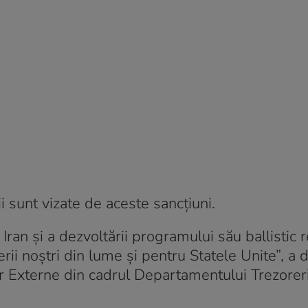
 sunt vizate de aceste sancțiuni.
Iran şi a dezvoltării programului său ballistic 
ii noştri din lume şi pentru Statele Unite”, a d
or Externe din cadrul Departamentului Trezoreri