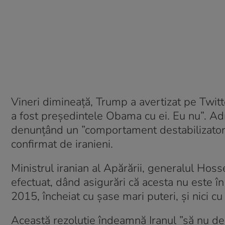
Vineri dimineaţă, Trump a avertizat pe Twitte
a fost preşedintele Obama cu ei. Eu nu”. Ad
denunţând un ”comportament destabilizator” i
confirmat de iranieni.
Ministrul iranian al Apărării, generalul Hos
efectuat, dând asigurări că acesta nu este în
2015, încheiat cu şase mari puteri, şi nici 
Această rezoluţie îndeamnă Iranul ”să nu des