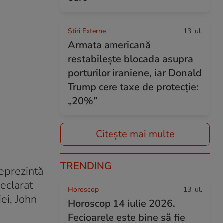
Știri Externe
13 iul.
Armata americană
restabilește blocada asupra
porturilor iraniene, iar Donald
Trump cere taxe de protecție:
„20%”
Citește mai multe
TRENDING
reprezintă
eclarat
Horoscop
13 iul.
ei, John
Horoscop 14 iulie 2026.
Fecioarele este bine să fie