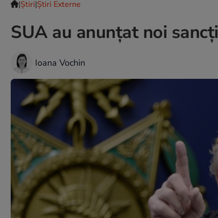
|
Ştiri
|
Știri Externe
SUA au anunțat noi sancți
Ioana Vochin