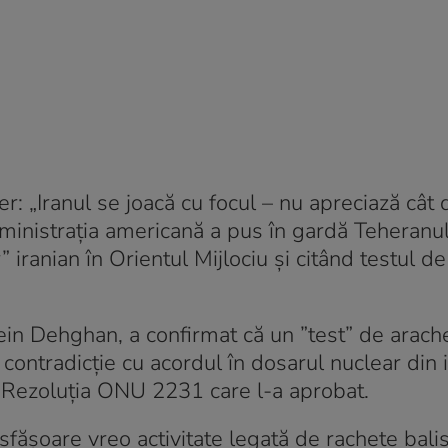
r: „Iranul se joacă cu focul – nu apreciază cât 
ministraţia americană a pus în gardă Teheranul
ranian în Orientul Mijlociu şi citând testul de
sein Dehghan, a confirmat că un ”test” de arache
 contradicţie cu acordul în dosarul nuclear din i
cu Rezoluţia ONU 2231 care l-a aprobat.
făşoare vreo activitate legată de rachete balis