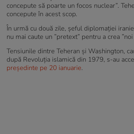
concepute să poarte un focos nuclear”. Tehe
concepute în acest scop.
În urmă cu două zile, şeful diplomaţiei ira
nu mai caute un ”pretext” pentru a crea ”noi 
Tensiunile dintre Teheran şi Washington, car
după Revoluţia islamică din 1979, s-au acc
preşedinte pe 20 ianuarie
.