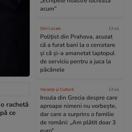
„Echipele noastre lucrează
acum”
Știri Locale
13 iul.
Polițist din Prahova, acuzat
că a furat bani la o cercetare
și că și-a amanetat laptopul
de serviciu pentru a juca la
păcănele
Vacanțe și Cultură
13 iul.
Insula din Grecia despre care
 o rachetă
aproape nimeni nu vorbește,
upă ce
dar care a surprins o familie
de români: „Am plătit doar 3
euro”