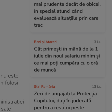
mai prudente decât de obicei,
în special atunci când
evaluează situațiile prin care
trec
Bani și Afaceri
13 iul.
Cât primești în mână de la 1
iulie din noul salariu minim și
ce mai poți cumpăra cu o oră
de muncă
 nu este
m folosi
Știri România
13 iul.
Zeci de angajați la Protecția
Copilului, dați în judecată
inistraţiei
pentru a restitui peste
 sale