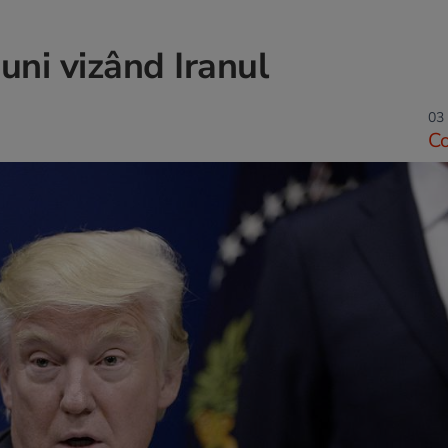
uni vizând Iranul
03 
C