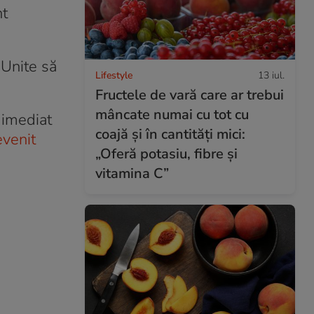
nt
 Unite să
Lifestyle
13 iul.
Fructele de vară care ar trebui
mâncate numai cu tot cu
 imediat
coajă și în cantități mici:
venit
„Oferă potasiu, fibre și
vitamina C”