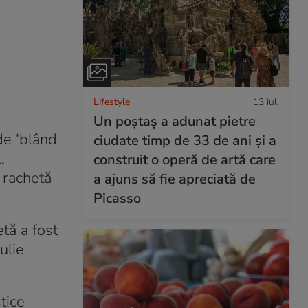
Lifestyle
13 iul.
Un poștaș a adunat pietre
de ‘blând
ciudate timp de 33 de ani și a
,
construit o operă de artă care
 rachetă
a ajuns să fie apreciată de
Picasso
tă a fost
ulie
tice