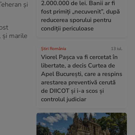
2.000.000 de lei. Banii ar fi
Teheran şi
fost primiți „necuvenit”, după
reducerea sporului pentru
ost
condiții periculoase
 şi marile
Știri România
13 iul.
Viorel Pașca va fi cercetat în
libertate, a decis Curtea de
Apel București, care a respins
arestarea preventivă cerută
de DIICOT și i-a scos și
controlul judiciar