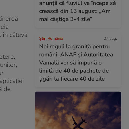
anunță că fluviul va începe să
crească din 13 august: „Am
ținerea
mai câștiga 3-4 zile”
reia
t în câteva
Știri România
07 aug.
Noi reguli la graniță pentru
români. ANAF și Autoritatea
ptere,
Vamală vor să impună o
unilor,
limită de 40 de pachete de
ar
țigări la fiecare 40 de zile
plicației
ă de