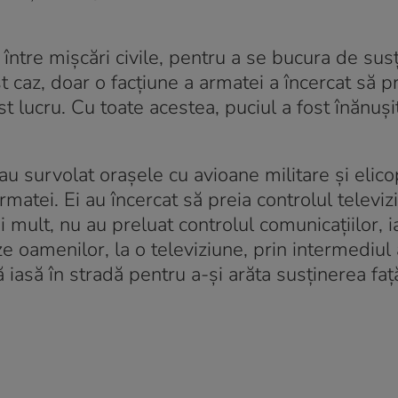
 între mișcări civile, pentru a se bucura de sus
st caz, doar o facțiune a armatei a încercat să p
st lucru. Cu toate acestea, puciul a fost înănuși
 au survolat orașele cu avioane militare și elico
matei. Ei au încercat să preia controlul televizi
 mult, nu au preluat controlul comunicațiilor, i
 oamenilor, la o televiziune, prin intermediul a
 iasă în stradă pentru a-și arăta susținerea faț