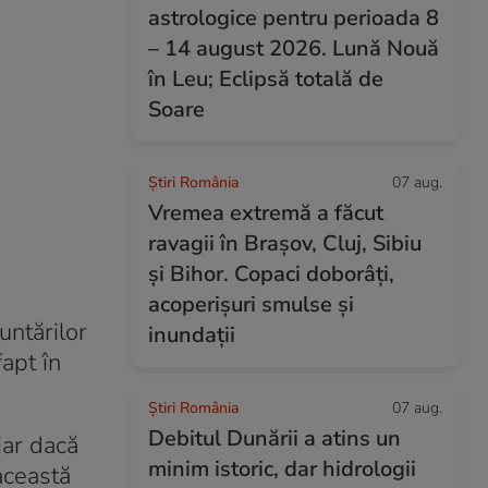
astrologice pentru perioada 8
– 14 august 2026. Lună Nouă
în Leu; Eclipsă totală de
Soare
Știri România
07 aug.
Vremea extremă a făcut
ravagii în Brașov, Cluj, Sibiu
și Bihor. Copaci doborâți,
acoperișuri smulse și
untărilor
inundații
fapt în
Știri România
07 aug.
Debitul Dunării a atins un
iar dacă
minim istoric, dar hidrologii
această