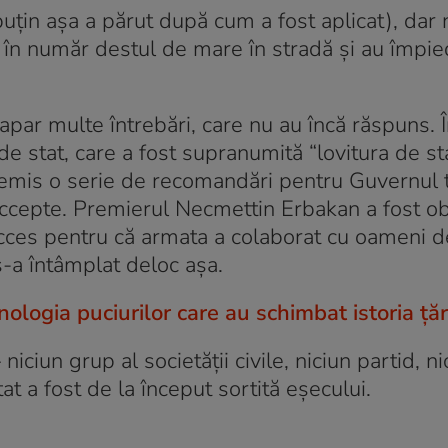
puțin așa a părut după cum a fost aplicat), dar 
t în număr destul de mare în stradă și au împie
 apar multe întrebări, care nu au încă răspuns. 
de stat, care a fost supranumită “lovitura de st
 emis o serie de recomandări pentru Guvernul t
accepte. Premierul Necmettin Erbakan a fost ob
ces pentru că armata a colaborat cu oameni de
 s-a întâmplat deloc așa.
nologia puciurilor care au schimbat istoria țăr
 niciun grup al societății civile, niciun partid, ni
at a fost de la început sortită eșecului.