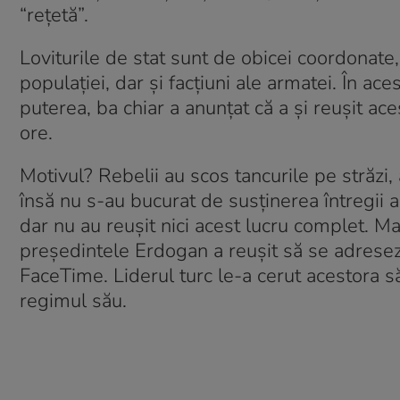
“rețetă”.
Loviturile de stat sunt de obicei coordonate,
populației, dar și facțiuni ale armatei. În ace
puterea, ba chiar a anunțat că a și reușit ace
ore.
Motivul? Rebelii au scos tancurile pe străzi,
însă nu s-au bucurat de susținerea întregii ar
dar nu au reușit nici acest lucru complet. Mai
președintele Erdogan a reușit să se adreseze
FaceTime. Liderul turc le-a cerut acestora să
regimul său.