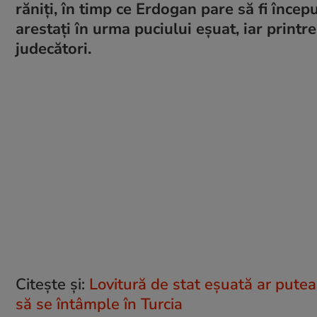
răniți, în timp ce Erdogan pare să fi încep
arestați în urma puciului eșuat, iar printre
judecători.
Citește și:
Lovitură de stat eșuată ar pute
să se întâmple în Turcia