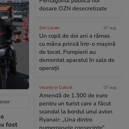
Pentagonul publică noi
dosare OZN desecretizate
Știri Locale
07 aug.
Un copil de doi ani a rămas
cu mâna prinsă într-o mașină
de tocat. Pompierii au
demontat aparatul în sala de
operații
Vacanțe și Cultură
07 aug.
Amendă de 1.300 de euro
cover
pentru un turist care a făcut
scandal la bordul unui avion
re
Ryanair: „Una dintre
u fost
numeroasele consecințe”