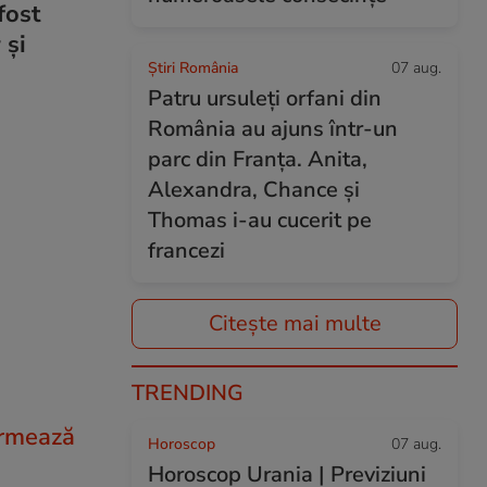
fost
 și
Știri România
07 aug.
Patru ursuleți orfani din
România au ajuns într-un
parc din Franța. Anita,
Alexandra, Chance și
Thomas i-au cucerit pe
francezi
Citește mai multe
TRENDING
urmează
Horoscop
07 aug.
Horoscop Urania | Previziuni