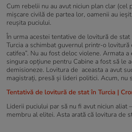
Cum rebelii nu au avut niciun plan clar (cel 
mișcare civilă de partea lor, oamenii au ieși
reușita puciului.
În urma acestei tentative de lovitură de stat
Turcia a schimbat guvernul printr-o lovitură 
catifea”. Nu au fost deloc violene. Armata a
singura opțiune pentru Cabine a fost să le 
demisioneze. Lovitura de aceasta a avut suc
magistraţi, presă şi lideri politici. Acum, nu
Tentativă de lovitură de stat în Turcia | Cro
Liderii puciului par să nu fi avut niciun aliat –
membru al elitei. Asta arată că lovitura de st