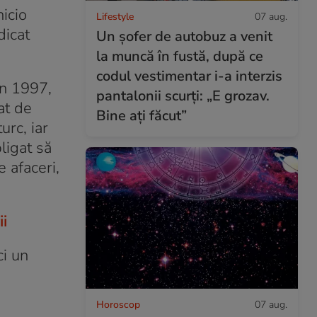
nicio
Lifestyle
07 aug.
dicat
Un șofer de autobuz a venit
la muncă în fustă, după ce
codul vestimentar i-a interzis
În 1997,
pantalonii scurți: „E grozav.
at de
Bine ați făcut”
urc, iar
ligat să
 afaceri,
ii
ci un
Horoscop
07 aug.