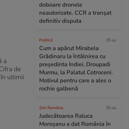
doboare dronele
neautorizate. CCR a tranșat
definitiv disputa
Politică
25 iul.
Cum a apărut Mirabela
Grădinaru la întâlnirea cu
ă a
președinta Indiei, Droupadi
Cifra de
Murmu, la Palatul Cotroceni.
în ultimii
Motivul pentru care a ales o
rochie galbenă
Știri România
25 iul.
Judecătoarea Raluca
Moroșanu a dat România în