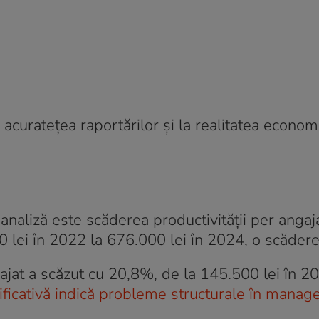
a acuratețea raportărilor și la realitatea econom
analiză este scăderea productivității per angaja
0 lei în 2022 la 676.000 lei în 2024, o scăder
gajat a scăzut cu 20,8%, de la 145.500 lei în 2
ficativă indică probleme structurale în manag