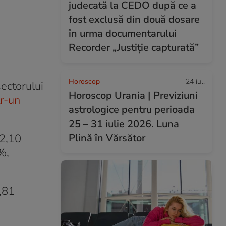
judecată la CEDO după ce a
fost exclusă din două dosare
în urma documentarului
Recorder „Justiție capturată”
Horoscop
24 iul.
ectorului
Horoscop Urania | Previziuni
tr-un
astrologice pentru perioada
25 – 31 iulie 2026. Luna
82,10
Plină în Vărsător
%,
1,81