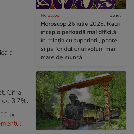
Horoscop
25 iul.
Horoscop 26 iulie 2026. Racii
încep o perioadă mai dificilă
în relația cu superiorii, poate
și pe fondul unui volum mai
ică a
mare de muncă
t. Cifra
e de 3,7%.
022 la
ementul