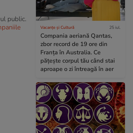
ul public.
mpaniile
Vacanțe și Cultură
25 iul.
Compania aeriană Qantas,
zbor record de 19 ore din
Franța în Australia. Ce
pățește corpul tău când stai
aproape o zi întreagă în aer