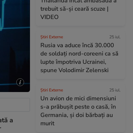
Thailanda încât ambasada a
trebuit să-și ceară scuze |
VIDEO
Știri Externe
25 iul.
Rusia va aduce încă 30.000
de soldaţi nord-coreeni ca să
lupte împotriva Ucrainei,
spune Volodimir Zelenski
Știri Externe
25 iul.
Un avion de mici dimensiuni
s-a prăbușit peste o casă, în
Germania, și doi bărbați au
ată a
murit
r