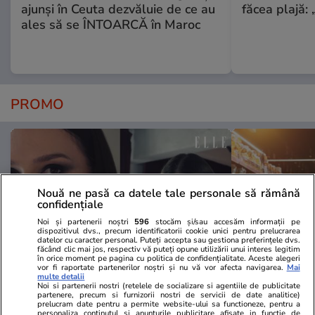
ajunși în Ceuta dezvăluie de ce au
făcea plajă: „
ales să se ÎNTOARCĂ în Maroc
PROMO
Nouă ne pasă ca datele tale personale să rămână
confidențiale
Noi și partenerii noștri
596
stocăm și/sau accesăm informații pe
dispozitivul dvs., precum identificatorii cookie unici pentru prelucrarea
datelor cu caracter personal. Puteți accepta sau gestiona preferințele dvs.
făcând clic mai jos, respectiv vă puteți opune utilizării unui interes legitim
în orice moment pe pagina cu politica de confidențialitate. Aceste alegeri
vor fi raportate partenerilor noștri și nu vă vor afecta navigarea.
Mai
multe detalii
Noi si partenerii nostri (retelele de socializare si agentiile de publicitate
Advertorial
Advertorial
partenere, precum si furnizorii nostri de servicii de date analitice)
prelucram date pentru a permite website-ului sa functioneze, pentru a
Smart is the new chic: Cum ne
Înscrie-te ac
personaliza continutul si anunturile publicitare afisate in functie de