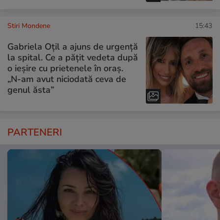
Stiri Mondene
15:43
Gabriela Oțil a ajuns de urgență
la spital. Ce a pățit vedeta după
o ieșire cu prietenele în oraș.
„N-am avut niciodată ceva de
genul ăsta”
PARTENERI