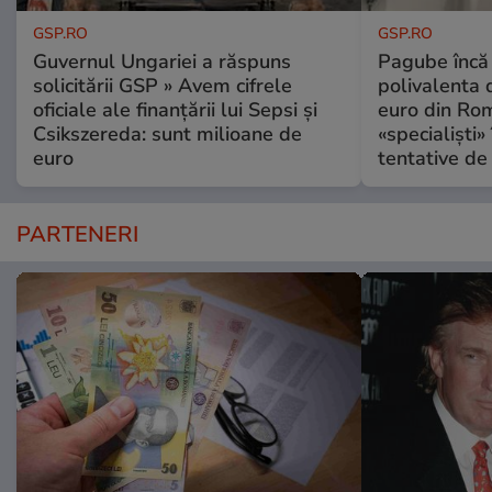
GSP.RO
GSP.RO
Guvernul Ungariei a răspuns
Pagube încă 
solicitării GSP » Avem cifrele
polivalenta 
oficiale ale finanțării lui Sepsi și
euro din Rom
Csikszereda: sunt milioane de
«specialiști»
euro
tentative de 
PARTENERI