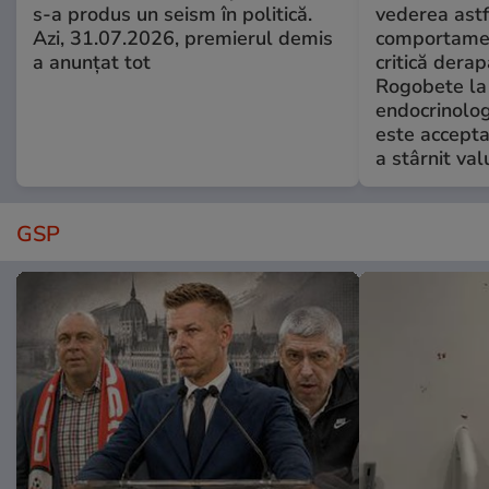
s-a produs un seism în politică.
vederea astf
Azi, 31.07.2026, premierul demis
comportamen
a anunțat tot
critică derap
Rogobete la
endocrinolog
este accepta
a stârnit valu
GSP