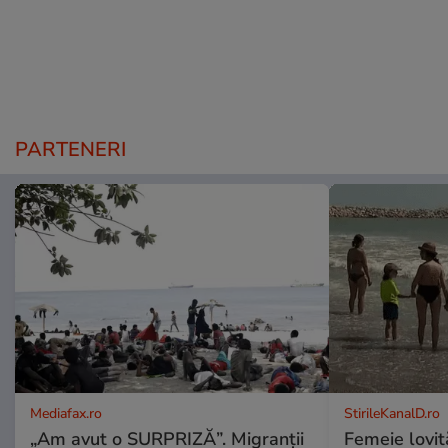
PARTENERI
Mediafax.ro
StirileKanalD.ro
„Am avut o SURPRIZĂ”. Migranții
Femeie lovit