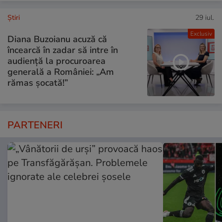
Ştiri
29 iul.
Exclusiv
Diana Buzoianu acuză că
încearcă în zadar să intre în
audiență la procuroarea
generală a României: „Am
rămas șocată!”
PARTENERI