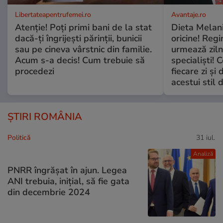
Libertateapentrufemei.ro
Avantaje.ro
Atenție! Poți primi bani de la stat
Dieta Melan
dacă-ți îngrijești părinții, bunicii
oricine! Regi
sau pe cineva vârstnic din familie.
urmează zilni
Acum s-a decis! Cum trebuie să
specialiști! 
procedezi
fiecare zi și 
acestui stil 
ȘTIRI ROMÂNIA
Politică
31 iul.
Analiză
PNRR îngrășat în ajun. Legea
ANI trebuia, inițial, să fie gata
din decembrie 2024