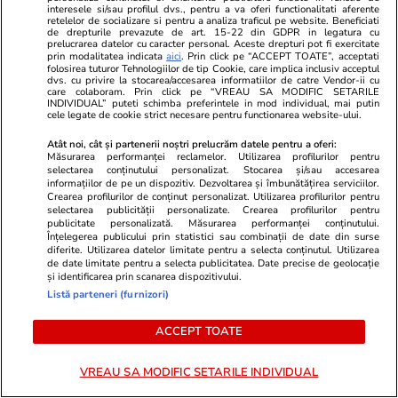
ajută tehnologia să ne reinventăm
voucher de 5
interesele si/sau profilul dvs., pentru a va oferi functionalitati aferente
retelelor de socializare si pentru a analiza traficul pe website. Beneficiati
de drepturile prevazute de art. 15-22 din GDPR in legatura cu
prelucrarea datelor cu caracter personal. Aceste drepturi pot fi exercitate
prin modalitatea indicata
aici
. Prin click pe “ACCEPT TOATE”, acceptati
PARTENERI
folosirea tuturor Tehnologiilor de tip Cookie, care implica inclusiv acceptul
dvs. cu privire la stocarea/accesarea informatiilor de catre Vendor-ii cu
care colaboram. Prin click pe “VREAU SA MODIFIC SETARILE
INDIVIDUAL” puteti schimba preferintele in mod individual, mai putin
cele legate de cookie strict necesare pentru functionarea website-ului.
Atât noi, cât și partenerii noștri prelucrăm datele pentru a oferi:
Măsurarea performanței reclamelor. Utilizarea profilurilor pentru
selectarea conținutului personalizat. Stocarea și/sau accesarea
informațiilor de pe un dispozitiv. Dezvoltarea și îmbunătățirea serviciilor.
Crearea profilurilor de conținut personalizat. Utilizarea profilurilor pentru
selectarea publicității personalizate. Crearea profilurilor pentru
publicitate personalizată. Măsurarea performanței conținutului.
Înțelegerea publicului prin statistici sau combinații de date din surse
diferite. Utilizarea datelor limitate pentru a selecta conținutul. Utilizarea
de date limitate pentru a selecta publicitatea. Date precise de geolocație
și identificarea prin scanarea dispozitivului.
Listă parteneri (furnizori)
Wowbiz.ro
Redactia.ro
Petrișor Ruge, mesaj emoționant
Horoscop 3 
ACCEPT TOATE
după despărțirea profesională de
a săptămânii
Andreea Bălan. Ce le-a transmis
puternice pe
VREAU SA MODIFIC SETARILE INDIVIDUAL
fanilor
te așteaptă 