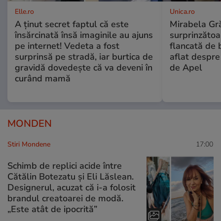
Elle.ro
Unica.ro
A ținut secret faptul că este
Mirabela Gră
însărcinată însă imaginile au ajuns
surprinzătoar
pe internet! Vedeta a fost
flancată de 
surprinsă pe stradă, iar burtica de
aflat despre
gravidă dovedește că va deveni în
de Apel
curând mamă
MONDEN
Stiri Mondene
17:00
Schimb de replici acide între
Cătălin Botezatu și Eli Lăslean.
Designerul, acuzat că i-a folosit
brandul creatoarei de modă.
„Este atât de ipocrită”