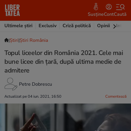
Susține
Cont
Caută
Ultimele știri
Exclusiv
Criză politică
Opinii
Intervi
|
Ştiri
|
Știri România
Topul liceelor din România 2021. Cele mai
bune licee din țară, după ultima medie de
admitere
Petre Dobrescu
Actualizat pe 04 iun. 2021, 16:50
Comentează