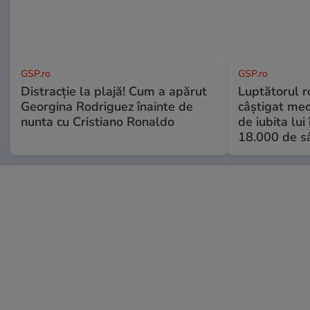
GSP.ro
GSP.ro
Distracție la plajă! Cum a apărut
Luptătorul 
Georgina Rodriguez înainte de
câștigat meci
nunta cu Cristiano Ronaldo
de iubita lui
18.000 de s