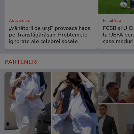
Adevarul.ro
Fanatik.ro
„Vânătorii de urși” provoacă haos
FCSB și U Cl
pe Transfăgărășan. Problemele
la UEFA pentr
ignorate ale celebrei șosele
șase meciuri
PARTENERI