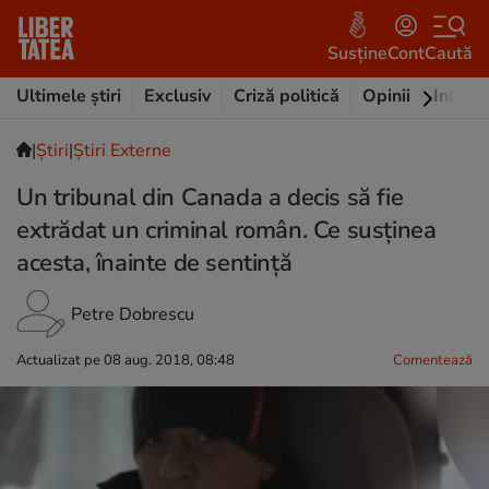
Susține
Cont
Caută
Ultimele știri
Exclusiv
Criză politică
Opinii
Intervi
|
Ştiri
|
Știri Externe
Un tribunal din Canada a decis să fie
extrădat un criminal român. Ce susținea
acesta, înainte de sentință
Petre Dobrescu
Actualizat pe 08 aug. 2018, 08:48
Comentează