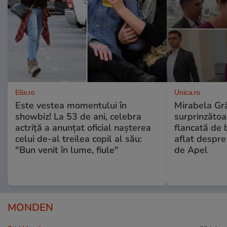
Elle.ro
Unica.ro
Este vestea momentului în
Mirabela Gră
showbiz! La 53 de ani, celebra
surprinzătoar
actriță a anunțat oficial nașterea
flancată de 
celui de-al treilea copil al său:
aflat despre
"Bun venit în lume, fiule"
de Apel
MONDEN