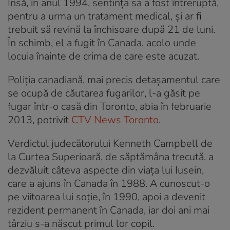
Însă, în anul 1994, sentința sa a fost întreruptă,
pentru a urma un tratament medical, și ar fi
trebuit să revină la închisoare după 21 de luni.
În schimb, el a fugit în Canada, acolo unde
locuia înainte de crima de care este acuzat.
Poliția canadiană, mai precis detașamentul care
se ocupă de căutarea fugarilor, l-a găsit pe
fugar într-o casă din Toronto, abia în februarie
2013, potrivit
CTV News Toronto
.
Verdictul judecătorului Kenneth Campbell de
la Curtea Superioară, de săptămâna trecută, a
dezvăluit câteva aspecte din viața lui Iusein,
care a ajuns în Canada în 1988. A cunoscut-o
pe viitoarea lui soție, în 1990, apoi a devenit
rezident permanent în Canada, iar doi ani mai
târziu s-a născut primul lor copil.