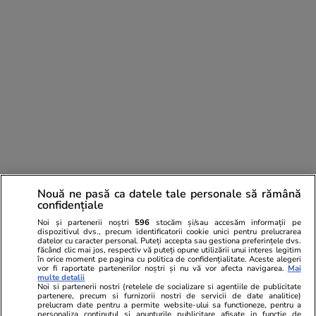
Nouă ne pasă ca datele tale personale să rămână
confidențiale
Noi și partenerii noștri
596
stocăm și/sau accesăm informații pe
PARTENERI
dispozitivul dvs., precum identificatorii cookie unici pentru prelucrarea
datelor cu caracter personal. Puteți accepta sau gestiona preferințele dvs.
făcând clic mai jos, respectiv vă puteți opune utilizării unui interes legitim
în orice moment pe pagina cu politica de confidențialitate. Aceste alegeri
vor fi raportate partenerilor noștri și nu vă vor afecta navigarea.
Mai
multe detalii
Noi si partenerii nostri (retelele de socializare si agentiile de publicitate
partenere, precum si furnizorii nostri de servicii de date analitice)
prelucram date pentru a permite website-ului sa functioneze, pentru a
personaliza continutul si anunturile publicitare afisate in functie de