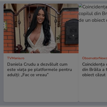
TVMania.ro
ObservatorNews
Daniela Crudu a dezvăluit cum
Coincidența d
este viața pe platformele pentru
din Brăila a 
adulți: „Fac ce vreau”
obiect căzut 