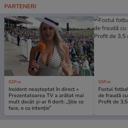
PARTENERI
GSP.ro
GSP.ro
Incident neașteptat în direct »
Fostul fotba
Prezentatoarea TV a arătat mai
de fraudă cu 
mult decât și-ar fi dorit: „Știe ce
Profit de 3,
face, e cu intenție”