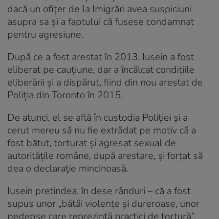
dacă un ofițer de la Imigrări avea suspiciuni
asupra sa și a faptului că fusese condamnat
pentru agresiune.
După ce a fost arestat în 2013, Iusein a fost
eliberat pe cauțiune, dar a încălcat condițiile
eliberării și a dispărut, fiind din nou arestat de
Poliția din Toronto în 2015.
De atunci, el se află în custodia Poliției și a
cerut mereu să nu fie extrădat pe motiv că a
fost bătut, torturat și agresat sexual de
autoritățile române, după arestare, și forțat să
dea o declarație mincinoasă.
Iusein pretindea, în dese rânduri – că a fost
supus unor „bătăi violențe și dureroase, unor
pedepse care reprezintă practici de tortură”,