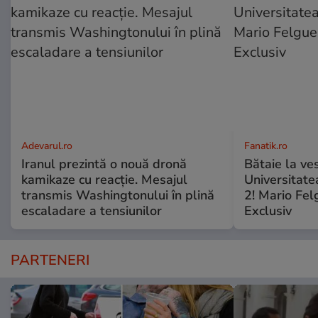
Adevarul.ro
Fanatik.ro
Iranul prezintă o nouă dronă
Bătaie la ve
kamikaze cu reacție. Mesajul
Universitate
transmis Washingtonului în plină
2! Mario Fel
escaladare a tensiunilor
Exclusiv
PARTENERI