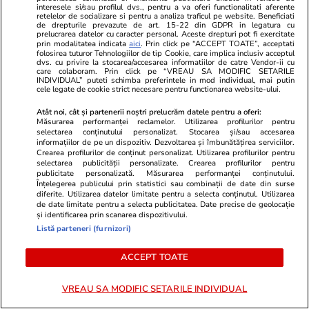
interesele si/sau profilul dvs., pentru a va oferi functionalitati aferente
retelelor de socializare si pentru a analiza traficul pe website. Beneficiati
de drepturile prevazute de art. 15-22 din GDPR in legatura cu
prelucrarea datelor cu caracter personal. Aceste drepturi pot fi exercitate
prin modalitatea indicata
aici
. Prin click pe “ACCEPT TOATE”, acceptati
folosirea tuturor Tehnologiilor de tip Cookie, care implica inclusiv acceptul
dvs. cu privire la stocarea/accesarea informatiilor de catre Vendor-ii cu
care colaboram. Prin click pe “VREAU SA MODIFIC SETARILE
INDIVIDUAL” puteti schimba preferintele in mod individual, mai putin
cele legate de cookie strict necesare pentru functionarea website-ului.
Mediafax.ro
StirileKanalD.ro
Atât noi, cât și partenerii noștri prelucrăm datele pentru a oferi:
(VIDEO) Momentul flagrantului
Femeie lovit
Măsurarea performanței reclamelor. Utilizarea profilurilor pentru
Parchetului General în dosarul de
făcea plajă: „
selectarea conținutului personalizat. Stocarea și/sau accesarea
informațiilor de pe un dispozitiv. Dezvoltarea și îmbunătățirea serviciilor.
obținere frauduloasă a cetățeniei
Crearea profilurilor de conținut personalizat. Utilizarea profilurilor pentru
române
selectarea publicității personalizate. Crearea profilurilor pentru
publicitate personalizată. Măsurarea performanței conținutului.
Înțelegerea publicului prin statistici sau combinații de date din surse
diferite. Utilizarea datelor limitate pentru a selecta conținutul. Utilizarea
de date limitate pentru a selecta publicitatea. Date precise de geolocație
PROMO
și identificarea prin scanarea dispozitivului.
Listă parteneri (furnizori)
ACCEPT TOATE
VREAU SA MODIFIC SETARILE INDIVIDUAL