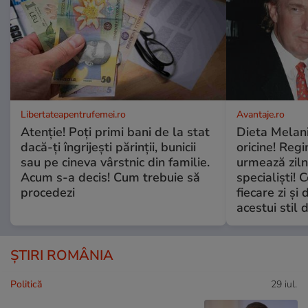
Libertateapentrufemei.ro
Avantaje.ro
Atenție! Poți primi bani de la stat
Dieta Melan
dacă-ți îngrijești părinții, bunicii
oricine! Regi
sau pe cineva vârstnic din familie.
urmează zilni
Acum s-a decis! Cum trebuie să
specialiști! 
procedezi
fiecare zi și 
acestui stil 
ȘTIRI ROMÂNIA
Politică
29 iul.