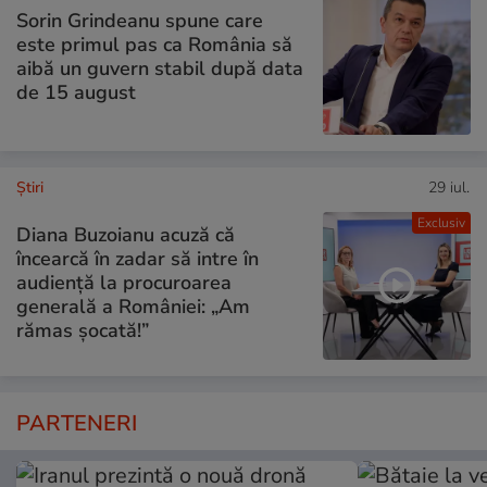
Sorin Grindeanu spune care
este primul pas ca România să
aibă un guvern stabil după data
de 15 august
Ştiri
29 iul.
Exclusiv
Diana Buzoianu acuză că
încearcă în zadar să intre în
audiență la procuroarea
generală a României: „Am
rămas șocată!”
PARTENERI