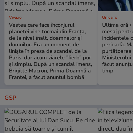
Viva.ro
Unica.ro
Vestea care face înconjurul
Ultima oră /
planetei vine tocmai din Franța,
mesaj pentr
de la nivel înalt, doamnelor și
incidentele 
domnilor. Era un moment de
perioadă. Ma
liniște în presa de scandal de la
purtătoarea 
Paris, dar acum ziarele ”fierb” pur
Ministerului
și simplu. După un scandal imens,
făcut anunțu
Brigitte Macron, Prima Doamnă a
timp
Franței, a făcut anunțul bombă
GSP