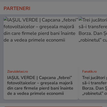
PARTENERI
ZiaruldeIasi.ro
Fanatik.ro
IAȘUL VERDE | Capcana „febrei”
Trei jucători
fotovoltaicelor – greșeala majoră
să-i transfe
din care firmele pierd bani înainte
Borza. Dan 
de a vedea primele economii
„robinetul” c