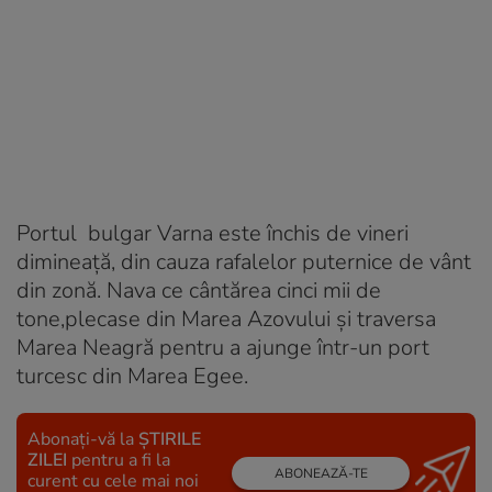
Portul bulgar Varna este închis de vineri
dimineaţă, din cauza rafalelor puternice de vânt
din zonă. Nava ce cântărea cinci mii de
tone,plecase din Marea Azovului şi traversa
Marea Neagră pentru a ajunge într-un port
turcesc din Marea Egee.
Abonați-vă la
ȘTIRILE
ZILEI
pentru a fi la
ABONEAZĂ-TE
curent cu cele mai noi