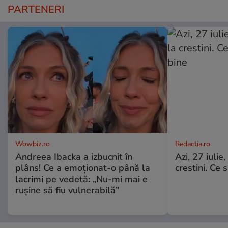
PARTENERI
Wowbiz.ro
Redactia.ro
Andreea Ibacka a izbucnit în
Azi, 27 iuli
plâns! Ce a emoționat-o până la
crestini. Ce s
lacrimi pe vedetă: „Nu-mi mai e
rușine să fiu vulnerabilă”