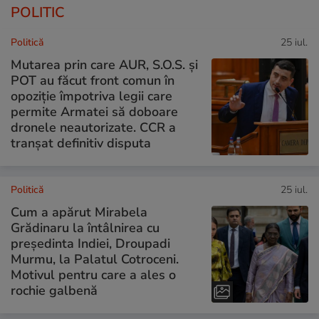
POLITIC
Politică
25 iul.
Mutarea prin care AUR, S.O.S. și
POT au făcut front comun în
opoziție împotriva legii care
permite Armatei să doboare
dronele neautorizate. CCR a
tranșat definitiv disputa
Politică
25 iul.
Cum a apărut Mirabela
Grădinaru la întâlnirea cu
președinta Indiei, Droupadi
Murmu, la Palatul Cotroceni.
Motivul pentru care a ales o
rochie galbenă