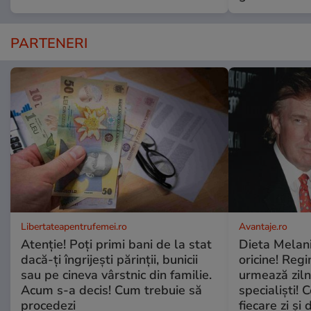
PARTENERI
Libertateapentrufemei.ro
Avantaje.ro
Atenție! Poți primi bani de la stat
Dieta Melan
dacă-ți îngrijești părinții, bunicii
oricine! Regi
sau pe cineva vârstnic din familie.
urmează zilni
Acum s-a decis! Cum trebuie să
specialiști! 
procedezi
fiecare zi și 