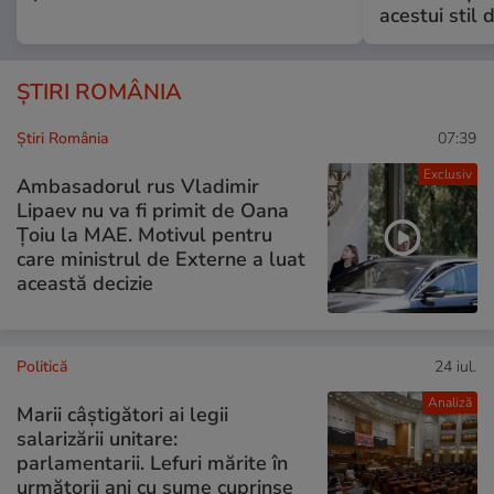
acestui stil 
ȘTIRI ROMÂNIA
Știri România
07:39
Exclusiv
Ambasadorul rus Vladimir
Lipaev nu va fi primit de Oana
Țoiu la MAE. Motivul pentru
care ministrul de Externe a luat
această decizie
Politică
24 iul.
Analiză
Marii câștigători ai legii
salarizării unitare:
parlamentarii. Lefuri mărite în
următorii ani cu sume cuprinse