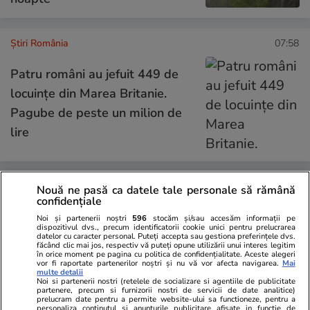
Știri România
07:58
Patru români au jefuit 449 de
locuințe din Marea Britanie.
Pagube de peste un milion de
lire
Opinii
24 iul.
Nouă ne pasă ca datele tale personale să rămână
confidențiale
Noi și partenerii noștri
596
stocăm și/sau accesăm informații pe
Inteligența artificială va
dispozitivul dvs., precum identificatorii cookie unici pentru prelucrarea
datelor cu caracter personal. Puteți accepta sau gestiona preferințele dvs.
remodela economia mondială și
făcând clic mai jos, respectiv vă puteți opune utilizării unui interes legitim
în orice moment pe pagina cu politica de confidențialitate. Aceste alegeri
politica monetară
vor fi raportate partenerilor noștri și nu vă vor afecta navigarea.
Mai
multe detalii
Noi si partenerii nostri (retelele de socializare si agentiile de publicitate
partenere, precum si furnizorii nostri de servicii de date analitice)
prelucram date pentru a permite website-ului sa functioneze, pentru a
personaliza continutul si anunturile publicitare afisate in functie de