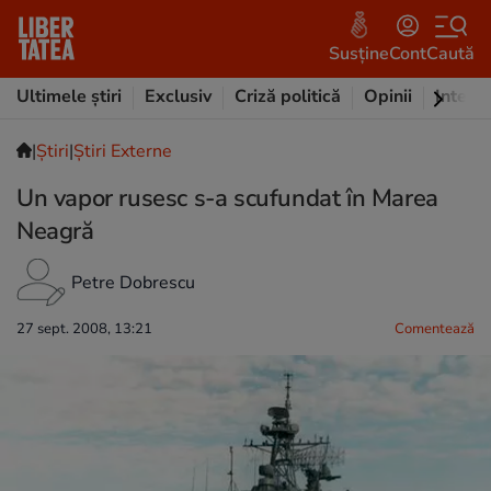
Susține
Cont
Caută
Ultimele știri
Exclusiv
Criză politică
Opinii
Intervi
|
Ştiri
|
Știri Externe
Un vapor rusesc s-a scufundat în Marea
Neagră
Petre Dobrescu
27 sept. 2008, 13:21
Comentează