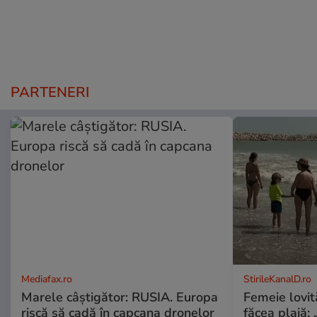
PARTENERI
Mediafax.ro
StirileKanalD.ro
Marele câștigător: RUSIA. Europa
Femeie lovit
riscă să cadă în capcana dronelor
făcea plajă: „