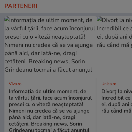
PARTENERI
Viva.ro
Unica.ro
Informația de ultim moment, de
Divorț la nive
la vârful țării, face acum înconjurul
Incredibil ce
presei cu o viteză neașteptată!
ei, după ani 
Nimeni nu credea că se va ajunge
rău când mă
până aici, dar iată-ne, dragi
cetățeni. Breaking news, Sorin
Grindeanu tocmai a făcut anunțul