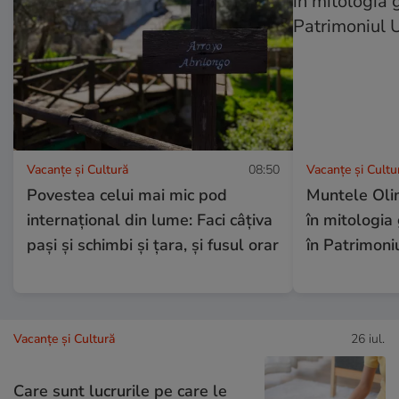
Vacanțe și Cultură
08:50
Vacanțe și Cultu
Povestea celui mai mic pod
Muntele Oli
internațional din lume: Faci câțiva
în mitologia 
pași și schimbi și țara, și fusul orar
în Patrimoni
Vacanțe și Cultură
26 iul.
Care sunt lucrurile pe care le