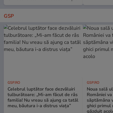
GSP
GSP.RO
GSP.RO
Celebrul luptător face dezvăluiri
Noua sală u
tulburătoare: „Mi-am făcut de râs
României va 
familia! Nu vreau să ajung ca tatăl
săptămâna vi
meu, băutura i-a distrus viața”
ghici primul 
găzduit acol