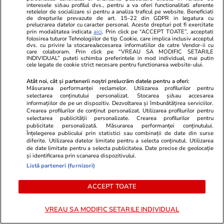
interesele si/sau profilul dvs., pentru a va oferi functionalitati aferente
retelelor de socializare si pentru a analiza traficul pe website. Beneficiati
Opinii
24 iul.
de drepturile prevazute de art. 15-22 din GDPR in legatura cu
prelucrarea datelor cu caracter personal. Aceste drepturi pot fi exercitate
prin modalitatea indicata
aici
. Prin click pe “ACCEPT TOATE”, acceptati
folosirea tuturor Tehnologiilor de tip Cookie, care implica inclusiv acceptul
dvs. cu privire la stocarea/accesarea informatiilor de catre Vendor-ii cu
România fricii: Cum am ajuns să
care colaboram. Prin click pe “VREAU SA MODIFIC SETARILE
INDIVIDUAL” puteti schimba preferintele in mod individual, mai putin
trăim din spaimă în spaimă
cele legate de cookie strict necesare pentru functionarea website-ului.
Atât noi, cât și partenerii noștri prelucrăm datele pentru a oferi:
Măsurarea performanței reclamelor. Utilizarea profilurilor pentru
selectarea conținutului personalizat. Stocarea și/sau accesarea
informațiilor de pe un dispozitiv. Dezvoltarea și îmbunătățirea serviciilor.
Crearea profilurilor de conținut personalizat. Utilizarea profilurilor pentru
Opinii
23 iul.
selectarea publicității personalizate. Crearea profilurilor pentru
publicitate personalizată. Măsurarea performanței conținutului.
Înțelegerea publicului prin statistici sau combinații de date din surse
diferite. Utilizarea datelor limitate pentru a selecta conținutul. Utilizarea
de date limitate pentru a selecta publicitatea. Date precise de geolocație
Țoiu, arestează-mă dacă
și identificarea prin scanarea dispozitivului.
Listă parteneri (furnizori)
altceva n-ai de făcut!
ACCEPT TOATE
VREAU SA MODIFIC SETARILE INDIVIDUAL
Opinii
22 iul.