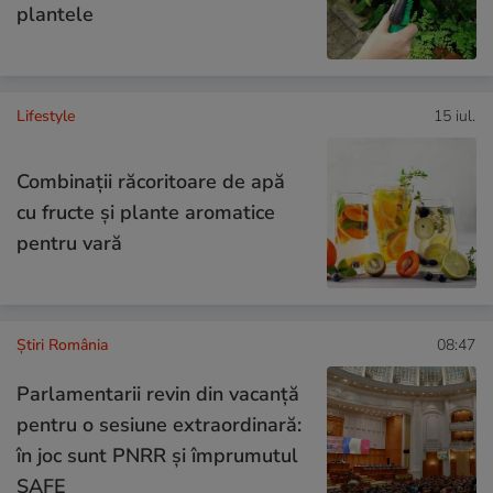
plantele
Lifestyle
15 iul.
Combinaţii răcoritoare de apă
cu fructe şi plante aromatice
pentru vară
Știri România
08:47
Parlamentarii revin din vacanță
pentru o sesiune extraordinară:
în joc sunt PNRR și împrumutul
SAFE