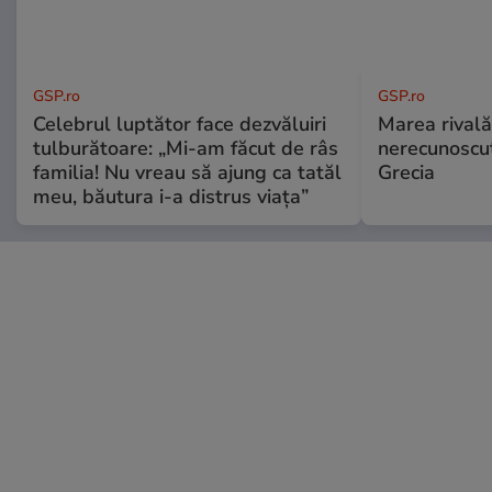
GSP.ro
GSP.ro
Celebrul luptător face dezvăluiri
Marea rivală
tulburătoare: „Mi-am făcut de râs
nerecunoscut
familia! Nu vreau să ajung ca tatăl
Grecia
meu, băutura i-a distrus viața”