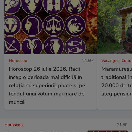
Horoscop
21:50
Vacanțe și Cultu
Horoscop 26 iulie 2026. Racii
Maramureșul
încep o perioadă mai dificilă în
tradițional 
relația cu superiorii, poate și pe
20.000 de tur
fondul unui volum mai mare de
aleg pensiun
muncă
Horoscop
21:50