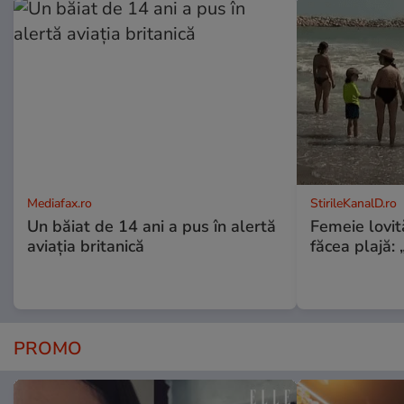
Mediafax.ro
StirileKanalD.ro
Un băiat de 14 ani a pus în alertă
Femeie lovit
aviația britanică
făcea plajă: „
PROMO