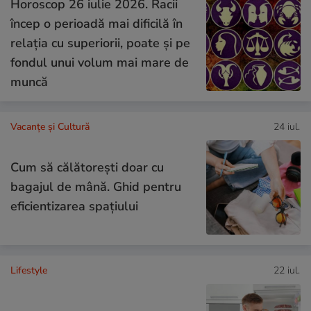
Horoscop 26 iulie 2026. Racii
încep o perioadă mai dificilă în
relația cu superiorii, poate și pe
fondul unui volum mai mare de
muncă
Vacanțe și Cultură
24 iul.
Cum să călătoreşti doar cu
bagajul de mână. Ghid pentru
eficientizarea spaţiului
Lifestyle
22 iul.