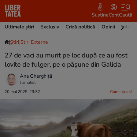
Susține
Cont
Caută
Ultimele știri
Exclusiv
Criză politică
Opinii
Intervi
|
Ştiri
|
Știri Externe
27 de vaci au murit pe loc după ce au fost
lovite de fulger, pe o pășune din Galicia
Ana Gherghiță
Jurnalist
20 mai 2025, 23:32
Comentează