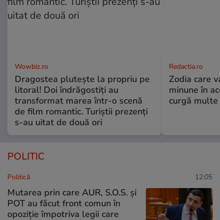
Wowbiz.ro
Redactia.ro
Dragostea plutește la propriu pe
Zodia care v
litoral! Doi îndrăgostiți au
minune în a
transformat marea într-o scenă
curgă multe l
de film romantic. Turiștii prezenți
s-au uitat de două ori
POLITIC
Politică
12:05
Mutarea prin care AUR, S.O.S. și
POT au făcut front comun în
opoziție împotriva legii care