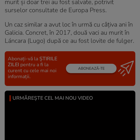
murit și doar trei au fost salvate, potrivit
surselor consultate de Europa Press.
Un caz similar a avut loc în urmă cu câțiva ani în
Galicia. Concret, în 2017, două vaci au murit în
Láncara (Lugo) după ce au fost lovite de fulger.
Abonați-vă la
ȘTIRILE
ZILEI
pentru a fi la
ABONEAZĂ-TE
curent cu cele mai noi
informații.
URMĂREȘTE CEL MAI NOU VIDEO