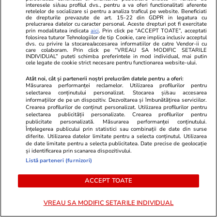
interesele si/sau profilul dvs., pentru a va oferi functionalitati aferente
spectaculoase colecții din lume
retelelor de socializare si pentru a analiza traficul pe website. Beneficiati
de drepturile prevazute de art. 15-22 din GDPR in legatura cu
prelucrarea datelor cu caracter personal. Aceste drepturi pot fi exercitate
prin modalitatea indicata
aici
. Prin click pe “ACCEPT TOATE”, acceptati
folosirea tuturor Tehnologiilor de tip Cookie, care implica inclusiv acceptul
Știri România
16:00
dvs. cu privire la stocarea/accesarea informatiilor de catre Vendor-ii cu
care colaboram. Prin click pe “VREAU SA MODIFIC SETARILE
Greșelile care provoacă cel mai
INDIVIDUAL” puteti schimba preferintele in mod individual, mai putin
cele legate de cookie strict necesare pentru functionarea website-ului.
frecvent accidentări la sală. Ioan
Atât noi, cât și partenerii noștri prelucrăm datele pentru a oferi:
Stan, medic ortoped: „Nu știm
Măsurarea performanței reclamelor. Utilizarea profilurilor pentru
selectarea conținutului personalizat. Stocarea și/sau accesarea
principiile biomecanice și cum să
informațiilor de pe un dispozitiv. Dezvoltarea și îmbunătățirea serviciilor.
facem corect mișcarea”
Crearea profilurilor de conținut personalizat. Utilizarea profilurilor pentru
selectarea publicității personalizate. Crearea profilurilor pentru
publicitate personalizată. Măsurarea performanței conținutului.
Înțelegerea publicului prin statistici sau combinații de date din surse
diferite. Utilizarea datelor limitate pentru a selecta conținutul. Utilizarea
Opinii
24 iul.
de date limitate pentru a selecta publicitatea. Date precise de geolocație
și identificarea prin scanarea dispozitivului.
Listă parteneri (furnizori)
Inteligența artificială va
remodela economia mondială și
ACCEPT TOATE
politica monetară
VREAU SA MODIFIC SETARILE INDIVIDUAL