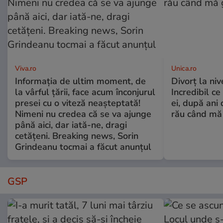
Viva.ro
Unica.ro
Informația de ultim moment, de
Divorț la nive
la vârful țării, face acum înconjurul
Incredibil ce
presei cu o viteză neașteptată!
ei, după ani 
Nimeni nu credea că se va ajunge
rău când mă
până aici, dar iată-ne, dragi
cetățeni. Breaking news, Sorin
Grindeanu tocmai a făcut anunțul
GSP