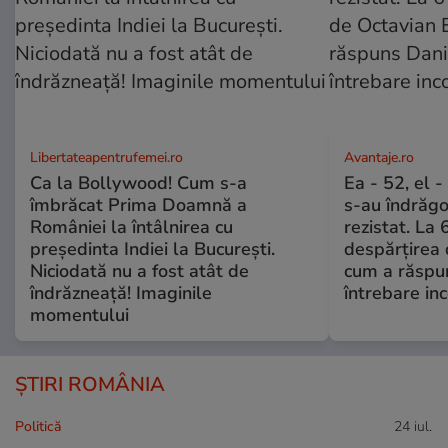
Libertateapentrufemei.ro
Avantaje.ro
Ca la Bollywood! Cum s-a
Ea - 52, el 
îmbrăcat Prima Doamnă a
s-au îndrăgos
României la întâlnirea cu
rezistat. La 
președinta Indiei la București.
despărțirea 
Niciodată nu a fost atât de
cum a răspu
îndrăzneață! Imaginile
întrebare i
momentului
ȘTIRI ROMÂNIA
Politică
24 iul.