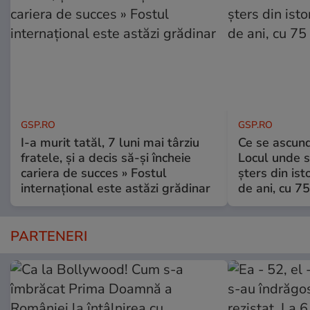
GSP.RO
GSP.RO
I-a murit tatăl, 7 luni mai târziu
Ce se ascund
fratele, și a decis să-și încheie
Locul unde s-
cariera de succes » Fostul
șters din ist
internațional este astăzi grădinar
de ani, cu 7
PARTENERI