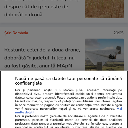
despre cât de greu este de
doborât o dronă
Știri România
20:05
Resturile celei de-a doua drone,
doborâtă în județul Tulcea, nu
au fost găsite, anunță MApN
Nouă ne pasă ca datele tale personale să rămână
confidențiale
Noi și partenerii noștri
596
stocăm și/sau accesăm informații pe
Știri România
19:00
dispozitivul dvs., precum identificatorii cookie unici pentru prelucrarea
datelor cu caracter personal. Puteți accepta sau gestiona preferințele dvs.
Am intrat în Muzeul
Reportaj
făcând clic mai jos, respectiv vă puteți opune utilizării unui interes legitim
în orice moment pe pagina cu politica de confidențialitate. Aceste alegeri
Recordurilor Românești. Locul
vor fi raportate partenerilor noștri și nu vă vor afecta navigarea.
Mai
multe detalii
din București unde se ascund un
Noi si partenerii nostri (retelele de socializare si agentiile de publicitate
partenere, precum si furnizorii nostri de servicii de date analitice)
prelucram date pentru a permite website-ului sa functioneze, pentru a
milion de povești și cele mai
personaliza continutul si anunturile publicitare afisate in functie de