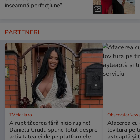
înseamnă perfecțiune”
PARTENERI
TVMania.ro
ObservatorNews
A rupt tăcerea fără nicio rușine!
Afacerea cu 
Daniela Crudu spune totul despre
lovitura pe t
activitatea ei de pe platformele
aşteaptă şi 