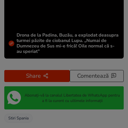
Drona de la Padina, Buzău, a explodat deasupra
turmei păzite de ciobanul Lupu. „Numai de
Dumnezeu de Sus mi-e frică! Oile normal că s-
au speriat”
Share
Comentează
Abonați-vă la canalul Libertatea de WhatsApp pentru
a fi la curent cu ultimele informații
Stiri Spania