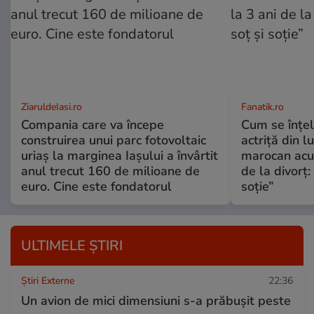
ZiaruldeIasi.ro
Fanatik.ro
Compania care va începe
Cum se înțe
construirea unui parc fotovoltaic
actriță din l
uriaș la marginea Iașului a învârtit
marocan acuz
anul trecut 160 de milioane de
de la divorț:
euro. Cine este fondatorul
soție”
ULTIMELE ȘTIRI
Știri Externe
22:36
Un avion de mici dimensiuni s-a prăbușit peste