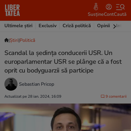
Susține
Cont
Caută
Ultimele știri
Exclusiv
Criză politică
Opinii
Intervi
|
Ştiri
|
Politică
Scandal la ședința conducerii USR. Un
europarlamentar USR se plânge că a fost
oprit cu bodyguarzii să participe
Sebastian Pricop
Actualizat pe 28 ian. 2024, 16:09
9 comentarii