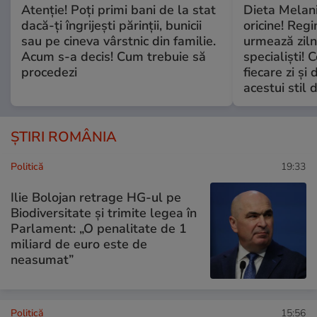
Atenție! Poți primi bani de la stat
Dieta Melan
dacă-ți îngrijești părinții, bunicii
oricine! Regi
sau pe cineva vârstnic din familie.
urmează zilni
Acum s-a decis! Cum trebuie să
specialiști! 
procedezi
fiecare zi și 
acestui stil 
ȘTIRI ROMÂNIA
Politică
19:33
Ilie Bolojan retrage HG-ul pe
Biodiversitate și trimite legea în
Parlament: „O penalitate de 1
miliard de euro este de
neasumat”
Politică
15:56