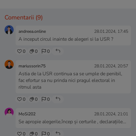
Comentarii
(9)
andreea.online
28.01.2024, 17:45
A inceput circul inainte de alegeri si la USR ?
0
0
0
mariussorin75
28.01.2024, 20:57
Astia de la USR continua sa se umple de penibil,
fac efortur sa nu prinda nici pragul electoral in
ritmul asta
0
0
0
MoSi202
28.01.2024, 21:01
Se apropie alegerile,încep și certurile , declarațiile...
0
0
0