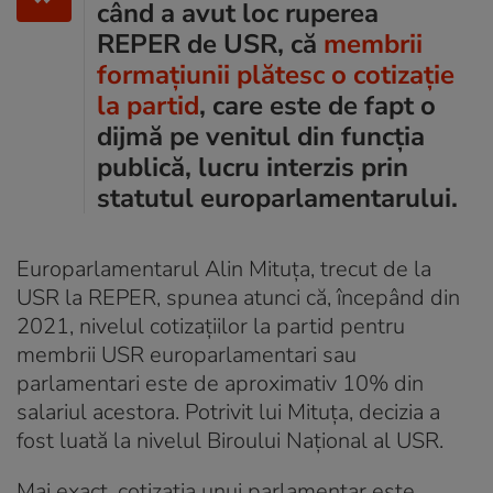
când a avut loc ruperea
REPER de USR, că
membrii
formațiunii plătesc o cotizație
la partid
, care este de fapt o
dijmă pe venitul din funcția
publică, lucru interzis prin
statutul europarlamentarului.
Europarlamentarul Alin Mituța, trecut de la
USR la REPER, spunea atunci că, începând din
2021, nivelul cotizaţiilor la partid pentru
membrii USR europarlamentari sau
parlamentari este de aproximativ 10% din
salariul acestora. Potrivit lui Mituța, decizia a
fost luată la nivelul Biroului Naţional al USR.
Mai exact, cotizația unui parlamentar este