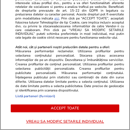
interesele si/sau profilul dvs., pentru a va oferi functionalitati aferente
retelelor de socializare si pentru a analiza traficul pe website. Beneficiati
de drepturile prevazute de art. 15-22 din GDPR in legatura cu
prelucrarea datelor cu caracter personal. Aceste drepturi pot fi exercitate
prin modalitatea indicata
aici
. Prin click pe “ACCEPT TOATE”, acceptati
folosirea tuturor Tehnologiilor de tip Cookie, care implica inclusiv acceptul
PARTENERI
dvs. cu privire la stocarea/accesarea informatiilor de catre Vendor-ii cu
care colaboram. Prin click pe “VREAU SA MODIFIC SETARILE
INDIVIDUAL” puteti schimba preferintele in mod individual, mai putin
cele legate de cookie strict necesare pentru functionarea website-ului.
Atât noi, cât și partenerii noștri prelucrăm datele pentru a oferi:
Măsurarea performanței reclamelor. Utilizarea profilurilor pentru
selectarea conținutului personalizat. Stocarea și/sau accesarea
informațiilor de pe un dispozitiv. Dezvoltarea și îmbunătățirea serviciilor.
Crearea profilurilor de conținut personalizat. Utilizarea profilurilor pentru
selectarea publicității personalizate. Crearea profilurilor pentru
publicitate personalizată. Măsurarea performanței conținutului.
Înțelegerea publicului prin statistici sau combinații de date din surse
diferite. Utilizarea datelor limitate pentru a selecta conținutul. Utilizarea
de date limitate pentru a selecta publicitatea. Date precise de geolocație
și identificarea prin scanarea dispozitivului.
Listă parteneri (furnizori)
ZiaruldeIasi.ro
Fanatik.ro
Fosta juristă de la spitalul de
Doliu în Span
ACCEPT TOATE
Neurochirurgie trebuie să restituie
lui Real Mad
unității medicale peste 100.000
de ani. Reacț
VREAU SA MODIFIC SETARILE INDIVIDUAL
de euro din cauză că nu și-ar fi