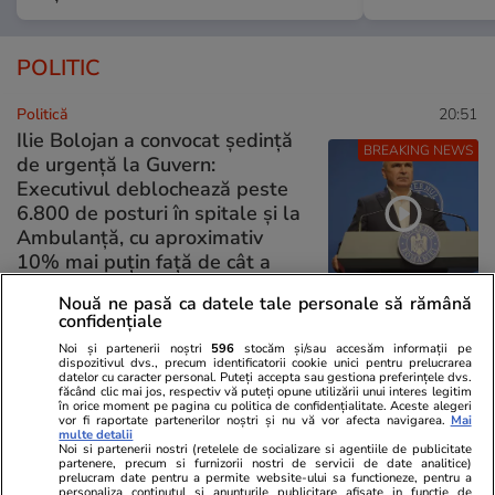
POLITIC
Politică
20:51
Ilie Bolojan a convocat ședință
BREAKING NEWS
de urgență la Guvern:
Executivul deblochează peste
6.800 de posturi în spitale și la
Ambulanță, cu aproximativ
10% mai puțin față de cât a
propus Ministerul Sănătății
Nouă ne pasă ca datele tale personale să rămână
confidențiale
Politică
19:33
Noi și partenerii noștri
596
stocăm și/sau accesăm informații pe
dispozitivul dvs., precum identificatorii cookie unici pentru prelucrarea
datelor cu caracter personal. Puteți accepta sau gestiona preferințele dvs.
Ilie Bolojan retrage HG-ul pe
făcând clic mai jos, respectiv vă puteți opune utilizării unui interes legitim
în orice moment pe pagina cu politica de confidențialitate. Aceste alegeri
Biodiversitate și trimite legea în
vor fi raportate partenerilor noștri și nu vă vor afecta navigarea.
Mai
multe detalii
Parlament: „O penalitate de 1
Noi si partenerii nostri (retelele de socializare si agentiile de publicitate
partenere, precum si furnizorii nostri de servicii de date analitice)
miliard de euro este de
prelucram date pentru a permite website-ului sa functioneze, pentru a
neasumat”
personaliza continutul si anunturile publicitare afisate in functie de