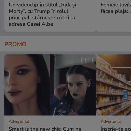
Un videoclip în stilul „Rick și
Femeie lovit
Morty”, cu Trump în rolul
făcea plajă: „
principal, stârnește critici la
adresa Casei Albe
PROMO
Advertorial
Advertorial
Smart is the new chic: Cum ne
Înscrie-te ac