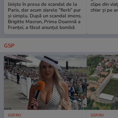
liniște în presa de scandal de la
clipe din via
Paris, dar acum ziarele ”fierb” pur
chiar și pe a
și simplu. După un scandal imens,
Brigitte Macron, Prima Doamnă a
Franței, a făcut anunțul bombă
GSP
GSP.RO
GSP.RO