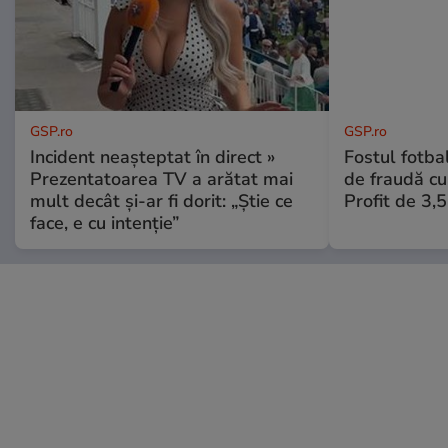
GSP.ro
GSP.ro
Incident neașteptat în direct »
Fostul fotba
Prezentatoarea TV a arătat mai
de fraudă cu 
mult decât și-ar fi dorit: „Știe ce
Profit de 3,
face, e cu intenție”