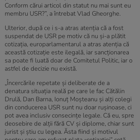
Conform cărui articol din statut nu mai sunt eu
membru USR?”, a întrebat Vlad Gheorghe.
Ulterior, după ce i s-a atras atenția că a fost
suspendat de USR pe motiv că nu și-a plătit
cotizația, europarlamentarul a atras atenția că
această cotizație este ilegală, iar sancționarea
sa poate fi luată doar de Comitetul Politic, iar o
astfel de decizie nu există.
„Încercările repetate și deliberate de a
denatura situația reală pe care le fac Cătălin
Drulă, Dan Barna, Ionuț Moșteanu și alți colegi
din conducerea USR sunt nu doar rușinoase, ci
pot avea inclusiv consecințe legale. Că eu, spre
deosebire de alții fără CV și diplome, chiar sunt
jurist și știu cu legea. Ăsta fiind și motivul
pentru care am refuzat plata «cotizației” cotă-