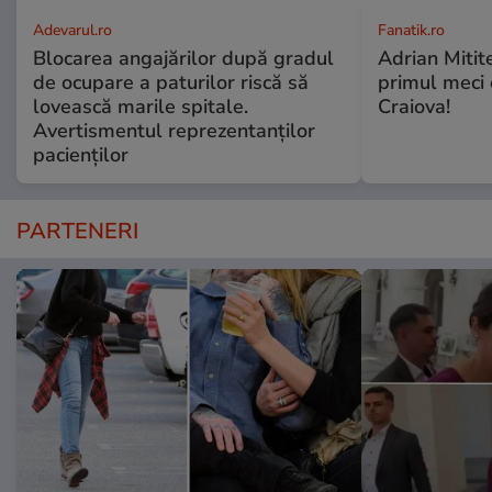
Adevarul.ro
Fanatik.ro
Blocarea angajărilor după gradul
Adrian Mitite
de ocupare a paturilor riscă să
primul meci o
lovească marile spitale.
Craiova!
Avertismentul reprezentanților
pacienților
PARTENERI