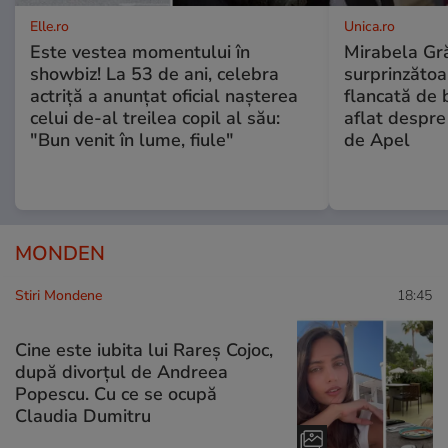
Elle.ro
Unica.ro
Este vestea momentului în
Mirabela Gră
showbiz! La 53 de ani, celebra
surprinzătoar
actriță a anunțat oficial nașterea
flancată de 
celui de-al treilea copil al său:
aflat despre
"Bun venit în lume, fiule"
de Apel
MONDEN
Stiri Mondene
18:45
Cine este iubita lui Rareș Cojoc,
după divorțul de Andreea
Popescu. Cu ce se ocupă
Claudia Dumitru