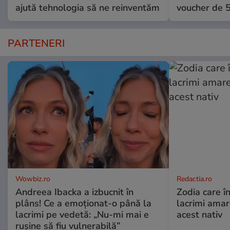
ajută tehnologia să ne reinventăm
voucher de 5
PARTENERI
Wowbiz.ro
Redactia.ro
Andreea Ibacka a izbucnit în
Zodia care în
plâns! Ce a emoționat-o până la
lacrimi ama
lacrimi pe vedetă: „Nu-mi mai e
acest nativ
rușine să fiu vulnerabilă”