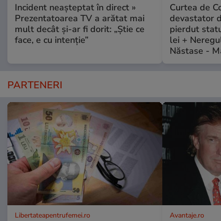
Incident neașteptat în direct »
Curtea de Co
Prezentatoarea TV a arătat mai
devastator 
mult decât și-ar fi dorit: „Știe ce
pierdut stat
face, e cu intenție”
lei + Neregu
Năstase - M
PARTENERI
Libertateapentrufemei.ro
Avantaje.ro