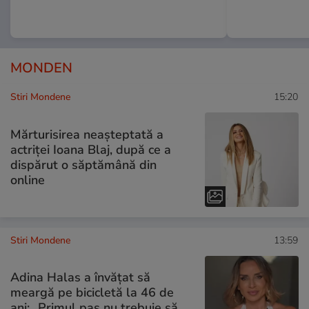
MONDEN
Stiri Mondene
15:20
Mărturisirea neașteptată a
actriței Ioana Blaj, după ce a
dispărut o săptămână din
online
Stiri Mondene
13:59
Adina Halas a învățat să
meargă pe bicicletă la 46 de
ani: „Primul pas nu trebuie să