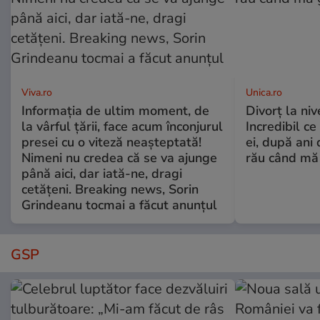
Viva.ro
Unica.ro
Informația de ultim moment, de
Divorț la nive
la vârful țării, face acum înconjurul
Incredibil ce
presei cu o viteză neașteptată!
ei, după ani 
Nimeni nu credea că se va ajunge
rău când mă
până aici, dar iată-ne, dragi
cetățeni. Breaking news, Sorin
Grindeanu tocmai a făcut anunțul
GSP