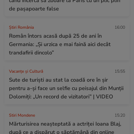
când încerca să zboare la Paris cu un plic plin
de pașapoarte false
Știri România
16:00
Român întors acasă după 25 de ani în
Germania: „Și urzica e mai faină aici decât
trandafirii dincolo”
Vacanțe și Cultură
15:55
Sute de turiști au stat la coadă ore în șir
pentru a-și face un selfie cu peisajul din Munții
Dolomiți: „Un record de vizitatori” | VIDEO
Stiri Mondene
15:20
Mărturisirea neașteptată a actriței Ioana Blaj,
după ce a dispărut o săptămână din online