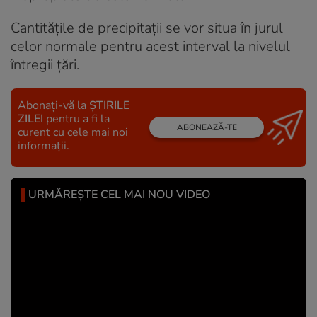
Cantitățile de precipitații se vor situa în jurul
celor normale pentru acest interval la nivelul
întregii țări.
Abonați-vă la
ȘTIRILE
ZILEI
pentru a fi la
ABONEAZĂ-TE
curent cu cele mai noi
informații.
URMĂREȘTE CEL MAI NOU VIDEO