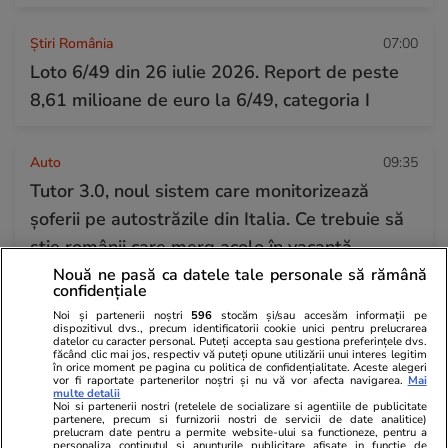
Știri România
07:00
Loto 6/49 din 26 iulie 2026. Report de peste
8,61 milioane de euro la 6/49, categoria I
Auto
09:35
Tutor 3.0, noul sistem care monitorizează
șoferii pe autostrăzile din Italia. Ce trebuie să
știe românii care merg acolo în vacanță
Nouă ne pasă ca datele tale personale să rămână
confidențiale
Noi și partenerii noștri
596
stocăm și/sau accesăm informații pe
dispozitivul dvs., precum identificatorii cookie unici pentru prelucrarea
datelor cu caracter personal. Puteți accepta sau gestiona preferințele dvs.
făcând clic mai jos, respectiv vă puteți opune utilizării unui interes legitim
în orice moment pe pagina cu politica de confidențialitate. Aceste alegeri
vor fi raportate partenerilor noștri și nu vă vor afecta navigarea.
Mai
multe detalii
Noi si partenerii nostri (retelele de socializare si agentiile de publicitate
partenere, precum si furnizorii nostri de servicii de date analitice)
prelucram date pentru a permite website-ului sa functioneze, pentru a
personaliza continutul si anunturile publicitare afisate in functie de