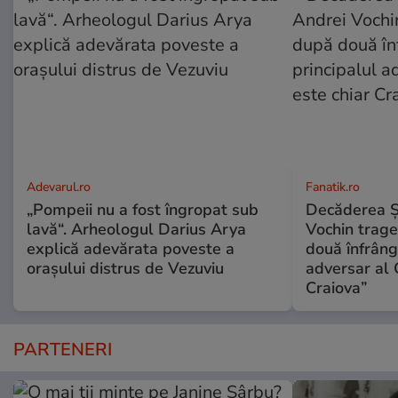
Adevarul.ro
Fanatik.ro
„Pompeii nu a fost îngropat sub
Decăderea Şti
lavă“. Arheologul Darius Arya
Vochin trage
explică adevărata poveste a
două înfrânge
orașului distrus de Vezuviu
adversar al 
Craiova”
PARTENERI