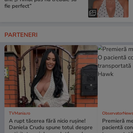
fie perfect”
PARTENERI
TVMania.ro
ObservatorNews
A rupt tăcerea fără nicio rușine!
Premieră me
Daniela Crudu spune totul despre
pacientă co