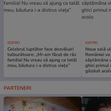
GSP.RO
GSP.RO
Celebrul luptător face dezvăluiri
Noua sală u
tulburătoare: „Mi-am făcut de râs
României va 
familia! Nu vreau să ajung ca tatăl
săptămâna vi
meu, băutura i-a distrus viața”
ghici primul 
găzduit acol
PARTENERI