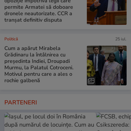
opoziție împotriva legii care
permite Armatei să doboare
dronele neautorizate. CCR a
tranșat definitiv disputa
Politică
25 iul.
Cum a apărut Mirabela
Grădinaru la întâlnirea cu
președinta Indiei, Droupadi
Murmu, la Palatul Cotroceni.
Motivul pentru care a ales o
rochie galbenă
PARTENERI