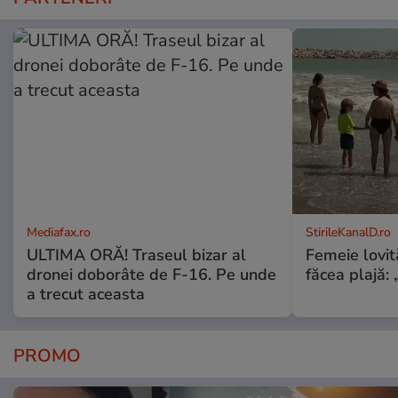
Mediafax.ro
StirileKanalD.ro
ULTIMA ORĂ! Traseul bizar al
Femeie lovit
dronei doborâte de F-16. Pe unde
făcea plajă: „
a trecut aceasta
PROMO