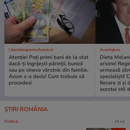
Libertateapentrufemei.ro
Avantaje.ro
Atenție! Poți primi bani de la stat
Dieta Melan
dacă-ți îngrijești părinții, bunicii
oricine! Regi
sau pe cineva vârstnic din familie.
urmează zilni
Acum s-a decis! Cum trebuie să
specialiști! 
procedezi
fiecare zi și 
acestui stil 
ȘTIRI ROMÂNIA
Politică
24 iul.