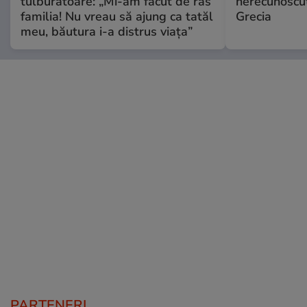
tulburătoare: „Mi-am făcut de râs
nerecunoscut
familia! Nu vreau să ajung ca tatăl
Grecia
meu, băutura i-a distrus viața”
PARTENERI