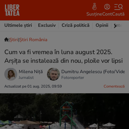
Susține
Cont
Caută
Ultimele știri
Exclusiv
Criză politică
Opinii
Intervi
|
Ştiri
|
Știri România
Cum va fi vremea în luna august 2025.
Arșița se instalează din nou, ploile vor lipsi
Milena Niță
Dumitru Angelescu (Foto/Video
Jurnalist
Fotoreporter
Actualizat pe 01 aug. 2025, 09:59
Comentează