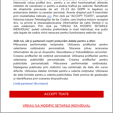
interesele si/sau profilul dvs., pentru a va oferi functionalitati aferente
retelelor de socializare si pentru a analiza traficul pe website. Beneficiati
de drepturile prevazute de art. 15-22 din GDPR in legatura cu
prelucrarea datelor cu caracter personal. Aceste drepturi pot fi exercitate
prin modalitatea indicata
aici
. Prin click pe “ACCEPT TOATE”, acceptati
folosirea tuturor Tehnologiilor de tip Cookie, care implica inclusiv acceptul
Lifestyle
15:04
Lifestyle
dvs. cu privire la stocarea/accesarea informatiilor de catre Vendor-ii cu
care colaboram. Prin click pe “VREAU SA MODIFIC SETARILE
Țările din Europa unde este cel
Cum să găteș
INDIVIDUAL” puteti schimba preferintele in mod individual, mai putin
cele legate de cookie strict necesare pentru functionarea website-ului.
mai ușor să cumperi o casă sau un
toată săptă
Atât noi, cât și partenerii noștri prelucrăm datele pentru a oferi:
apartament. Unele dintre ele nu
pentru 7 zile
Măsurarea performanței reclamelor. Utilizarea profilurilor pentru
selectarea conținutului personalizat. Stocarea și/sau accesarea
percep impozit anual pe
informațiilor de pe un dispozitiv. Dezvoltarea și îmbunătățirea serviciilor.
Crearea profilurilor de conținut personalizat. Utilizarea profilurilor pentru
proprietate
selectarea publicității personalizate. Crearea profilurilor pentru
publicitate personalizată. Măsurarea performanței conținutului.
Înțelegerea publicului prin statistici sau combinații de date din surse
diferite. Utilizarea datelor limitate pentru a selecta conținutul. Utilizarea
de date limitate pentru a selecta publicitatea. Date precise de geolocație
Horoscop
25 iul.
și identificarea prin scanarea dispozitivului.
Horoscop 26 iulie 2026. Racii
Listă parteneri (furnizori)
încep o perioadă mai dificilă în
ACCEPT TOATE
relația cu superiorii, poate și pe
fondul unui volum mai mare de
VREAU SA MODIFIC SETARILE INDIVIDUAL
muncă