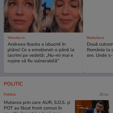
Wowbiz.ro
Redactia.ro
Andreea Ibacka a izbucnit în
Două cutrem
plâns! Ce a emoționat-o până la
România la d
lacrimi pe vedetă: „Nu-mi mai e
ore. Unde s
rușine să fiu vulnerabilă”
POLITIC
Politică
25 iul.
Mutarea prin care AUR, S.O.S. și
POT au făcut front comun în