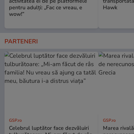
activitatea ei de pe platformele
transportată
pentru adulți: „Fac ce vreau, e
Hawk
wow!”
PARTENERI
GSP.ro
GSP.ro
Celebrul luptător face dezvăluiri
Marea rivală