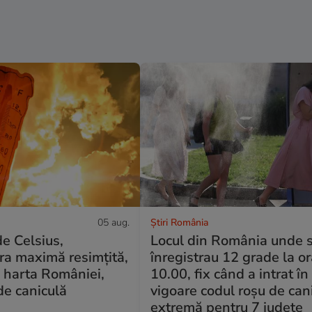
05 aug.
Știri România
e Celsius,
Locul din România unde 
ra maximă resimțită,
înregistrau 12 grade la o
 harta României,
10.00, fix când a intrat în
 de caniculă
vigoare codul roșu de can
extremă pentru 7 județe