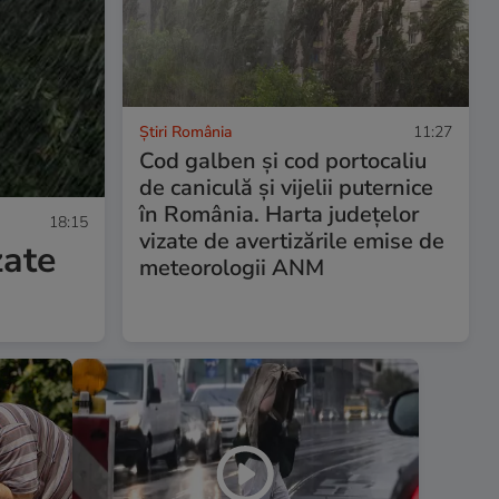
Știri România
11:27
Cod galben și cod portocaliu
de caniculă și vijelii puternice
în România. Harta județelor
18:15
vizate de avertizările emise de
zate
meteorologii ANM