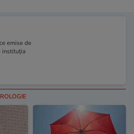
ice emise de
instituția
OROLOGIE