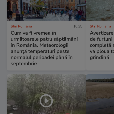
Știri România
10:35
Știri România
Cum va fi vremea în
Avertizar
următoarele patru săptămâni
de furtuni
în România. Meteorologii
completă a 
anunță temperaturi peste
va ploua to
normalul perioadei până în
grindină
septembrie