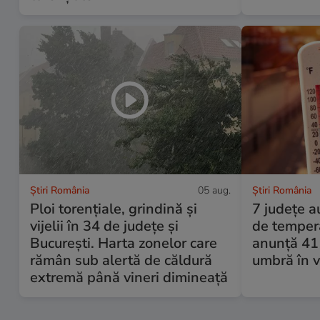
Știri România
05 aug.
Știri România
Ploi torențiale, grindină și
7 județe a
vijelii în 34 de județe și
de temper
București. Harta zonelor care
anunță 41 
rămân sub alertă de căldură
umbră în ve
extremă până vineri dimineață