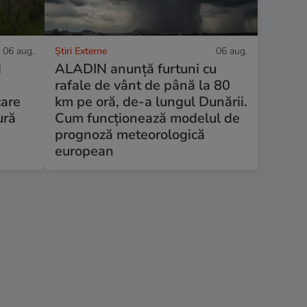
06 aug.
Știri Externe
06 aug.
i
ALADIN anunță furtuni cu
rafale de vânt de până la 80
care
km pe oră, de-a lungul Dunării.
ură
Cum funcționează modelul de
prognoză meteorologică
european