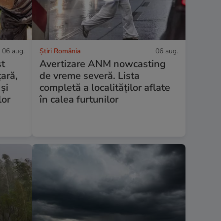
06 aug.
Știri România
06 aug.
st
Avertizare ANM nowcasting
ară,
de vreme severă. Lista
 și
completă a localităților aflate
lor
în calea furtunilor