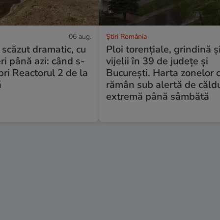
06 aug.
Știri România
scăzut dramatic, cu
Ploi torențiale, grindină ș
eri până azi: când s-
vijelii în 39 de județe și
pri Reactorul 2 de la
București. Harta zonelor 
ă
rămân sub alertă de căld
extremă până sâmbătă