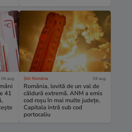
04 aug.
Știri România
04 aug.
omâni
România, lovită de un val de
de 41
căldură extremă. ANM a emis
ă,
cod roșu în mai multe județe,
cește
Capitala intră sub cod
portocaliu