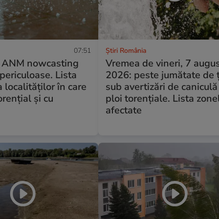
07:51
Știri România
e ANM nowcasting
Vremea de vineri, 7 augu
 periculoase. Lista
2026: peste jumătate de ț
localităților în care
sub avertizări de caniculă
rențial și cu
ploi torențiale. Lista zone
afectate