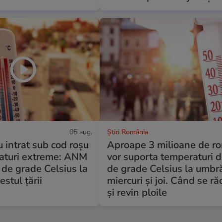
05 aug.
Știri România
u intrat sub cod roșu
Aproape 3 milioane de r
aturi extreme: ANM
vor suporta temperaturi 
de grade Celsius la
de grade Celsius la umbr
stul țării
miercuri și joi. Când se ră
și revin ploile