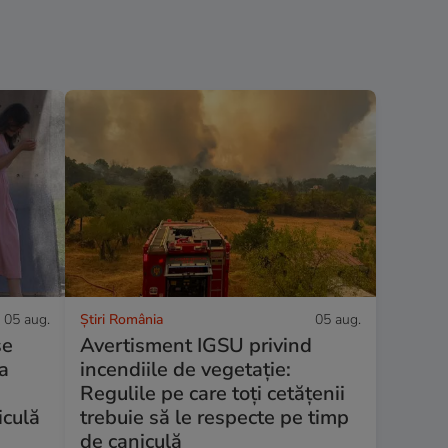
05 aug.
Știri România
05 aug.
se
Avertisment IGSU privind
ra
incendiile de vegetație:
Regulile pe care toți cetățenii
iculă
trebuie să le respecte pe timp
de caniculă