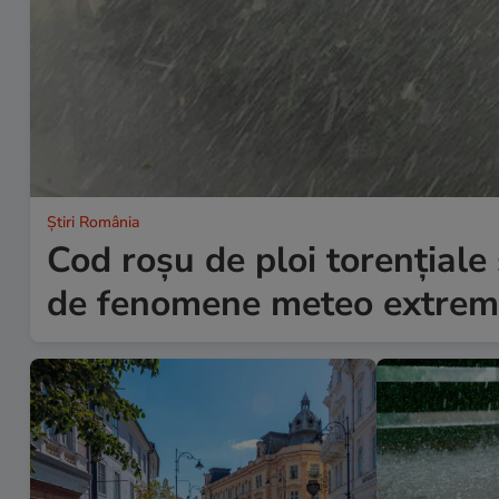
Știri România
Cod roșu de ploi torențiale ș
de fenomene meteo extre