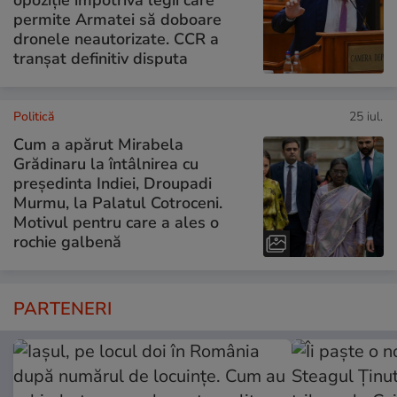
opoziție împotriva legii care
permite Armatei să doboare
dronele neautorizate. CCR a
tranșat definitiv disputa
Politică
25 iul.
Cum a apărut Mirabela
Grădinaru la întâlnirea cu
președinta Indiei, Droupadi
Murmu, la Palatul Cotroceni.
Motivul pentru care a ales o
rochie galbenă
PARTENERI