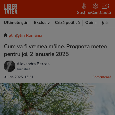
Susține
Cont
Caută
Ultimele știri
Exclusiv
Criză politică
Opinii
Intervi
|
Ştiri
|
Știri România
Cum va fi vremea mâine. Prognoza meteo
pentru joi, 2 ianuarie 2025
Alexandra Bercea
Jurnalist
01 ian. 2025, 16:21
Comentează