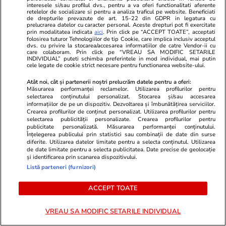
interesele si/sau profilul dvs., pentru a va oferi functionalitati aferente
României, de asta au venit în trei zile
retelelor de socializare si pentru a analiza traficul pe website. Beneficiati
de drepturile prevazute de art. 15-22 din GDPR in legatura cu
consecutive”, crede Traian Băsescu
prelucrarea datelor cu caracter personal. Aceste drepturi pot fi exercitate
prin modalitatea indicata
aici
. Prin click pe “ACCEPT TOATE”, acceptati
folosirea tuturor Tehnologiilor de tip Cookie, care implica inclusiv acceptul
dvs. cu privire la stocarea/accesarea informatiilor de catre Vendor-ii cu
care colaboram. Prin click pe “VREAU SA MODIFIC SETARILE
Vacanțe și Cultură
26 iul.
INDIVIDUAL” puteti schimba preferintele in mod individual, mai putin
cele legate de cookie strict necesare pentru functionarea website-ului.
Țara europeană cunoscută pentru legendele
Atât noi, cât și partenerii noștri prelucrăm datele pentru a oferi:
despre vrăjitoare, vampiri extratereștri și
Măsurarea performanței reclamelor. Utilizarea profilurilor pentru
selectarea conținutului personalizat. Stocarea și/sau accesarea
sirene: „Teoriile înfloresc”
informațiilor de pe un dispozitiv. Dezvoltarea și îmbunătățirea serviciilor.
Crearea profilurilor de conținut personalizat. Utilizarea profilurilor pentru
selectarea publicității personalizate. Crearea profilurilor pentru
publicitate personalizată. Măsurarea performanței conținutului.
Știri Externe
26 iul.
Înțelegerea publicului prin statistici sau combinații de date din surse
diferite. Utilizarea datelor limitate pentru a selecta conținutul. Utilizarea
Sute de turiști au fost evacuați pe mare din
de date limitate pentru a selecta publicitatea. Date precise de geolocație
cauza unui incendiu izbucnit într-o stațiune din
și identificarea prin scanarea dispozitivului.
Listă parteneri (furnizori)
Italia
ACCEPT TOATE
Știri Externe
26 iul.
VREAU SA MODIFIC SETARILE INDIVIDUAL
Iranul îl jignește pe Volodimir Zelenski și