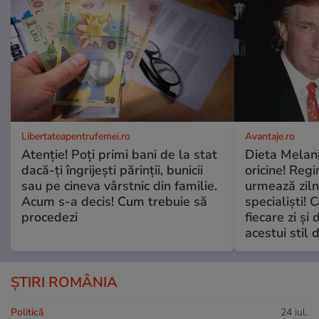
Libertateapentrufemei.ro
Avantaje.ro
Atenție! Poți primi bani de la stat
Dieta Melan
dacă-ți îngrijești părinții, bunicii
oricine! Regi
sau pe cineva vârstnic din familie.
urmează zilni
Acum s-a decis! Cum trebuie să
specialiști! 
procedezi
fiecare zi și 
acestui stil 
ȘTIRI ROMÂNIA
Politică
24 iul.