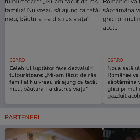
GSP.RO
GSP.RO
Celebrul luptător face dezvăluiri
Noua sală u
tulburătoare: „Mi-am făcut de râs
României va 
familia! Nu vreau să ajung ca tatăl
săptămâna vi
meu, băutura i-a distrus viața”
ghici primul 
găzduit acol
PARTENERI