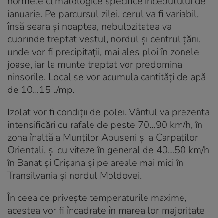
normele climatologice specifice începutului de
ianuarie. Pe parcursul zilei, cerul va fi variabil,
însă seara și noaptea, nebulozitatea va
cuprinde treptat vestul, nordul și centrul țării,
unde vor fi precipitații, mai ales ploi în zonele
joase, iar la munte treptat vor predomina
ninsorile. Local se vor acumula cantități de apă
de 10…15 l/mp.
Izolat vor fi condiții de polei. Vântul va prezenta
intensificări cu rafale de peste 70…90 km/h, în
zona înaltă a Munților Apuseni și a Carpaților
Orientali, și cu viteze în general de 40…50 km/h
în Banat și Crișana și pe areale mai mici în
Transilvania și nordul Moldovei.
În ceea ce privește temperaturile maxime,
acestea vor fi încadrate în marea lor majoritate