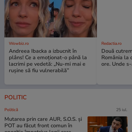
Wowbiz.ro
Redactia.ro
Andreea Ibacka a izbucnit în
Două cutrem
plâns! Ce a emoționat-o până la
România la d
lacrimi pe vedetă: „Nu-mi mai e
ore. Unde s
rușine să fiu vulnerabilă”
POLITIC
Politică
25 iul.
Mutarea prin care AUR, S.O.S. și
POT au făcut front comun în