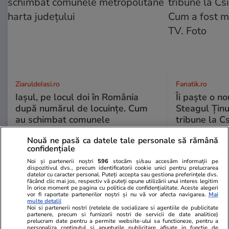
ZiaruldeIasi.ro
Fanatik.ro
Iașul, pe locul doi în România
Îi paște o no
după numărul de locuințe. Cum
Steagul Ținut
au schimbat comunele
tribune la C
metropolitane harta județului
Cum a fost 
Nouă ne pasă ca datele tale personale să rămână
TV. Foto
confidențiale
Noi și partenerii noștri
596
stocăm și/sau accesăm informații pe
dispozitivul dvs., precum identificatorii cookie unici pentru prelucrarea
datelor cu caracter personal. Puteți accepta sau gestiona preferințele dvs.
făcând clic mai jos, respectiv vă puteți opune utilizării unui interes legitim
ULTIMELE ȘTIRI
în orice moment pe pagina cu politica de confidențialitate. Aceste alegeri
vor fi raportate partenerilor noștri și nu vă vor afecta navigarea.
Mai
multe detalii
Noi si partenerii nostri (retelele de socializare si agentiile de publicitate
Știri România
26 iul.
partenere, precum si furnizorii nostri de servicii de date analitice)
prelucram date pentru a permite website-ului sa functioneze, pentru a
Rusia „testează capacitatea de ripostă a
personaliza continutul si anunturile publicitare afisate in functie de