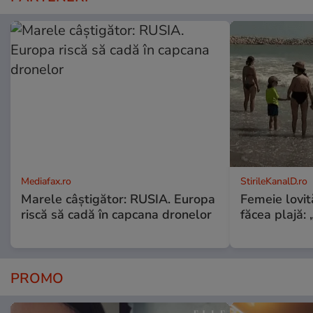
Mediafax.ro
StirileKanalD.ro
Marele câștigător: RUSIA. Europa
Femeie lovit
riscă să cadă în capcana dronelor
făcea plajă: „
PROMO