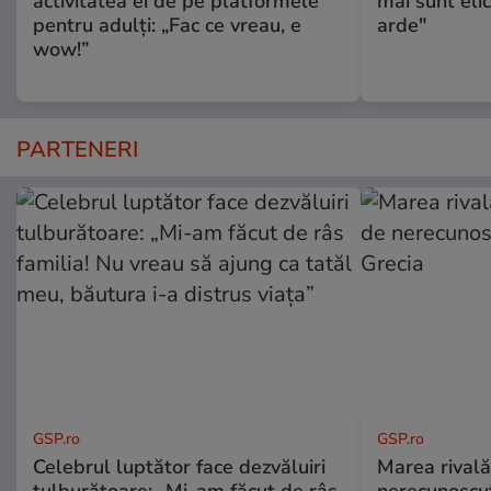
activitatea ei de pe platformele
mai sunt eli
pentru adulți: „Fac ce vreau, e
arde"
wow!”
PARTENERI
GSP.ro
GSP.ro
Celebrul luptător face dezvăluiri
Marea rivală
tulburătoare: „Mi-am făcut de râs
nerecunoscut