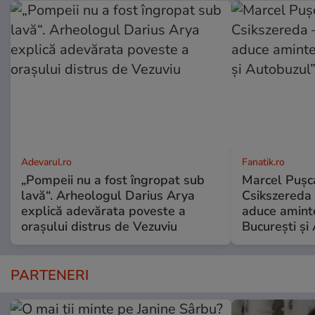
Adevarul.ro
Fanatik.ro
„Pompeii nu a fost îngropat sub
Marcel Pușca
lavă“. Arheologul Darius Arya
Csikszereda 
explică adevărata poveste a
aduce amint
orașului distrus de Vezuviu
București și
PARTENERI