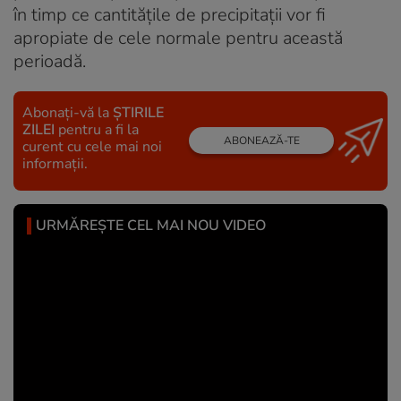
în timp ce cantităţile de precipitaţii vor fi
apropiate de cele normale pentru această
perioadă.
Abonați-vă la
ȘTIRILE
ZILEI
pentru a fi la
ABONEAZĂ-TE
curent cu cele mai noi
informații.
URMĂREȘTE CEL MAI NOU VIDEO