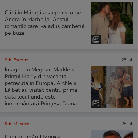
Cătălin Măruță a surprins-o pe
Andra în Marbella. Gestul
romantic care i-a adus zâmbetul
pe buze
Știri Externe
25 iul.
Imagini cu Meghan Markle și
Prințul Harry din vacanța
petrecută în Europa. Archie și
Lilibet au vizitat pentru prima
dată locul unde este
înmormântată Prințesa Diana
Stiri Mondene
25 iul.
Cum au apărut Monica