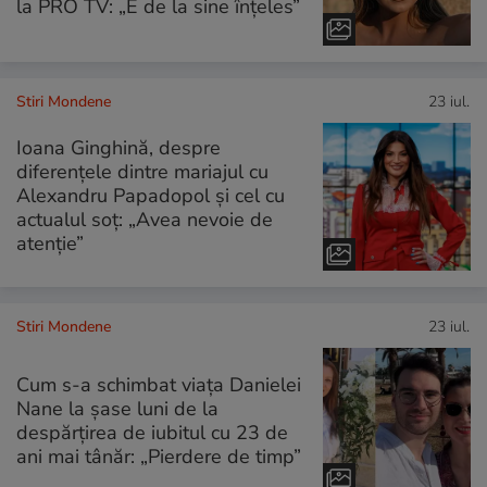
la PRO TV: „E de la sine înțeles”
Stiri Mondene
23 iul.
Ioana Ginghină, despre
diferențele dintre mariajul cu
Alexandru Papadopol și cel cu
actualul soț: „Avea nevoie de
atenție”
Stiri Mondene
23 iul.
Cum s-a schimbat viața Danielei
Nane la șase luni de la
despărțirea de iubitul cu 23 de
ani mai tânăr: „Pierdere de timp”