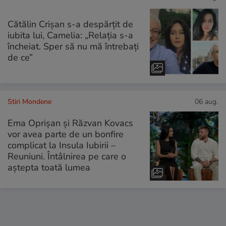
Cătălin Crișan s-a despărțit de
iubita lui, Camelia: „Relația s-a
încheiat. Sper să nu mă întrebați
de ce”
Stiri Mondene
06 aug.
Ema Oprișan și Răzvan Kovacs
vor avea parte de un bonfire
complicat la Insula Iubirii –
Reuniuni. Întâlnirea pe care o
aștepta toată lumea