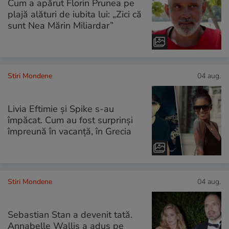
Cum a apărut Florin Prunea pe
plajă alături de iubita lui: „Zici că
sunt Nea Mărin Miliardar”
Stiri Mondene
04 aug.
Livia Eftimie și Spike s-au
împăcat. Cum au fost surprinși
împreună în vacanță, în Grecia
Stiri Mondene
04 aug.
Sebastian Stan a devenit tată.
Annabelle Wallis a adus pe