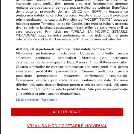
Program TV
Calculator sarcina
Imoradar24
interesele si/sau profilul dvs., pentru a va oferi functionalitati aferente
retelelor de socializare si pentru a analiza traficul pe website. Beneficiati
Avantaje
Ajută Copiii
Colecții Libertatea
de drepturile prevazute de art. 15-22 din GDPR in legatura cu
prelucrarea datelor cu caracter personal. Aceste drepturi pot fi exercitate
prin modalitatea indicata
aici
. Prin click pe “ACCEPT TOATE”, acceptati
Pariază responsabil! Decizia ONJN nr. 821/25.09.2025.
folosirea tuturor Tehnologiilor de tip Cookie, care implica inclusiv acceptul
dvs. cu privire la stocarea/accesarea informatiilor de catre Vendor-ii cu
Jocurile de noroc sunt interzise minorilor.
care colaboram. Prin click pe “VREAU SA MODIFIC SETARILE
INDIVIDUAL” puteti schimba preferintele in mod individual, mai putin
cele legate de cookie strict necesare pentru functionarea website-ului.
© 2026 Ringier Romania. Toate drepturile rezervate
Atât noi, cât și partenerii noștri prelucrăm datele pentru a oferi:
Măsurarea performanței reclamelor. Utilizarea profilurilor pentru
selectarea conținutului personalizat. Stocarea și/sau accesarea
informațiilor de pe un dispozitiv. Dezvoltarea și îmbunătățirea serviciilor.
Crearea profilurilor de conținut personalizat. Utilizarea profilurilor pentru
Actualizare preferințe cookies
selectarea publicității personalizate. Crearea profilurilor pentru
publicitate personalizată. Măsurarea performanței conținutului.
Înțelegerea publicului prin statistici sau combinații de date din surse
diferite. Utilizarea datelor limitate pentru a selecta conținutul. Utilizarea
de date limitate pentru a selecta publicitatea. Date precise de geolocație
și identificarea prin scanarea dispozitivului.
Listă parteneri (furnizori)
ACCEPT TOATE
VREAU SA MODIFIC SETARILE INDIVIDUAL