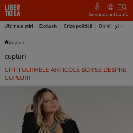
Susține
Cont
Caută
Ultimele știri
Exclusiv
Criză politică
Opinii
Intervi
|
cupluri
cupluri
CITIȚI ULTIMELE ARTICOLE SCRISE DESPRE
CUPLURI