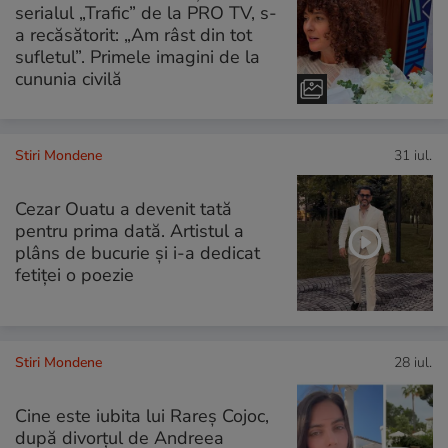
serialul „Trafic” de la PRO TV, s-
a recăsătorit: „Am râst din tot
sufletul”. Primele imagini de la
cununia civilă
Stiri Mondene
31 iul.
Cezar Ouatu a devenit tată
pentru prima dată. Artistul a
plâns de bucurie și i-a dedicat
fetiței o poezie
Stiri Mondene
28 iul.
Cine este iubita lui Rareș Cojoc,
după divorțul de Andreea