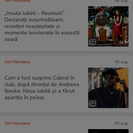
Stiri Mondene
06 aug.
„Insula Iubirii – Reuniuni”.
Declarații surprinzătoare,
revederi neașteptate și
momente tensionate în această
seară
Stiri Mondene
06 aug.
Cum a fost surprins Cabral în
club, după divorțul de Andreea
Ibacka. Noua iubită și-a făcut
apariția în peisaj
Stiri Mondene
05 aug.