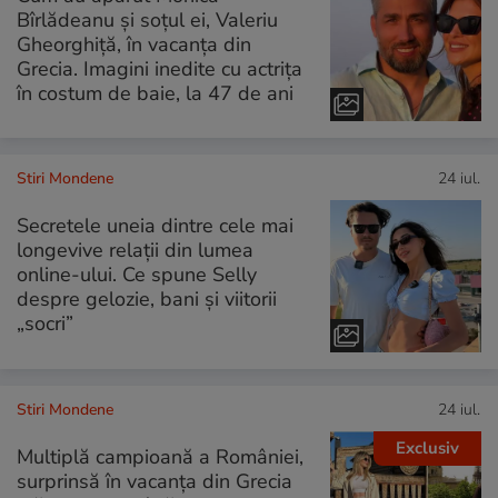
Bîrlădeanu și soțul ei, Valeriu
Gheorghiță, în vacanța din
Grecia. Imagini inedite cu actrița
în costum de baie, la 47 de ani
Stiri Mondene
24 iul.
Secretele uneia dintre cele mai
longevive relații din lumea
online-ului. Ce spune Selly
despre gelozie, bani și viitorii
„socri”
Stiri Mondene
24 iul.
Exclusiv
Multiplă campioană a României,
surprinsă în vacanța din Grecia