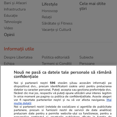
Bani și Afaceri
Cele mai citite
Lifestyle
știri
Infrastructura
Horoscop
Educație
Relații
Tehnologie
Sănătate și Fitness
Video
Vacanțe și Cultură
Opinii
Informații utile
Despre Libertatea
Politica editorială
Subiecte
Echipa
Termeni și Conditii
Persoane
Publicitate
Abonamente
Sitemap
Nouă ne pasă ca datele tale personale să rămână
confidențiale
Politica de
Autori
confidențialitate
Noi și partenerii noștri
596
stocăm și/sau accesăm informații pe
dispozitivul dvs., precum identificatorii cookie unici pentru prelucrarea
datelor cu caracter personal. Puteți accepta sau gestiona preferințele dvs.
Ringier România
făcând clic mai jos, respectiv vă puteți opune utilizării unui interes legitim
în orice moment pe pagina cu politica de confidențialitate. Aceste alegeri
vor fi raportate partenerilor noștri și nu vă vor afecta navigarea.
Mai
Libertatea pentru
ELLE
Locuri de muncă
multe detalii
femei
Noi si partenerii nostri (retelele de socializare si agentiile de publicitate
Gazeta Sporturilor
Imobiliare.ro
partenere, precum si furnizorii nostri de servicii de date analitice)
Unica.ro
prelucram date pentru a permite website-ului sa functioneze, pentru a
Stiri mondene
Jobradar24
personaliza continutul si anunturile publicitare afisate in functie de