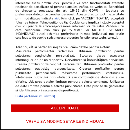
interesele si/sau profilul dvs., pentru a va oferi functionalitati aferente
retelelor de socializare si pentru a analiza traficul pe website. Beneficiati
Liber la cuvânt | O icoană în
de drepturile prevazute de art. 15-22 din GDPR in legatura cu
prelucrarea datelor cu caracter personal. Aceste drepturi pot fi exercitate
pixeli
prin modalitatea indicata
aici
. Prin click pe “ACCEPT TOATE”, acceptati
folosirea tuturor Tehnologiilor de tip Cookie, care implica inclusiv acceptul
dvs. cu privire la stocarea/accesarea informatiilor de catre Vendor-ii cu
care colaboram. Prin click pe “VREAU SA MODIFIC SETARILE
INDIVIDUAL” puteti schimba preferintele in mod individual, mai putin
cele legate de cookie strict necesare pentru functionarea website-ului.
Atât noi, cât și partenerii noștri prelucrăm datele pentru a oferi:
1
2
•••
4
Măsurarea performanței reclamelor. Utilizarea profilurilor pentru
selectarea conținutului personalizat. Stocarea și/sau accesarea
informațiilor de pe un dispozitiv. Dezvoltarea și îmbunătățirea serviciilor.
Crearea profilurilor de conținut personalizat. Utilizarea profilurilor pentru
selectarea publicității personalizate. Crearea profilurilor pentru
publicitate personalizată. Măsurarea performanței conținutului.
Libertatea.ro
Înțelegerea publicului prin statistici sau combinații de date din surse
diferite. Utilizarea datelor limitate pentru a selecta conținutul. Utilizarea
Ultimele știri
Război Iran
Retete culinare
de date limitate pentru a selecta publicitatea. Date precise de geolocație
și identificarea prin scanarea dispozitivului.
Știri România
Divertisment
Fructe si legume
Listă parteneri (furnizori)
Știri Externe
Monden
Ingrijirea
plantelor
Politică
ACCEPT TOATE
Muzică și Filme
Bani și Afaceri
Cele mai citite
Lifestyle
știri
VREAU SA MODIFIC SETARILE INDIVIDUAL
Infrastructura
Horoscop
Educație