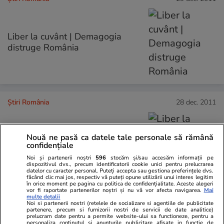
Liber la cuvânt | Demagogia
distruge România
Știri România
28 dec. 2011
Nouă ne pasă ca datele tale personale să rămână
Liber la cuvânt | Unde urma să
confidențiale
fie îngropat Ceauşescu?
Noi și partenerii noștri
596
stocăm și/sau accesăm informații pe
dispozitivul dvs., precum identificatorii cookie unici pentru prelucrarea
datelor cu caracter personal. Puteți accepta sau gestiona preferințele dvs.
făcând clic mai jos, respectiv vă puteți opune utilizării unui interes legitim
în orice moment pe pagina cu politica de confidențialitate. Aceste alegeri
vor fi raportate partenerilor noștri și nu vă vor afecta navigarea.
Mai
multe detalii
Noi si partenerii nostri (retelele de socializare si agentiile de publicitate
Știri România
27 dec. 2011
partenere, precum si furnizorii nostri de servicii de date analitice)
prelucram date pentru a permite website-ului sa functioneze, pentru a
personaliza continutul si anunturile publicitare afisate in functie de