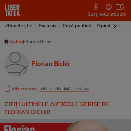
Susține
Cont
Caută
Ultimele știri
Exclusiv
Criză politică
Opinii
Intervi
|
|
Autori
Florian Bichir
Florian Bichir
politica editorială Libertatea
Află care este
CITIȚI ULTIMELE ARTICOLE SCRISE DE
FLORIAN BICHIR