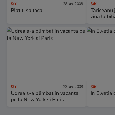
Ştiri
28 ian. 2008
Ştiri
Platiti sa taca
Tariceanu 
ziua la bil
Ştiri
23 ian. 2008
Ştiri
Udrea s-a plimbat in vacanta
In Elvetia 
pe la New York si Paris