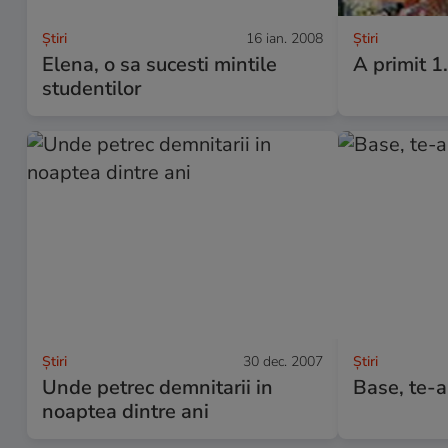
Ştiri
16 ian. 2008
Ştiri
Elena, o sa sucesti mintile
A primit 1
studentilor
Ştiri
30 dec. 2007
Ştiri
Unde petrec demnitarii in
Base, te-ai
noaptea dintre ani