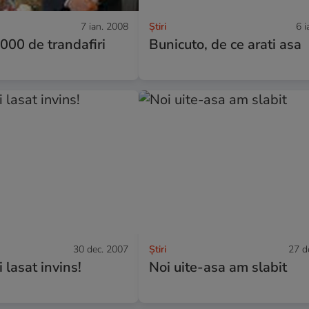
7 ian. 2008
Ştiri
6 i
.000 de trandafiri
Bunicuto, de ce arati asa
30 dec. 2007
Ştiri
27 d
 lasat invins!
Noi uite-asa am slabit