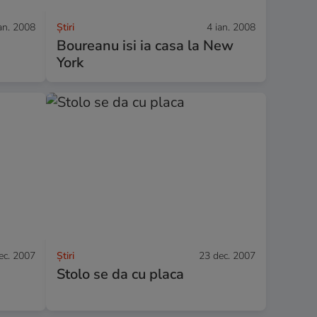
an. 2008
Ştiri
4 ian. 2008
Boureanu isi ia casa la New
York
ec. 2007
Ştiri
23 dec. 2007
Stolo se da cu placa