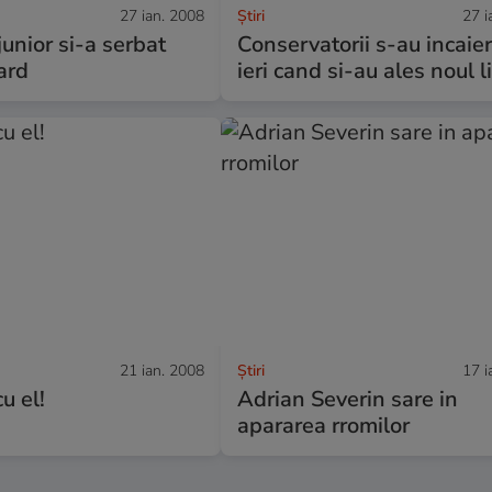
27 ian. 2008
Ştiri
27 i
junior si-a serbat
Conservatorii s-au incaie
iard
ieri cand si-au ales noul l
21 ian. 2008
Ştiri
17 i
cu el!
Adrian Severin sare in
apararea rromilor