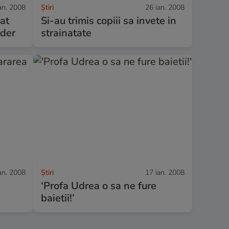
an. 2008
Ştiri
26 ian. 2008
rat
Si-au trimis copiii sa invete in
ider
strainatate
an. 2008
Ştiri
17 ian. 2008
‘Profa Udrea o sa ne fure
baietii!’