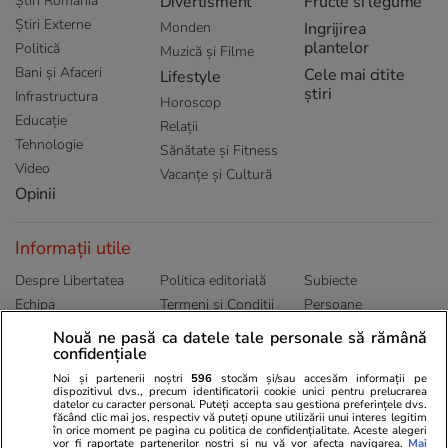
Știri România
Divertisment
Fructe si legume
Știri Externe
Monden
Ingrijirea
plantelor
Politică
Muzică și Filme
Bani și Afaceri
Cele mai citite
Lifestyle
știri
Infrastructura
Horoscop
Educație
Relații
Tehnologie
Sănătate și Fitness
Video
Vacanțe și Cultură
Opinii
Informații utile
Despre Libertatea
Politica editorială
Subiecte
Echipa
Termeni și Conditii
Persoane
Publicitate
Abonamente
Sitemap
Nouă ne pasă ca datele tale personale să rămână
Politica de
confidențiale
Autori
confidențialitate
Noi și partenerii noștri
596
stocăm și/sau accesăm informații pe
dispozitivul dvs., precum identificatorii cookie unici pentru prelucrarea
datelor cu caracter personal. Puteți accepta sau gestiona preferințele dvs.
Ringier România
făcând clic mai jos, respectiv vă puteți opune utilizării unui interes legitim
în orice moment pe pagina cu politica de confidențialitate. Aceste alegeri
vor fi raportate partenerilor noștri și nu vă vor afecta navigarea.
Mai