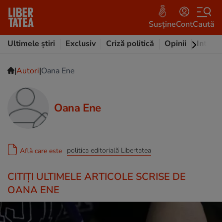
Susține
Cont
Caută
Ultimele știri
Exclusiv
Criză politică
Opinii
Intervi
|
|
Autori
Oana Ene
Oana Ene
politica editorială Libertatea
Află care este
CITIȚI ULTIMELE ARTICOLE SCRISE DE
OANA ENE