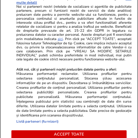
Libertatea pentru
ELLE
Locuri de muncă
multe detalii
femei
Noi si partenerii nostri (retelele de socializare si agentiile de publicitate
Gazeta Sporturilor
Imobiliare.ro
partenere, precum si furnizorii nostri de servicii de date analitice)
Unica.ro
prelucram date pentru a permite website-ului sa functioneze, pentru a
Stiri mondene
Jobradar24
personaliza continutul si anunturile publicitare afisate in functie de
Program TV
Calculator sarcina
Imoradar24
interesele si/sau profilul dvs., pentru a va oferi functionalitati aferente
retelelor de socializare si pentru a analiza traficul pe website. Beneficiati
Avantaje
Ajută Copiii
Colecții Libertatea
de drepturile prevazute de art. 15-22 din GDPR in legatura cu
prelucrarea datelor cu caracter personal. Aceste drepturi pot fi exercitate
prin modalitatea indicata
aici
. Prin click pe “ACCEPT TOATE”, acceptati
Pariază responsabil! Decizia ONJN nr. 821/25.09.2025.
folosirea tuturor Tehnologiilor de tip Cookie, care implica inclusiv acceptul
dvs. cu privire la stocarea/accesarea informatiilor de catre Vendor-ii cu
Jocurile de noroc sunt interzise minorilor.
care colaboram. Prin click pe “VREAU SA MODIFIC SETARILE
INDIVIDUAL” puteti schimba preferintele in mod individual, mai putin
cele legate de cookie strict necesare pentru functionarea website-ului.
© 2026 Ringier Romania. Toate drepturile rezervate
Atât noi, cât și partenerii noștri prelucrăm datele pentru a oferi:
Măsurarea performanței reclamelor. Utilizarea profilurilor pentru
selectarea conținutului personalizat. Stocarea și/sau accesarea
informațiilor de pe un dispozitiv. Dezvoltarea și îmbunătățirea serviciilor.
Crearea profilurilor de conținut personalizat. Utilizarea profilurilor pentru
Actualizare preferințe cookies
selectarea publicității personalizate. Crearea profilurilor pentru
publicitate personalizată. Măsurarea performanței conținutului.
Înțelegerea publicului prin statistici sau combinații de date din surse
diferite. Utilizarea datelor limitate pentru a selecta conținutul. Utilizarea
de date limitate pentru a selecta publicitatea. Date precise de geolocație
și identificarea prin scanarea dispozitivului.
Listă parteneri (furnizori)
ACCEPT TOATE