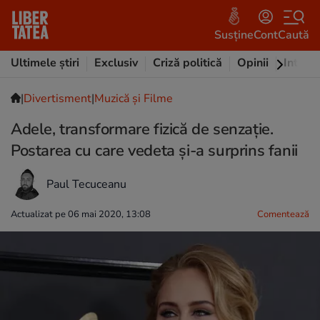
Susține
Cont
Caută
Ultimele știri
Exclusiv
Criză politică
Opinii
Intervi
|
Divertisment
|
Muzică și Filme
Adele, transformare fizică de senzație.
Postarea cu care vedeta și-a surprins fanii
Paul Tecuceanu
Actualizat pe 06 mai 2020, 13:08
Comentează