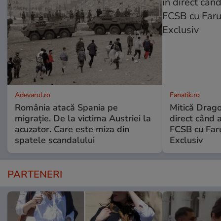
Adevarul.ro
Fanatik.ro
România atacă Spania pe
Mitică Drago
migrație. De la victima Austriei la
direct când a
acuzator. Care este miza din
FCSB cu Faru
spatele scandalului
Exclusiv
PARTENERI