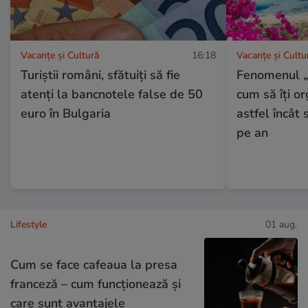
Vacanțe și Cultură
16:18
Vacanțe și Cultu
Turiștii români, sfătuiți să fie
Fenomenul 
atenți la bancnotele false de 50
cum să îți o
euro în Bulgaria
astfel încât 
pe an
Lifestyle
01 aug.
Cum se face cafeaua la presa
franceză – cum funcționează și
care sunt avantajele