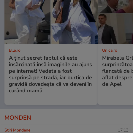
Elle.ro
Unica.ro
A ținut secret faptul că este
Mirabela Gră
însărcinată însă imaginile au ajuns
surprinzătoar
pe internet! Vedeta a fost
flancată de 
surprinsă pe stradă, iar burtica de
aflat despre
gravidă dovedește că va deveni în
de Apel
curând mamă
MONDEN
Stiri Mondene
17:13