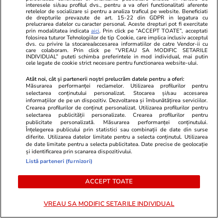
interesele si/sau profilul dvs., pentru a va oferi functionalitati aferente
Știri România
16:00
retelelor de socializare si pentru a analiza traficul pe website. Beneficiati
de drepturile prevazute de art. 15-22 din GDPR in legatura cu
Primul oraș din România care a
prelucrarea datelor cu caracter personal. Aceste drepturi pot fi exercitate
prin modalitatea indicata
aici
. Prin click pe “ACCEPT TOATE”, acceptati
stins iluminatul public după
folosirea tuturor Tehnologiilor de tip Cookie, care implica inclusiv acceptul
dvs. cu privire la stocarea/accesarea informatiilor de catre Vendor-ii cu
miezul nopții. Primarul, după
care colaboram. Prin click pe “VREAU SA MODIFIC SETARILE
INDIVIDUAL” puteti schimba preferintele in mod individual, mai putin
avalanșa de critici negative:
cele legate de cookie strict necesare pentru functionarea website-ului.
„Este simplu să nu-ți pese de
Atât noi, cât și partenerii noștri prelucrăm datele pentru a oferi:
Măsurarea performanței reclamelor. Utilizarea profilurilor pentru
nimic, să stai tolănit cu o bere în
selectarea conținutului personalizat. Stocarea și/sau accesarea
informațiilor de pe un dispozitiv. Dezvoltarea și îmbunătățirea serviciilor.
față”
Crearea profilurilor de conținut personalizat. Utilizarea profilurilor pentru
selectarea publicității personalizate. Crearea profilurilor pentru
publicitate personalizată. Măsurarea performanței conținutului.
Înțelegerea publicului prin statistici sau combinații de date din surse
Știri România
15:46
diferite. Utilizarea datelor limitate pentru a selecta conținutul. Utilizarea
de date limitate pentru a selecta publicitatea. Date precise de geolocație
Cum a scăzut nivelul Dunării
Exclusiv
și identificarea prin scanarea dispozitivului.
Listă parteneri (furnizori)
aproape de pragul istoric și cum
vor fi folosite cele patru barje
ACCEPT TOATE
pentru redirecționarea cursului
fluviului către Cernavodă
VREAU SA MODIFIC SETARILE INDIVIDUAL