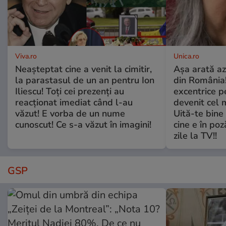
Viva.ro
Unica.ro
Neașteptat cine a venit la cimitir,
Așa arată az
la parastasul de un an pentru Ion
din România!
Iliescu! Toți cei prezenți au
excentrice pe
reacționat imediat când l-au
devenit cel 
văzut! E vorba de un nume
Uită-te bine 
cunoscut! Ce s-a văzut în imagini!
cine e în poz
zile la TV!!
GSP