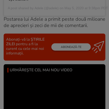
A post shared by
Adele
(@adele) on
May 5, 2020 at 9:38pm PDT
Postarea lui Adele a primit peste două milioane
de aprecieri şi zeci de mii de comentarii.
Abonați-vă la
ȘTIRILE
ZILEI
pentru a fi la
ABONEAZĂ-TE
curent cu cele mai noi
informații.
URMĂREȘTE CEL MAI NOU VIDEO