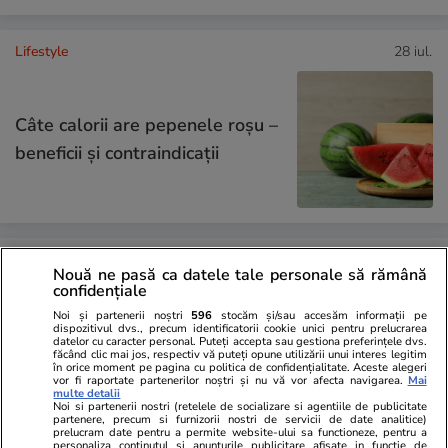
Lifestyle
28 iul.
Câte calorii are pepenele roșu –
beneficii și contraindicații
Știri România
16:33
Nouă ne pasă ca datele tale personale să rămână
confidențiale
Ilie Bolojan cere economii și
Noi și partenerii noștri
596
stocăm și/sau accesăm informații pe
spune că poate limita legal
dispozitivul dvs., precum identificatorii cookie unici pentru prelucrarea
datelor cu caracter personal. Puteți accepta sau gestiona preferințele dvs.
făcând clic mai jos, respectiv vă puteți opune utilizării unui interes legitim
consumul marilor companii:
în orice moment pe pagina cu politica de confidențialitate. Aceste alegeri
vor fi raportate partenerilor noștri și nu vă vor afecta navigarea.
Mai
„Măsură de rezervă”
multe detalii
Noi si partenerii nostri (retelele de socializare si agentiile de publicitate
partenere, precum si furnizorii nostri de servicii de date analitice)
prelucram date pentru a permite website-ului sa functioneze, pentru a
personaliza continutul si anunturile publicitare afisate in functie de