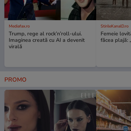
Mediafax.ro
StirileKanalD.ro
Trump, rege al rock’n’roll-ului.
Femeie lovit
Imaginea creată cu AI a devenit
făcea plajă: „
virală
PROMO