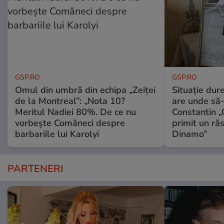
GSP.RO
GSP.RO
Omul din umbră din echipa „Zeiței
Situație dur
de la Montreal”: „Nota 10?
are unde să-
Meritul Nadiei 80%. De ce nu
Constantin 
vorbește Comăneci despre
primit un ră
barbariile lui Karolyi
Dinamo”
PARTENERI