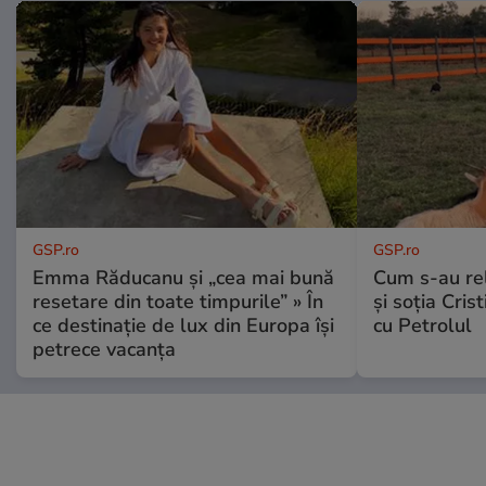
GSP.ro
GSP.ro
Emma Răducanu și „cea mai bună
Cum s-au re
resetare din toate timpurile” » În
și soția Cris
ce destinație de lux din Europa își
cu Petrolul
petrece vacanța