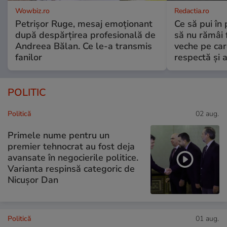
Wowbiz.ro
Redactia.ro
Petrișor Ruge, mesaj emoționant
Ce să pui în 
după despărțirea profesională de
să nu rămâi f
Andreea Bălan. Ce le-a transmis
veche pe car
fanilor
respectă și a
POLITIC
Politică
02 aug.
Primele nume pentru un
premier tehnocrat au fost deja
avansate în negocierile politice.
Varianta respinsă categoric de
Nicușor Dan
Politică
01 aug.