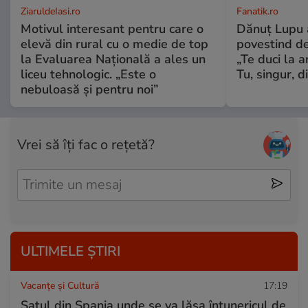
ZiaruldeIasi.ro
Fanatik.ro
Motivul interesant pentru care o
Dănuț Lupu a
elevă din rural cu o medie de top
povestind d
la Evaluarea Națională a ales un
„Te duci la 
liceu tehnologic. „Este o
Tu, singur, d
nebuloasă și pentru noi”
Vrei să îți fac o rețetă?
ULTIMELE ȘTIRI
Vacanțe și Cultură
17:19
Satul din Spania unde se va lăsa întunericul de