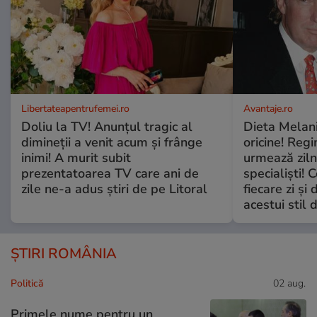
Libertateapentrufemei.ro
Avantaje.ro
Doliu la TV! Anunțul tragic al
Dieta Melan
dimineții a venit acum și frânge
oricine! Regi
inimi! A murit subit
urmează zilni
prezentatoarea TV care ani de
specialiști! 
zile ne-a adus știri de pe Litoral
fiecare zi și 
acestui stil 
ȘTIRI ROMÂNIA
Politică
02 aug.
Primele nume pentru un