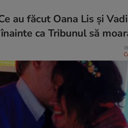
. Ce au făcut Oana Lis şi Vad
 înainte ca Tribunul să moar
15
C