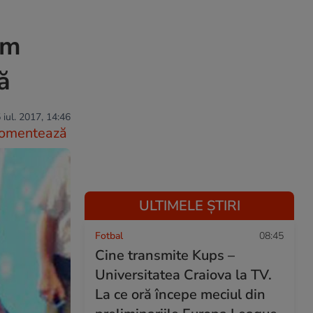
im
ă
 iul. 2017, 14:46
omentează
ULTIMELE ȘTIRI
Fotbal
08:45
Cine transmite Kups –
Universitatea Craiova la TV.
La ce oră începe meciul din