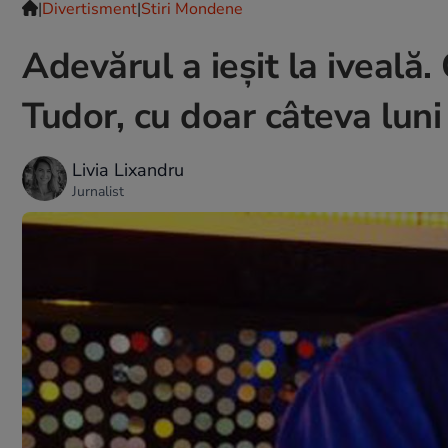
|
Divertisment
|
Stiri Mondene
Adevărul a ieşit la iveală
Tudor, cu doar câteva luni
Livia Lixandru
Jurnalist