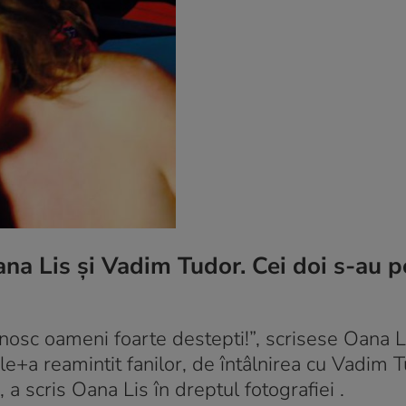
ana Lis şi Vadim Tudor. Cei doi s-au p
nosc oameni foarte destepti!”, scrisese Oana L
e+a reamintit fanilor, de întâlnirea cu Vadim T
a scris Oana Lis în dreptul fotografiei .