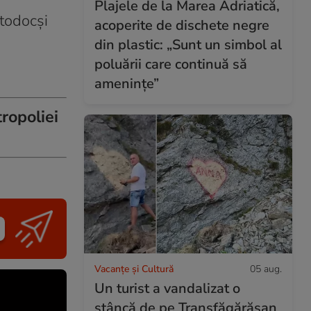
Plajele de la Marea Adriatică,
ortodocşi
acoperite de dischete negre
din plastic: „Sunt un simbol al
poluării care continuă să
amenințe”
tropoliei
Vacanțe și Cultură
05 aug.
Un turist a vandalizat o
stâncă de pe Transfăgărășan