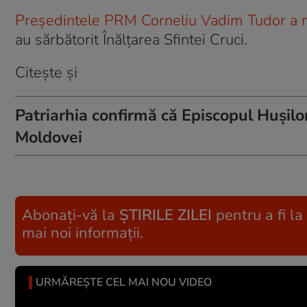
Preşedintele PRM Corneliu Vadim Tudor a m
au sărbătorit Înălţarea Sfintei Cruci.
Citeşte şi
Patriarhia confirmă că Episcopul Hușilor 
Moldovei
Abonați-vă la
ȘTIRILE ZILEI
pentru a fi la
mai noi informații.
URMĂREȘTE CEL MAI NOU VIDEO