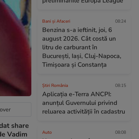
preliminariile Europa League
Bani și Afaceri
08:24
Benzina s-a ieftinit, joi, 6
august 2026. Cât costă un
litru de carburant în
București, Iași, Cluj-Napoca,
Timișoara și Constanța
Știri România
08:15
Aplicația e-Terra ANCPI:
anunțul Guvernului privind
cover
reluarea activității în cadastru
 dat share
Auto
08:08
 de Vadim