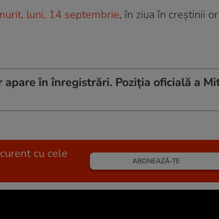
urit, luni, 14 septembrie
, în ziua în creştinii 
apare în înregistrări. Poziția oficială a Mi
 curent cu cele
ABONEAZĂ-TE