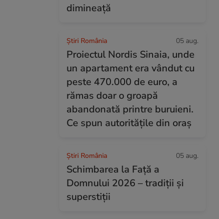
dimineață
Știri România
05 aug.
Proiectul Nordis Sinaia, unde
un apartament era vândut cu
peste 470.000 de euro, a
rămas doar o groapă
abandonată printre buruieni.
Ce spun autoritățile din oraș
Știri România
05 aug.
Schimbarea la Față a
Domnului 2026 – tradiții și
superstiții