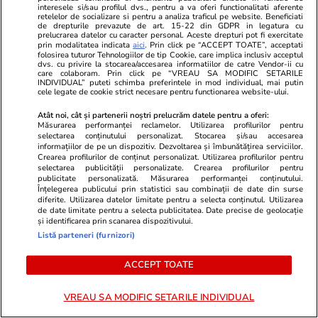
Bani și Afaceri
19:55
interesele si/sau profilul dvs., pentru a va oferi functionalitati aferente
retelelor de socializare si pentru a analiza traficul pe website. Beneficiati
Motorina a depășit 10 lei pe litru. Cât a ajuns
de drepturile prevazute de art. 15-22 din GDPR in legatura cu
prelucrarea datelor cu caracter personal. Aceste drepturi pot fi exercitate
să coste benzina la Petrom, OMV și Rompetrol
prin modalitatea indicata
aici
. Prin click pe “ACCEPT TOATE”, acceptati
folosirea tuturor Tehnologiilor de tip Cookie, care implica inclusiv acceptul
dvs. cu privire la stocarea/accesarea informatiilor de catre Vendor-ii cu
care colaboram. Prin click pe “VREAU SA MODIFIC SETARILE
INDIVIDUAL” puteti schimba preferintele in mod individual, mai putin
Știri Externe
14:25
cele legate de cookie strict necesare pentru functionarea website-ului.
Vremea în Grecia, în august 2026. Un „dom de
Atât noi, cât și partenerii noștri prelucrăm datele pentru a oferi:
căldură” ar putea aduce temperaturi extreme,
Măsurarea performanței reclamelor. Utilizarea profilurilor pentru
selectarea conținutului personalizat. Stocarea și/sau accesarea
de peste 44 grade Celsius
informațiilor de pe un dispozitiv. Dezvoltarea și îmbunătățirea serviciilor.
Crearea profilurilor de conținut personalizat. Utilizarea profilurilor pentru
selectarea publicității personalizate. Crearea profilurilor pentru
publicitate personalizată. Măsurarea performanței conținutului.
Auto
10:32
Înțelegerea publicului prin statistici sau combinații de date din surse
diferite. Utilizarea datelor limitate pentru a selecta conținutul. Utilizarea
Amendă 2.000 de euro și suspendarea
de date limitate pentru a selecta publicitatea. Date precise de geolocație
și identificarea prin scanarea dispozitivului.
permisului auto pe loc, timp de un an: cu ce
Listă parteneri (furnizori)
viteză este interzis să circuli pe autostrăzile din
ACCEPT TOATE
Grecia
VREAU SA MODIFIC SETARILE INDIVIDUAL
Horoscop
27 iul.