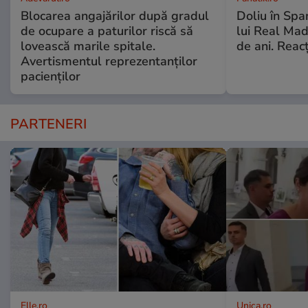
Blocarea angajărilor după gradul
Doliu în Span
de ocupare a paturilor riscă să
lui Real Mad
lovească marile spitale.
de ani. Reacț
Avertismentul reprezentanților
pacienților
PARTENERI
Elle.ro
Unica.ro