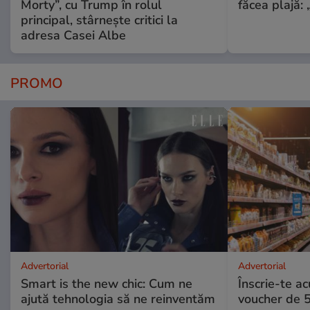
Morty”, cu Trump în rolul
făcea plajă: „
principal, stârnește critici la
adresa Casei Albe
PROMO
Advertorial
Advertorial
Smart is the new chic: Cum ne
Înscrie-te ac
ajută tehnologia să ne reinventăm
voucher de 5