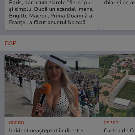
Paris, dar acum ziarele ”fierb” pur
chiar și pe a
și simplu. După un scandal imens,
Brigitte Macron, Prima Doamnă a
Franței, a făcut anunțul bombă
GSP
GSP.RO
GSP.RO
Incident neașteptat în direct »
Curtea de Co