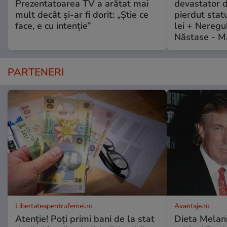
Prezentatoarea TV a arătat mai
devastator 
mult decât și-ar fi dorit: „Știe ce
pierdut stat
face, e cu intenție”
lei + Neregu
Năstase - M
PARTENERI
Libertateapentrufemei.ro
Avantaje.ro
Atenție! Poți primi bani de la stat
Dieta Melan