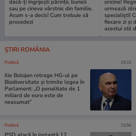
dacă-ți îngrijești părinții, bunicii
oricine! Regi
sau pe cineva vârstnic din familie.
urmează zilni
Acum s-a decis! Cum trebuie să
specialiști! 
procedezi
fiecare zi și 
acestui stil 
ȘTIRI ROMÂNIA
Politică
19:33
Ilie Bolojan retrage HG-ul pe
Biodiversitate și trimite legea în
Parlament: „O penalitate de 1
miliard de euro este de
neasumat”
Politică
15:56
PSD atacă în instanță 12