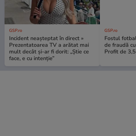
GSP.ro
GSP.ro
Incident neașteptat în direct »
Fostul fotba
Prezentatoarea TV a arătat mai
de fraudă cu 
mult decât și-ar fi dorit: „Știe ce
Profit de 3,
face, e cu intenție”