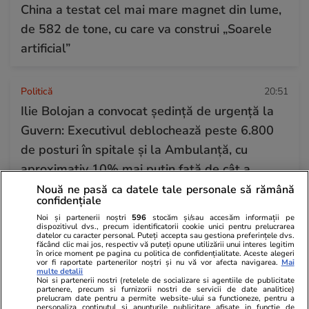
China a testat cel mai mare magnet din lume,
de 582 de tone, cu care va construi „Soarele
artificial”
Politică
20:51
Ilie Bolojan a convocat ședință de urgență la
Guvern: Executivul deblochează peste 6.800
de posturi în spitale și la Ambulanță, cu
aproximativ 10% mai puțin față de cât a
propus Ministerul Sănătății
Nouă ne pasă ca datele tale personale să rămână
confidențiale
Noi și partenerii noștri
596
stocăm și/sau accesăm informații pe
dispozitivul dvs., precum identificatorii cookie unici pentru prelucrarea
Citește mai multe
datelor cu caracter personal. Puteți accepta sau gestiona preferințele dvs.
făcând clic mai jos, respectiv vă puteți opune utilizării unui interes legitim
în orice moment pe pagina cu politica de confidențialitate. Aceste alegeri
vor fi raportate partenerilor noștri și nu vă vor afecta navigarea.
Mai
multe detalii
TRENDING
Noi si partenerii nostri (retelele de socializare si agentiile de publicitate
partenere, precum si furnizorii nostri de servicii de date analitice)
prelucram date pentru a permite website-ului sa functioneze, pentru a
personaliza continutul si anunturile publicitare afisate in functie de