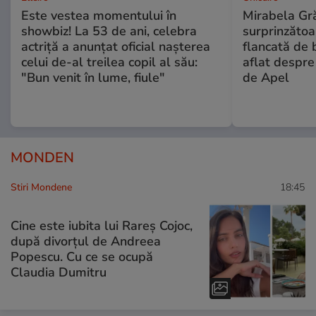
Este vestea momentului în
Mirabela Gră
showbiz! La 53 de ani, celebra
surprinzătoar
actriță a anunțat oficial nașterea
flancată de 
celui de-al treilea copil al său:
aflat despre
"Bun venit în lume, fiule"
de Apel
MONDEN
Stiri Mondene
18:45
Cine este iubita lui Rareș Cojoc,
după divorțul de Andreea
Popescu. Cu ce se ocupă
Claudia Dumitru