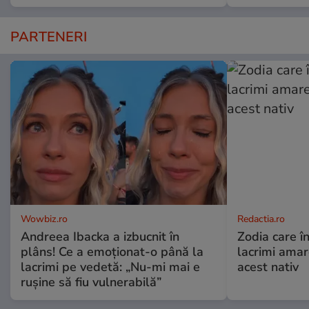
PARTENERI
Wowbiz.ro
Redactia.ro
Andreea Ibacka a izbucnit în
Zodia care în
plâns! Ce a emoționat-o până la
lacrimi ama
lacrimi pe vedetă: „Nu-mi mai e
acest nativ
rușine să fiu vulnerabilă”