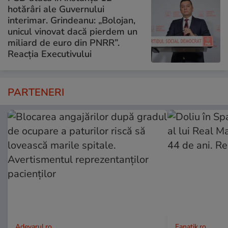
hotărâri ale Guvernului
interimar. Grindeanu: „Bolojan,
unicul vinovat dacă pierdem un
miliard de euro din PNRR”.
Reacția Executivului
PARTENERI
Adevarul.ro
Fanatik.ro