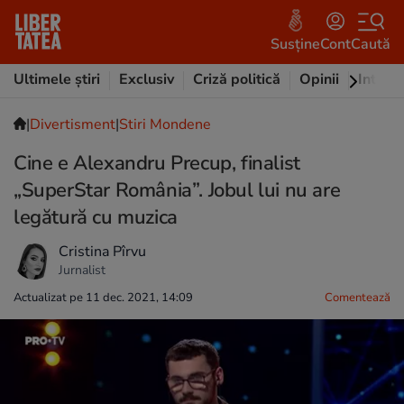
Susține
Cont
Caută
Ultimele știri
Exclusiv
Criză politică
Opinii
Intervi
|
Divertisment
|
Stiri Mondene
Cine e Alexandru Precup, finalist
„SuperStar România”. Jobul lui nu are
legătură cu muzica
Cristina Pîrvu
Jurnalist
Actualizat pe 11 dec. 2021, 14:09
Comentează