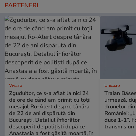
PARTENERI
Viva.ro
Unica.ro
Zguduitor, ce s-a aflat la nici 24
Traian Băses
de ore de când am primit cu toții
urmează, du
mesajul Ro-Alert despre tânăra
dronelor din 
de 22 de ani dispărută din
României: „L
București. Detaliul înfiorător
duce 1-1”. F
descoperit de polițiști după ce
transmis un 
Anastasia a fost găsită moartă, în