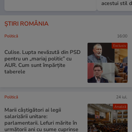
acestui stil 
ȘTIRI ROMÂNIA
Politică
16:00
Exclusiv
Culise. Lupta nevăzută din PSD
pentru un „mariaj politic” cu
AUR. Cum sunt împărțite
taberele
Politică
24 iul.
Analiză
Marii câștigători ai legii
salarizării unitare:
parlamentarii. Lefuri mărite în
următorii ani cu sume cuprinse