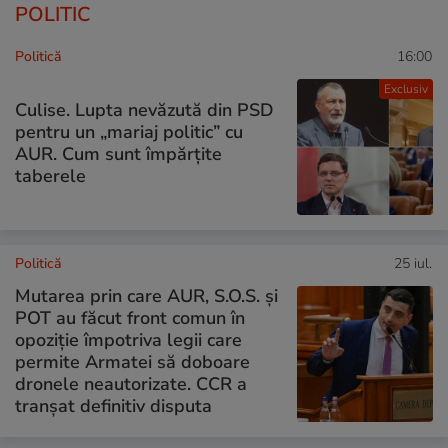
POLITIC
Politică
16:00
Exclusiv
Culise. Lupta nevăzută din PSD
pentru un „mariaj politic” cu
AUR. Cum sunt împărțite
taberele
Politică
25 iul.
Mutarea prin care AUR, S.O.S. și
POT au făcut front comun în
opoziție împotriva legii care
permite Armatei să doboare
dronele neautorizate. CCR a
tranșat definitiv disputa