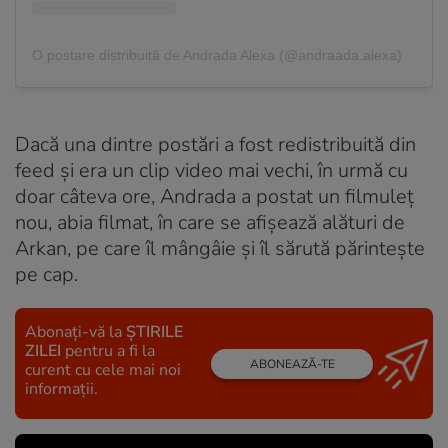
O postare distribuită de Andrada Alexa (@andraada.alexa)
Dacă una dintre postări a fost redistribuită din
feed și era un clip video mai vechi, în urmă cu
doar câteva ore, Andrada a postat un filmuleț
nou, abia filmat, în care se afișează alături de
Arkan, pe care îl mângâie și îl sărută părintește
pe cap.
Abonați-vă la
ȘTIRILE
ZILEI
pentru a fi la
ABONEAZĂ-TE
curent cu cele mai noi
informații.