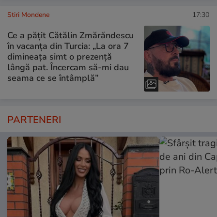
Stiri Mondene
17:30
Ce a pățit Cătălin Zmărăndescu
în vacanța din Turcia: „La ora 7
dimineața simt o prezență
lângă pat. Încercam să-mi dau
seama ce se întâmplă”
PARTENERI