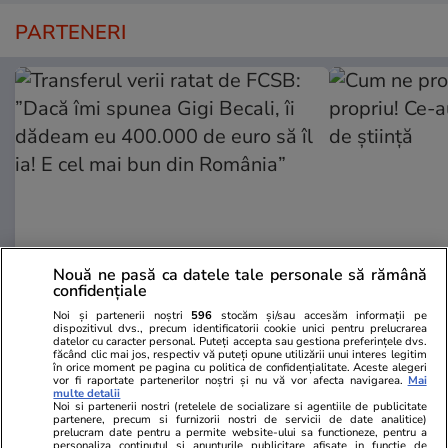
PARTENERI
Nouă ne pasă ca datele tale personale să rămână
confidențiale
Fanatik.ro
Spotmedia.ro
Noi și partenerii noștri
596
stocăm și/sau accesăm informații pe
Transferul verii ratat de FCSB:
Cum ne prost
dispozitivul dvs., precum identificatorii cookie unici pentru prelucrarea
”Dacă îmi spunea Gigi Becali, îi
propriu! Ce-
datelor cu caracter personal. Puteți accepta sau gestiona preferințele dvs.
făcând clic mai jos, respectiv vă puteți opune utilizării unui interes legitim
dădeam eu 400.000 de euro să îl
de știință
în orice moment pe pagina cu politica de confidențialitate. Aceste alegeri
vor fi raportate partenerilor noștri și nu vă vor afecta navigarea.
Mai
ia! E cel mai bun din România”
multe detalii
Noi si partenerii nostri (retelele de socializare si agentiile de publicitate
partenere, precum si furnizorii nostri de servicii de date analitice)
prelucram date pentru a permite website-ului sa functioneze, pentru a
personaliza continutul si anunturile publicitare afisate in functie de