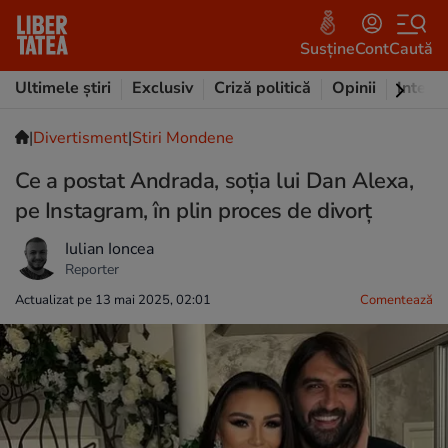
Susține
Cont
Caută
Ultimele știri
Exclusiv
Criză politică
Opinii
Intervi
|
Divertisment
|
Stiri Mondene
Ce a postat Andrada, soția lui Dan Alexa,
pe Instagram, în plin proces de divorț
Iulian Ioncea
Reporter
Actualizat pe 13 mai 2025, 02:01
Comentează