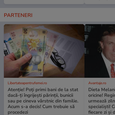
PARTENERI
Libertateapentrufemei.ro
Avantaje.ro
Atenție! Poți primi bani de la stat
Dieta Melan
dacă-ți îngrijești părinții, bunicii
oricine! Regi
sau pe cineva vârstnic din familie.
urmează zilni
Acum s-a decis! Cum trebuie să
specialiști! 
procedezi
fiecare zi și 