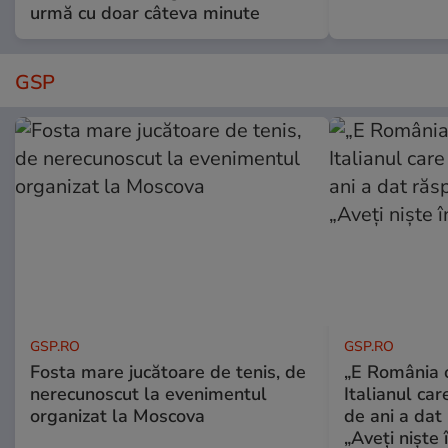
urmă cu doar câteva minute
GSP
GSP.RO
GSP.RO
Fosta mare jucătoare de tenis, de
„E România o
nerecunoscut la evenimentul
Italianul car
organizat la Moscova
de ani a dat 
„Aveți niște î