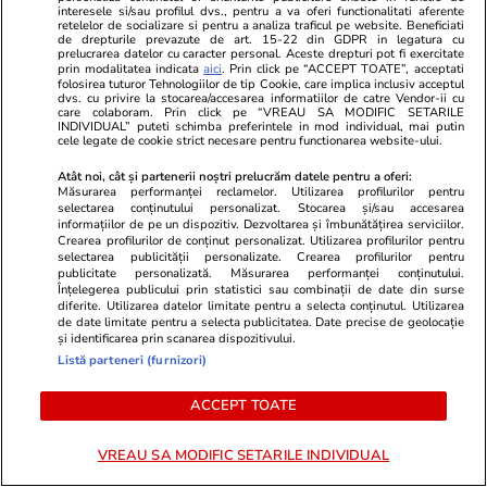
interesele si/sau profilul dvs., pentru a va oferi functionalitati aferente
ULTIMELE ȘTIRI
retelelor de socializare si pentru a analiza traficul pe website. Beneficiati
de drepturile prevazute de art. 15-22 din GDPR in legatura cu
prelucrarea datelor cu caracter personal. Aceste drepturi pot fi exercitate
prin modalitatea indicata
aici
. Prin click pe “ACCEPT TOATE”, acceptati
Lifestyle
20:29
folosirea tuturor Tehnologiilor de tip Cookie, care implica inclusiv acceptul
dvs. cu privire la stocarea/accesarea informatiilor de catre Vendor-ii cu
Povestea incredibilă a unui marinar care a
care colaboram. Prin click pe “VREAU SA MODIFIC SETARILE
INDIVIDUAL” puteti schimba preferintele in mod individual, mai putin
plutit o lună în derivă în Pacific: „Am plâns o
cele legate de cookie strict necesare pentru functionarea website-ului.
săptămână”. Ce a mâncat ca să
Atât noi, cât și partenerii noștri prelucrăm datele pentru a oferi:
Măsurarea performanței reclamelor. Utilizarea profilurilor pentru
supraviețuiască
selectarea conținutului personalizat. Stocarea și/sau accesarea
informațiilor de pe un dispozitiv. Dezvoltarea și îmbunătățirea serviciilor.
Crearea profilurilor de conținut personalizat. Utilizarea profilurilor pentru
selectarea publicității personalizate. Crearea profilurilor pentru
Știri România
20:24
publicitate personalizată. Măsurarea performanței conținutului.
Înțelegerea publicului prin statistici sau combinații de date din surse
Anca Alexandrescu, înlocuită temporar în grila
diferite. Utilizarea datelor limitate pentru a selecta conținutul. Utilizarea
de date limitate pentru a selecta publicitatea. Date precise de geolocație
Realitatea Plus de fiica patronului, Ana-Maria
și identificarea prin scanarea dispozitivului.
Păcuraru
Listă parteneri (furnizori)
ACCEPT TOATE
Știri Externe
20:12
VREAU SA MODIFIC SETARILE INDIVIDUAL
Vladimir Putin ia în calcul să impună legea