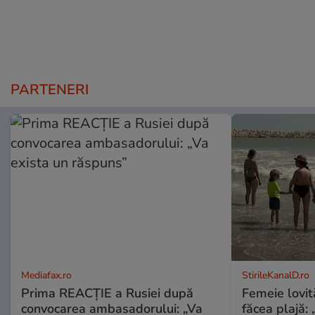
PARTENERI
Mediafax.ro
StirileKanalD.ro
Prima REACȚIE a Rusiei după
Femeie lovit
convocarea ambasadorului: „Va
făcea plajă: „