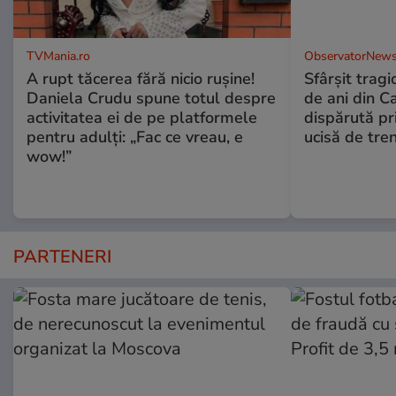
TVMania.ro
ObservatorNews
A rupt tăcerea fără nicio rușine!
Sfârşit tragi
Daniela Crudu spune totul despre
de ani din C
activitatea ei de pe platformele
dispărută pr
pentru adulți: „Fac ce vreau, e
ucisă de tre
wow!”
PARTENERI