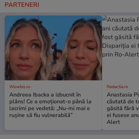
PARTENERI
Wowbiz.ro
Redactia.ro
Andreea Ibacka a izbucnit în
Anastasia Pi
plâns! Ce a emoționat-o până la
căutată de t
lacrimi pe vedetă: „Nu-mi mai e
găsită fără v
rușine să fiu vulnerabilă”
ei fusese anu
Alert