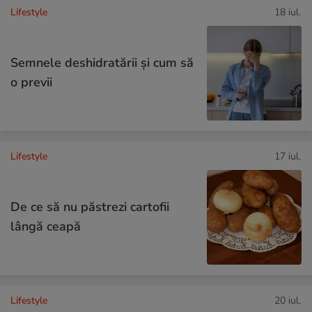
Lifestyle
18 iul.
Semnele deshidratării și cum să
o previi
Lifestyle
17 iul.
De ce să nu păstrezi cartofii
lângă ceapă
Lifestyle
20 iul.