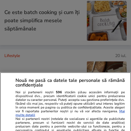
Ce este batch cooking și cum îți
poate simplifica mesele
săptămânale
Lifestyle
20 iul.
Ce este agar-agar și cum se
Nouă ne pasă ca datele tale personale să rămână
utilizează
confidențiale
Noi și partenerii noștri
596
stocăm și/sau accesăm informații pe
dispozitivul dvs., precum identificatorii cookie unici pentru prelucrarea
datelor cu caracter personal. Puteți accepta sau gestiona preferințele dvs.
făcând clic mai jos, respectiv vă puteți opune utilizării unui interes legitim
în orice moment pe pagina cu politica de confidențialitate. Aceste alegeri
vor fi raportate partenerilor noștri și nu vă vor afecta navigarea.
Mai
multe detalii
Știri România
10:24
Noi si partenerii nostri (retelele de socializare si agentiile de publicitate
partenere, precum si furnizorii nostri de servicii de date analitice)
Record istoric de pasageri pe
prelucram date pentru a permite website-ului sa functioneze, pentru a
personaliza continutul si anunturile publicitare afisate in functie de