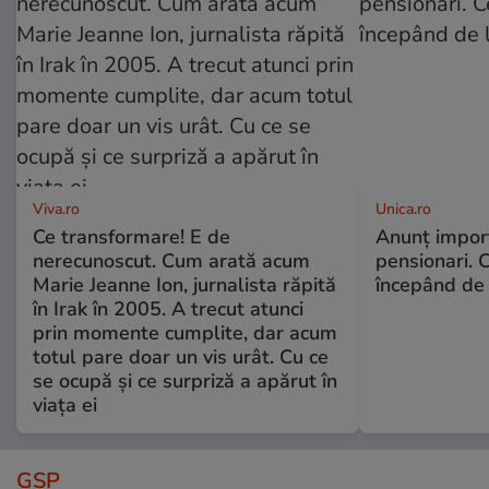
Viva.ro
Unica.ro
Ce transformare! E de
Anunț impor
nerecunoscut. Cum arată acum
pensionari. 
Marie Jeanne Ion, jurnalista răpită
începând de 
în Irak în 2005. A trecut atunci
prin momente cumplite, dar acum
totul pare doar un vis urât. Cu ce
se ocupă și ce surpriză a apărut în
viața ei
GSP