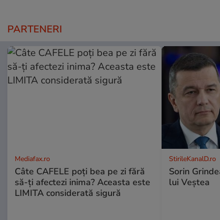
PARTENERI
Mediafax.ro
StirileKanalD.ro
Câte CAFELE poți bea pe zi fără
Sorin Grinde
să-ți afectezi inima? Aceasta este
lui Veștea
LIMITA considerată sigură