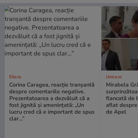
Elle.ro
Unica.ro
Corina Caragea, reacție tranșantă
Mirabela Gră
despre comentariile negative.
surprinzătoar
Prezentatoarea a dezvăluit că a
flancată de 
fost jignită și amenințată: „Un
aflat despre
lucru cred că e important de spus
de Apel
clar...”