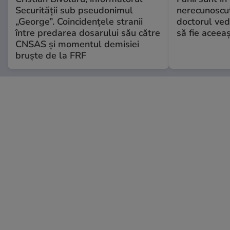
Securității sub pseudonimul
nerecunoscut
„George”. Coincidențele stranii
doctorul ved
între predarea dosarului său către
să fie aceea
CNSAS și momentul demisiei
bruște de la FRF