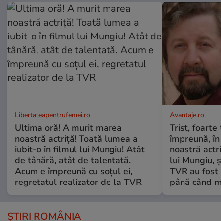
Libertateapentrufemei.ro
Avantaje.ro
Ultima oră! A murit marea
Trist, foarte
noastră actriță! Toată lumea a
împreună, în
iubit-o în filmul lui Mungiu! Atât
noastră actri
de tânără, atât de talentată.
lui Mungiu, ș
Acum e împreună cu soțul ei,
TVR au fost 
regretatul realizator de la TVR
până când mo
ȘTIRI ROMÂNIA