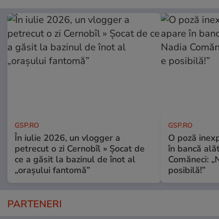
GSP.RO
GSP.RO
În iulie 2026, un vlogger a
O poză inexp
petrecut o zi Cernobîl » Șocat de
în bancă ală
ce a găsit la bazinul de înot al
Comăneci: „N
„orașului fantomă”
posibilă!”
PARTENERI