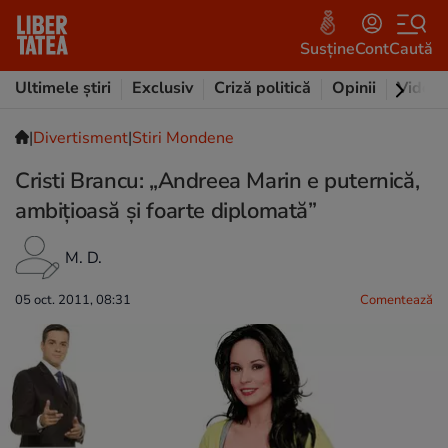
Susține
Cont
Caută
Ultimele știri
Exclusiv
Criză politică
Opinii
Video
|
Divertisment
|
Stiri Mondene
Cristi Brancu: „Andreea Marin e puternică,
ambițioasă și foarte diplomată”
M. D.
05 oct. 2011, 08:31
Comentează