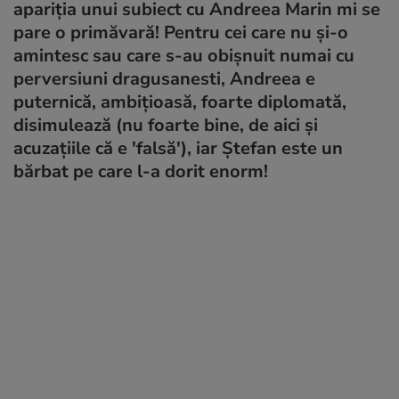
apariția unui subiect cu Andreea Marin mi se
pare o primăvară! Pentru cei care nu și-o
amintesc sau care s-au obișnuit numai cu
perversiuni dragusanesti, Andreea e
puternică, ambițioasă, foarte diplomată,
disimulează (nu foarte bine, de aici și
acuzațiile că e 'falsă'), iar Ștefan este un
bărbat pe care l-a dorit enorm!