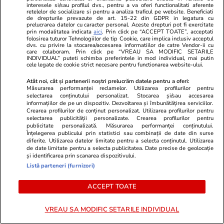
aeroporturile din București în
interesele si/sau profilul dvs., pentru a va oferi functionalitati aferente
retelelor de socializare si pentru a analiza traficul pe website. Beneficiati
primul semestru: creștere
de drepturile prevazute de art. 15-22 din GDPR in legatura cu
prelucrarea datelor cu caracter personal. Aceste drepturi pot fi exercitate
masivă a traficului aerian față
prin modalitatea indicata
aici
. Prin click pe “ACCEPT TOATE”, acceptati
folosirea tuturor Tehnologiilor de tip Cookie, care implica inclusiv acceptul
de anul trecut
dvs. cu privire la stocarea/accesarea informatiilor de catre Vendor-ii cu
care colaboram. Prin click pe “VREAU SA MODIFIC SETARILE
INDIVIDUAL” puteti schimba preferintele in mod individual, mai putin
cele legate de cookie strict necesare pentru functionarea website-ului.
Știri România
10:05
Atât noi, cât și partenerii noștri prelucrăm datele pentru a oferi:
Măsurarea performanței reclamelor. Utilizarea profilurilor pentru
selectarea conținutului personalizat. Stocarea și/sau accesarea
Cod roșu de inundații imediate.
informațiilor de pe un dispozitiv. Dezvoltarea și îmbunătățirea serviciilor.
Crearea profilurilor de conținut personalizat. Utilizarea profilurilor pentru
Alertă de viituri pe râuri din
selectarea publicității personalizate. Crearea profilurilor pentru
publicitate personalizată. Măsurarea performanței conținutului.
Dâmbovița și Prahova, în
Înțelegerea publicului prin statistici sau combinații de date din surse
diferite. Utilizarea datelor limitate pentru a selecta conținutul. Utilizarea
următoarele ore
de date limitate pentru a selecta publicitatea. Date precise de geolocație
și identificarea prin scanarea dispozitivului.
Listă parteneri (furnizori)
Știri România
08:09
ACCEPT TOATE
Inundațiile au făcut prăpăd în
Prahova, în timpul codului roșu:
VREAU SA MODIFIC SETARILE INDIVIDUAL