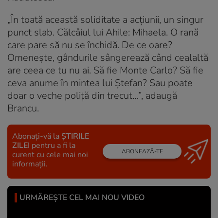
„În toată această soliditate a acțiunii, un singur
punct slab. Călcâiul lui Ahile: Mihaela. O rană
care pare să nu se închidă. De ce oare?
Omenește, gândurile sângerează când cealaltă
are ceea ce tu nu ai. Să fie Monte Carlo? Să fie
ceva anume în mintea lui Ștefan? Sau poate
doar o veche poliță din trecut…”, adaugă
Brancu.
Abonați-vă la
ȘTIRILE
ZILEI
pentru a fi la
ABONEAZĂ-TE
curent cu cele mai noi
informații.
URMĂREȘTE CEL MAI NOU VIDEO