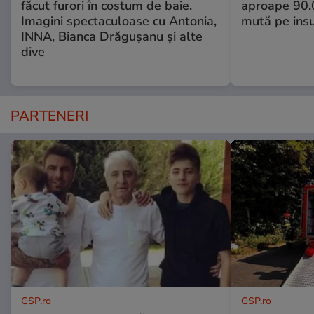
făcut furori în costum de baie.
aproape 90.0
Imagini spectaculoase cu Antonia,
mută pe insu
INNA, Bianca Drăgușanu și alte
dive
PARTENERI
GSP.ro
GSP.ro