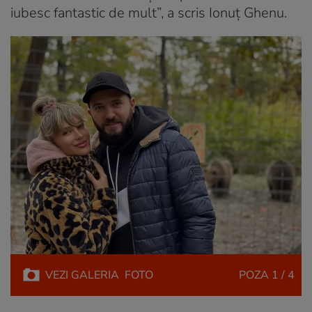
iubesc fantastic de mult”, a scris Ionuț Ghenu.
VEZI
GALERIA
FOTO
POZA
1 / 4