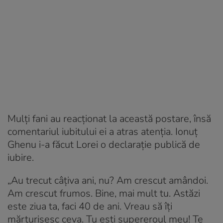
Mulți fani au reacționat la această postare, însă
comentariul iubitului ei a atras atenția. Ionuț
Ghenu i-a făcut Lorei o declarație publică de
iubire.
„Au trecut câțiva ani, nu? Am crescut amândoi.
Am crescut frumos. Bine, mai mult tu. Astăzi
este ziua ta, faci 40 de ani. Vreau să îți
mărturisesc ceva. Tu ești supereroul meu! Te