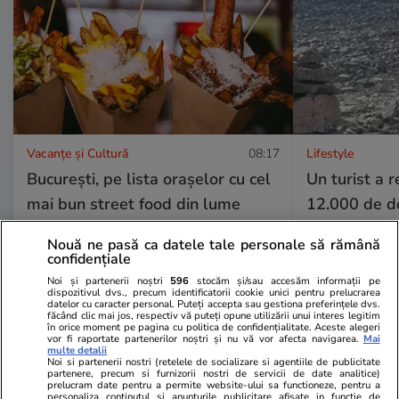
Vacanțe și Cultură
08:17
Lifestyle
București, pe lista orașelor cu cel
Un turist a 
mai bun street food din lume
12.000 de d
o ambulanță
Nouă ne pasă ca datele tale personale să rămână
cu un băț de 
confidențiale
coastă
Noi și partenerii noștri
596
stocăm și/sau accesăm informații pe
dispozitivul dvs., precum identificatorii cookie unici pentru prelucrarea
datelor cu caracter personal. Puteți accepta sau gestiona preferințele dvs.
făcând clic mai jos, respectiv vă puteți opune utilizării unui interes legitim
în orice moment pe pagina cu politica de confidențialitate. Aceste alegeri
vor fi raportate partenerilor noștri și nu vă vor afecta navigarea.
Mai
Horoscop
31 iul.
multe detalii
Noi si partenerii nostri (retelele de socializare si agentiile de publicitate
Horoscop 1 august 2026. Peștii
partenere, precum si furnizorii nostri de servicii de date analitice)
prelucram date pentru a permite website-ului sa functioneze, pentru a
personaliza continutul si anunturile publicitare afisate in functie de