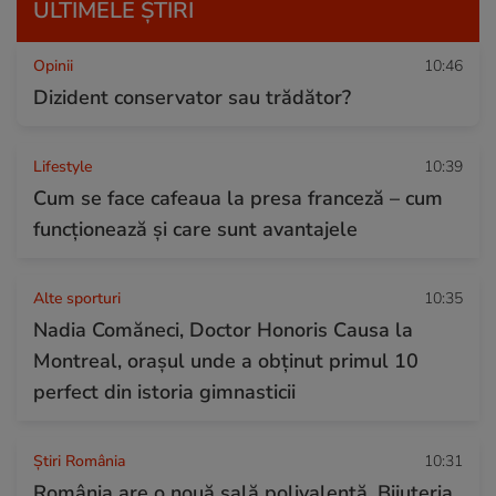
ULTIMELE ȘTIRI
Opinii
10:46
Dizident conservator sau trădător?
Lifestyle
10:39
Cum se face cafeaua la presa franceză – cum
funcționează și care sunt avantajele
Alte sporturi
10:35
Nadia Comăneci, Doctor Honoris Causa la
Montreal, orașul unde a obținut primul 10
perfect din istoria gimnasticii
Știri România
10:31
România are o nouă sală polivalentă. Bijuteria