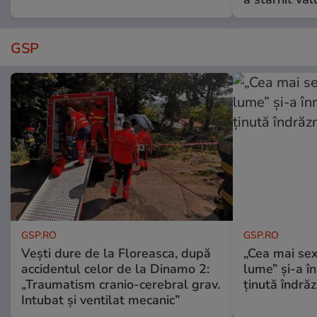
GSP
GSP.RO
GSP.RO
Vești dure de la Floreasca, după
„Cea mai sex
accidentul celor de la Dinamo 2:
lume” și-a în
„Traumatism cranio-cerebral grav.
ținută îndră
Intubat și ventilat mecanic”