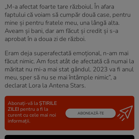
„M-a afectat foarte tare războiul. În afara
faptului că voiam să cumpăr două case, pentru
mine și pentru fratele meu, una lângă alta.
Aveam și bani, dar am făcut și credit și s-a
aprobat în a doua zi de război.
Eram deja superafectată emoțional, n-am mai
făcut nimic. Am fost atât de afectată că numai la
măritat nu mi-a mai stat gândul. 2023 va fi anul
meu, sper să nu se mai întâmple nimic”, a
declarat Lora la Antena Stars.
Abonați-vă la
ȘTIRILE
ZILEI
pentru a fi la
ABONEAZĂ-TE
curent cu cele mai noi
informații.