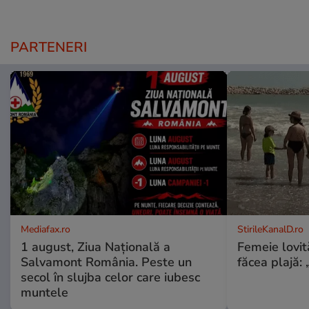
PARTENERI
Mediafax.ro
StirileKanalD.ro
1 august, Ziua Națională a
Femeie lovit
Salvamont România. Peste un
făcea plajă: „
secol în slujba celor care iubesc
muntele