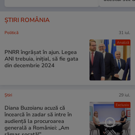
ȘTIRI ROMÂNIA
Politică
31 iul.
Analiză
PNRR îngrășat în ajun. Legea
ANI trebuia, inițial, să fie gata
din decembrie 2024
Ştiri
29 iul.
Exclusiv
Diana Buzoianu acuză că
încearcă în zadar să intre în
audiență la procuroarea
generală a României: „Am
rămas șocată!”