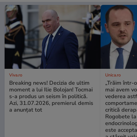
Viva.ro
Unica.ro
Breaking news! Decizia de ultim
„Trăim într-
moment a lui Ilie Bolojan! Tocmai
mai avem vo
s-a produs un seism în politică.
vederea astf
Azi, 31.07.2026, premierul demis
comportamen
a anunțat tot
critică derap
Rogobete la
endocrinolog
este accepta
a stârnit valu