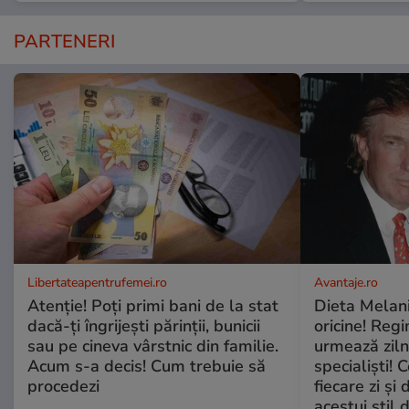
PARTENERI
Libertateapentrufemei.ro
Avantaje.ro
Atenție! Poți primi bani de la stat
Dieta Melan
dacă-ți îngrijești părinții, bunicii
oricine! Regi
sau pe cineva vârstnic din familie.
urmează zilni
Acum s-a decis! Cum trebuie să
specialiști! 
procedezi
fiecare zi și 
acestui stil 