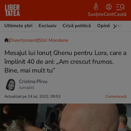
Susține
Cont
Caută
Ultimele știri
Exclusiv
Criză politică
Opinii
Intervi
|
Divertisment
|
Stiri Mondene
Mesajul lui Ionuț Ghenu pentru Lora, care a
împlinit 40 de ani: „Am crescut frumos.
Bine, mai mult tu”
Cristina Pîrvu
Jurnalist
Actualizat pe 24 iul. 2022, 09:53
Comentează