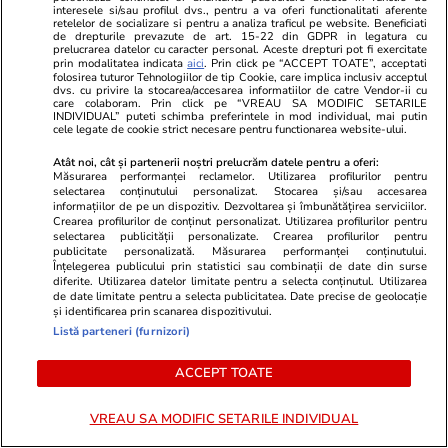
este bine să evite gândurile
interesele si/sau profilul dvs., pentru a va oferi functionalitati aferente
retelelor de socializare si pentru a analiza traficul pe website. Beneficiati
care le provoacă o stare de
de drepturile prevazute de art. 15-22 din GDPR in legatura cu
prelucrarea datelor cu caracter personal. Aceste drepturi pot fi exercitate
agitație și nu se dau duse, chiar
prin modalitatea indicata
aici
. Prin click pe “ACCEPT TOATE”, acceptati
folosirea tuturor Tehnologiilor de tip Cookie, care implica inclusiv acceptul
dacă încearcă
dvs. cu privire la stocarea/accesarea informatiilor de catre Vendor-ii cu
care colaboram. Prin click pe “VREAU SA MODIFIC SETARILE
INDIVIDUAL” puteti schimba preferintele in mod individual, mai putin
cele legate de cookie strict necesare pentru functionarea website-ului.
Lifestyle
30 iul.
Atât noi, cât și partenerii noștri prelucrăm datele pentru a oferi:
Măsurarea performanței reclamelor. Utilizarea profilurilor pentru
selectarea conținutului personalizat. Stocarea și/sau accesarea
Ce vase de gătit îți trebuie dacă
informațiilor de pe un dispozitiv. Dezvoltarea și îmbunătățirea serviciilor.
Crearea profilurilor de conținut personalizat. Utilizarea profilurilor pentru
te muți singur – ustensile pe
selectarea publicității personalizate. Crearea profilurilor pentru
publicitate personalizată. Măsurarea performanței conținutului.
care trebuie să le ai în bucătărie
Înțelegerea publicului prin statistici sau combinații de date din surse
diferite. Utilizarea datelor limitate pentru a selecta conținutul. Utilizarea
de date limitate pentru a selecta publicitatea. Date precise de geolocație
și identificarea prin scanarea dispozitivului.
Listă parteneri (furnizori)
Lifestyle
31 iul.
ACCEPT TOATE
VREAU SA MODIFIC SETARILE INDIVIDUAL
Ulei de perilla – ce este și ce