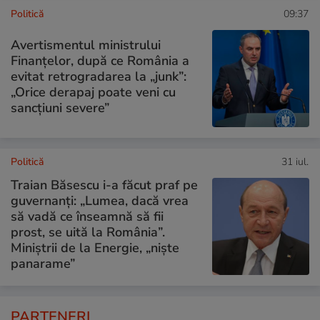
Politică
09:37
Avertismentul ministrului
Finanțelor, după ce România a
evitat retrogradarea la „junk”:
„Orice derapaj poate veni cu
sancțiuni severe”
Politică
31 iul.
Traian Băsescu i-a făcut praf pe
guvernanți: „Lumea, dacă vrea
să vadă ce înseamnă să fii
prost, se uită la România”.
Miniștrii de la Energie, „niște
panarame”
PARTENERI