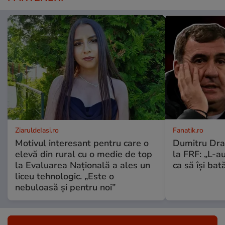
ZiaruldeIasi.ro
Fanatik.ro
Motivul interesant pentru care o
Dumitru Drag
elevă din rural cu o medie de top
la FRF: „L-a
la Evaluarea Națională a ales un
ca să își bată
liceu tehnologic. „Este o
nebuloasă și pentru noi”