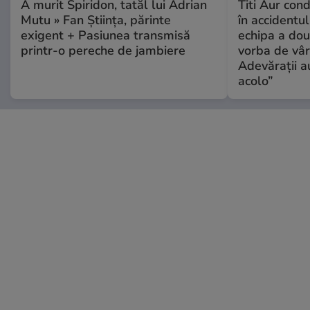
A murit Spiridon, tatăl lui Adrian
Titi Aur con
Mutu » Fan Știința, părinte
în accidentul
exigent + Pasiunea transmisă
echipa a dou
printr-o pereche de jambiere
vorba de vâr
Adevărații a
acolo”