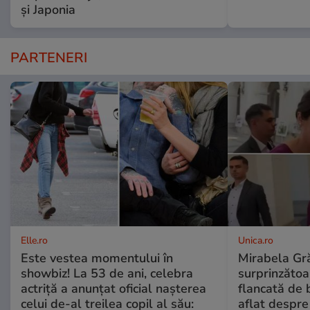
și Japonia
PARTENERI
Elle.ro
Unica.ro
Este vestea momentului în
Mirabela Gră
showbiz! La 53 de ani, celebra
surprinzătoar
actriță a anunțat oficial nașterea
flancată de 
celui de-al treilea copil al său:
aflat despre