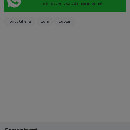
a fi la curent cu ultimele informații
Ionut Ghenu
Lora
Cupluri