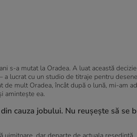
ani s-a mutat la Oradea. A luat această decizi
 – a lucrat cu un studio de titraje pentru desen
ât de mult Oradea, încât după o lună, mi-am a
și amintește ea.
din cauza jobului. Nu reușește să se 
ză uimitoare, dar departe de actuala reședință.