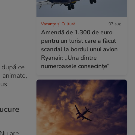
Vacanțe și Cultură
07 aug.
Amendă de 1.300 de euro
pentru un turist care a făcut
scandal la bordul unui avion
Ryanair: „Una dintre
numeroasele consecințe”
e după ce
e animate,
dus
bucure
 Nu are