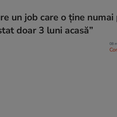
e un job care o ține numai
tat doar 3 luni acasă”
08 m
Co