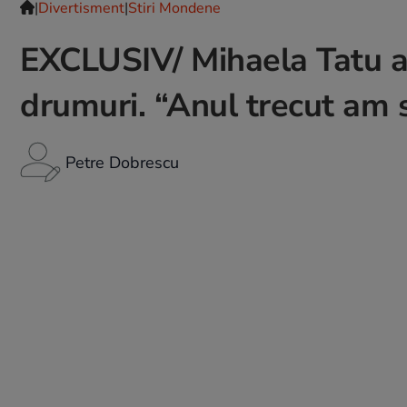
|
Divertisment
|
Stiri Mondene
EXCLUSIV/ Mihaela Tatu ar
drumuri. “Anul trecut am s
Petre Dobrescu