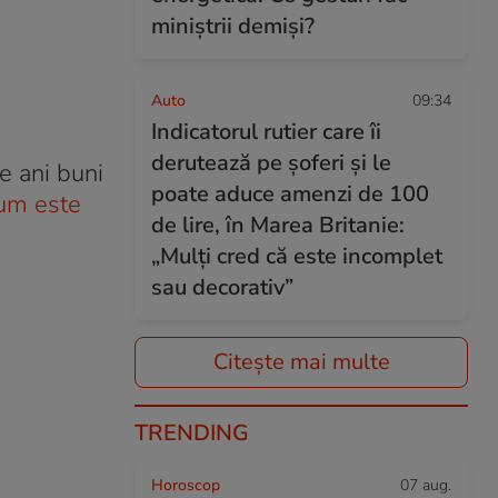
miniștrii demiși?
Auto
09:34
Indicatorul rutier care îi
derutează pe șoferi și le
e ani buni
poate aduce amenzi de 100
um este
de lire, în Marea Britanie:
„Mulți cred că este incomplet
sau decorativ”
Citește mai multe
TRENDING
Horoscop
07 aug.