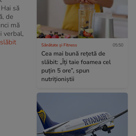
. Hai să
ă, de
tunci mă
i verbal,
slăbit
Sănătate și Fitness
05:50
Cea mai bună rețetă de
slăbit: „Îți taie foamea cel
puțin 5 ore”, spun
nutriționiștii