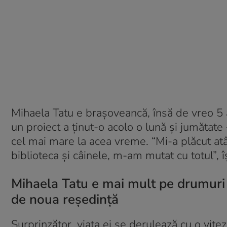
Mihaela Tatu e brașoveancă, însă de vreo 5 
un proiect a ținut-o acolo o lună și jumătate
cel mai mare la acea vreme. “Mi-a plăcut at
biblioteca și câinele, m-am mutat cu totul”, î
Mihaela Tatu e mai mult pe drumuri 
de noua reședință
Surprinzător, viața ei se derulează cu o vite