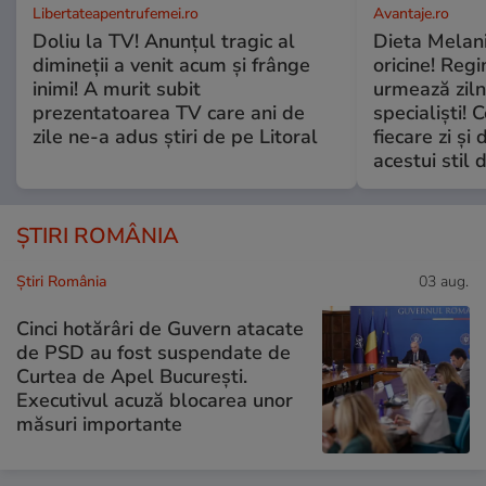
Libertateapentrufemei.ro
Avantaje.ro
Doliu la TV! Anunțul tragic al
Dieta Melan
dimineții a venit acum și frânge
oricine! Regi
inimi! A murit subit
urmează zilni
prezentatoarea TV care ani de
specialiști! 
zile ne-a adus știri de pe Litoral
fiecare zi și 
acestui stil 
ȘTIRI ROMÂNIA
Știri România
03 aug.
Cinci hotărâri de Guvern atacate
de PSD au fost suspendate de
Curtea de Apel București.
Executivul acuză blocarea unor
măsuri importante