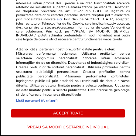
interesele si/sau profilul dvs., pentru a va oferi functionalitati aferente
Nicușor Dan
retelelor de socializare si pentru a analiza traficul pe website. Beneficiati
de drepturile prevazute de art. 15-22 din GDPR in legatura cu
prelucrarea datelor cu caracter personal. Aceste drepturi pot fi exercitate
prin modalitatea indicata
aici
. Prin click pe “ACCEPT TOATE”, acceptati
folosirea tuturor Tehnologiilor de tip Cookie, care implica inclusiv acceptul
dvs. cu privire la stocarea/accesarea informatiilor de catre Vendor-ii cu
PARTENERI
care colaboram. Prin click pe “VREAU SA MODIFIC SETARILE
INDIVIDUAL” puteti schimba preferintele in mod individual, mai putin
cele legate de cookie strict necesare pentru functionarea website-ului.
Atât noi, cât și partenerii noștri prelucrăm datele pentru a oferi:
Măsurarea performanței reclamelor. Utilizarea profilurilor pentru
selectarea conținutului personalizat. Stocarea și/sau accesarea
informațiilor de pe un dispozitiv. Dezvoltarea și îmbunătățirea serviciilor.
Crearea profilurilor de conținut personalizat. Utilizarea profilurilor pentru
selectarea publicității personalizate. Crearea profilurilor pentru
publicitate personalizată. Măsurarea performanței conținutului.
Înțelegerea publicului prin statistici sau combinații de date din surse
diferite. Utilizarea datelor limitate pentru a selecta conținutul. Utilizarea
de date limitate pentru a selecta publicitatea. Date precise de geolocație
și identificarea prin scanarea dispozitivului.
Listă parteneri (furnizori)
ZiaruldeIasi.ro
Fanatik.ro
ACCEPT TOATE
Motivul interesant pentru care o
Gigi Becali a
elevă din rural cu o medie de top
cu care vind
VREAU SA MODIFIC SETARILE INDIVIDUAL
la Evaluarea Națională a ales un
american și o