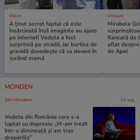
Elle.ro
Unica.ro
A ținut secret faptul că este
Mirabela Gră
însărcinată însă imaginile au ajuns
surprinzătoar
pe internet! Vedeta a fost
flancată de 
surprinsă pe stradă, iar burtica de
aflat despre
gravidă dovedește că va deveni în
de Apel
curând mamă
MONDEN
Stiri Mondene
03 aug.
Vedeta din România care s-a
luptat cu depresia: „M-am trezit
într-o dimineață și am tras
draperiile”