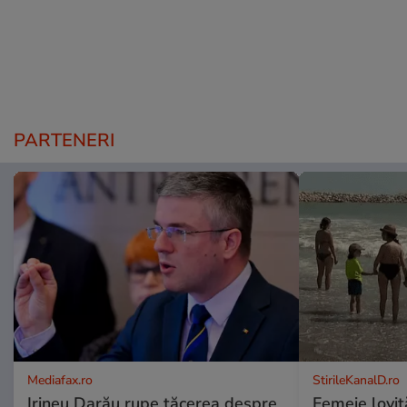
PARTENERI
Mediafax.ro
StirileKanalD.ro
Irineu Darău rupe tăcerea despre
Femeie lovit