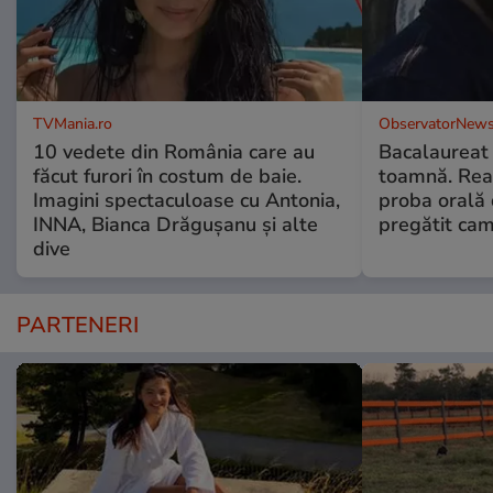
TVMania.ro
ObservatorNews
10 vedete din România care au
Bacalaureat
făcut furori în costum de baie.
toamnă. Reac
Imagini spectaculoase cu Antonia,
proba orală
INNA, Bianca Drăgușanu și alte
pregătit ca
dive
PARTENERI