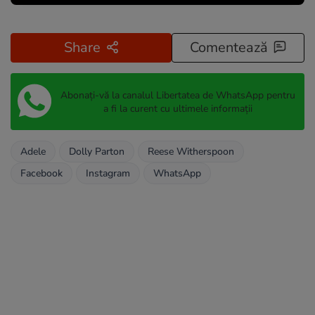
Share
Comentează
Abonați-vă la canalul Libertatea de WhatsApp pentru
a fi la curent cu ultimele informații
Adele
Dolly Parton
Reese Witherspoon
Facebook
Instagram
WhatsApp