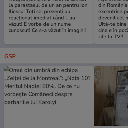
la parastasul de un an pentru Ion
din România!
Iliescu! Toți cei prezenți au
excentrice pe
reacționat imediat când l-au
devenit cel 
văzut! E vorba de un nume
Uită-te bine 
cunoscut! Ce s-a văzut în imagini!
cine e în poz
zile la TV!!
GSP