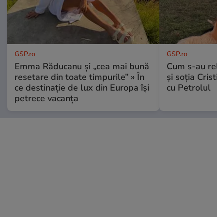
GSP.ro
GSP.ro
Emma Răducanu și „cea mai bună
Cum s-au re
resetare din toate timpurile” » În
și soția Cris
ce destinație de lux din Europa își
cu Petrolul
petrece vacanța