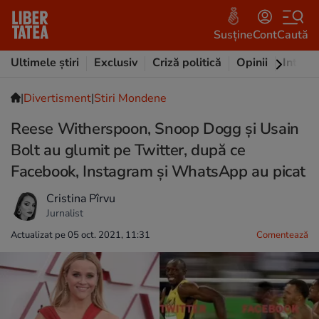
Susține
Cont
Caută
Ultimele știri
Exclusiv
Criză politică
Opinii
Intervi
|
Divertisment
|
Stiri Mondene
Reese Witherspoon, Snoop Dogg și Usain
Bolt au glumit pe Twitter, după ce
Facebook, Instagram și WhatsApp au picat
Cristina Pîrvu
Jurnalist
Actualizat pe 05 oct. 2021, 11:31
Comentează