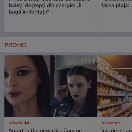
băieții deștepți din energie: „Îi
făcea plajă: „
bagă în fibrilații”
PROMO
Advertorial
Advertorial
Smart is the new chic: Cum ne
Înscrie-te ac