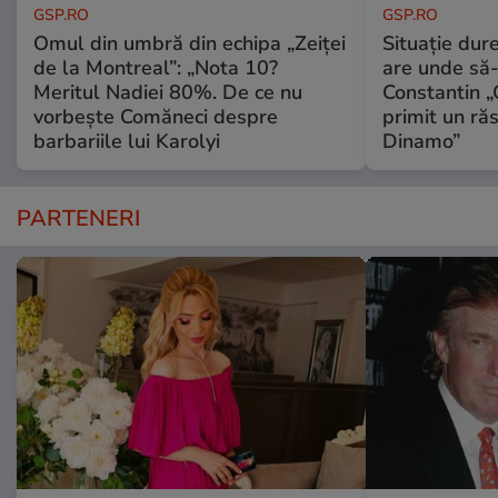
GSP.RO
GSP.RO
Omul din umbră din echipa „Zeiței
Situație dur
de la Montreal”: „Nota 10?
are unde să-
Meritul Nadiei 80%. De ce nu
Constantin 
vorbește Comăneci despre
primit un ră
barbariile lui Karolyi
Dinamo”
PARTENERI