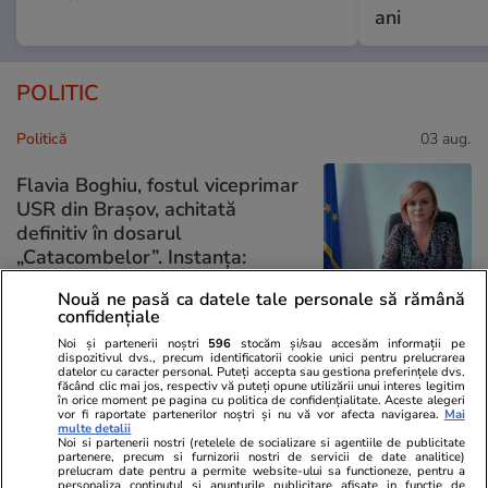
ani
POLITIC
Politică
03 aug.
Flavia Boghiu, fostul viceprimar
USR din Brașov, achitată
definitiv în dosarul
„Catacombelor”. Instanța:
„Fapta nu există”/ Fritz exultă
Nouă ne pasă ca datele tale personale să rămână
confidențiale
Noi și partenerii noștri
596
stocăm și/sau accesăm informații pe
dispozitivul dvs., precum identificatorii cookie unici pentru prelucrarea
Politică
02 aug.
datelor cu caracter personal. Puteți accepta sau gestiona preferințele dvs.
făcând clic mai jos, respectiv vă puteți opune utilizării unui interes legitim
în orice moment pe pagina cu politica de confidențialitate. Aceste alegeri
Primele nume pentru un
vor fi raportate partenerilor noștri și nu vă vor afecta navigarea.
Mai
multe detalii
premier tehnocrat au fost deja
Noi si partenerii nostri (retelele de socializare si agentiile de publicitate
avansate în negocierile politice.
partenere, precum si furnizorii nostri de servicii de date analitice)
prelucram date pentru a permite website-ului sa functioneze, pentru a
Varianta respinsă categoric de
personaliza continutul si anunturile publicitare afisate in functie de