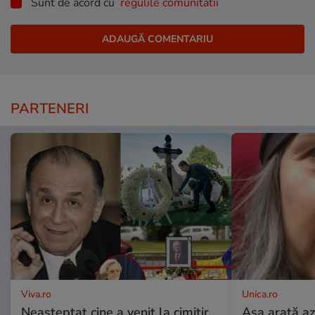
Sunt de acord cu
regulile comunitatii
PARTENERI
Viva.ro
Unica.ro
Neașteptat cine a venit la cimitir,
Așa arată az