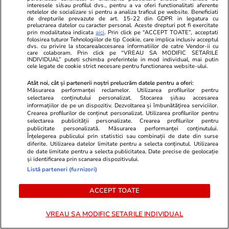
interesele si/sau profilul dvs., pentru a va oferi functionalitati aferente
retelelor de socializare si pentru a analiza traficul pe website. Beneficiati
de drepturile prevazute de art. 15-22 din GDPR in legatura cu
prelucrarea datelor cu caracter personal. Aceste drepturi pot fi exercitate
prin modalitatea indicata
aici
. Prin click pe “ACCEPT TOATE”, acceptati
folosirea tuturor Tehnologiilor de tip Cookie, care implica inclusiv acceptul
dvs. cu privire la stocarea/accesarea informatiilor de catre Vendor-ii cu
care colaboram. Prin click pe “VREAU SA MODIFIC SETARILE
INDIVIDUAL” puteti schimba preferintele in mod individual, mai putin
cele legate de cookie strict necesare pentru functionarea website-ului.
Atât noi, cât și partenerii noștri prelucrăm datele pentru a oferi:
Măsurarea performanței reclamelor. Utilizarea profilurilor pentru
selectarea conținutului personalizat. Stocarea și/sau accesarea
informațiilor de pe un dispozitiv. Dezvoltarea și îmbunătățirea serviciilor.
Crearea profilurilor de conținut personalizat. Utilizarea profilurilor pentru
GSP.ro
GSP.ro
selectarea publicității personalizate. Crearea profilurilor pentru
publicitate personalizată. Măsurarea performanței conținutului.
Incident neașteptat în direct »
Fostul fotba
Înțelegerea publicului prin statistici sau combinații de date din surse
Prezentatoarea TV a arătat mai
de fraudă cu 
diferite. Utilizarea datelor limitate pentru a selecta conținutul. Utilizarea
mult decât și-ar fi dorit: „Știe ce
Profit de 3,
de date limitate pentru a selecta publicitatea. Date precise de geolocație
și identificarea prin scanarea dispozitivului.
face, e cu intenție”
Listă parteneri (furnizori)
ACCEPT TOATE
VREAU SA MODIFIC SETARILE INDIVIDUAL