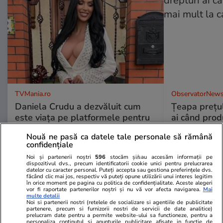
TVMania.ro
ObservatorNews
Daniela Crudu a dezvăluit cum
Țeapa prețulu
este viața pe platformele pentru
ai când prod
adulți: „Fac ce vreau”
la casa de m
Nouă ne pasă ca datele tale personale să rămână
confidențiale
Noi și partenerii noștri
596
stocăm și/sau accesăm informații pe
dispozitivul dvs., precum identificatorii cookie unici pentru prelucrarea
datelor cu caracter personal. Puteți accepta sau gestiona preferințele dvs.
făcând clic mai jos, respectiv vă puteți opune utilizării unui interes legitim
în orice moment pe pagina cu politica de confidențialitate. Aceste alegeri
vor fi raportate partenerilor noștri și nu vă vor afecta navigarea.
Mai
multe detalii
Noi si partenerii nostri (retelele de socializare si agentiile de publicitate
PARTENERI
partenere, precum si furnizorii nostri de servicii de date analitice)
prelucram date pentru a permite website-ului sa functioneze, pentru a
personaliza continutul si anunturile publicitare afisate in functie de