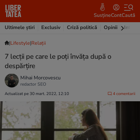
Susține
Cont
Caută
Ultimele știri
Exclusiv
Criză politică
Opinii
Intervi
|
Lifestyle
|
Relații
7 lecții pe care le poți învăța după o
despărțire
Mihai Morcovescu
redactor SEO
Actualizat pe 30 mart. 2022, 12:10
4 comentarii