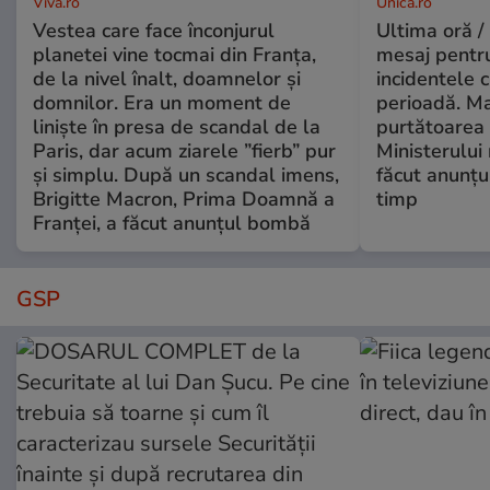
Viva.ro
Unica.ro
Vestea care face înconjurul
Ultima oră /
planetei vine tocmai din Franța,
mesaj pentr
de la nivel înalt, doamnelor și
incidentele 
domnilor. Era un moment de
perioadă. Ma
liniște în presa de scandal de la
purtătoarea 
Paris, dar acum ziarele ”fierb” pur
Ministerului
și simplu. După un scandal imens,
făcut anunțu
Brigitte Macron, Prima Doamnă a
timp
Franței, a făcut anunțul bombă
GSP