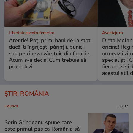
Libertateapentrufemei.ro
Avantaje.ro
Atenție! Poți primi bani de la stat
Dieta Melan
dacă-ți îngrijești părinții, bunicii
oricine! Regi
sau pe cineva vârstnic din familie.
urmează zilni
Acum s-a decis! Cum trebuie să
specialiști! 
procedezi
fiecare zi și 
acestui stil 
ȘTIRI ROMÂNIA
Politică
18:37
Sorin Grindeanu spune care
este primul pas ca România să