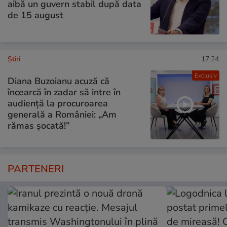
aibă un guvern stabil după data
de 15 august
Ştiri
17:24
Exclusiv
Diana Buzoianu acuză că
încearcă în zadar să intre în
audiență la procuroarea
generală a României: „Am
rămas șocată!”
PARTENERI