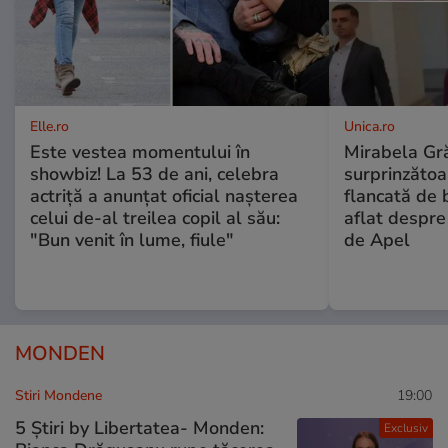
Elle.ro
Unica.ro
Este vestea momentului în
Mirabela Gră
showbiz! La 53 de ani, celebra
surprinzătoar
actriță a anunțat oficial nașterea
flancată de 
celui de-al treilea copil al său:
aflat despre
"Bun venit în lume, fiule"
de Apel
MONDEN
Stiri Mondene
19:00
5 Știri by Libertatea- Monden:
Exclusiv