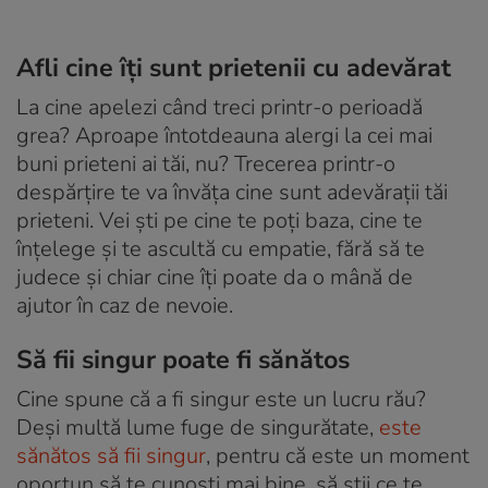
Afli cine îți sunt prietenii cu adevărat
La cine apelezi când treci printr-o perioadă
grea? Aproape întotdeauna alergi la cei mai
buni prieteni ai tăi, nu? Trecerea printr-o
despărțire te va învăța cine sunt adevărații tăi
prieteni. Vei ști pe cine te poți baza, cine te
înțelege și te ascultă cu empatie, fără să te
judece și chiar cine îți poate da o mână de
ajutor în caz de nevoie.
Să fii singur poate fi sănătos
Cine spune că a fi singur este un lucru rău?
Deși multă lume fuge de singurătate,
este
sănătos să fii singur
, pentru că este un moment
oportun să te cunoști mai bine, să știi ce te