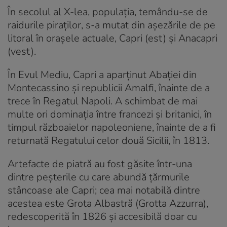
În secolul al X-lea, populația, temându-se de
raidurile piraților, s-a mutat din așezările de pe
litoral în orașele actuale, Capri (est) și Anacapri
(vest).
În Evul Mediu, Capri a aparținut Abației din
Montecassino și republicii Amalfi, înainte de a
trece în Regatul Napoli. A schimbat de mai
multe ori dominația între francezi și britanici, în
timpul războaielor napoleoniene, înainte de a fi
returnată Regatului celor două Sicilii, în 1813.
Artefacte de piatră au fost găsite într-una
dintre peșterile cu care abundă țărmurile
stâncoase ale Capri; cea mai notabilă dintre
acestea este Grota Albastră (Grotta Azzurra),
redescoperită în 1826 și accesibilă doar cu