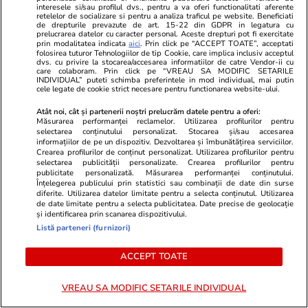
rezistenti și o pălărie, deoarece există puțină
interesele si/sau profilul dvs., pentru a va oferi functionalitati aferente
retelelor de socializare si pentru a analiza traficul pe website. Beneficiati
protecție împotriva soarelui prin vegetația joasă
de drepturile prevazute de art. 15-22 din GDPR in legatura cu
prelucrarea datelor cu caracter personal. Aceste drepturi pot fi exercitate
mediteraneană.
prin modalitatea indicata
aici
. Prin click pe “ACCEPT TOATE”, acceptati
folosirea tuturor Tehnologiilor de tip Cookie, care implica inclusiv acceptul
dvs. cu privire la stocarea/accesarea informatiilor de catre Vendor-ii cu
Privirea apusului de la far este unul dintre
care colaboram. Prin click pe “VREAU SA MODIFIC SETARILE
INDIVIDUAL” puteti schimba preferintele in mod individual, mai putin
lucrurile preferate de făcut pe Capri.
cele legate de cookie strict necesare pentru functionarea website-ului.
Atât noi, cât și partenerii noștri prelucrăm datele pentru a oferi:
Descoperă și
12 mâncăruri pe care să le încerci
Măsurarea performanței reclamelor. Utilizarea profilurilor pentru
selectarea conținutului personalizat. Stocarea și/sau accesarea
când ești în Italia
informațiilor de pe un dispozitiv. Dezvoltarea și îmbunătățirea serviciilor.
Crearea profilurilor de conținut personalizat. Utilizarea profilurilor pentru
selectarea publicității personalizate. Crearea profilurilor pentru
Sursă foto – Shutterstock.com
publicitate personalizată. Măsurarea performanței conținutului.
Înțelegerea publicului prin statistici sau combinații de date din surse
diferite. Utilizarea datelor limitate pentru a selecta conținutul. Utilizarea
de date limitate pentru a selecta publicitatea. Date precise de geolocație
Abonați-vă la
ȘTIRILE
și identificarea prin scanarea dispozitivului.
ZILEI
pentru a fi la
Listă parteneri (furnizori)
ABONEAZĂ-TE
curent cu cele mai noi
informații.
ACCEPT TOATE
VREAU SA MODIFIC SETARILE INDIVIDUAL
URMĂREȘTE CEL MAI NOU VIDEO