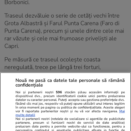
Borbonici.
Traseul dezvăluie o serie de cetăți vechi între
Grota Albastră și Farul Punta Carena (Faro di
Punta Carena), precum și unele dintre cele mai
rar văzute și cele mai frumoase priveliști ale
Capri.
Pe măsură ce traseul ocolește coasta
neregulată, trece pe lângă trei forturi,
construite la începutul anilor 1800 pentru a
Nouă ne pasă ca datele tale personale să rămână
apăra coasta de vest a Capri, între Grota
confidențiale
Albastră și Punta Carena. Forturile Orrico,
Noi și partenerii noștri
596
stocăm și/sau accesăm informații pe
Mesola și Pino au fost construite de englezi și
dispozitivul dvs., precum identificatorii cookie unici pentru prelucrarea
datelor cu caracter personal. Puteți accepta sau gestiona preferințele dvs.
ulterior întărite de francezi, care au luat Capri în
făcând clic mai jos, respectiv vă puteți opune utilizării unui interes legitim
în orice moment pe pagina cu politica de confidențialitate. Aceste alegeri
1808.
vor fi raportate partenerilor noștri și nu vă vor afecta navigarea.
Mai
multe detalii
Noi si partenerii nostri (retelele de socializare si agentiile de publicitate
partenere, precum si furnizorii nostri de servicii de date analitice)
Asigurați-vă că luați apă și purtați pantofi
prelucram date pentru a permite website-ului sa functioneze, pentru a
personaliza continutul si anunturile publicitare afisate in functie de