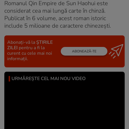
Romanul Qin Empire de Sun Haohui este
considerat cea mai lungă carte în chinză.
Publicat în 6 volume, acest roman istoric
include 5 milioane de caractere chinezești.
Abonați-vă la
ȘTIRILE
ZILEI
pentru a fi la
ABONEAZĂ-TE
curent cu cele mai noi
informații.
URMĂREȘTE CEL MAI NOU VIDEO