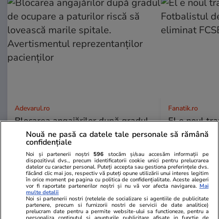
Adevarul.ro
Fanatik.ro
Blocarea angajărilor după gradul
El e noul tra
de ocupare a paturilor riscă să
Fotbalistul 
Nouă ne pasă ca datele tale personale să rămână
lovească marile spitale.
eliminat FCS
confidențiale
Avertismentul reprezentanților
Noi și partenerii noștri
596
stocăm și/sau accesăm informații pe
dispozitivul dvs., precum identificatorii cookie unici pentru prelucrarea
pacienților
datelor cu caracter personal. Puteți accepta sau gestiona preferințele dvs.
făcând clic mai jos, respectiv vă puteți opune utilizării unui interes legitim
în orice moment pe pagina cu politica de confidențialitate. Aceste alegeri
vor fi raportate partenerilor noștri și nu vă vor afecta navigarea.
Mai
multe detalii
PARTENERI
Noi si partenerii nostri (retelele de socializare si agentiile de publicitate
partenere, precum si furnizorii nostri de servicii de date analitice)
prelucram date pentru a permite website-ului sa functioneze, pentru a
personaliza continutul si anunturile publicitare afisate in functie de