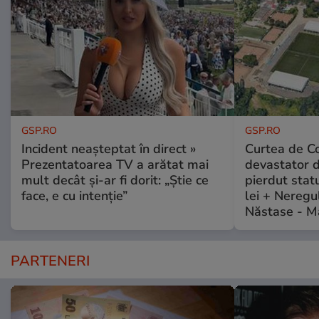
GSP.RO
GSP.RO
Incident neașteptat în direct »
Curtea de Co
Prezentatoarea TV a arătat mai
devastator 
mult decât și-ar fi dorit: „Știe ce
pierdut stat
face, e cu intenție”
lei + Neregu
Năstase - M
PARTENERI