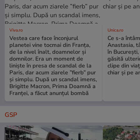
Viva.ro
Unica.ro
Vestea care face înconjurul
Ce s-a întâm
planetei vine tocmai din Franța,
Anastasia, t
de la nivel înalt, doamnelor și
în București,
domnilor. Era un moment de
găsită ulter
liniște în presa de scandal de la
clipe din via
Paris, dar acum ziarele ”fierb” pur
chiar și pe a
și simplu. După un scandal imens,
Brigitte Macron, Prima Doamnă a
Franței, a făcut anunțul bombă
GSP