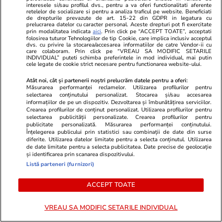
interesele si/sau profilul dvs., pentru a va oferi functionalitati aferente
retelelor de socializare si pentru a analiza traficul pe website. Beneficiati
de drepturile prevazute de art. 15-22 din GDPR in legatura cu
prelucrarea datelor cu caracter personal. Aceste drepturi pot fi exercitate
prin modalitatea indicata
aici
. Prin click pe “ACCEPT TOATE”, acceptati
folosirea tuturor Tehnologiilor de tip Cookie, care implica inclusiv acceptul
dvs. cu privire la stocarea/accesarea informatiilor de catre Vendor-ii cu
care colaboram. Prin click pe “VREAU SA MODIFIC SETARILE
INDIVIDUAL” puteti schimba preferintele in mod individual, mai putin
cele legate de cookie strict necesare pentru functionarea website-ului.
Atât noi, cât și partenerii noștri prelucrăm datele pentru a oferi:
Măsurarea performanței reclamelor. Utilizarea profilurilor pentru
selectarea conținutului personalizat. Stocarea și/sau accesarea
informațiilor de pe un dispozitiv. Dezvoltarea și îmbunătățirea serviciilor.
Elle.ro
Unica.ro
Crearea profilurilor de conținut personalizat. Utilizarea profilurilor pentru
selectarea publicității personalizate. Crearea profilurilor pentru
Este vestea momentului în
Mirabela Gră
publicitate personalizată. Măsurarea performanței conținutului.
showbiz! La 53 de ani, celebra
surprinzătoar
Înțelegerea publicului prin statistici sau combinații de date din surse
diferite. Utilizarea datelor limitate pentru a selecta conținutul. Utilizarea
actriță a anunțat oficial nașterea
flancată de 
de date limitate pentru a selecta publicitatea. Date precise de geolocație
celui de-al treilea copil al său:
aflat despre
și identificarea prin scanarea dispozitivului.
"Bun venit în lume, fiule"
de Apel
Listă parteneri (furnizori)
ACCEPT TOATE
VREAU SA MODIFIC SETARILE INDIVIDUAL
MONDEN