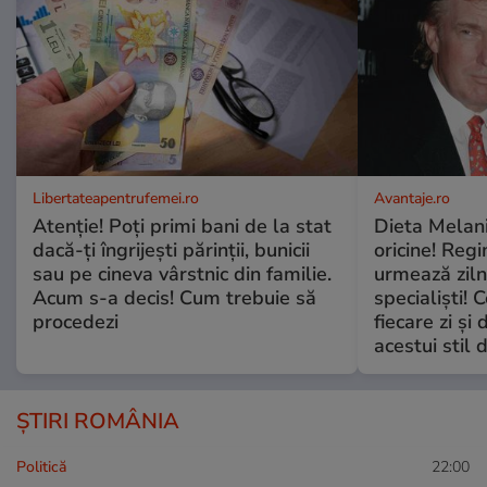
Libertateapentrufemei.ro
Avantaje.ro
Atenție! Poți primi bani de la stat
Dieta Melan
dacă-ți îngrijești părinții, bunicii
oricine! Regi
sau pe cineva vârstnic din familie.
urmează zilni
Acum s-a decis! Cum trebuie să
specialiști! 
procedezi
fiecare zi și 
acestui stil 
ȘTIRI ROMÂNIA
Politică
22:00