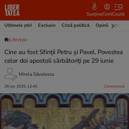
Susține
Cont
Caută
Ultimele știri
Exclusiv
Criză politică
Opinii
Intervi
|
Lifestyle
Cine au fost Sfinții Petru și Pavel. Povestea
celor doi apostoli sărbătoriți pe 29 iunie
Mirela Săvulescu
26 iun. 2025, 12:45
Comentează