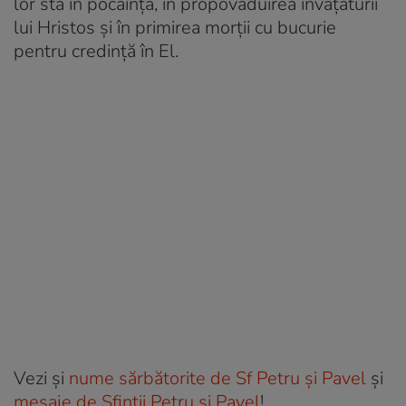
lor sta în pocăință, în propovăduirea învățăturii
lui Hristos și în primirea morții cu bucurie
pentru credință în El.
Vezi şi
nume sărbătorite de Sf Petru și Pavel
şi
mesaje de Sfinții Petru și Pavel
!