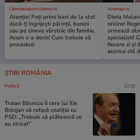
Libertateapentrufemei.ro
Avantaje.ro
Atenție! Poți primi bani de la stat
Dieta Melan
dacă-ți îngrijești părinții, bunicii
oricine! Regi
sau pe cineva vârstnic din familie.
urmează zilni
Acum s-a decis! Cum trebuie să
specialiști! 
procedezi
fiecare zi și 
acestui stil 
ȘTIRI ROMÂNIA
Politică
22:30
Traian Băsescu îi cere lui Ilie
Bolojan să refacă coaliția cu
PSD: „Trebuie să plătească ce
au stricat”