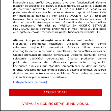
interesele si/sau profilul dvs., pentru a va oferi functionalitati aferente
retelelor de socializare si pentru a analiza traficul pe website. Beneficiati
de drepturile prevazute de art. 15-22 din GDPR in legatura cu
prelucrarea datelor cu caracter personal. Aceste drepturi pot fi exercitate
prin modalitatea indicata
aici
. Prin click pe “ACCEPT TOATE”, acceptati
folosirea tuturor Tehnologiilor de tip Cookie, care implica inclusiv acceptul
Elle.ro
Unica.ro
dvs. cu privire la stocarea/accesarea informatiilor de catre Vendor-ii cu
care colaboram. Prin click pe “VREAU SA MODIFIC SETARILE
Este vestea momentului în
Mirabela Gră
INDIVIDUAL” puteti schimba preferintele in mod individual, mai putin
cele legate de cookie strict necesare pentru functionarea website-ului.
showbiz! La 53 de ani, celebra
surprinzătoar
actriță a anunțat oficial nașterea
flancată de 
Atât noi, cât și partenerii noștri prelucrăm datele pentru a oferi:
celui de-al treilea copil al său:
aflat despre
Măsurarea performanței reclamelor. Utilizarea profilurilor pentru
selectarea conținutului personalizat. Stocarea și/sau accesarea
"Bun venit în lume, fiule"
de Apel
informațiilor de pe un dispozitiv. Dezvoltarea și îmbunătățirea serviciilor.
Crearea profilurilor de conținut personalizat. Utilizarea profilurilor pentru
selectarea publicității personalizate. Crearea profilurilor pentru
publicitate personalizată. Măsurarea performanței conținutului.
Înțelegerea publicului prin statistici sau combinații de date din surse
diferite. Utilizarea datelor limitate pentru a selecta conținutul. Utilizarea
de date limitate pentru a selecta publicitatea. Date precise de geolocație
MONDEN
și identificarea prin scanarea dispozitivului.
Listă parteneri (furnizori)
Stiri Mondene
18:22
ACCEPT TOATE
Panică pentru What’s UP la
VREAU SA MODIFIC SETARILE INDIVIDUAL
Asia Express. Ce a luat cu el în