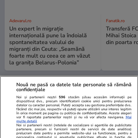
Adevarul.ro
Fanatik.ro
Un expert în migrație
Transferă FC
internațională pune la îndoială
Mihai Stoica 
spontaneitatea valului de
din poarta r
migranți din Ceuta: „Seamănă
foarte mult cu ceea ce am văzut
la granița Belarus-Polonia”
PARTENERI
Nouă ne pasă ca datele tale personale să rămână
confidențiale
Noi și partenerii noștri
596
stocăm și/sau accesăm informații pe
dispozitivul dvs., precum identificatorii cookie unici pentru prelucrarea
datelor cu caracter personal. Puteți accepta sau gestiona preferințele dvs.
făcând clic mai jos, respectiv vă puteți opune utilizării unui interes legitim
în orice moment pe pagina cu politica de confidențialitate. Aceste alegeri
vor fi raportate partenerilor noștri și nu vă vor afecta navigarea.
Mai
multe detalii
Noi si partenerii nostri (retelele de socializare si agentiile de publicitate
partenere, precum si furnizorii nostri de servicii de date analitice)
prelucram date pentru a permite website-ului sa functioneze, pentru a
personaliza continutul si anunturile publicitare afisate in functie de