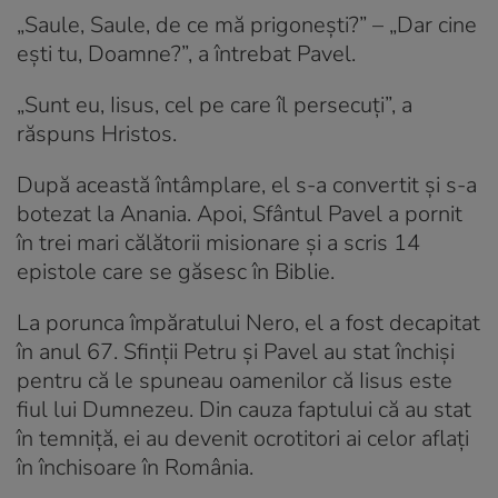
„Saule, Saule, de ce mă prigonești?” – „Dar cine
ești tu, Doamne?”, a întrebat Pavel.
„Sunt eu, Iisus, cel pe care îl persecuți”, a
răspuns Hristos.
După această întâmplare, el s-a convertit și s-a
botezat la Anania. Apoi, Sfântul Pavel a pornit
în trei mari călătorii misionare și a scris 14
epistole care se găsesc în Biblie.
La porunca împăratului Nero, el a fost decapitat
în anul 67. Sfinții Petru și Pavel au stat închiși
pentru că le spuneau oamenilor că Iisus este
fiul lui Dumnezeu. Din cauza faptului că au stat
în temniță, ei au devenit ocrotitori ai celor aflați
în închisoare în România.