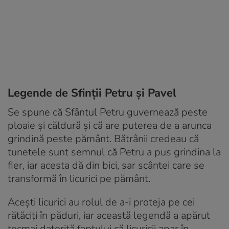
Legende de Sfinții Petru și Pavel
Se spune că Sfântul Petru guvernează peste
ploaie și căldură și că are puterea de a arunca
grindină peste pământ. Bătrânii credeau că
tunetele sunt semnul că Petru a pus grindina la
fier, iar acesta dă din bici, sar scântei care se
transformă în licurici pe pământ.
Acești licurici au rolul de a-i proteja pe cei
rătăciți în păduri, iar această legendă a apărut
tocmai datorită faptului că licuricii apar în