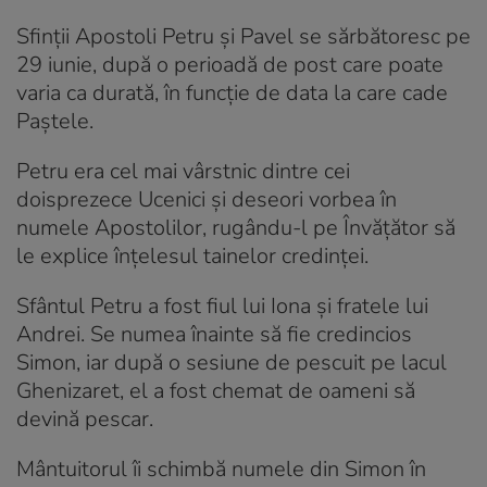
Sfinții Apostoli Petru și Pavel se sărbătoresc pe
29 iunie, după o perioadă de post care poate
varia ca durată, în funcție de data la care cade
Paștele.
Petru era cel mai vârstnic dintre cei
doisprezece Ucenici şi deseori vorbea în
numele Apostolilor, rugându-l pe Învăţător să
le explice înţelesul tainelor credinţei.
Sfântul Petru a fost fiul lui Iona și fratele lui
Andrei. Se numea înainte să fie credincios
Simon, iar după o sesiune de pescuit pe lacul
Ghenizaret, el a fost chemat de oameni să
devină pescar.
Mântuitorul îi schimbă numele din Simon în