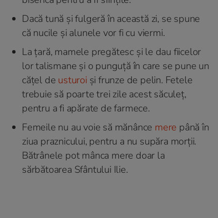
Dacă tună și fulgeră în această zi, se spune
că nucile și alunele vor fi cu viermi.
La țară, mamele pregătesc și le dau fiicelor
lor talismane și o punguță în care se pune un
cățel de
usturoi
și frunze de pelin. Fetele
trebuie să poarte trei zile acest săculeț,
pentru a fi apărate de farmece.
Femeile nu au voie să mănânce
mere
până în
ziua praznicului, pentru a nu supăra morții.
Bătrânele pot mânca mere doar la
sărbătoarea Sfântului Ilie.