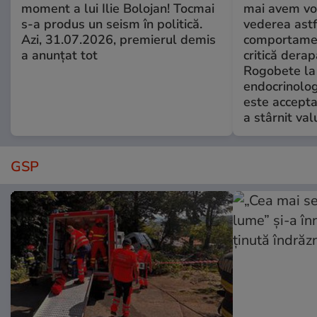
moment a lui Ilie Bolojan! Tocmai
mai avem vo
s-a produs un seism în politică.
vederea astf
Azi, 31.07.2026, premierul demis
comportamen
a anunțat tot
critică derap
Rogobete la
endocrinolog
este accepta
a stârnit valu
GSP