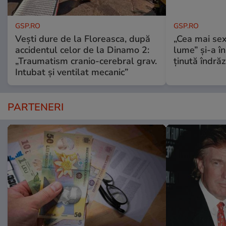
GSP.RO
GSP.RO
Vești dure de la Floreasca, după
„Cea mai sex
accidentul celor de la Dinamo 2:
lume” și-a în
„Traumatism cranio-cerebral grav.
ținută îndră
Intubat și ventilat mecanic”
PARTENERI