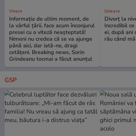
Viva.ro
Unica.ro
Informația de ultim moment, de
Divorț la nive
la vârful țării, face acum înconjurul
Incredibil ce
presei cu o viteză neașteptată!
ei, după ani 
Nimeni nu credea că se va ajunge
rău când mă
până aici, dar iată-ne, dragi
cetățeni. Breaking news, Sorin
Grindeanu tocmai a făcut anunțul
GSP