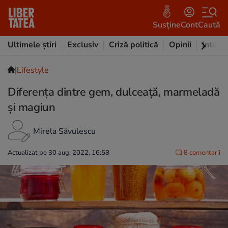
Susține
Cont
Caută
Ultimele știri
Exclusiv
Criză politică
Opinii
Intervi
|
Lifestyle
Diferența dintre gem, dulceață, marmeladă
și magiun
Mirela Săvulescu
Actualizat pe 30 aug. 2022, 16:58
8 comentarii