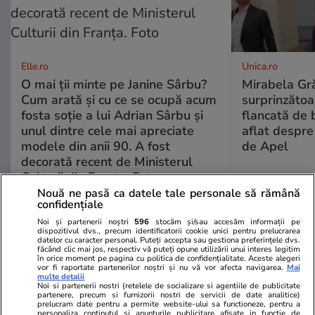
Elle.ro
Unica.ro
O mai ții minte pe Janine Sârbu?
Mirabela Gră
Cum arată și cu ce se ocupă acum
surprinzătoar
fosta soție a lui Adrian Sârbu și
flancată de 
unul dintre cele mai apreciate
aflat despre
modele din anii 90. A fost
de Apel
decorată recent de Ministerul
Culturii din Franța. Foto
Nouă ne pasă ca datele tale personale să rămână
confidențiale
Noi și partenerii noștri
596
stocăm și/sau accesăm informații pe
dispozitivul dvs., precum identificatorii cookie unici pentru prelucrarea
datelor cu caracter personal. Puteți accepta sau gestiona preferințele dvs.
făcând clic mai jos, respectiv vă puteți opune utilizării unui interes legitim
în orice moment pe pagina cu politica de confidențialitate. Aceste alegeri
vor fi raportate partenerilor noștri și nu vă vor afecta navigarea.
Mai
multe detalii
Noi si partenerii nostri (retelele de socializare si agentiile de publicitate
partenere, precum si furnizorii nostri de servicii de date analitice)
MONDEN
prelucram date pentru a permite website-ului sa functioneze, pentru a
personaliza continutul si anunturile publicitare afisate in functie de