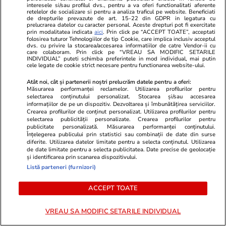
interesele si/sau profilul dvs., pentru a va oferi functionalitati aferente
retelelor de socializare si pentru a analiza traficul pe website. Beneficiati
Stiri Mondene
18:20
de drepturile prevazute de art. 15-22 din GDPR in legatura cu
prelucrarea datelor cu caracter personal. Aceste drepturi pot fi exercitate
prin modalitatea indicata
aici
. Prin click pe “ACCEPT TOATE”, acceptati
folosirea tuturor Tehnologiilor de tip Cookie, care implica inclusiv acceptul
Marisa Paloma este însărcinată
dvs. cu privire la stocarea/accesarea informatiilor de catre Vendor-ii cu
care colaboram. Prin click pe “VREAU SA MODIFIC SETARILE
a doua oară. Imaginile care au
INDIVIDUAL” puteti schimba preferintele in mod individual, mai putin
cele legate de cookie strict necesare pentru functionarea website-ului.
dat-o de gol
Atât noi, cât și partenerii noștri prelucrăm datele pentru a oferi:
Măsurarea performanței reclamelor. Utilizarea profilurilor pentru
selectarea conținutului personalizat. Stocarea și/sau accesarea
informațiilor de pe un dispozitiv. Dezvoltarea și îmbunătățirea serviciilor.
Crearea profilurilor de conținut personalizat. Utilizarea profilurilor pentru
Stiri Mondene
17:21
selectarea publicității personalizate. Crearea profilurilor pentru
publicitate personalizată. Măsurarea performanței conținutului.
Înțelegerea publicului prin statistici sau combinații de date din surse
diferite. Utilizarea datelor limitate pentru a selecta conținutul. Utilizarea
Diana Bulimar, adevărul din
de date limitate pentru a selecta publicitatea. Date precise de geolocație
spatele fotografiilor din
și identificarea prin scanarea dispozitivului.
vacanță. Cum arată fosta
Listă parteneri (furnizori)
gimnastă în costum de baie
ACCEPT TOATE
VREAU SA MODIFIC SETARILE INDIVIDUAL