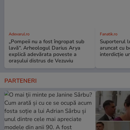
Adevarul.ro
Fanatik.ro
„Pompeii nu a fost îngropat sub
Suporterul l
lavă“. Arheologul Darius Arya
aruncat cu b
explică adevărata poveste a
interdicție u
orașului distrus de Vezuviu
PARTENERI