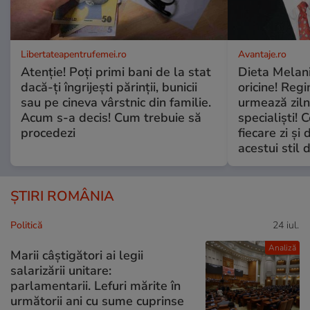
Libertateapentrufemei.ro
Avantaje.ro
Atenție! Poți primi bani de la stat
Dieta Melan
dacă-ți îngrijești părinții, bunicii
oricine! Regi
sau pe cineva vârstnic din familie.
urmează zilni
Acum s-a decis! Cum trebuie să
specialiști! 
procedezi
fiecare zi și 
acestui stil 
ȘTIRI ROMÂNIA
Politică
24 iul.
Analiză
Marii câștigători ai legii
salarizării unitare:
parlamentarii. Lefuri mărite în
următorii ani cu sume cuprinse