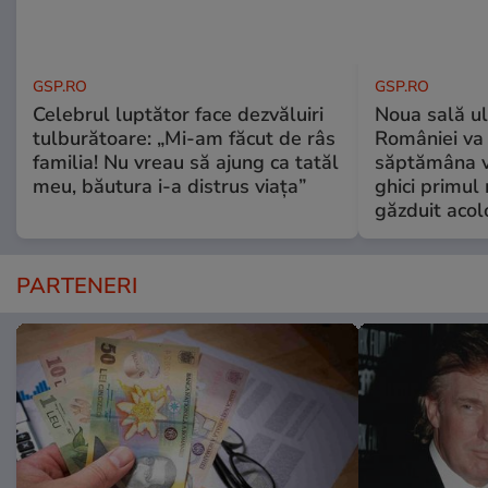
GSP.RO
GSP.RO
Celebrul luptător face dezvăluiri
Noua sală u
tulburătoare: „Mi-am făcut de râs
României va 
familia! Nu vreau să ajung ca tatăl
săptămâna vi
meu, băutura i-a distrus viața”
ghici primul 
găzduit acol
PARTENERI