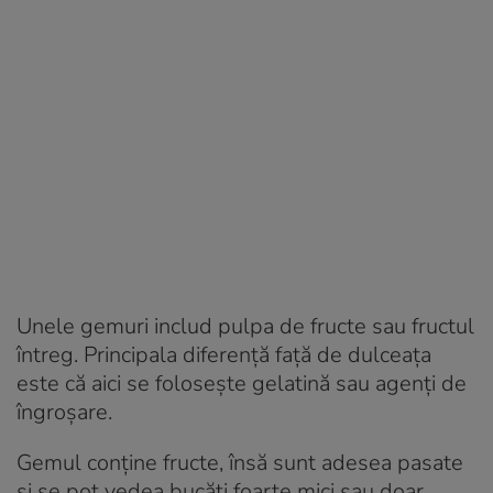
Unele gemuri includ pulpa de fructe sau fructul
întreg. Principala diferență față de dulceața
este că aici se folosește gelatină sau agenți de
îngroșare.
Gemul conține fructe, însă sunt adesea pasate
și se pot vedea bucăți foarte mici sau doar