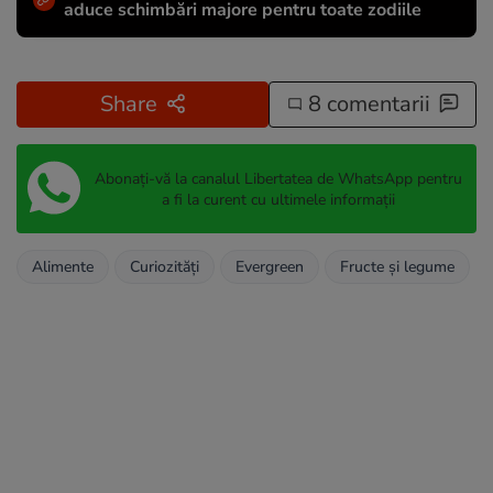
aduce schimbări majore pentru toate zodiile
Share
8 comentarii
Abonați-vă la canalul Libertatea de WhatsApp pentru
a fi la curent cu ultimele informații
Alimente
Curiozități
Evergreen
Fructe și legume