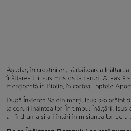
Așadar, în creștinism, sărbătoarea Înălțar
înălțarea lui Isus Hristos la ceruri. Această
menționată în Biblie, în cartea Faptele Apost
După Învierea Sa din morți, Isus s-a arătat di
la ceruri înaintea lor. În timpul Înălțării, Is
a-i îndruma și a-i întări în misiunea lor de a