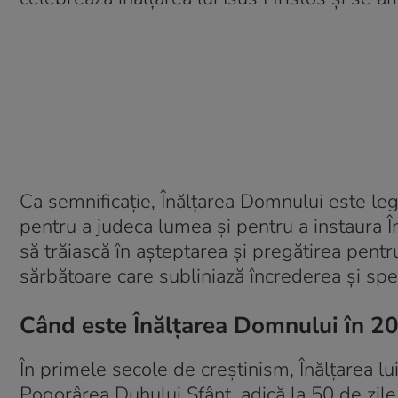
Ca semnificație, Înălțarea Domnului este lega
pentru a judeca lumea și pentru a instaura 
să trăiască în așteptarea și pregătirea pentr
sărbătoare care subliniază încrederea și sper
Când este Înălțarea Domnului în 2
În primele secole de creștinism, Înălțarea lui
Pogorârea Duhului Sfânt, adică la 50 de zile 