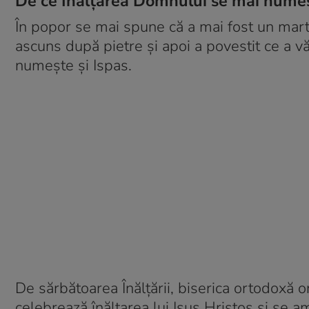
De ce Înălțarea Domnului se mai numeș
În popor se mai spune că a mai fost un marto
ascuns după pietre şi apoi a povestit ce a v
numeşte şi Ispas.
De sărbătoarea Înălțării, biserica ortodoxă o
celebrează înălțarea lui Isus Hristos și se am