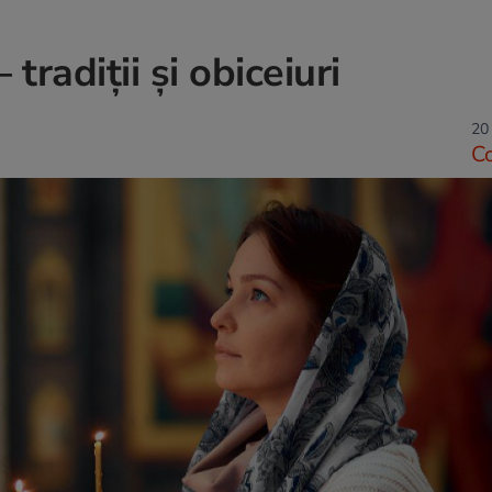
radiții și obiceiuri
20
C