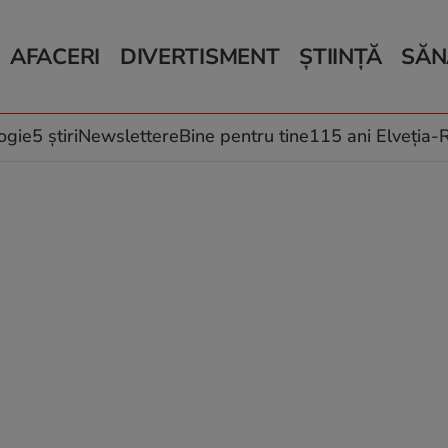
AFACERI
DIVERTISMENT
ȘTIINȚĂ
SĂN
Bani și Afaceri
Monden
Știri Știință
Știri 
Auto
Horoscop
Schimbări climati
Relații
Locuri de muncă
Muzică și Filme
Rețete
ogie
5 știri
Newslettere
Bine pentru tine
115 ani Elveția
Imobiliare.ro
Vacanțe și Cultură
Fructe
eJobs.ro
Îngriji