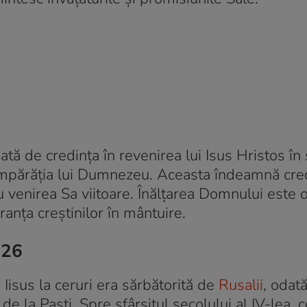
tă de credința în revenirea lui Isus Hristos în
Împărăția lui Dumnezeu. Aceasta îndeamnă cred
u venirea Sa viitoare. Înălțarea Domnului este 
anța creștinilor în mântuire.
026
 Iisus la ceruri era sărbătorită de
Rusalii
, odat
de la Paști. Spre sfârșitul secolului al IV-lea,