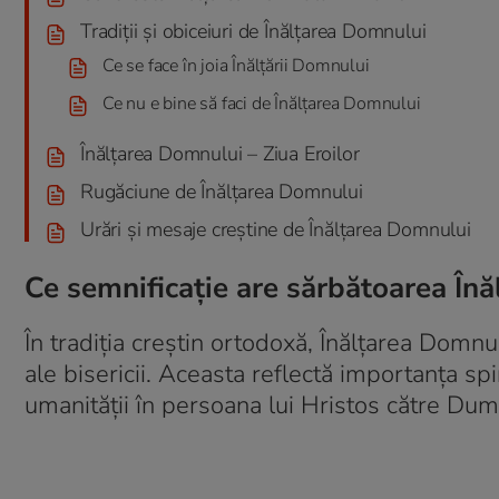
Tradiții și obiceiuri de Înălțarea Domnului
Ce se face în joia Înălțării Domnului
Ce nu e bine să faci de Înălțarea Domnului
Înălțarea Domnului – Ziua Eroilor
Rugăciune de Înălțarea Domnului
Urări și mesaje creștine de Înălțarea Domnului
Ce semnificație are sărbătoarea În
În tradiția creștin ortodoxă, Înălțarea Domnu
ale bisericii. Aceasta reflectă importanța sp
umanității în persoana lui Hristos către Du