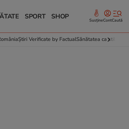
ĂTATE
SPORT
SHOP
Susține
Cont
Caută
Sănătate și Fitness
ce
 culinare
-România
Știri Verificate by Factual
Sănătatea ca stil de vi
 și legume
rea plantelor