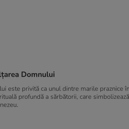
ălțarea Domnului
lui este privită ca unul dintre marile praznice 
irituală profundă a sărbătorii, care simbolizează
mnezeu.