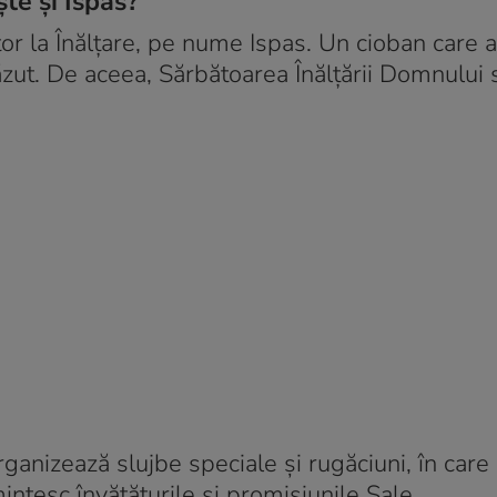
te și Ispas?
r la Înălțare, pe nume Ispas. Un cioban care a
ăzut. De aceea, Sărbătoarea Înălţării Domnului
rganizează slujbe speciale și rugăciuni, în care
intesc învățăturile și promisiunile Sale.