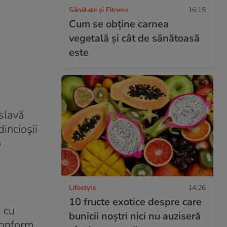
Sănătate și Fitness
16:15
Cum se obţine carnea
vegetală şi cât de sănătoasă
este
 slavă
incioșii
o
Lifestyle
14:26
10 fructe exotice despre care
ă cu
bunicii noștri nici nu auziseră
 conform