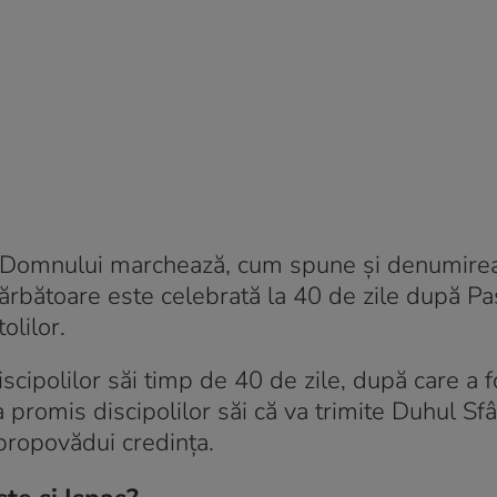
ea Domnului marchează, cum spune și denumirea
 sărbătoare este celebrată la 40 de zile după Paș
olilor.
scipolilor săi timp de 40 de zile, după care a fo
us a promis discipolilor săi că va trimite Duhul Sf
 propovădui credința.