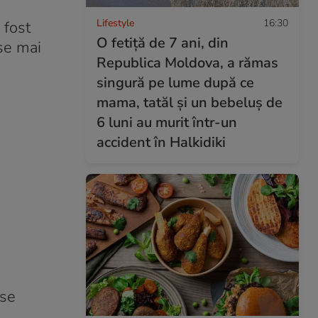
Lifestyle
16:30
 fost
O fetiță de 7 ani, din
 se mai
Republica Moldova, a rămas
singură pe lume după ce
mama, tatăl și un bebeluș de
6 luni au murit într-un
accident în Halkidiki
 se