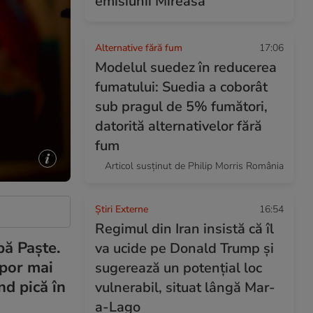
emisiunii Mireasa
Alternative fără fum
17:06
Modelul suedez în reducerea
fumatului: Suedia a coborât
sub pragul de 5% fumători,
datorită alternativelor fără
fum
Articol susținut de Philip Morris România
Știri Externe
16:54
Regimul din Iran insistă că îl
pă Paște.
va ucide pe Donald Trump și
opor mai
sugerează un potențial loc
nd pică în
vulnerabil, situat lângă Mar-
a-Lago