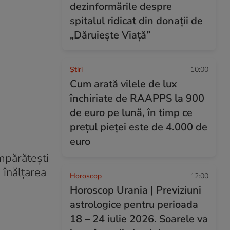
dezinformările despre
spitalul ridicat din donații de
„Dăruiește Viață”
Ştiri
10:00
Cum arată vilele de lux
închiriate de RAAPPS la 900
de euro pe lună, în timp ce
prețul pieței este de 4.000 de
euro
împărătești
 înălțarea
Horoscop
12:00
Horoscop Urania | Previziuni
astrologice pentru perioada
18 – 24 iulie 2026. Soarele va