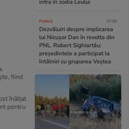
intra în zodia Leului
Politică
07:00
Dezvăluiri despre implicarea
lui Nicușor Dan în revolta din
PNL. Robert Sighiartău:
președintele a participat la
întâlniri cu gruparea Veștea
,
te, fiind
st înălțat
ânt pentru