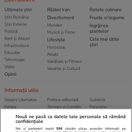
Ultimele știri
Război Iran
Retete culinare
Știri România
Divertisment
Fructe si legume
Știri Externe
Monden
Ingrijirea
plantelor
Politică
Muzică și Filme
Bani și Afaceri
Cele mai citite
Lifestyle
știri
Infrastructura
Horoscop
Educație
Relații
Tehnologie
Sănătate și Fitness
Video
Vacanțe și Cultură
Opinii
Informații utile
Despre Libertatea
Politica editorială
Subiecte
Echipa
Termeni și Conditii
Persoane
Publicitate
Abonamente
Sitemap
Nouă ne pasă ca datele tale personale să rămână
confidențiale
Politica de
Autori
confidențialitate
Noi și partenerii noștri
596
stocăm și/sau accesăm informații pe