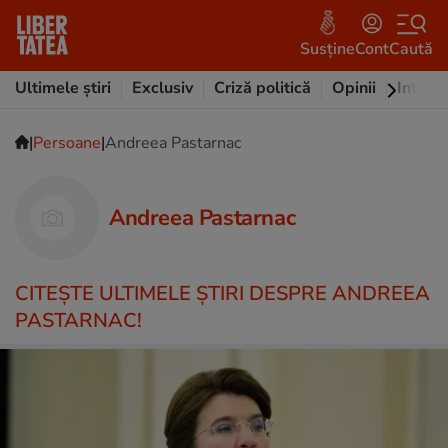
Susține
Cont
Caută
Ultimele știri
Exclusiv
Criză politică
Opinii
Intervi
|
|
Persoane
Andreea Pastarnac
Andreea Pastarnac
CITEŞTE ULTIMELE ŞTIRI DESPRE ANDREEA
PASTARNAC!