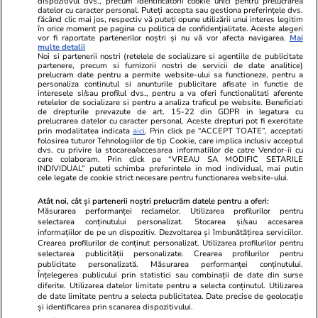
dispozitivul dvs., precum identificatorii cookie unici pentru prelucrarea
datelor cu caracter personal. Puteți accepta sau gestiona preferințele dvs.
Ringier România
făcând clic mai jos, respectiv vă puteți opune utilizării unui interes legitim
în orice moment pe pagina cu politica de confidențialitate. Aceste alegeri
vor fi raportate partenerilor noștri și nu vă vor afecta navigarea.
Mai
Libertatea pentru
ELLE
Locuri de muncă
multe detalii
femei
Noi si partenerii nostri (retelele de socializare si agentiile de publicitate
Gazeta Sporturilor
Imobiliare.ro
partenere, precum si furnizorii nostri de servicii de date analitice)
Unica.ro
prelucram date pentru a permite website-ului sa functioneze, pentru a
Stiri mondene
Jobradar24
personaliza continutul si anunturile publicitare afisate in functie de
Program TV
Calculator sarcina
Imoradar24
interesele si/sau profilul dvs., pentru a va oferi functionalitati aferente
retelelor de socializare si pentru a analiza traficul pe website. Beneficiati
Avantaje
Ajută Copiii
Colecții Libertatea
de drepturile prevazute de art. 15-22 din GDPR in legatura cu
prelucrarea datelor cu caracter personal. Aceste drepturi pot fi exercitate
prin modalitatea indicata
aici
. Prin click pe “ACCEPT TOATE”, acceptati
Pariază responsabil! Decizia ONJN nr. 821/25.09.2025.
folosirea tuturor Tehnologiilor de tip Cookie, care implica inclusiv acceptul
dvs. cu privire la stocarea/accesarea informatiilor de catre Vendor-ii cu
Jocurile de noroc sunt interzise minorilor.
care colaboram. Prin click pe “VREAU SA MODIFIC SETARILE
INDIVIDUAL” puteti schimba preferintele in mod individual, mai putin
cele legate de cookie strict necesare pentru functionarea website-ului.
© 2026 Ringier Romania. Toate drepturile rezervate
Atât noi, cât și partenerii noștri prelucrăm datele pentru a oferi:
Măsurarea performanței reclamelor. Utilizarea profilurilor pentru
selectarea conținutului personalizat. Stocarea și/sau accesarea
informațiilor de pe un dispozitiv. Dezvoltarea și îmbunătățirea serviciilor.
Crearea profilurilor de conținut personalizat. Utilizarea profilurilor pentru
Actualizare preferințe cookies
selectarea publicității personalizate. Crearea profilurilor pentru
publicitate personalizată. Măsurarea performanței conținutului.
Înțelegerea publicului prin statistici sau combinații de date din surse
diferite. Utilizarea datelor limitate pentru a selecta conținutul. Utilizarea
de date limitate pentru a selecta publicitatea. Date precise de geolocație
și identificarea prin scanarea dispozitivului.